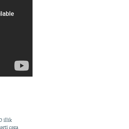
 illik
ərti cəza