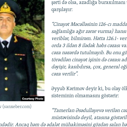
şərti də olsa, azadlığa buraxılmanı
qarşılayır:
“Cinayət Məcəlləsinin 126-cı maddə
sağlamlığa ağır zərər vurma) hansı 
veriblər, bilmirəm. Hətta 126.1- ver
orda 3 ildən 8 ilədək həbs cəzası va
cəza nəzərdə tutulmayıb. Bu onu gös
törədilən cinayət işinin də cəzası 
dəyişir, kasıbdırsa, çox, general oğ
cəza verilir”.
Əyyub Kərimov deyir ki, bu olay 
sisteminin olmamasını göstərir:
v (sanxeber.com)
“Tamerlan Əsədullayevə verilən cə
müstəvisində deyil, atasına göstəri
dədir. Ancaq həm də ədalət mühakiməsini gözdən salan hər