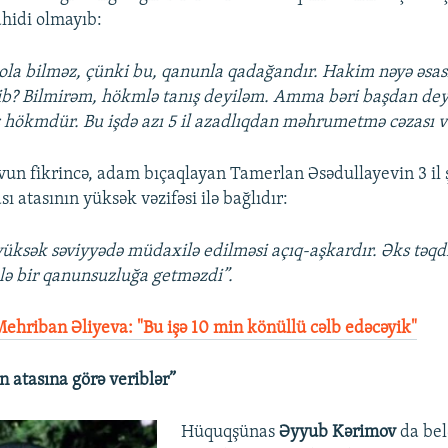
ahidi olmayıb:
 ola bilməz, çünki bu, qanunla qadağandır. Hakim nəyə əsas
ib? Bilmirəm, hökmlə tanış deyiləm. Amma bəri başdan dey
hökmdür. Bu işdə azı 5 il azadlıqdan məhrumetmə cəzası v
vun fikrincə, adam bıçaqlayan Tamerlan Əsədullayevin 3 il şə
ı atasının yüksək vəzifəsi ilə bağlıdır:
ksək səviyyədə müdaxilə edilməsi açıq-aşkardır. Əks təqdi
ə bir qanunsuzluğa getməzdi”.
ehriban Əliyeva: "Bu işə 10 min könüllü cəlb edəcəyik"
n atasına görə veriblər”
Hüquqşünas
Əyyub Kərimov
da bel