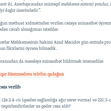
ərir ki, Azərbaycandan müstəqil məhkəmə sistemi yoxdur, 
iyi kağız üzərindədir”.
ğun mətbuat xidmətindən verilən cəzaya münasibət öyrənm
ən cavab almağımızı istədilər.
ayətlər Məhkəməsinin hakimi Azad Məcidov gün ərzində pro
n fikirlərini öyrənə bilmədik.
oranından da məsələyə münasibət bildirmək istəmədilər.
lqar Məmmədova telefon qadağası
cəza verilib
i 126.2.4-cü (qəsdən sağlamlığa ağır zərər vurma) və 221.3-c
təqsirləndirilənlər nə qədər cəza alıb?