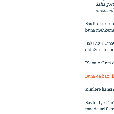
daha göst
müstəqill
Baş Prokurorlu
buna məhkəməd
Bakı Ağır Cin
olduğundan onu
“Senator” rest
Buna da bax:
İ
Kimlərə hansı 
Bəs indiyə kim
maddələri üzrə 