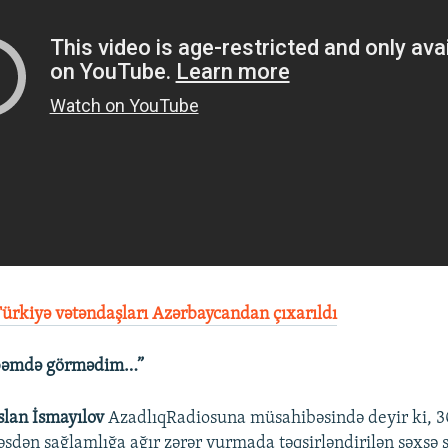
ürkiyə vətəndaşları Azərbaycandan çıxarıldı
rübəmdə görmədim…”
slan İsmayılov
AzadlıqRadiosuna müsahibəsində deyir ki, 30
əsdən sağlamlığa ağır zərər vurmada təqsirləndirilən şəxsə ş