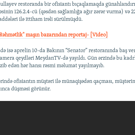
llayev restoranda bir ofisiantı bıçaqlamaqda günahlandırıl
əsinin 126.2.4-cü (qəsdən sağlamlığa ağır zərər vurma) və 2
ddələri ilə ittiham irəli sürülmüşdü.
Rəhmətlik" maşın bazarından reportaj- [Video]
də isə aprelin 10-da Bakının “Senator” restoranında baş ve
amera qeydləri MeydanTV-də yayıldı. Gün ərzində bu kadr
əkzib edən hər hansı rəsmi məlumat yayılmayıb.
ində ofisiantın müştəri ilə münaqişədən qaçması, müştərini
ınca düşməsi görünür.