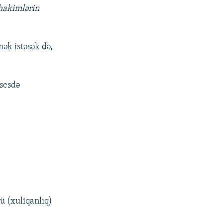
hakimlərin
ək istəsək də,
sesdə
ü (xuliqanlıq)