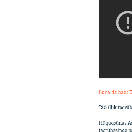
Buna da bax:
T
“30 illik təc
Hüquqşünas
A
təcrübəsində q