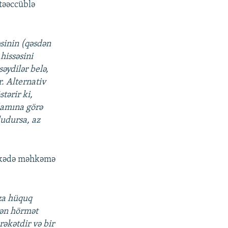
 təəccüblə
sinin (qəsdən
hissəsini
səydilər belə,
r. Alternativ
tərir ki,
adamına görə
ludursa, az
ölkədə məhkəmə
za hüquq
lən hörmət
əkətdir və bir