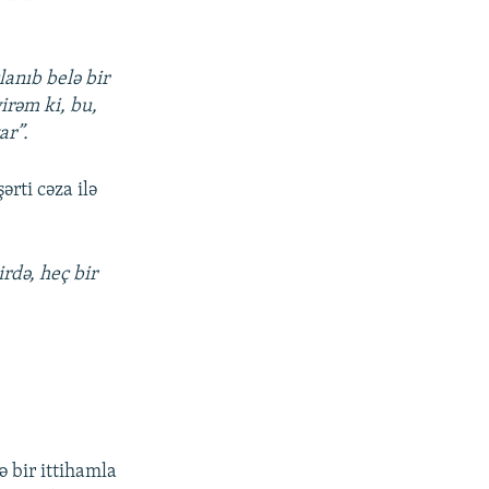
lanıb belə bir
irəm ki, bu,
ar”.
rti cəza ilə
rdə, heç bir
ə bir ittihamla