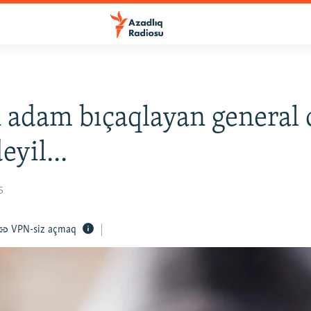
adam bıçaqlayan general 
eyil...
5
VPN-siz açmaq