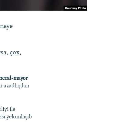
 nəyə
sa, çox,
neral-mayor
ti azadlıqdan
iyi ilə
esi yekunlaşıb