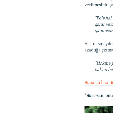
verilməsinin ş
“Belə hal
qərar ver
qanunsuz 
Aslan İsmayılo
azadlığa çıxmas
“Hökmə yü
hakim bel
Buna da bax:
M
“Bu cəzanı onu