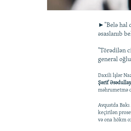
►"Belə hal 
əsaslanıb be
"Törədilən c
general oğlu
Daxili İşlər Na
Şərif Əsədulla
məhrumetmə cəz
Avqustda Bakı 
keçirilən pros
və ona hökm o