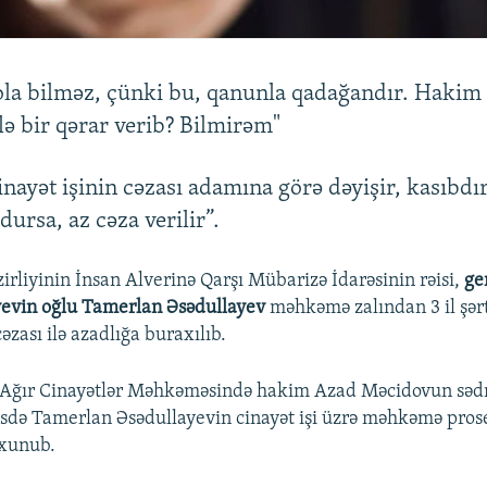
ola bilməz, çünki bu, qanunla qadağandır. Hakim
lə bir qərar verib? Bilmirəm"
inayət işinin cəzası adamına görə dəyişir, kasıbdır
dursa, az cəza verilir”.
zirliyinin İnsan Alverinə Qarşı Mübarizə İdarəsinin rəisi,
ge
yevin oğlu Tamerlan Əsədullayev
məhkəmə zalından 3 il şər
ası ilə azadlığa buraxılıb.
Ağır Cinayətlər Məhkəməsində hakim Azad Məcidovun sədrl
esdə Tamerlan Əsədullayevin cinayət işi üzrə məhkəmə pros
xunub.