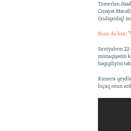
Tamerlan Əsədu
Cinayət Məcəll
(xuliqanlıq) ma
Buna da bax:
"
Sentyabrın 22-
münaqişənin k
həqiqiliyini t
Kamera qeydlər
bıçaq onun ard