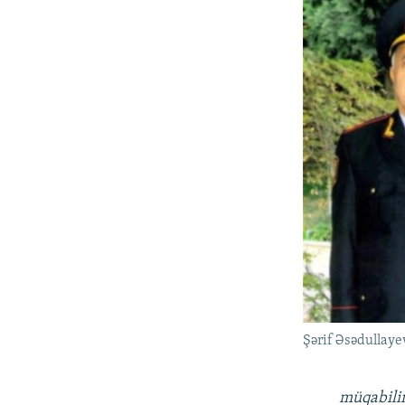
Şərif Əsədullaye
müqabilin