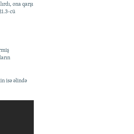
ırdı, ona qarşı
21.3-cü
rmiş
ların
n isə əlində