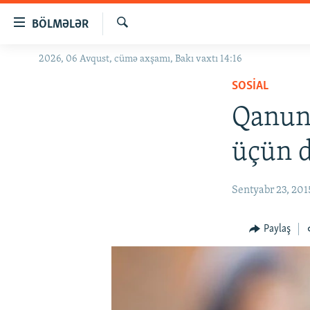
Keçid
BÖLMƏLƏR
linkləri
Axtar
Əsas
2026, 06 Avqust, cümə axşamı, Bakı vaxtı 14:16
GÜNDƏM
məzmuna
SOSIAL
#İZAHLA
qayıt
Əsas
Qanun 
KORRUPSIOMETR
naviqasiyaya
#ƏSLINDƏ
qayıt
üçün d
Axtarışa
FƏRQƏ BAX
keç
QANUNI DOĞRU
Sentyabr 23, 201
ARAŞDIRMA
Paylaş
MULTIMEDIA
RADIO ARXIV
VIDEO
HAQQIMIZDA
FOTOQALEREYA
OXU ZALI