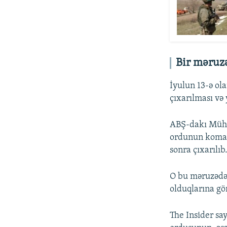
Bir məruz
İyulun 13-ə ol
çıxarılması və 
ABŞ-dakı Müha
ordunun koman
sonra çıxarılıb
O bu məruzədə 
olduqlarına gör
The Insider say