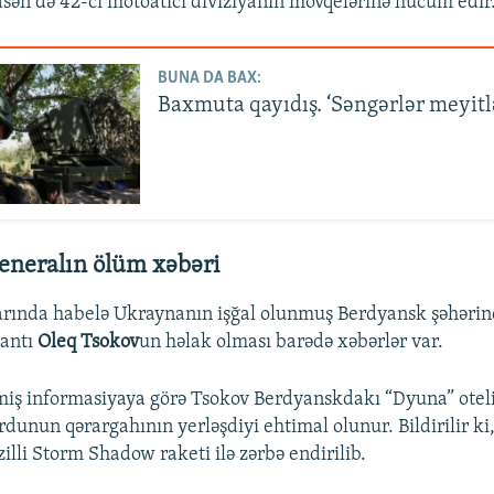
sən də 42-ci motoatıcı diviziyanın mövqelərinə hücum edir
BUNA DA BAX:
Baxmuta qayıdış. ‘Səngərlər meyitl
eneralın ölüm xəbəri
arında habelə Ukraynanın işğal olunmuş Berdyansk şəhərin
nantı
Oleq Tsokov
un həlak olması barədə xəbərlər var.
iş informasiyaya görə Tsokov Berdyanskdakı “Dyuna” oteli
dunun qərargahının yerləşdiyi ehtimal olunur. Bildirilir ki,
illi Storm Shadow raketi ilə zərbə endirilib.