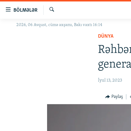
Keçid
BÖLMƏLƏR
linkləri
Axtar
Əsas
2026, 06 Avqust, cümə axşamı, Bakı vaxtı 16:14
GÜNDƏM
məzmuna
DÜNYA
#İZAHLA
qayıt
Əsas
Rəhbər
KORRUPSIOMETR
naviqasiyaya
#ƏSLINDƏ
qayıt
genera
Axtarışa
FƏRQƏ BAX
keç
QANUNI DOĞRU
İyul 13, 2023
ARAŞDIRMA
Paylaş
MULTIMEDIA
RADIO ARXIV
VIDEO
HAQQIMIZDA
FOTOQALEREYA
OXU ZALI