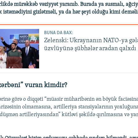
likdə mürəkkəb vəziyyət yaranıb. Burada ya susmalı, ağciyə
 istəmədiyini gizlətməli, ya da hər şeyi olduğu kimi deməli
BUNA DA BAX:
Zelenski: Ukraynanın NATO-ya gəl
üzvlüyünə şübhələr aradan qalxdı
zərbəni” vuran kimdir?
ərinə görə o diqqəti “müasir müharibənin ən böyük faciəsinə
izəsinin olmamasına, artilleriya stansiyalarının yoxluğuna
“düşmən artilleriyasından” kütləvi şəkildə qırılmasına və y