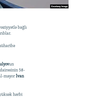
əziyyətlə bağlı
rıblar.
müharibə
ulyov
un
dairəsinin 58-
al-mayor
İvan
 yüksək hərbi