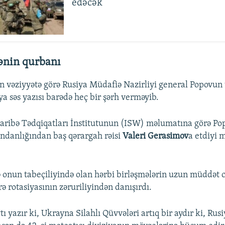
edəcək
ənin qurbanı
an vəziyyətə görə Rusiya Müdafiə Nazirliyi general Popovun
ya səs yazısı barədə heç bir şərh verməyib.
ribə Tədqiqatları İnstitutunun (ISW) məlumatına görə Pop
danlığından baş qərargah rəisi
Valeri Gerasimov
a etdiyi 
.
onun tabeçiliyində olan hərbi birləşmələrin uzun müddət 
ə rotasiyasının zəruriliyindən danışırdı.
tı yazır ki, Ukrayna Silahlı Qüvvələri artıq bir aydır ki, Rus