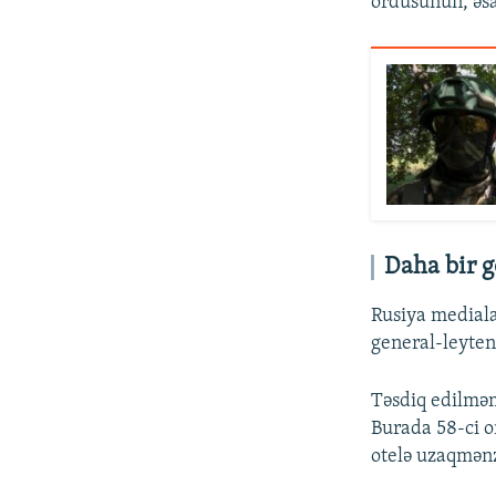
ordusunun, əsa
Daha bir g
Rusiya medial
general-leyte
Təsdiq edilməm
Burada 58-ci or
otelə uzaqmənz