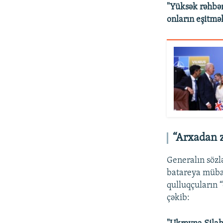
"Yüksək rəhbər
onların eşitmək
“Arxadan 
Generalın sözl
batareya mübar
qulluqçuların 
çəkib: