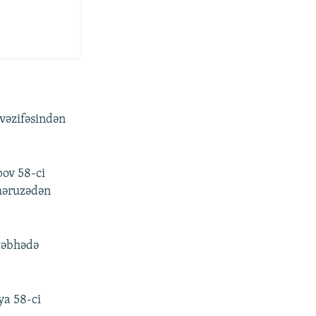
 vəzifəsindən
ov 58-ci
məruzədən
cəbhədə
iya 58-ci