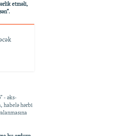
rlik etməli,
sən”.
əcək
” - əks-
, habelə hərbi
aralanmasına