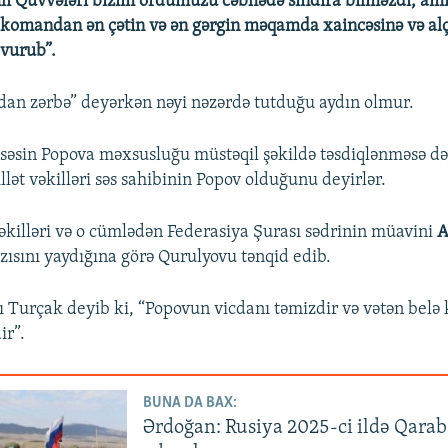
hlı Qüvvələri bizim ordumuzu cəbhədə sındıra bilməzdi, a
 komandan ən çətin və ən gərgin məqamda xaincəsinə və al
vurub”.
an zərbə” deyərkən nəyi nəzərdə tutduğu aydın olmur.
səsin Popova məxsusluğu müstəqil şəkildə təsdiqlənməsə də,
llət vəkilləri səs sahibinin Popov olduğunu deyirlər.
vəkilləri və o cümlədən Federasiya Şurası sədrinin müavini
A
zısını yaydığına görə Qurulyovu tənqid edib.
 Turçak deyib ki, “Popovun vicdanı təmizdir və vətən bel
ir”.
BUNA DA BAX:
Ərdoğan: Rusiya 2025-ci ildə Qarab