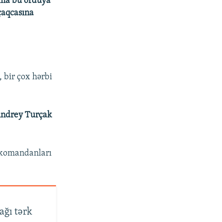
mma bu orduya
çaqcasına
 bir çox hərbi
ndrey Turçak
ə komandanları
ağı tərk