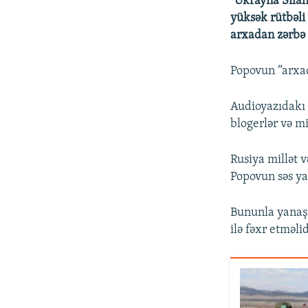
"Ukrayna Sila
yüksək rütbəli
arxadan zərbə 
Popovun “arxad
Audioyazıdakı 
blogerlər və mi
Rusiya millət 
Popovun səs ya
Bununla yanaşı
ilə fəxr etməlid