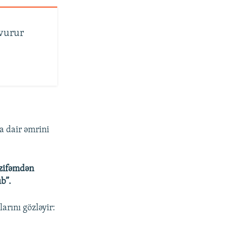
 vurur
a dair əmrini
əzifəmdən
b”.
arını gözləyir: