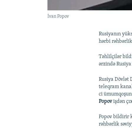
İvan Popov
Rusiyanın yüks
hərbi rəhbərlik
Təhlilçilər bi
ərzində Rusiya 
Rusiya Dövlət
teleqram kanal
ci ümumqoşun 
Popov
işdən çı
Popov bildirir
rəhbərlik səvi