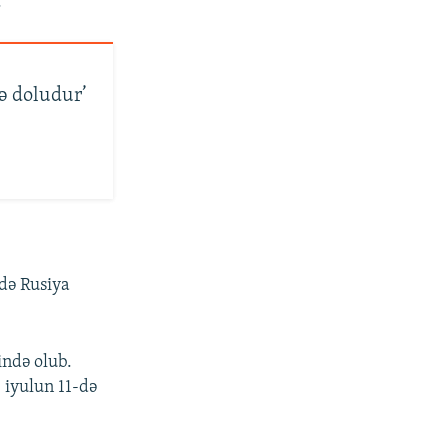
.
ə doludur’
də Rusiya
ndə olub.
 iyulun 11-də