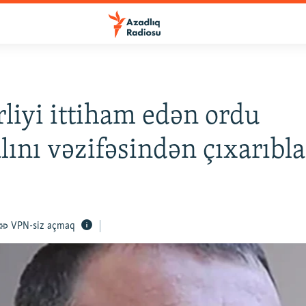
liyi ittiham edən ordu
lını vəzifəsindən çıxarıbla
VPN-siz açmaq