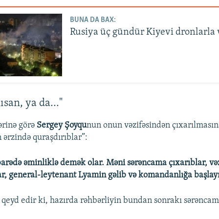
BUNA DA BAX:
Rusiya üç gündür Kiyevi dronlarla
san, ya da..."
ərinə görə
Sergey Şoyqu
nun onun vəzifəsindən çıxarılmasın
 ərzində quraşdırıblar”:
 barədə əminliklə demək olar. Məni sərəncama çıxarıblar, v
ar, general-leytenant Lyamin gəlib və komandanlığa başlayı
qeyd edir ki, hazırda rəhbərliyin bundan sonrakı sərəncaml