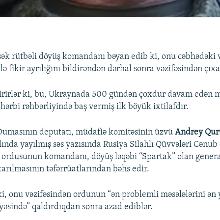
ək rütbəli döyüş komandanı bəyan edib ki, onu cəbhədəki v
lə fikir ayrılığını bildirəndən dərhal sonra vəzifəsindən çıxa
ldirirlər ki, bu, Ukraynada 500 gündən çoxdur davam edən 
hərbi rəhbərliyində baş vermiş ilk böyük ixtilafdır.
 Dumasının deputatı, müdafiə komitəsinin üzvü
Andrey Qur
ında yayılmış səs yazısında Rusiya Silahlı Qüvvələri Cənub 
ordusunun komandanı, döyüş ləqəbi “Spartak” olan gener
xarılmasının təfərrüatlarından bəhs edir.
 ki, onu vəzifəsindən ordunun “ən problemli məsələlərini ən
yyəsində” qaldırdıqdan sonra azad ediblər.