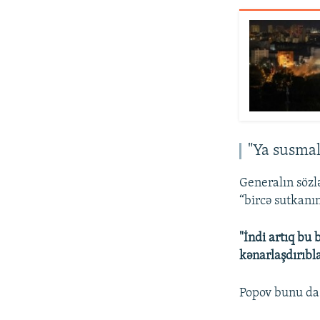
"Ya susmalı
Generalın sözl
“bircə sutkanın
"İndi artıq bu
kənarlaşdırıbl
Popov bunu da 