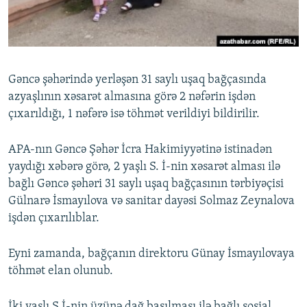
İNFOQRAFIKA
AZƏRBAYCAN ƏDƏBIYYATI KITABXANASI
MISSIYAMIZ
BIZI IZLƏ
KARIKATURA
İSLAM VƏ DEMOKRATIYA
PEŞƏ ETIKASI VƏ JURNALISTIKA STANDARTLARIMIZ
İZ - MƏDƏNIYYƏT PROQRAMI
MATERIALLARIMIZDAN ISTIFADƏ
Gəncə şəhərində yerləşən 31 saylı uşaq bağçasında
AZADLIQRADIOSU MOBIL TELEFONUNUZDA
RFE/RL-in bütün saytları
azyaşlının xəsarət almasına görə 2 nəfərin işdən
BIZIMLƏ ƏLAQƏ
çıxarıldığı, 1 nəfərə isə töhmət verildiyi bildirilir.
XƏBƏR BÜLLETENLƏRIMIZ
APA-nın Gəncə Şəhər İcra Hakimiyyətinə istinadən
yaydığı xəbərə görə, 2 yaşlı S. İ-nin xəsarət alması ilə
bağlı Gəncə şəhəri 31 saylı uşaq bağçasının tərbiyəçisi
Gülnarə İsmayılova və sanitar dayəsi Solmaz Zeynalova
işdən çıxarılıblar.
Eyni zamanda, bağçanın direktoru Günay İsmayılovaya
töhmət elan olunub.
İki yaşlı S.İ-nin üzünə dağ basılması ilə bağlı sosial