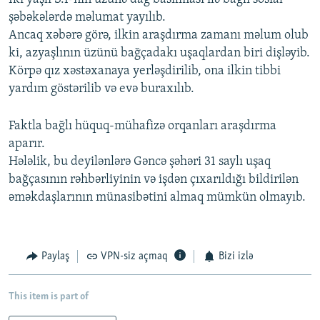
şəbəkələrdə məlumat yayılıb.
Ancaq xəbərə görə, ilkin araşdırma zamanı məlum olub
ki, azyaşlının üzünü bağçadakı uşaqlardan biri dişləyib.
Körpə qız xəstəxanaya yerləşdirilib, ona ilkin tibbi
yardım göstərilib və evə buraxılıb.
Faktla bağlı hüquq-mühafizə orqanları araşdırma
aparır.
Hələlik, bu deyilənlərə Gəncə şəhəri 31 saylı uşaq
bağçasının rəhbərliyinin və işdən çıxarıldığı bildirilən
əməkdaşlarının münasibətini almaq mümkün olmayıb.
Paylaş
VPN-siz açmaq
Bizi izlə
This item is part of