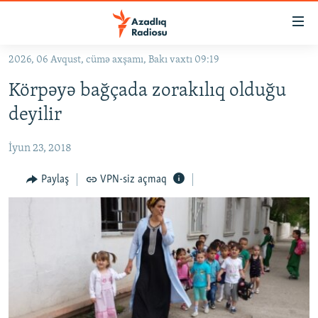
Keçid
linkləri
Əsas
2026, 06 Avqust, cümə axşamı, Bakı vaxtı 09:19
məzmuna
GÜNDƏM
Körpəyə bağçada zorakılıq olduğu
qayıt
#İZAHLA
Əsas
deyilir
KORRUPSIOMETR
naviqasiyaya
qayıt
İyun 23, 2018
#ƏSLINDƏ
Axtarışa
FƏRQƏ BAX
Paylaş
VPN-siz açmaq
keç
QANUNI DOĞRU
ARAŞDIRMA
MULTIMEDIA
RADIO ARXIV
VIDEO
HAQQIMIZDA
FOTOQALEREYA
OXU ZALI