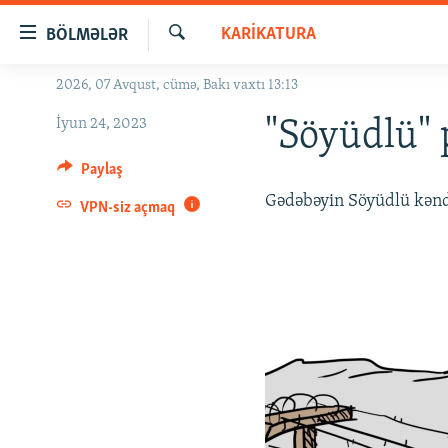
Keçid
KARIKATURA
BÖLMƏLƏR
linkləri
Axtar
Əsas
2026, 07 Avqust, cümə, Bakı vaxtı 13:13
GÜNDƏM
məzmuna
İyun 24, 2023
#İZAHLA
"Söyüdlü" 
qayıt
Əsas
KORRUPSIOMETR
Paylaş
naviqasiyaya
#ƏSLINDƏ
Gədəbəyin Söyüdlü kəndi
qayıt
VPN-siz açmaq
Axtarışa
FƏRQƏ BAX
keç
QANUNI DOĞRU
ARAŞDIRMA
MULTIMEDIA
RADIO ARXIV
VIDEO
HAQQIMIZDA
FOTOQALEREYA
OXU ZALI