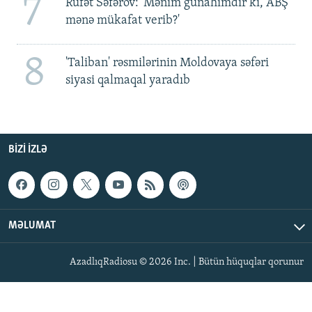
7
Rüfət Səfərov: 'Mənim günahımdır ki, ABŞ
mənə mükafat verib?'
8
'Taliban' rəsmilərinin Moldovaya səfəri
siyasi qalmaqal yaradıb
BIZI IZLƏ
MƏLUMAT
AzadlıqRadiosu © 2026 Inc. | Bütün hüquqlar qorunur