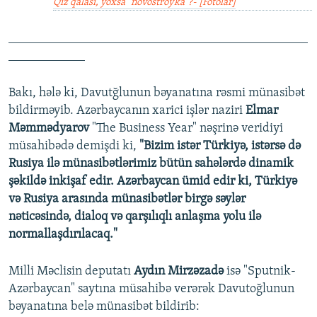
Qız qalası, yoxsa "novostroyka"?- [Fotolar]
_______________________________________________
____________
Bakı, hələ ki, Davutğlunun bəyanatına rəsmi münasibət
bildirməyib. Azərbaycanın xarici işlər naziri
Elmar
Məmmədyarov
"The Business Year" nəşrinə veridiyi
müsahibədə demişdi ki,
"Bizim istər Türkiyə, istərsə də
Rusiya ilə münasibətlərimiz bütün sahələrdə dinamik
şəkildə inkişaf edir. Azərbaycan ümid edir ki, Türkiyə
və Rusiya arasında münasibətlər birgə səylər
nəticəsində, dialoq və qarşılıqlı anlaşma yolu ilə
normallaşdırılacaq."
Milli Məclisin deputatı
Aydın Mirzəzadə
isə "Sputnik-
Azərbaycan" saytına müsahibə verərək Davutoğlunun
bəyanatına belə münasibət bildirib: