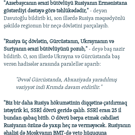
"Azərbaycanın ərazi bütövlüyü Rusiyanın Ermənistana
göstərdiyi dəstəyə görə təhlükədədir,"
- deyən
Davutoğlu bildirib ki, son illərdə Rusiya məqsədyönlü
şəkildə regionun bir neçə dövlətini parçalayıb.
"Rusiya üç dövlətin, Gürcüstanın, Ukraynanın və
Suriyanın ərazi bütövlüyünü pozub,"
- deyə baş nazir
bildirib. O, son illərdə Ukrayna və Gürcüstanda baş
verən hadisələr arasında paralellər aparıb:
"Əvvəl Gürcüstanda, Abxaziyada yaradılmış
vəziyyət indi Krımda davam etdirilir."
"Biz bir daha Rusiya hökumətinin diqqətinə çatdırmaq
istəyirik ki, SSRİ dövrü geridə qalıb. SSRİ erası 25 il
bundan qabaq bitib. O dövrü bərpa etmək cəhdləri
Rusiyanın özünə də yaxşı heç nə verməyəcək. Rusiyanın
əhalisi də Moskvanın BMT-də veto hüququna