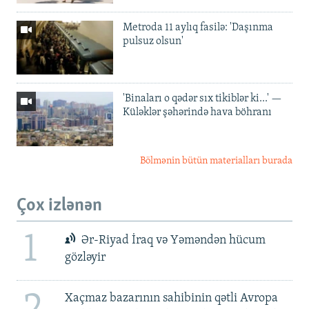
Metroda 11 aylıq fasilə: 'Daşınma
pulsuz olsun'
'Binaları o qədər sıx tikiblər ki...' —
Küləklər şəhərində hava böhranı
Bölmənin bütün materialları burada
Çox izlənən
1
Ər-Riyad İraq və Yəməndən hücum
gözləyir
Xaçmaz bazarının sahibinin qətli Avropa