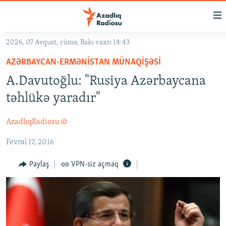
Keçid
linkləri
Əsas
2026, 07 Avqust, cümə, Bakı vaxtı 14:43
məzmuna
GÜNDƏM
AZƏRBAYCAN-ERMƏNISTAN MÜNAQIŞƏSI
qayıt
#İZAHLA
Əsas
A.Davutoğlu: "Rusiya Azərbaycana
KORRUPSIOMETR
naviqasiyaya
təhlükə yaradır"
qayıt
#ƏSLINDƏ
Axtarışa
AzadlıqRadiosu ©
FƏRQƏ BAX
keç
Fevral 17, 2016
QANUNI DOĞRU
ARAŞDIRMA
Paylaş
VPN-siz açmaq
MULTIMEDIA
RADIO ARXIV
VIDEO
HAQQIMIZDA
FOTOQALEREYA
OXU ZALI