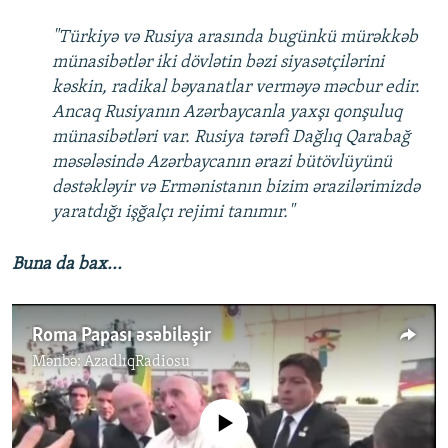
"Türkiyə və Rusiya arasında bugünkü mürəkkəb
münasibətlər iki dövlətin bəzi siyasətçilərini
kəskin, radikal bəyanatlar verməyə məcbur edir.
Ancaq Rusiyanın Azərbaycanla yaxşı qonşuluq
münasibətləri var. Rusiya tərəfi Dağlıq Qarabağ
məsələsində Azərbaycanın ərazi bütövlüyünü
dəstəkləyir və Ermənistanın bizim ərazilərimizdə
yaratdığı işğalçı rejimi tanımır."
Buna da bax...
Roma Papası əsəbiləşir
Mənbə:
AzadlıqRadiosu
No media source currently available