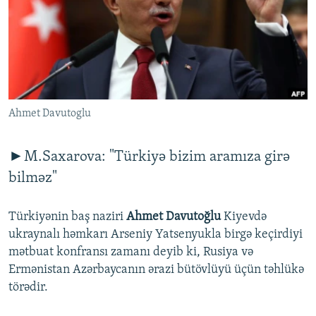
İNFOQRAFIKA
AZƏRBAYCAN ƏDƏBIYYATI KITABXANASI
MISSIYAMIZ
BIZI IZLƏ
KARIKATURA
İSLAM VƏ DEMOKRATIYA
PEŞƏ ETIKASI VƏ JURNALISTIKA STANDARTLARIMIZ
İZ - MƏDƏNIYYƏT PROQRAMI
MATERIALLARIMIZDAN ISTIFADƏ
AZADLIQRADIOSU MOBIL TELEFONUNUZDA
RFE/RL-in bütün saytları
Ahmet Davutoglu
BIZIMLƏ ƏLAQƏ
XƏBƏR BÜLLETENLƏRIMIZ
►M.Saxarova: "Türkiyə bizim aramıza girə
bilməz"
Türkiyənin baş naziri
Ahmet Davutoğlu
Kiyevdə
ukraynalı həmkarı Arseniy Yatsenyukla birgə keçirdiyi
mətbuat konfransı zamanı deyib ki, Rusiya və
Ermənistan Azərbaycanın ərazi bütövlüyü üçün təhlükə
törədir.