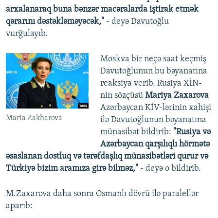
arxalanaraq buna bənzər macəralarda iştirak etmək
qərarını dəstəkləməyəcək,"
- deyə Davutoğlu
vurğulayıb.
Moskva bir neçə saat keçmiş
Davutoğlunun bu bəyanatına
reaksiya verib. Rusiya XİN-
nin sözçüsü
Mariya Zaxarova
Azərbaycan KİV-lərinin xahişi
Maria Zakharova
ilə Davutoğlunun bəyanatına
münasibət bildirib:
"Rusiya və
Azərbaycan qarşılıqlı hörmətə
əsaslanan dostluq və tərəfdaşlıq münasibətləri qurur və
Türkiyə bizim aramıza girə bilməz,"
- deyə o bildirib.
M.Zaxarova daha sonra Osmanlı dövrü ilə paralellər
aparıb: