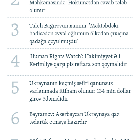
2
Məhkəməsində: Hökumətdən cavab tələb
olunur
3
Taleh Bağırovun xanımı: 'Məktəbdəki
hadisədən əvvəl oğlumun ölkədən çıxışına
qadağa qoyulmuşdu'
4
'Human Rights Watch': Hakimiyyət Əli
Kərimliyə qarşı pis rəftara son qoymalıdır
5
Ukraynanın keçmiş səfiri qanunsuz
varlanmada ittiham olunur: 134 min dollar
girov ödəməlidir
6
Bayramov: Azərbaycan Ukraynaya qaz
tədarük etməyə hazırdır