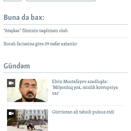
Buna da bax:
“Atəşkəs” filminin təqdimatı olub
Xocalı faciəsinə görə 39 nəfər axtarılır
Gündəm
Elvin Mustafayev azadlıqda:
'Milyonluq yox, minlik korrupsiya
var'
Gürcüstan ali təhsili pulsuz etdi