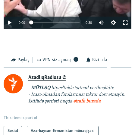
0:00
0:30
Paylaş
VPN-siz açmaq
Bizi izlə
AzadlıqRadiosu ©
-
MÜTLƏQ
hiperlinklə istinad verilməlidir.
- İcazə olmadan fotolarımızı təkrar dərc etməyin.
İstifadə şərtləri haqda
ətraflı burada
This item is part of
Sosial
Azərbaycan-Ermənistan münaqişəsi