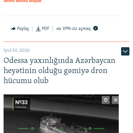
Ətraflı burada oxuyun
Paylaş
PDF
VPN-siz açmaq
İyul 30, 2026
Odessa yaxınlığında Azərbaycan
heyətinin olduğu gəmiyə dron
hücumu olub