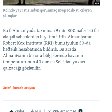
Kölndə yay istisindən qorunmaq məqsədilə su çiləyən
şlanqlar
Bu il Almaniyada təxminən 9 min 800 nəfər isti ilə
əlaqəli səbəblərdən həyatını itirib. Almaniyanın
Robert Kox İnstitutu (RKI) bunu iyulun 30-da
həftəlik hesabatında bildirib. Bu arada
Almaniyanın bir sıra bölgələrində havanın
temperaturunun 40 dərəcə Selsidən yuxarı
qalxacağı gözlənilir.
Ətraflı burada oxuyun
Paylaş
PDF
VPN-siz açmaq