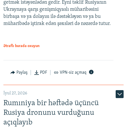
getmək istəyənlədən gedir. Eyni təklif Rusiyanın
Ukraynaya qarşı genişmiqyaslı müharibəsini
birbaşa və ya dolayısı ilə dəstəkləyən və ya bu
müharibədə iştirak edən şəxsləri də nəzərdə tutur.
Ətraflı burada oxuyun
Paylaş
PDF
VPN-siz açmaq
İyul 27, 2026
Rumıniya bir həftədə üçüncü
Rusiya dronunu vurduğunu
açıqlayıb