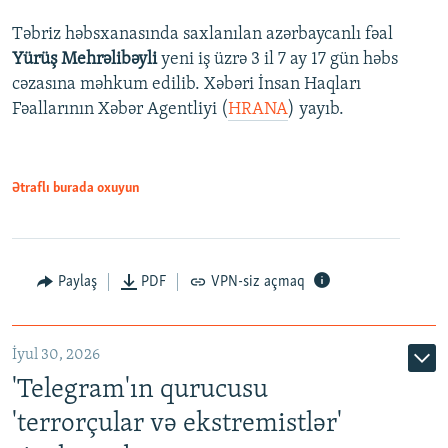
Təbriz həbsxanasında saxlanılan azərbaycanlı fəal
Yürüş Mehrəlibəyli
yeni iş üzrə 3 il 7 ay 17 gün həbs
cəzasına məhkum edilib. Xəbəri İnsan Haqları
Fəallarının Xəbər Agentliyi (
HRANA
) yayıb.
Ətraflı burada oxuyun
Paylaş
PDF
VPN-siz açmaq
İyul 30, 2026
'Telegram'ın qurucusu
'terrorçular və ekstremistlər'