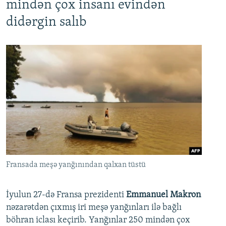
mindən çox insanı evindən
didərgin salıb
Fransada meşə yanğınından qalxan tüstü
İyulun 27-də Fransa prezidenti
Emmanuel Makron
nəzarətdən çıxmış iri meşə yanğınları ilə bağlı
böhran iclası keçirib. Yanğınlar 250 mindən çox