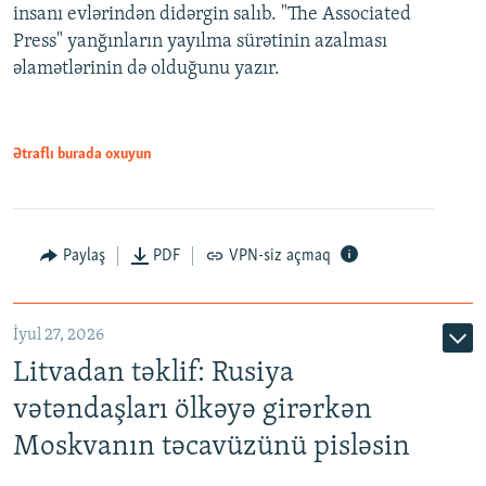
insanı evlərindən didərgin salıb. "The Associated
Press" yanğınların yayılma sürətinin azalması
əlamətlərinin də olduğunu yazır.
Ətraflı burada oxuyun
Paylaş
PDF
VPN-siz açmaq
İyul 27, 2026
Litvadan təklif: Rusiya
vətəndaşları ölkəyə girərkən
Moskvanın təcavüzünü pisləsin