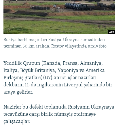
İNFOQRAFIKA
AZƏRBAYCAN ƏDƏBIYYATI KITABXANASI
MISSIYAMIZ
BIZI IZLƏ
KARIKATURA
İSLAM VƏ DEMOKRATIYA
PEŞƏ ETIKASI VƏ JURNALISTIKA STANDARTLARIMIZ
İZ - MƏDƏNIYYƏT PROQRAMI
MATERIALLARIMIZDAN ISTIFADƏ
AZADLIQRADIOSU MOBIL TELEFONUNUZDA
RFE/RL-in bütün saytları
Rusiya hərbi maşınları Rusiya-Ukrayna sərhədindən
təxminən 50 km aralıda, Rostov vilayətində, arxiv foto
BIZIMLƏ ƏLAQƏ
XƏBƏR BÜLLETENLƏRIMIZ
Yeddilik Qrupun (Kanada, Fransa, Almaniya,
İtaliya, Böyük Britaniya, Yaponiya və Amerika
Birləşmiş Ştatları)(G7) xarici işlər nazirləri
dekbarın 11-də İngiltərənin Liverpul şəhərində bir
araya gəlirlər.
Nazirlər bu dəfəki toplantıda Rusiyanın Ukraynaya
təcavüzünə qarşı birlik nümayiş etdirməyə
çalışacaqlar.