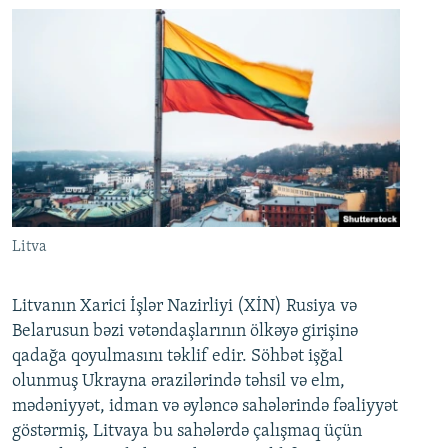
Litva
Litvanın Xarici İşlər Nazirliyi (XİN) Rusiya və
Belarusun bəzi vətəndaşlarının ölkəyə girişinə
qadağa qoyulmasını təklif edir. Söhbət işğal
olunmuş Ukrayna ərazilərində təhsil və elm,
mədəniyyət, idman və əyləncə sahələrində fəaliyyət
göstərmiş, Litvaya bu sahələrdə çalışmaq üçün