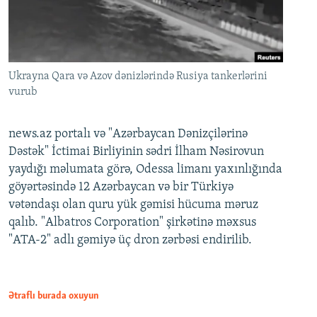
Ukrayna Qara və Azov dənizlərində Rusiya tankerlərini
vurub
news.az portalı və "Azərbaycan Dənizçilərinə
Dəstək" İctimai Birliyinin sədri İlham Nəsirovun
yaydığı məlumata görə, Odessa limanı yaxınlığında
göyərtəsində 12 Azərbaycan və bir Türkiyə
vətəndaşı olan quru yük gəmisi hücuma məruz
qalıb. "Albatros Corporation" şirkətinə məxsus
"ATA-2" adlı gəmiyə üç dron zərbəsi endirilib.
Ətraflı burada oxuyun