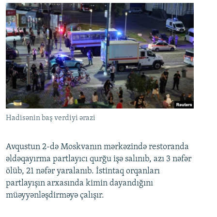
Hadisənin baş verdiyi ərazi
Avqustun 2-də Moskvanın mərkəzində restoranda
əldəqayırma partlayıcı qurğu işə salınıb, azı 3 nəfər
ölüb, 21 nəfər yaralanıb. İstintaq orqanları
partlayışın arxasında kimin dayandığını
müəyyənləşdirməyə çalışır.