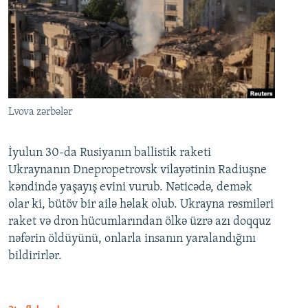
Lvova zərbələr
İyulun 30-da Rusiyanın ballistik raketi
Ukraynanın Dnepropetrovsk vilayətinin Radiuşne
kəndində yaşayış evini vurub. Nəticədə, demək
olar ki, bütöv bir ailə həlak olub. Ukrayna rəsmiləri
raket və dron hücumlarından ölkə üzrə azı doqquz
nəfərin öldüyünü, onlarla insanın yaralandığını
bildirirlər.