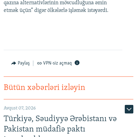
qazına alternativlərinin mövcudluğuna əmin
etmək üçün” digər ölkələrlə işləmək istəyərdi.
Paylaş
VPN-siz açmaq
Bütün xəbərləri izləyin
Avqust 07, 2026
Türkiyə, Səudiyyə Ərəbistanı və
Pakistan müdafiə paktı