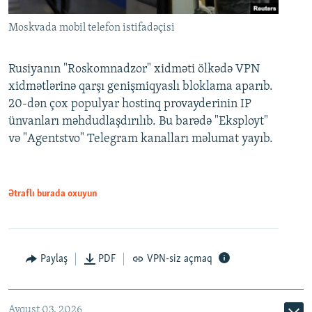
Moskvada mobil telefon istifadəçisi
Rusiyanın "Roskomnadzor" xidməti ölkədə VPN
xidmətlərinə qarşı genişmiqyaslı bloklama aparıb.
20-dən çox populyar hostinq provayderinin IP
ünvanları məhdudlaşdırılıb. Bu barədə "Eksployt"
və "Agentstvo" Telegram kanalları məlumat yayıb.
Ətraflı burada oxuyun
Paylaş
PDF
VPN-siz açmaq
Avqust 03, 2026