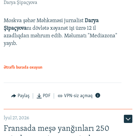
Darya Şipaçyova
Moskva şəhər Məhkəməsi jurnalist
Darya
Şipaçyova
nı dövlətə xəyanət işi üzrə 12 il
azadlıqdan məhrum edib. Məlumatı "Mediazona"
yayıb.
Ətraflı burada oxuyun
Paylaş
PDF
VPN-siz açmaq
İyul 27, 2026
Fransada meşə yanğınları 250