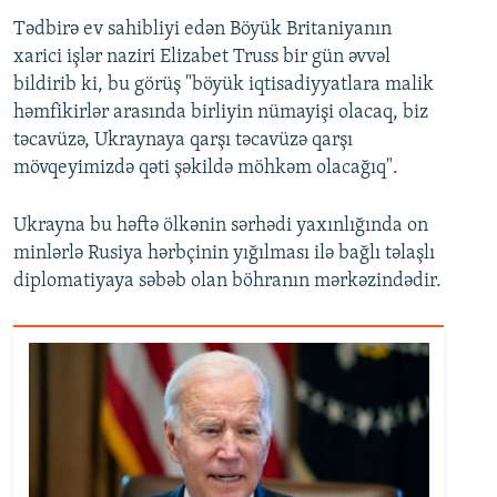
Tədbirə ev sahibliyi edən Böyük Britaniyanın
xarici işlər naziri Elizabet Truss bir gün əvvəl
bildirib ki, bu görüş "böyük iqtisadiyyatlara malik
həmfikirlər arasında birliyin nümayişi olacaq, biz
təcavüzə, Ukraynaya qarşı təcavüzə qarşı
mövqeyimizdə qəti şəkildə möhkəm olacağıq".
Ukrayna bu həftə ölkənin sərhədi yaxınlığında on
minlərlə Rusiya hərbçinin yığılması ilə bağlı təlaşlı
diplomatiyaya səbəb olan böhranın mərkəzindədir.