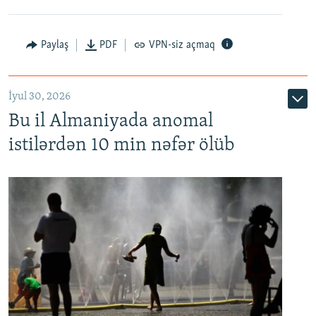
Paylaş
PDF
VPN-siz açmaq
İyul 30, 2026
Bu il Almaniyada anomal
istilərdən 10 min nəfər ölüb