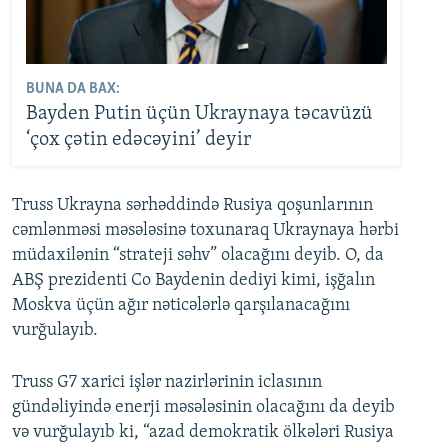
BUNA DA BAX:
Bayden Putin üçün Ukraynaya təcavüzü
‘çox çətin edəcəyini’ deyir
Truss Ukrayna sərhəddində Rusiya qoşunlarının
cəmlənməsi məsələsinə toxunaraq Ukraynaya hərbi
müdaxilənin “strateji səhv” olacağını deyib. O, da
ABŞ prezidenti Co Baydenin dediyi kimi, işğalın
Moskva üçün ağır nəticələrlə qarşılanacağını
vurğulayıb.
Truss G7 xarici işlər nazirlərinin iclasının
gündəliyində enerji məsələsinin olacağını da deyib
və vurğulayıb ki, “azad demokratik ölkələri Rusiya