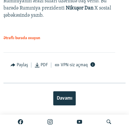
Rumıniyanın ərazi suları üzərində baş verib. Bu
barədə Rumıniya prezidenti
Nikuşor Dan
X sosial
şəbəkəsində yazıb.
Ətraflı burada oxuyun
Paylaş
PDF
VPN-siz açmaq
Davamı
BIZI IZLƏ