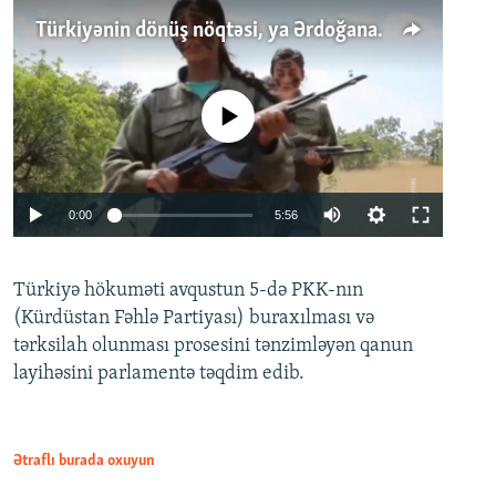
Türkiyənin dönüş nöqtəsi, ya Ərdoğana üçüncü şans: PKK ilə qəfil barışıq nə deməkdir?
No media source currently available
Auto
0:00
5:56
240p
Türkiyə hökuməti avqustun 5-də PKK-nın
360p
(Kürdüstan Fəhlə Partiyası) buraxılması və
480p
Auto
240p
360p
480p
tərksilah olunması prosesini tənzimləyən qanun
720p
layihəsini parlamentə təqdim edib.
720p
1080p
1080p
Ətraflı burada oxuyun