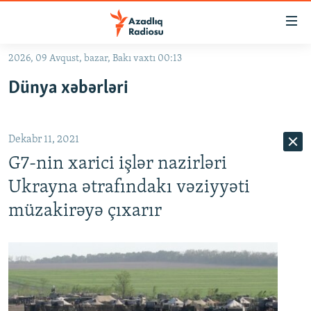
Keçid
linkləri
Əsas
2026, 09 Avqust, bazar, Bakı vaxtı 00:13
məzmuna
GÜNDƏM
Dünya xəbərləri
qayıt
#İZAHLA
Əsas
KORRUPSIOMETR
naviqasiyaya
Dekabr 11, 2021
qayıt
#ƏSLINDƏ
Axtarışa
G7-nin xarici işlər nazirləri
FƏRQƏ BAX
keç
Ukrayna ətrafındakı vəziyyəti
QANUNI DOĞRU
müzakirəyə çıxarır
ARAŞDIRMA
MULTIMEDIA
RADIO ARXIV
VIDEO
HAQQIMIZDA
FOTOQALEREYA
OXU ZALI