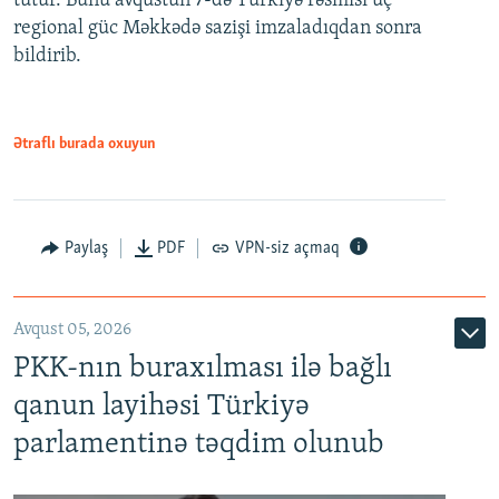
tutur. Bunu avqustun 7-də Türkiyə rəsmisi üç
regional güc Məkkədə sazişi imzaladıqdan sonra
bildirib.
Ətraflı burada oxuyun
Paylaş
PDF
VPN-siz açmaq
Avqust 05, 2026
PKK-nın buraxılması ilə bağlı
qanun layihəsi Türkiyə
parlamentinə təqdim olunub