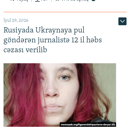
İyul 29, 2026
Rusiyada Ukraynaya pul
göndərən jurnalistə 12 il həbs
cəzası verilib