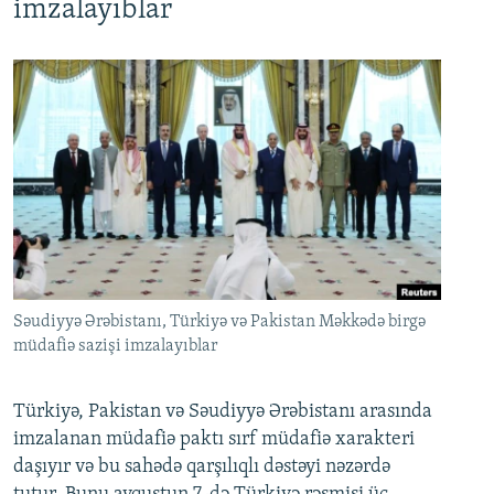
imzalayıblar
Səudiyyə Ərəbistanı, Türkiyə və Pakistan Məkkədə birgə
müdafiə sazişi imzalayıblar
Türkiyə, Pakistan və Səudiyyə Ərəbistanı arasında
imzalanan müdafiə paktı sırf müdafiə xarakteri
daşıyır və bu sahədə qarşılıqlı dəstəyi nəzərdə