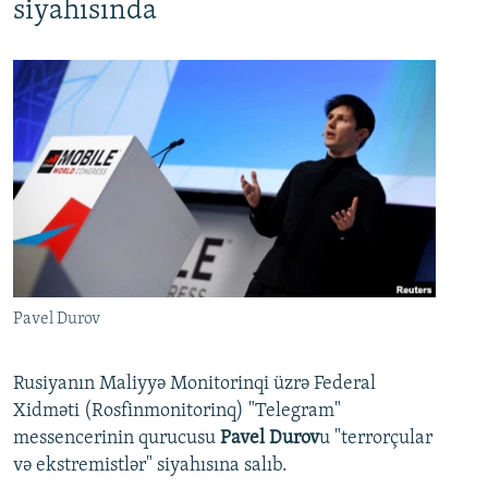
siyahısında
Pavel Durov
Rusiyanın Maliyyə Monitorinqi üzrə Federal
Xidməti (Rosfinmonitorinq) "Telegram"
messencerinin qurucusu
Pavel Durov
u "terrorçular
və ekstremistlər" siyahısına salıb.