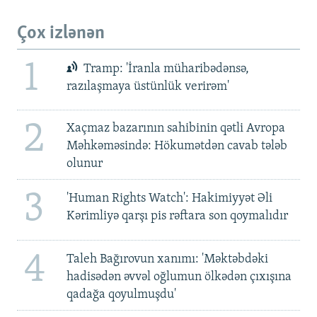
Çox izlənən
1
Tramp: 'İranla müharibədənsə,
razılaşmaya üstünlük verirəm'
2
Xaçmaz bazarının sahibinin qətli Avropa
Məhkəməsində: Hökumətdən cavab tələb
olunur
3
'Human Rights Watch': Hakimiyyət Əli
Kərimliyə qarşı pis rəftara son qoymalıdır
4
Taleh Bağırovun xanımı: 'Məktəbdəki
hadisədən əvvəl oğlumun ölkədən çıxışına
qadağa qoyulmuşdu'