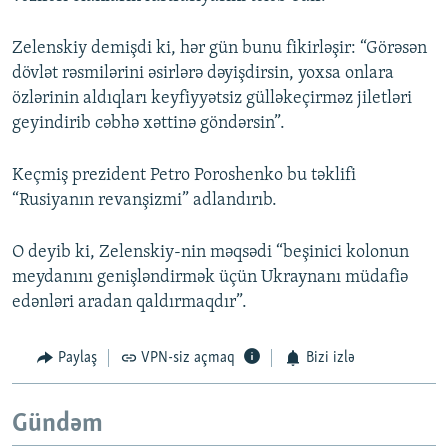
Zelenskiy demişdi ki, hər gün bunu fikirləşir: “Görəsən
dövlət rəsmilərini əsirlərə dəyişdirsin, yoxsa onlara
özlərinin aldıqları keyfiyyətsiz gülləkeçirməz jiletləri
geyindirib cəbhə xəttinə göndərsin”.
Keçmiş prezident Petro Poroshenko bu təklifi
“Rusiyanın revanşizmi” adlandırıb.
O deyib ki, Zelenskiy-nin məqsədi “beşinici kolonun
meydanını genişləndirmək üçün Ukraynanı müdafiə
edənləri aradan qaldırmaqdır”.
Paylaş
VPN-siz açmaq
Bizi izlə
Gündəm