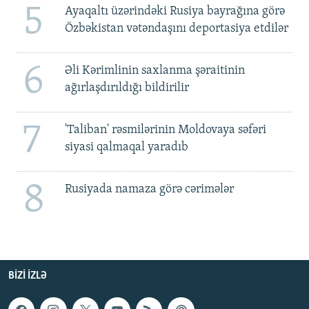
5
Ayaqaltı üzərindəki Rusiya bayrağına görə
Özbəkistan vətəndaşını deportasiya etdilər
6
Əli Kərimlinin saxlanma şəraitinin
ağırlaşdırıldığı bildirilir
7
'Taliban' rəsmilərinin Moldovaya səfəri
siyasi qalmaqal yaradıb
8
Rusiyada namaza görə cərimələr
BIZI IZLƏ