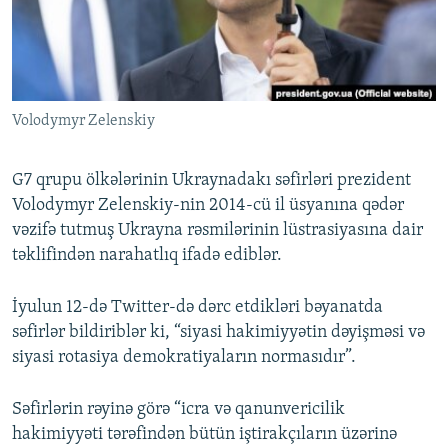
İNFOQRAFIKA
AZƏRBAYCAN ƏDƏBIYYATI KITABXANASI
MISSIYAMIZ
BIZI IZLƏ
KARIKATURA
İSLAM VƏ DEMOKRATIYA
PEŞƏ ETIKASI VƏ JURNALISTIKA STANDARTLARIMIZ
İZ - MƏDƏNIYYƏT PROQRAMI
MATERIALLARIMIZDAN ISTIFADƏ
Volodymyr Zelenskiy
AZADLIQRADIOSU MOBIL TELEFONUNUZDA
RFE/RL-in bütün saytları
BIZIMLƏ ƏLAQƏ
G7 qrupu ölkələrinin Ukraynadakı səfirləri prezident
XƏBƏR BÜLLETENLƏRIMIZ
Volodymyr Zelenskiy-nin 2014-cü il üsyanına qədər
vəzifə tutmuş Ukrayna rəsmilərinin lüstrasiyasına dair
təklifindən narahatlıq ifadə ediblər.
İyulun 12-də Twitter-də dərc etdikləri bəyanatda
səfirlər bildiriblər ki, “siyasi hakimiyyətin dəyişməsi və
siyasi rotasiya demokratiyaların normasıdır”.
Səfirlərin rəyinə görə “icra və qanunvericilik
hakimiyyəti tərəfindən bütün iştirakçıların üzərinə