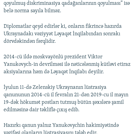
qoyulmuş diskriminasiya qadağanlarının qoyulması” isə
belə norma sayıla bilməz.
Diplomatlar qeyd edirlər ki, onların fikrincə hazırda
Ukraynadakı vəziyyət Ləyaqət İnqilabından sonrakı
dörvdəkindən fərqlidir.
2014-cü ildə moskvayönlü prezident Viktor
Yanukovych-in devrilməsi ilə nəticələnmiş kütləvi etiraz
aksiyalarına həm də Ləyaqət İnqilabı deyilir.
İyulun 11-də Zelenskiy Ukraynanın lüstrasiya
qanununun 2014-cü il fevralın 21-dən 2019-cu il mayın
19-dək hökumət postları tutmuş bütün şəxslərə şamil
edilməsinə dair təkliflə çıxış edib.
Hazırkı qanun yalnız Yanukovychin hakimiyətində
vəzifəsi olanların lüstrasiyasını tələb edir.