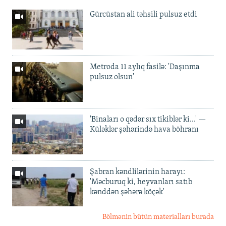
Gürcüstan ali təhsili pulsuz etdi
Metroda 11 aylıq fasilə: 'Daşınma
pulsuz olsun'
'Binaları o qədər sıx tikiblər ki...' —
Küləklər şəhərində hava böhranı
Şabran kəndlilərinin harayı:
'Məcburuq ki, heyvanları satıb
kənddən şəhərə köçək'
Bölmənin bütün materialları burada