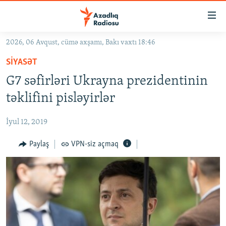
Keçid
linkləri
Əsas
2026, 06 Avqust, cümə axşamı, Bakı vaxtı 18:46
məzmuna
GÜNDƏM
SIYASƏT
qayıt
#İZAHLA
Əsas
G7 səfirləri Ukrayna prezidentinin
KORRUPSIOMETR
naviqasiyaya
təklifini pisləyirlər
qayıt
#ƏSLINDƏ
Axtarışa
İyul 12, 2019
FƏRQƏ BAX
keç
QANUNI DOĞRU
Paylaş
VPN-siz açmaq
ARAŞDIRMA
MULTIMEDIA
RADIO ARXIV
VIDEO
HAQQIMIZDA
FOTOQALEREYA
OXU ZALI