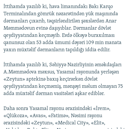
İttihamda yazılıb ki, hava limanındakı Bakı Karqo
Terminalından gömrük nəzarətindən yük maşınında
dərmanları çıxarıb, təqsirləndirilən şəxslərdən Anar
Məmmədovun evinə daşıyıblar. Dərmanlar dövlət
qeydiyyatından keçməyib. Evdə ölkəyə buraxılması
qanunsuz olan 53 adda ümumi dəyəri 109 min manata
yaxın müxtəlif dərmanların tapıldığı iddia edilir.
İttihamda yazılıb ki, Səhiyyə Nazirliyinin əməkdaşları
A.Məmmədova məxsus, Yasamal rayonunda yerləşən
«Zeytun» aptekinə baxış keçirərkən dövlət
qeydiyyatından keçməmiş, mənşəyi məlum olmayan 75
adda müxtəlif dərman vasitələri aşkar ediblər.
Daha sonra Yasamal rayonu ərazisindəki «İrem»,
«Qlükoza», «Avas», «Fatimə», Nəsimi rayonu
ərazisindəki «Zeytun», «Medical City», «Elit»,