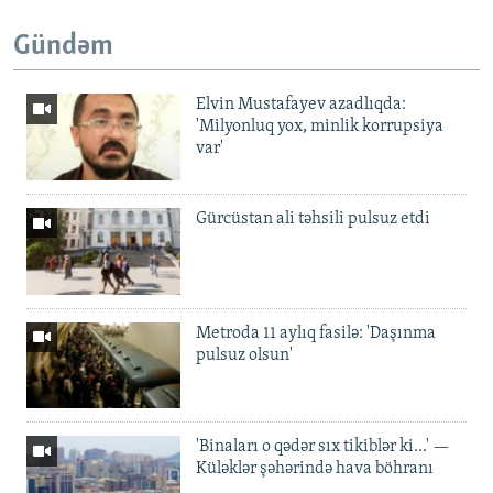
Gündəm
Elvin Mustafayev azadlıqda:
'Milyonluq yox, minlik korrupsiya
var'
Gürcüstan ali təhsili pulsuz etdi
Metroda 11 aylıq fasilə: 'Daşınma
pulsuz olsun'
'Binaları o qədər sıx tikiblər ki...' —
Küləklər şəhərində hava böhranı