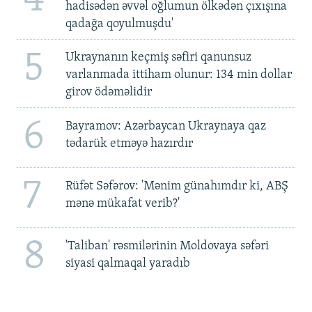
4
hadisədən əvvəl oğlumun ölkədən çıxışına
qadağa qoyulmuşdu'
5
Ukraynanın keçmiş səfiri qanunsuz
varlanmada ittiham olunur: 134 min dollar
girov ödəməlidir
6
Bayramov: Azərbaycan Ukraynaya qaz
tədarük etməyə hazırdır
7
Rüfət Səfərov: 'Mənim günahımdır ki, ABŞ
mənə mükafat verib?'
8
'Taliban' rəsmilərinin Moldovaya səfəri
siyasi qalmaqal yaradıb