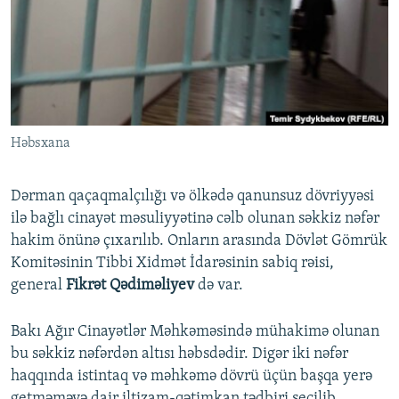
İNFOQRAFIKA
AZƏRBAYCAN ƏDƏBIYYATI KITABXANASI
MISSIYAMIZ
BIZI IZLƏ
KARIKATURA
İSLAM VƏ DEMOKRATIYA
PEŞƏ ETIKASI VƏ JURNALISTIKA STANDARTLARIMIZ
İZ - MƏDƏNIYYƏT PROQRAMI
MATERIALLARIMIZDAN ISTIFADƏ
AZADLIQRADIOSU MOBIL TELEFONUNUZDA
RFE/RL-in bütün saytları
Həbsxana
BIZIMLƏ ƏLAQƏ
XƏBƏR BÜLLETENLƏRIMIZ
Dərman qaçaqmalçılığı və ölkədə qanunsuz dövriyyəsi
ilə bağlı cinayət məsuliyyətinə cəlb olunan səkkiz nəfər
hakim önünə çıxarılıb. Onların arasında Dövlət Gömrük
Komitəsinin Tibbi Xidmət İdarəsinin sabiq rəisi,
general
Fikrət Qədiməliyev
də var.
Bakı Ağır Cinayətlər Məhkəməsində mühakimə olunan
bu səkkiz nəfərdən altısı həbsdədir. Digər iki nəfər
haqqında istintaq və məhkəmə dövrü üçün başqa yerə
getməməyə dair iltizam-qətimkan tədbiri seçilib.