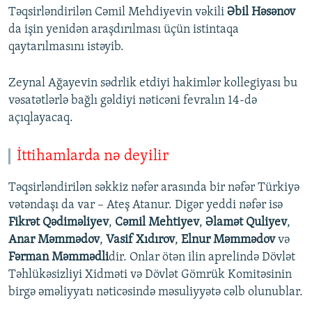
Təqsirləndirilən Cəmil Mehdiyevin vəkili
Əbil Həsənov
da işin yenidən araşdırılması üçün istintaqa
qaytarılmasını istəyib.
Zeynal Ağayevin sədrlik etdiyi hakimlər kollegiyası bu
vəsatətlərlə bağlı gəldiyi nəticəni fevralın 14-də
açıqlayacaq.
İttihamlarda nə deyilir
Təqsirləndirilən səkkiz nəfər arasında bir nəfər Türkiyə
vətəndaşı da var – Ateş Atanur. Digər yeddi nəfər isə
Fikrət Qədiməliyev
,
Cəmil Mehtiyev
,
Əlamət Quliyev
,
Anar Məmmədov
,
Vasif Xıdırov
,
Elnur Məmmədov
və
Fərman Məmmədli
dir. Onlar ötən ilin aprelində Dövlət
Təhlükəsizliyi Xidməti və Dövlət Gömrük Komitəsinin
birgə əməliyyatı nəticəsində məsuliyyətə cəlb olunublar.