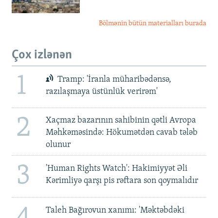
Bölmənin bütün materialları burada
Çox izlənən
1
Tramp: 'İranla müharibədənsə,
razılaşmaya üstünlük verirəm'
2
Xaçmaz bazarının sahibinin qətli Avropa
Məhkəməsində: Hökumətdən cavab tələb
olunur
3
'Human Rights Watch': Hakimiyyət Əli
Kərimliyə qarşı pis rəftara son qoymalıdır
Taleh Bağırovun xanımı: 'Məktəbdəki