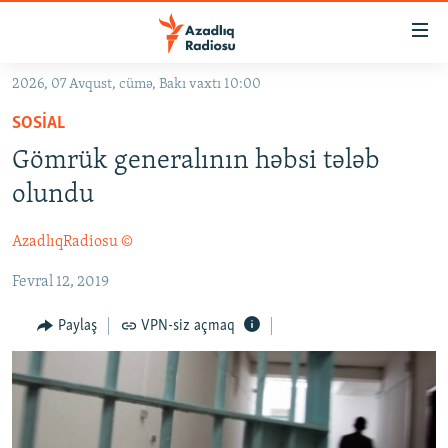
Keçid
linkləri
Əsas
2026, 07 Avqust, cümə, Bakı vaxtı 10:00
məzmuna
GÜNDƏM
SOSIAL
qayıt
#İZAHLA
Əsas
Gömrük generalının həbsi tələb
KORRUPSIOMETR
naviqasiyaya
olundu
qayıt
#ƏSLINDƏ
Axtarışa
AzadlıqRadiosu ©
FƏRQƏ BAX
keç
Fevral 12, 2019
QANUNI DOĞRU
ARAŞDIRMA
Paylaş
VPN-siz açmaq
MULTIMEDIA
RADIO ARXIV
VIDEO
HAQQIMIZDA
FOTOQALEREYA
OXU ZALI