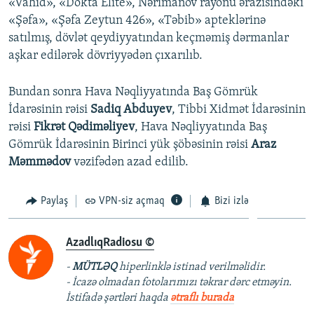
«Vahid», «Dokta Elite», Nərimanov rayonu ərazisindəki
«Şəfa», «Şəfa Zeytun 426», «Təbib» apteklərinə
satılmış, dövlət qeydiyyatından keçməmiş dərmanlar
aşkar edilərək dövriyyədən çıxarılıb.
Bundan sonra Hava Nəqliyyatında Baş Gömrük
İdarəsinin rəisi
Sadiq Abduyev
, Tibbi Xidmət İdarəsinin
rəisi
Fikrət Qədiməliyev
, Hava Nəqliyyatında Baş
Gömrük İdarəsinin Birinci yük şöbəsinin rəisi
Araz
Məmmədov
vəzifədən azad edilib.
Paylaş
VPN-siz açmaq
Bizi izlə
AzadlıqRadiosu ©
-
MÜTLƏQ
hiperlinklə istinad verilməlidir.
- İcazə olmadan fotolarımızı təkrar dərc etməyin.
İstifadə şərtləri haqda
ətraflı burada