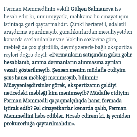
Fərman Məmmədlinin vəkili
Gülşən Salmanova
isə
hesab edir ki, ümumiyyətlə, məhkəmə bu cinayət işini
istintaqa geri qaytarmalıdır. Çünki hərtərəfli, ədalətli
araşdırma aparılmayıb, günahkarlardan məsuliyyətdən
kənarda saxlanılanlar var. Vəkilin sözlərinə görə,
məbləğ də çox şişirdilib, dəymiş zərərlə bağlı ekspertiza
rəyləri doğru deyil:
«Dərmanların satışından gələn gəlir
hesablanıb, amma dərmanların alınmasına ayrılan
vəsait göstərilməyib. Şəxsən mənim müdafiə etdiyim
şəxs hansı məbləği mənimsəyib, bilinmir.
Müəyyənləşdirsinlər görək, ekspertizanın gəldiyi
nəticədəki məbləği kim mənimsəyib? Müdafiə etdiyim
Fərman Məmmədli qaçaqmalçılıqda hansı formada
iştirak edib? Əsl cinayətkarlar kənarda qalıb, Fərman
Məmmədlini həbs ediblər. Hesab edirəm ki, iş yenidən
prokurorluğa qaytarılmalıdır».