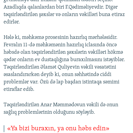
Azadlıqda qalanlardan biri F.Qədiməliyevdir. Digər
təqsirləndirilən şəxslər və onların vəkilləri buna etiraz
edirlər.
Hələ ki, məhkəmə prosesinin hazırlıq mərhələsidir.
Fevralın 11-də məhkəmənin hazırlıq iclasında öncə
həbsdə olan təqsirləndirilən şəxslərin vəkilləri hökmə
qədər onların ev dustaqlığına buraxılmasını istəyiblər.
Təqsirləndirilən Əlamət Quliyevin vəkili vəsatətini
əsaslandırarkən deyib ki, onun səhhətində ciddi
problemlər var. Özü də lap başdan istintaqa səmimi
etiraflar edib.
Təqsirləndirilən Anar Məmmədovun vəkili də onun
sağlıq problemlərinin olduğunu söyləyib.
«Ya bizi buraxın, ya onu həbs edin»