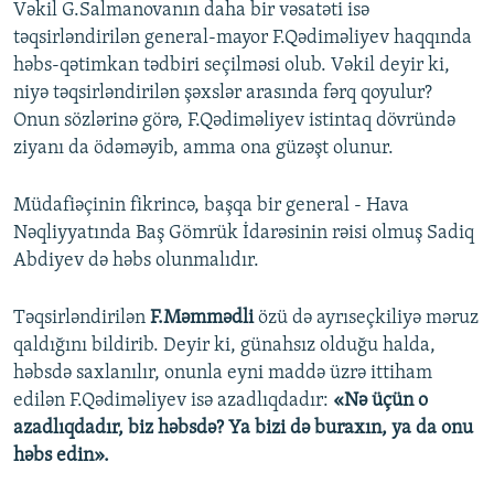
Vəkil G.Salmanovanın daha bir vəsatəti isə
təqsirləndirilən general-mayor F.Qədiməliyev haqqında
həbs-qətimkan tədbiri seçilməsi olub. Vəkil deyir ki,
niyə təqsirləndirilən şəxslər arasında fərq qoyulur?
Onun sözlərinə görə, F.Qədiməliyev istintaq dövründə
ziyanı da ödəməyib, amma ona güzəşt olunur.
Müdafiəçinin fikrincə, başqa bir general - Hava
Nəqliyyatında Baş Gömrük İdarəsinin rəisi olmuş Sadiq
Abdiyev də həbs olunmalıdır.
Təqsirləndirilən
F.Məmmədli
özü də ayrıseçkiliyə məruz
qaldığını bildirib. Deyir ki, günahsız olduğu halda,
həbsdə saxlanılır, onunla eyni maddə üzrə ittiham
edilən F.Qədiməliyev isə azadlıqdadır:
«Nə üçün o
azadlıqdadır, biz həbsdə? Ya bizi də buraxın, ya da onu
həbs edin».