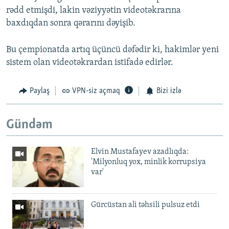
rədd etmişdi, lakin vəziyyətin videotəkrarına
baxdıqdan sonra qərarını dəyişib.
Bu çempionatda artıq üçüncü dəfədir ki, hakimlər yeni
sistem olan videotəkrardan istifadə edirlər.
Paylaş
VPN-siz açmaq
Bizi izlə
Gündəm
Elvin Mustafayev azadlıqda:
'Milyonluq yox, minlik korrupsiya
var'
Gürcüstan ali təhsili pulsuz etdi