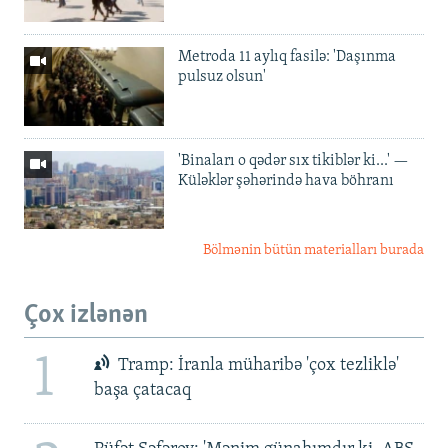
Metroda 11 aylıq fasilə: 'Daşınma
pulsuz olsun'
'Binaları o qədər sıx tikiblər ki...' —
Küləklər şəhərində hava böhranı
Bölmənin bütün materialları burada
Çox izlənən
1
Tramp: İranla müharibə 'çox tezliklə'
başa çatacaq