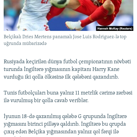
İNFOQRAFIKA
AZƏRBAYCAN ƏDƏBIYYATI KITABXANASI
MISSIYAMIZ
BIZI IZLƏ
KARIKATURA
İSLAM VƏ DEMOKRATIYA
PEŞƏ ETIKASI VƏ JURNALISTIKA STANDARTLARIMIZ
İZ - MƏDƏNIYYƏT PROQRAMI
MATERIALLARIMIZDAN ISTIFADƏ
Belçikalı Dries Mertens panamalı Jose Luis Rodriguez-lə top
AZADLIQRADIOSU MOBIL TELEFONUNUZDA
RFE/RL-in bütün saytları
uğrunda mübarizədə
BIZIMLƏ ƏLAQƏ
XƏBƏR BÜLLETENLƏRIMIZ
Rusiyada keçirilən dünya futbol çempionatının növbəti
turunda İngiltərə yığmasının kapitanı Harry Kane
vurduğu iki qolla ölkəsinə ilk qələbəni qazandırıb.
Tunis futbolçuları buna yalnız 11 metrlik cərimə zərbəsi
ilə vurulmuş bir qolla cavab veriblər.
İyunun 18-də qazanılmış qələbə G qrupunda İngiltərə
yığmasını birinci pilləyə qaldırıb. İngiltərə bu qrupda
çıxış edən Belçika yığmasından yalnız qol fərqi ilə