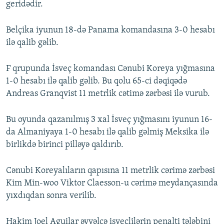
geridədir.
Belçika iyunun 18-də Panama komandasına 3-0 hesabı
ilə qalib gəlib.
F qrupunda İsveç komandası Cənubi Koreya yığmasına
1-0 hesabı ilə qalib gəlib. Bu qolu 65-ci dəqiqədə
Andreas Granqvist 11 metrlik cətimə zərbəsi ilə vurub.
Bu oyunda qazanılmış 3 xal İsveç yığmasını iyunun 16-
da Almaniyaya 1-0 hesabı ilə qalib gəlmiş Meksika ilə
birlikdə birinci pilləyə qaldırıb.
Cənubi Koreyalıların qapısına 11 metrlik cərimə zərbəsi
Kim Min-woo Viktor Claesson-u cərimə meydançasında
yıxdıqdan sonra verilib.
Hakim Joel Aguilar əvvəlcə isveçlilərin penalti tələbini