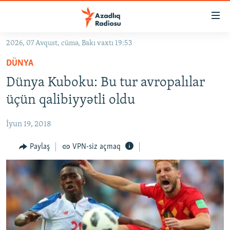
Keçid
linkləri
Əsas
2026, 07 Avqust, cümə, Bakı vaxtı 19:53
məzmuna
GÜNDƏM
DÜNYA
qayıt
#İZAHLA
Əsas
Dünya Kuboku: Bu tur avropalılar
KORRUPSIOMETR
naviqasiyaya
üçün qalibiyyətli oldu
qayıt
#ƏSLINDƏ
Axtarışa
İyun 19, 2018
FƏRQƏ BAX
keç
QANUNI DOĞRU
Paylaş
VPN-siz açmaq
ARAŞDIRMA
MULTIMEDIA
RADIO ARXIV
VIDEO
HAQQIMIZDA
FOTOQALEREYA
OXU ZALI