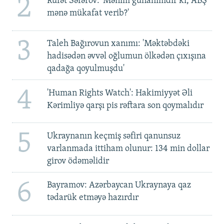
2
Rüfət Səfərov: 'Mənim günahımdır ki, ABŞ
mənə mükafat verib?'
3
Taleh Bağırovun xanımı: 'Məktəbdəki
hadisədən əvvəl oğlumun ölkədən çıxışına
qadağa qoyulmuşdu'
4
'Human Rights Watch': Hakimiyyət Əli
Kərimliyə qarşı pis rəftara son qoymalıdır
5
Ukraynanın keçmiş səfiri qanunsuz
varlanmada ittiham olunur: 134 min dollar
girov ödəməlidir
6
Bayramov: Azərbaycan Ukraynaya qaz
tədarük etməyə hazırdır