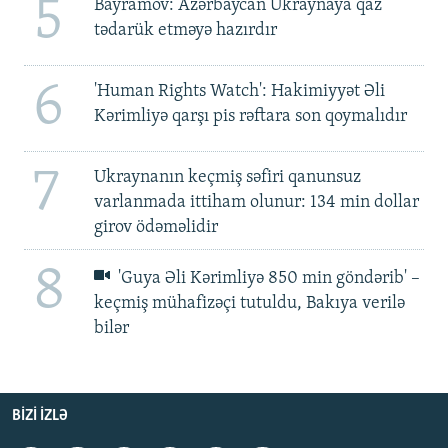
5
Bayramov: Azərbaycan Ukraynaya qaz
tədarük etməyə hazırdır
6
'Human Rights Watch': Hakimiyyət Əli
Kərimliyə qarşı pis rəftara son qoymalıdır
7
Ukraynanın keçmiş səfiri qanunsuz
varlanmada ittiham olunur: 134 min dollar
girov ödəməlidir
8
'Guya Əli Kərimliyə 850 min göndərib' –
keçmiş mühafizəçi tutuldu, Bakıya verilə
bilər
BIZI IZLƏ