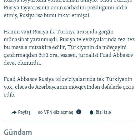
Rusiya təyyarəsini vuran zaman tanıyıb. Onda Türkiyə
Rusiya təyyarəsinin onun sərhədini pozduğunu iddia
etmiş, Rusiya isə bunu inkar etmişdi.
Həmin vaxt Rusiya ilə Türkiyə arasında gərgin
münasibət yaranmışdı. Rusiya televiziyalarında tez-tez
bu məsələ müzakirə edilir, Türkiyənin də mövqeyini
çatdırmaqdan ötrü ora, əsasən, jurnalist Fuad Abbasov
dəvət olunurdu.
Fuad Abbasov Rusiya televiziyalarında tək Türkiyənin
yox, eləcə də Azərbaycanın mövqeyindən dəfələrlə çıxış
edib.
Paylaş
VPN-siz açmaq
Bizi izlə
Gündəm