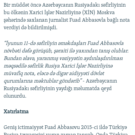
Bir müddət öncə Azərbaycanın Rusiyadakı səfirliyinin
bu ölkənin Xarici İşlər Nazirliyinə (XİN) Moskva
şәhәrindә saxlanan jurnalist Fuad Abbasovla bağlı nota
verdiyi də bildirilmişdi.
“İyunun 11-də səfirliyin əməkdaşları Fuad Abbasovla
növbəti dəfə görüşüb, şəraiti ilə yaxından tanış olublar.
Bundan əlavə, yaranmış vəziyyətin aydınlaşdırılması
məqsədilə səfirlik Rusiya Xarici İşlər Nazirliyinə
müvafiq nota, eləcə də digər aidiyyəti dövlət
qurumlarına məktublar göndərib”
- Azərbaycanın
Rusiyadakı səfirliyinin yaydığı məlumatda qeyd
olunurdu.
Xatırlatma
Geniş ictimaiyyət Fuad Abbasovu 2015-ci ildə Türkiyə