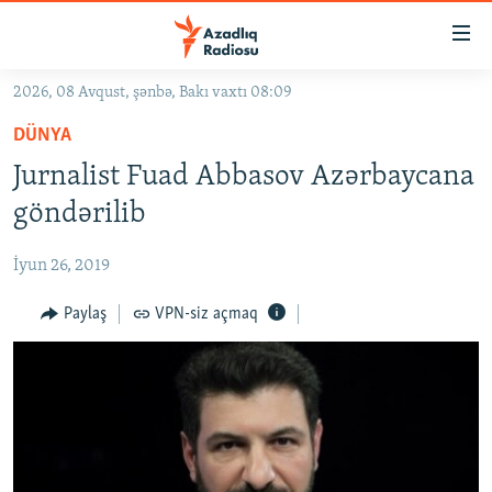
Keçid
linkləri
Əsas
2026, 08 Avqust, şənbə, Bakı vaxtı 08:09
məzmuna
GÜNDƏM
DÜNYA
qayıt
#İZAHLA
Əsas
Jurnalist Fuad Abbasov Azərbaycana
KORRUPSIOMETR
naviqasiyaya
göndərilib
qayıt
#ƏSLINDƏ
Axtarışa
İyun 26, 2019
FƏRQƏ BAX
keç
QANUNI DOĞRU
Paylaş
VPN-siz açmaq
ARAŞDIRMA
MULTIMEDIA
RADIO ARXIV
VIDEO
HAQQIMIZDA
FOTOQALEREYA
OXU ZALI