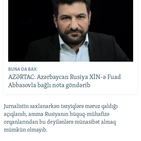
BUNA DA BAX:
AZƏRTAC: Azərbaycan Rusiya XİN-ə Fuad
Abbasovla bağlı nota göndərib
Jurnalistin saxlanarkən təzyiqlərə məruz qaldığı
açıqlanıb, amma Rusiyanın hüquq-mühafizə
orqanlarından bu deyilənlərə münasibət almaq
mümkün olmayıb.