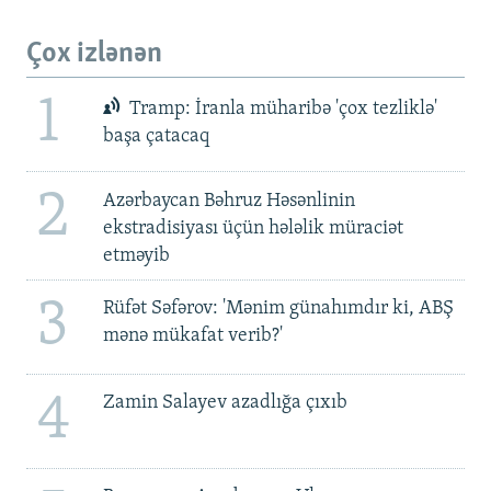
Çox izlənən
1
Tramp: İranla müharibə 'çox tezliklə'
başa çatacaq
2
Azərbaycan Bəhruz Həsənlinin
ekstradisiyası üçün hələlik müraciət
etməyib
3
Rüfət Səfərov: 'Mənim günahımdır ki, ABŞ
mənə mükafat verib?'
4
Zamin Salayev azadlığa çıxıb