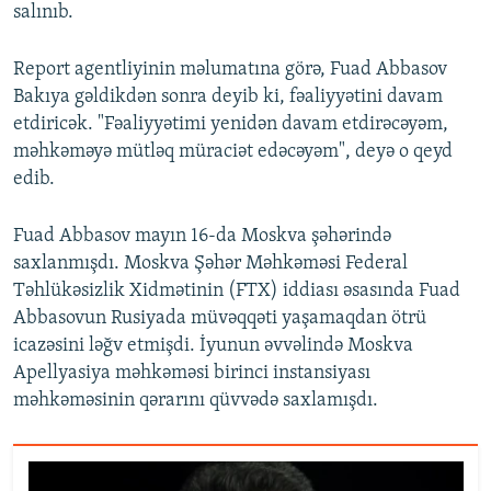
salınıb.
Report agentliyinin məlumatına görə, Fuad Abbasov
Bakıya gəldikdən sonra deyib ki, fəaliyyətini davam
etdiricək. "Fəaliyyətimi yenidən davam etdirəcəyəm,
məhkəməyə mütləq müraciət edəcəyəm", deyə o qeyd
edib.
Fuad Abbasov mayın 16-da Moskva şәhәrindә
saxlanmışdı. Moskva Şəhər Məhkəməsi Federal
Təhlükəsizlik Xidmətinin (FTX) iddiası əsasında Fuad
Abbasovun Rusiyada müvəqqəti yaşamaqdan ötrü
icazəsini ləğv etmişdi. İyunun әvvәlində Moskva
Apellyasiya mәhkәmәsi birinci instansiyası
mәhkәmәsinin qәrarını qüvvәdә saxlamışdı.