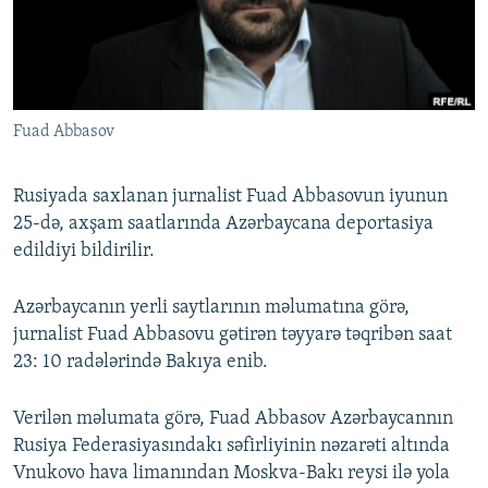
İNFOQRAFIKA
AZƏRBAYCAN ƏDƏBIYYATI KITABXANASI
MISSIYAMIZ
BIZI IZLƏ
KARIKATURA
İSLAM VƏ DEMOKRATIYA
PEŞƏ ETIKASI VƏ JURNALISTIKA STANDARTLARIMIZ
İZ - MƏDƏNIYYƏT PROQRAMI
MATERIALLARIMIZDAN ISTIFADƏ
Fuad Abbasov
AZADLIQRADIOSU MOBIL TELEFONUNUZDA
RFE/RL-in bütün saytları
BIZIMLƏ ƏLAQƏ
Rusiyada saxlanan jurnalist Fuad Abbasovun iyunun
XƏBƏR BÜLLETENLƏRIMIZ
25-də, axşam saatlarında Azərbaycana deportasiya
edildiyi bildirilir.
Azərbaycanın yerli saytlarının məlumatına görə,
jurnalist Fuad Abbasovu gətirən təyyarə təqribən saat
23: 10 radələrində Bakıya enib.
Verilən məlumata görə, Fuad Abbasov Azərbaycannın
Rusiya Federasiyasındakı səfirliyinin nəzarəti altında
Vnukovo hava limanından Moskva-Bakı reysi ilə yola