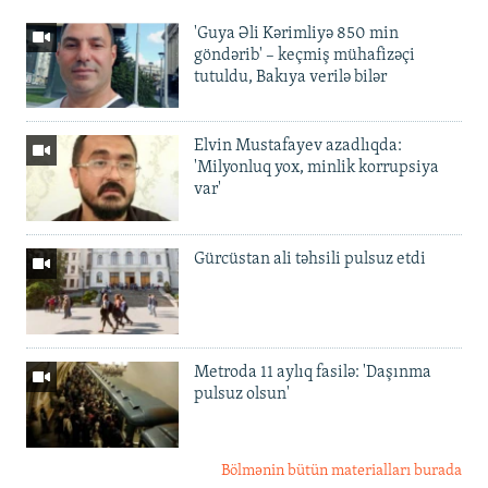
'Guya Əli Kərimliyə 850 min
göndərib' – keçmiş mühafizəçi
tutuldu, Bakıya verilə bilər
Elvin Mustafayev azadlıqda:
'Milyonluq yox, minlik korrupsiya
var'
Gürcüstan ali təhsili pulsuz etdi
Metroda 11 aylıq fasilə: 'Daşınma
pulsuz olsun'
Bölmənin bütün materialları burada