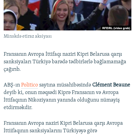
İNFOQRAFIKA
AZƏRBAYCAN ƏDƏBIYYATI KITABXANASI
MISSIYAMIZ
BIZI IZLƏ
KARIKATURA
İSLAM VƏ DEMOKRATIYA
PEŞƏ ETIKASI VƏ JURNALISTIKA STANDARTLARIMIZ
İZ - MƏDƏNIYYƏT PROQRAMI
MATERIALLARIMIZDAN ISTIFADƏ
Minskdə etiraz aksiyası
AZADLIQRADIOSU MOBIL TELEFONUNUZDA
RFE/RL-in bütün saytları
BIZIMLƏ ƏLAQƏ
Fransanın Avropa İttifaqı naziri Kipri Belarusa qarşı
XƏBƏR BÜLLETENLƏRIMIZ
sanksiyaları Türkiyə barədə tədbirlərlə bağlamamağa
çağırıb.
ABŞ-ın
Politico
saytına müsahibəsində
Clément Beaune
deyib ki, onun məqsədi Kiprə Fransanın və Avropa
İttifaqının Nikoziyanın yanında olduğunu nümayiş
etdirməkdir.
Fransanın Avropa naziri Kipri Belarusa qarşı Avropa
İttiifaqının sanksiyalarını Türkiyəyə görə