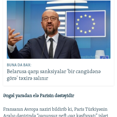
BUNA DA BAX:
Belarusa qarşı sanksiyalar 'bir cangüdənə
görə' təxirə salınır
Əngəl yaradan elə Parisin dəstəyidir
Fransanın Avropa naziri bildirib ki, Paris Türkiyənin
Aralıq dənizində “qanunsuz neft-qaz kəşfiyyatı” işləri