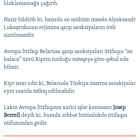
bloklamamağa çağırıb.
Nazir bildirib ki, hazırda ən mühüm məsələ Alyaksandr
Lukaşenkanın rejiminə qarşı sanksiyaların irəli
sürülməsidir.
Avropa İttifaqı Belarusa qarşı sanksiyaları ittifaqın “ən
balaca” üzvü Kiprin tutduğu mövqeyə görə qəbul edə
bilmir.
Kipr israr edir ki, Belarusla Türkiyə üzərinə sanskiyalar
eyni vaxtda tətbiq edilməlidir.
Lakin Avropa İttifaqının xarici işlər komissarı
Josep
Borrell
deyib ki, burada söhbət bütünlükdə ittifaqın
nüfuzundan gedir.