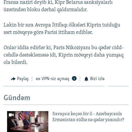
Fransa naziri deyib ki, Kipr Belarus sanksiyalarlı
üzərindən bloku dərhal qaldırmalıdır.
Lakin bir sıra Avropa İttifaqı ölkələri Kiprin tutduğu
sərt mövqeyə görə Parisi ittiham ediblər.
Onlar iddia edirlər ki, Paris Nikoziyanı bu qədər cidd-
cəhdlə dəstəkləməsə idi, Kiprin mövqeyi daha yumşaq
ola bilərdi.
Paylaş
VPN-siz açmaq
Bizi izlə
Gündəm
Savaşsız keçən bir il - Azərbaycanla
Ermənistan sülhə nə qədər yaxındır?