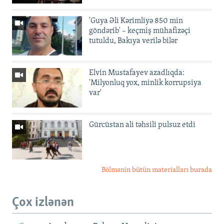
'Guya Əli Kərimliyə 850 min
göndərib' – keçmiş mühafizəçi
tutuldu, Bakıya verilə bilər
Elvin Mustafayev azadlıqda:
'Milyonluq yox, minlik korrupsiya
var'
Gürcüstan ali təhsili pulsuz etdi
Bölmənin bütün materialları burada
Çox izlənən