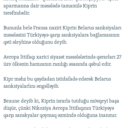
aparmasına dair məsələdə tamamilə Kiprin
tərəfindədir.
Bununla belə Fransa naziri Kiprin Belarus sanksiyaları
məsələsini Türkiyəyə qarşı sanksiyalara bağlamasının
qəti əleyhinə olduğunu deyib.
Avropa İttifaqı xarici siyasət məsələlərində qərarları 27
üzv ölkənin hamısının razılığı əsasında qəbul edir.
Kipr məhz bu qaydadan istidafadə edərək Belarus
sanksiyalarlını əngəlləyib.
Beaune deyib ki, Kiprin israrla tutduğu mövqeyi başa
düşür, çünki Nikoziya Avropa İttifaqının Türkiyəyə
qarşı sanskyalar qoymaq əzmində olduğuna inanmır.