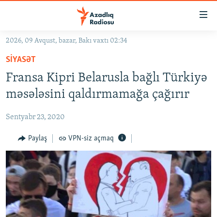
Keçid
linkləri
Əsas
2026, 09 Avqust, bazar, Bakı vaxtı 02:34
məzmuna
GÜNDƏM
SIYASƏT
qayıt
#İZAHLA
Əsas
Fransa Kipri Belarusla bağlı Türkiyə
KORRUPSIOMETR
naviqasiyaya
məsələsini qaldırmamağa çağırır
qayıt
#ƏSLINDƏ
Axtarışa
Sentyabr 23, 2020
FƏRQƏ BAX
keç
QANUNI DOĞRU
Paylaş
VPN-siz açmaq
ARAŞDIRMA
MULTIMEDIA
RADIO ARXIV
VIDEO
HAQQIMIZDA
FOTOQALEREYA
OXU ZALI