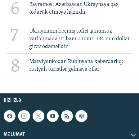
6
Bayramov: Azərbaycan Ukraynaya qaz
tədarük etməyə hazırdır
7
Ukraynanın keçmiş səfiri qanunsuz
varlanmada ittiham olunur: 134 min dollar
girov ödəməlidir
8
Matviyenkodan Rubinyana xəbərdarlıq:
rusiyalı turistlər gəlməyə bilər
BIZI IZLƏ
MƏLUMAT