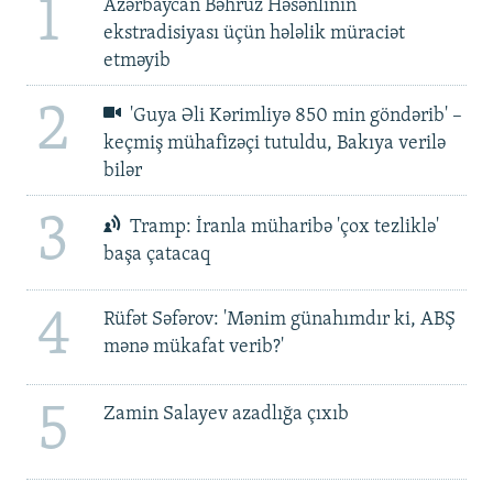
1
Azərbaycan Bəhruz Həsənlinin
ekstradisiyası üçün hələlik müraciət
etməyib
2
'Guya Əli Kərimliyə 850 min göndərib' –
keçmiş mühafizəçi tutuldu, Bakıya verilə
bilər
3
Tramp: İranla müharibə 'çox tezliklə'
başa çatacaq
4
Rüfət Səfərov: 'Mənim günahımdır ki, ABŞ
mənə mükafat verib?'
5
Zamin Salayev azadlığa çıxıb