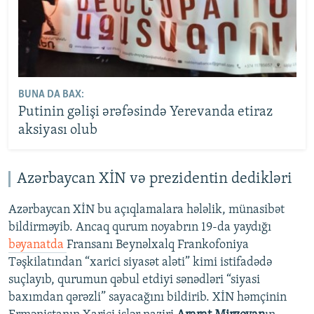
BUNA DA BAX:
Putinin gəlişi ərəfəsində Yerevanda etiraz
aksiyası olub
Azərbaycan XİN və prezidentin dedikləri
Azərbaycan XİN bu açıqlamalara hələlik, münasibət
bildirməyib. Ancaq qurum noyabrın 19-da yaydığı
bəyanatda
Fransanı Beynəlxalq Frankofoniya
Təşkilatından “xarici siyasət aləti” kimi istifadədə
suçlayıb, qurumun qəbul etdiyi sənədləri “siyasi
baxımdan qərəzli” sayacağını bildirib. XİN həmçinin