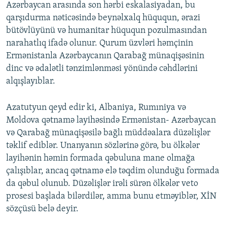
Azərbaycan arasında son hərbi eskalasiyadan, bu
qarşıdurma nəticəsində beynəlxalq hüququn, ərazi
bütövlüyünü və humanitar hüququn pozulmasından
narahatlıq ifadə olunur. Qurum üzvləri həmçinin
Ermənistanla Azərbaycanın Qarabağ münaqişəsinin
dinc və ədalətli tənzimlənməsi yönündə cəhdlərini
alqışlayıblar.
Azatutyun qeyd edir ki, Albaniya, Rumıniya və
Moldova qətnamə layihəsində Ermənistan- Azərbaycan
və Qarabağ münaqişəsilə bağlı müddəalara düzəlişlər
təklif ediblər. Unanyanın sözlərinə görə, bu ölkələr
layihənin həmin formada qəbuluna mane olmağa
çalışıblar, ancaq qətnamə elə təqdim olunduğu formada
da qəbul olunub. Düzəlişlər irəli sürən ölkələr veto
prosesi başlada bilərdilər, amma bunu etməyiblər, XİN
sözçüsü belə deyir.