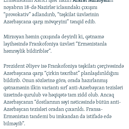
Ermənistanın Xarici işlər naziri
Ararat Mirzoyan
ın
noyabrın 18-də Nazirlər iclasındakı çıxışını
“provokativ” adlandırıb, “təşkilat üzvlərinin
Azərbaycana qarşı mövqeyini” tənqid edib.
Mirzoyan həmin çıxışında deyirdi ki, qətnamə
layihəsində Frankofoniya üzvləri “Ermənistanla
həmrəylik bildiriblər”.
Prezident Əliyev isə Frankofoniya təşkilatı çərçivəsində
Azərbaycana qarşı “çirkin təxribat” planlaşdırıldığını
bildirib. Onun sözlərinə görə, orada hazırlanmış
qətnamənin ilkin variantı sırf anti-Azərbaycan tezisləri
üzərində qurulub və həqiqətə tam zidd olub. Ancaq
Azərbaycanın “dostlarının səyi nəticəsində bütün anti-
Azərbaycan tezisləri oradan çıxarıldı. Fransa-
Ermənistan tandemi bu imkandan da istifadə edə
bilməyib”.