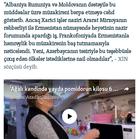
“Albaniya Rumıniya və Moldovanın dəstəyilə bu
müddəalar üzrə müzakirəni bərpa etməyə cəhd
göstərib. Ancaq Xarici işlər naziri Ararat Mirzoyanın
rəhbərliyi ilə Ermənistan nümayəndə heyətinin nazir
forumunda apardığı iş, Frankofoniyada Ermənistanla
həmrəylik bu müzakirənin baş tutmamasıyla
nəticələndi. Yəni, Azərbaycanın təsiriylə bu təşəbbüslə
çıxış edən ölkələr istədiklərinə nail olmadılar”,
– XİN
sözçüsü deyib.
'Ağalı kəndində yayda pomidorun kilosu 6 manat idi'
Mənbə:
AzadlıqRadiosu
No media source currently available