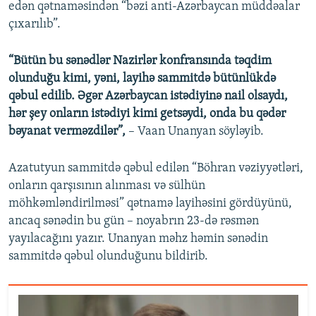
edən qətnaməsindən “bəzi anti-Azərbaycan müddəalar
çıxarılıb”.
“Bütün bu sənədlər Nazirlər konfransında təqdim
olunduğu kimi, yəni, layihə sammitdə bütünlükdə
qəbul edilib. Əgər Azərbaycan istədiyinə nail olsaydı,
hər şey onların istədiyi kimi getsəydi, onda bu qədər
bəyanat verməzdilər”,
– Vaan Unanyan söyləyib.
Azatutyun sammitdə qəbul edilən “Böhran vəziyyətləri,
onların qarşısının alınması və sülhün
möhkəmləndirilməsi” qətnamə layihəsini gördüyünü,
ancaq sənədin bu gün – noyabrın 23-də rəsmən
yayılacağını yazır. Unanyan məhz həmin sənədin
sammitdə qəbul olunduğunu bildirib.