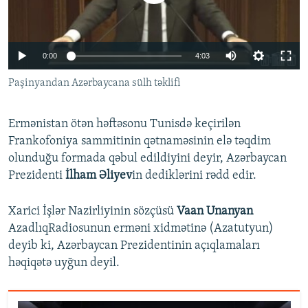
İNFOQRAFIKA
AZƏRBAYCAN ƏDƏBIYYATI KITABXANASI
MISSIYAMIZ
BIZI IZLƏ
KARIKATURA
İSLAM VƏ DEMOKRATIYA
PEŞƏ ETIKASI VƏ JURNALISTIKA STANDARTLARIMIZ
Auto
0:00
4:03
İZ - MƏDƏNIYYƏT PROQRAMI
MATERIALLARIMIZDAN ISTIFADƏ
240p
Paşinyandan Azərbaycana sülh təklifi
AZADLIQRADIOSU MOBIL TELEFONUNUZDA
RFE/RL-in bütün saytları
360p
BIZIMLƏ ƏLAQƏ
Ermənistan ötən həftəsonu Tunisdə keçirilən
480p
Auto
240p
360p
480p
XƏBƏR BÜLLETENLƏRIMIZ
Frankofoniya sammitinin qətnaməsinin elə təqdim
720p
olunduğu formada qəbul edildiyini deyir, Azərbaycan
720p
1080p
1080p
Prezidenti
İlham Əliyev
in dediklərini rədd edir.
Xarici İşlər Nazirliyinin sözçüsü
Vaan Unanyan
AzadlıqRadiosunun erməni xidmətinə (Azatutyun)
deyib ki, Azərbaycan Prezidentinin açıqlamaları
həqiqətə uyğun deyil.