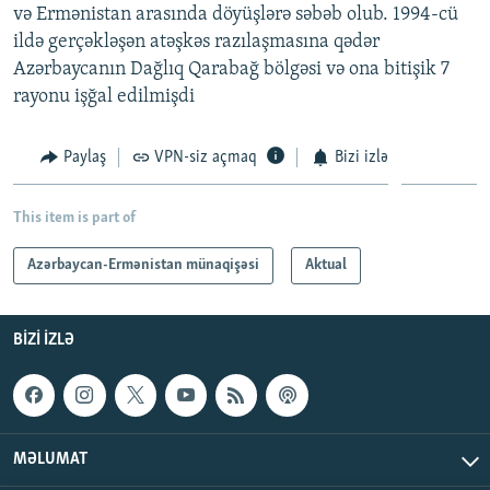
və Ermənistan arasında döyüşlərə səbəb olub. 1994-cü
ildə gerçəkləşən atəşkəs razılaşmasına qədər
Azərbaycanın Dağlıq Qarabağ bölgəsi və ona bitişik 7
rayonu işğal edilmişdi
Paylaş
VPN-siz açmaq
Bizi izlə
This item is part of
Azərbaycan-Ermənistan münaqişəsi
Aktual
BIZI IZLƏ
MƏLUMAT