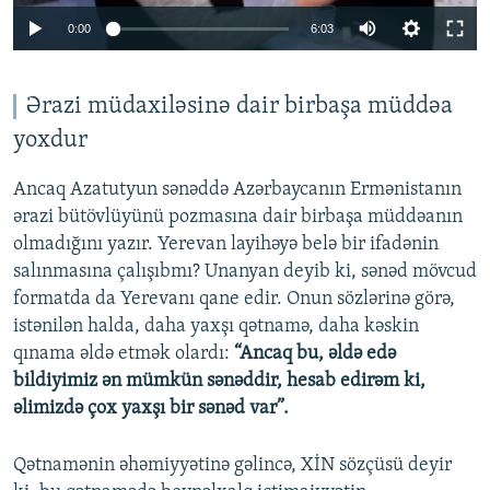
Auto
0:00
6:03
240p
360p
Ərazi müdaxiləsinə dair birbaşa müddəa
yoxdur
Auto
240p
360p
480p
480p
720p
Ancaq Azatutyun sənəddə Azərbaycanın Ermənistanın
720p
1080p
ərazi bütövlüyünü pozmasına dair birbaşa müddəanın
1080p
olmadığını yazır. Yerevan layihəyə belə bir ifadənin
salınmasına çalışıbmı? Unanyan deyib ki, sənəd mövcud
formatda da Yerevanı qane edir. Onun sözlərinə görə,
istənilən halda, daha yaxşı qətnamə, daha kəskin
qınama əldə etmək olardı:
“Ancaq bu, əldə edə
bildiyimiz ən mümkün sənəddir, hesab edirəm ki,
əlimizdə çox yaxşı bir sənəd var”.
Qətnamənin əhəmiyyətinə gəlincə, XİN sözçüsü deyir