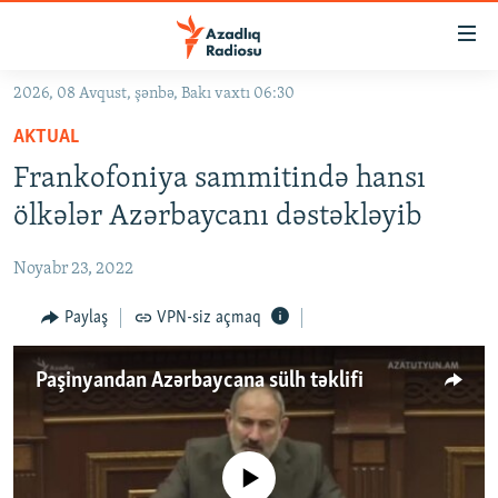
Keçid
linkləri
Əsas
2026, 08 Avqust, şənbə, Bakı vaxtı 06:30
məzmuna
GÜNDƏM
AKTUAL
qayıt
#İZAHLA
Əsas
Frankofoniya sammitində hansı
KORRUPSIOMETR
naviqasiyaya
ölkələr Azərbaycanı dəstəkləyib
qayıt
#ƏSLINDƏ
Axtarışa
Noyabr 23, 2022
FƏRQƏ BAX
keç
QANUNI DOĞRU
Paylaş
VPN-siz açmaq
ARAŞDIRMA
Paşinyandan Azərbaycana sülh təklifi
MULTIMEDIA
RADIO ARXIV
VIDEO
HAQQIMIZDA
No media source currently available
FOTOQALEREYA
OXU ZALI