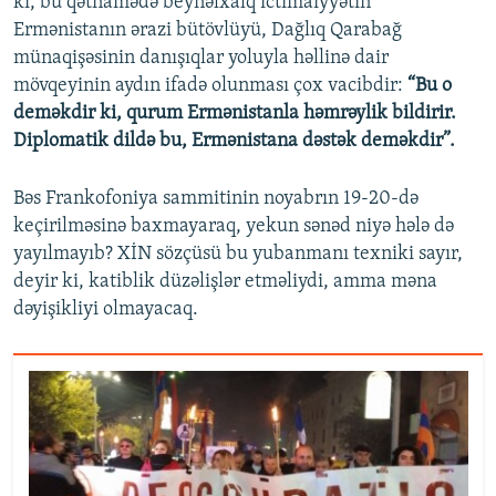
ki, bu qətnamədə beynəlxalq ictimaiyyətin
Ermənistanın ərazi bütövlüyü, Dağlıq Qarabağ
münaqişəsinin danışıqlar yoluyla həllinə dair
mövqeyinin aydın ifadə olunması çox vacibdir:
“Bu o
deməkdir ki, qurum Ermənistanla həmrəylik bildirir.
Diplomatik dildə bu, Ermənistana dəstək deməkdir”.
Bəs Frankofoniya sammitinin noyabrın 19-20-də
keçirilməsinə baxmayaraq, yekun sənəd niyə hələ də
yayılmayıb? XİN sözçüsü bu yubanmanı texniki sayır,
deyir ki, katiblik düzəlişlər etməliydi, amma məna
dəyişikliyi olmayacaq.