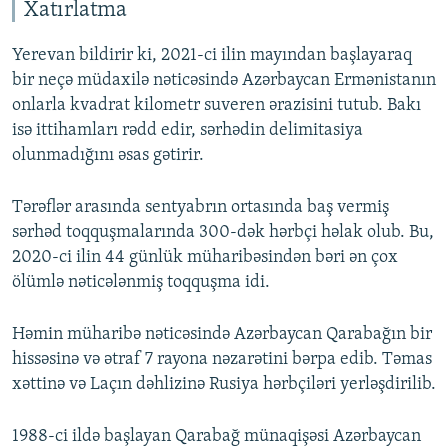
Xatırlatma
Yerevan bildirir ki, 2021-ci ilin mayından başlayaraq
bir neçə müdaxilə nəticəsində Azərbaycan Ermənistanın
onlarla kvadrat kilometr suveren ərazisini tutub. Bakı
isə ittihamları rədd edir, sərhədin delimitasiya
olunmadığını əsas gətirir.
Tərəflər arasında sentyabrın ortasında baş vermiş
sərhəd toqquşmalarında 300-dək hərbçi həlak olub. Bu,
2020-ci ilin 44 günlük müharibəsindən bəri ən çox
ölümlə nəticələnmiş toqquşma idi.
Həmin müharibə nəticəsində Azərbaycan Qarabağın bir
hissəsinə və ətraf 7 rayona nəzarətini bərpa edib. Təmas
xəttinə və Laçın dəhlizinə Rusiya hərbçiləri yerləşdirilib.
1988-ci ildə başlayan Qarabağ münaqişəsi Azərbaycan