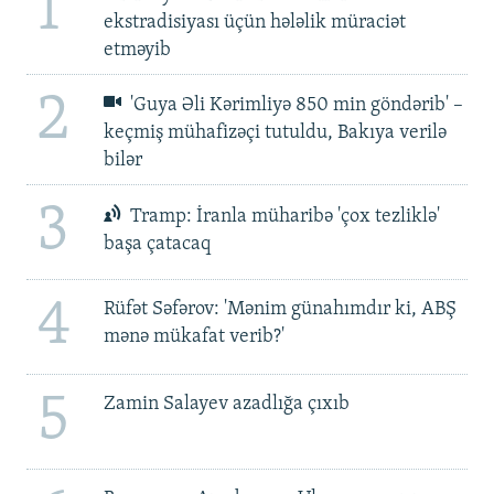
1
ekstradisiyası üçün hələlik müraciət
etməyib
2
'Guya Əli Kərimliyə 850 min göndərib' –
keçmiş mühafizəçi tutuldu, Bakıya verilə
bilər
3
Tramp: İranla müharibə 'çox tezliklə'
başa çatacaq
4
Rüfət Səfərov: 'Mənim günahımdır ki, ABŞ
mənə mükafat verib?'
5
Zamin Salayev azadlığa çıxıb