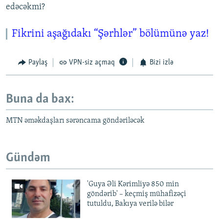
edəcəkmi?
Fikrini aşağıdakı “Şərhlər” bölümünə yaz!
Paylaş
VPN-siz açmaq
Bizi izlə
Buna da bax:
MTN əməkdaşları sərəncama göndəriləcək
Gündəm
'Guya Əli Kərimliyə 850 min
göndərib' – keçmiş mühafizəçi
tutuldu, Bakıya verilə bilər