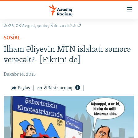
Keçid
linkləri
Əsas
2026, 08 Avqust, şənbə, Bakı vaxtı 22:22
məzmuna
GÜNDƏM
SOSIAL
qayıt
#İZAHLA
Əsas
Ilham Əliyevin MTN islahatı səmərə
KORRUPSIOMETR
naviqasiyaya
verəcək?- [Fikrini de]
qayıt
#ƏSLINDƏ
Axtarışa
Dekabr 14, 2015
FƏRQƏ BAX
keç
QANUNI DOĞRU
Paylaş
VPN-siz açmaq
ARAŞDIRMA
MULTIMEDIA
RADIO ARXIV
VIDEO
HAQQIMIZDA
FOTOQALEREYA
OXU ZALI