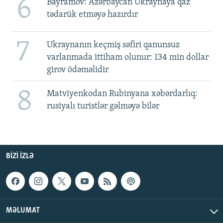
6
Bayramov: Azərbaycan Ukraynaya qaz
tədarük etməyə hazırdır
7
Ukraynanın keçmiş səfiri qanunsuz
varlanmada ittiham olunur: 134 min dollar
girov ödəməlidir
8
Matviyenkodan Rubinyana xəbərdarlıq:
rusiyalı turistlər gəlməyə bilər
BIZI IZLƏ
MƏLUMAT