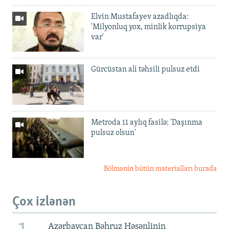
Elvin Mustafayev azadlıqda:
'Milyonluq yox, minlik korrupsiya
var'
Gürcüstan ali təhsili pulsuz etdi
Metroda 11 aylıq fasilə: 'Daşınma
pulsuz olsun'
Bölmənin bütün materialları burada
Çox izlənən
Azərbaycan Bəhruz Həsənlinin