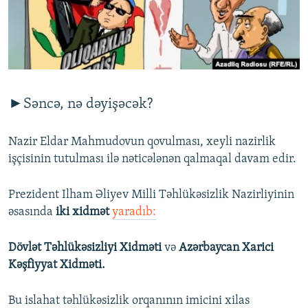
İNFOQRAFIKA
AZƏRBAYCAN ƏDƏBIYYATI KITABXANASI
MISSIYAMIZ
BIZI IZLƏ
KARIKATURA
İSLAM VƏ DEMOKRATIYA
PEŞƏ ETIKASI VƏ JURNALISTIKA STANDARTLARIMIZ
İZ - MƏDƏNIYYƏT PROQRAMI
MATERIALLARIMIZDAN ISTIFADƏ
AZADLIQRADIOSU MOBIL TELEFONUNUZDA
RFE/RL-in bütün saytları
►Səncə, nə dəyişəcək?
BIZIMLƏ ƏLAQƏ
XƏBƏR BÜLLETENLƏRIMIZ
Nazir Eldar Mahmudovun qovulması, xeyli nazirlik
işçisinin tutulması ilə nəticələnən qalmaqal davam edir.
Prezident Ilham Əliyev Milli Təhlükəsizlik Nazirliyinin
əsasında
iki xidmət
yaradıb:
Dövlət Təhlükəsizliyi Xidməti
və
Azərbaycan Xarici
Kəşfiyyat Xidməti.
Bu islahat təhlükəsizlik orqanının imicini xilas