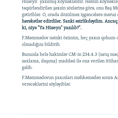
Hüseyn" yazılmış köynəklərdir. Həmin köynəklər
təqsirləndirilən şəxsin sözlərinə görə, onu Baş 
gətiriblər. O, orada dözülməz işgəncələrə məruz 
hərəkətlər edirdilər. Sanki əsirlikdəydim. Ancaq
ki, niyə "Ya Hüseyn" yazılıb?".
F.Məmmədov nəinki özünün, heç yaxın qohum-əqr
olmadığını bildirib.
Bununla belə hakimlər CM-in 234.4.3 (satış məq
saxlama, daşıma) maddəsi ilə ona verilən ittih
gəlib.
F.Məmmədovun yaxınları məhkəmədən sonra Aza
verəcəklərini söyləyiblər.