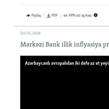
Paylaş
PDF
VPN-siz açmaq
İyul 31, 2026
Mərkəzi Bank illik inflyasiya p