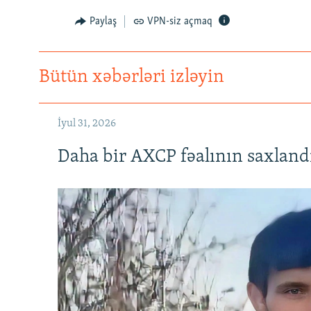
Paylaş
VPN-siz açmaq
Bütün xəbərləri izləyin
İyul 31, 2026
Daha bir AXCP fəalının saxlandığ