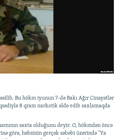
 kəsilib. Bu hökm iyunun 7-də Bakı Ağır Cinayətlər
qsədiylə 8 qram narkotik əldə edib saxlamaqda
ihamının saxta olduğunu deyir. O, hökmdən öncə
yinə görə, həbsinin gerçək səbəbi üzərində "Ya