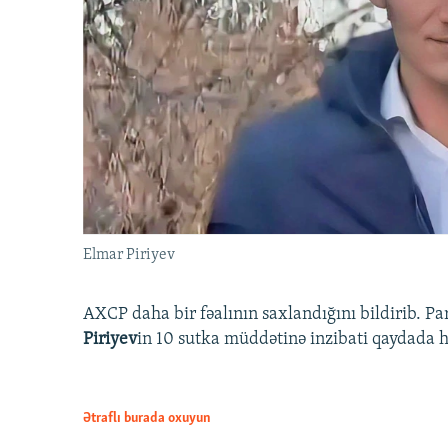
Elmar Piriyev
AXCP daha bir fəalının saxlandığını bildirib. Pa
Piriyev
in 10 sutka müddətinə inzibati qaydada hə
Ətraflı burada oxuyun