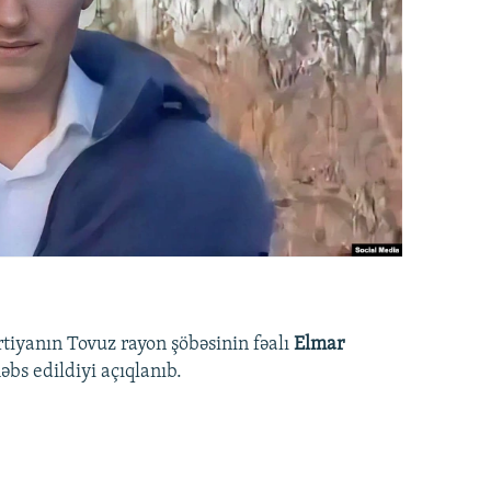
rtiyanın Tovuz rayon şöbəsinin fəalı
Elmar
bs edildiyi açıqlanıb.