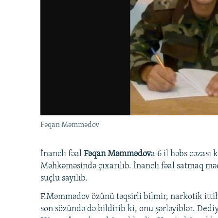
İNFOQRAFIKA
AZƏRBAYCAN ƏDƏBIYYATI KITABXANASI
MISSIYAMIZ
KARIKATURA
İSLAM VƏ DEMOKRATIYA
PEŞƏ ETIKASI VƏ JURNALISTIKA
STANDARTLARIMIZ
İZ - MƏDƏNIYYƏT PROQRAMI
MATERIALLARIMIZDAN ISTIFADƏ
AZADLIQRADIOSU MOBIL TELEFONUNUZDA
BIZIMLƏ ƏLAQƏ
XƏBƏR BÜLLETENLƏRIMIZ
Fəqan Məmmədov
İnanclı fəal
Fəqan Məmmədov
a 6 il həbs cəzası
Məhkəməsində çıxarılıb. İnanclı fəal satmaq mə
suçlu sayılıb.
F.Məmmədov özünü təqsirli bilmir, narkotik itt
son sözündə də bildirib ki, onu şərləyiblər. Dedi