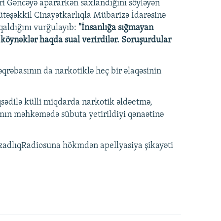
i Gəncəyə apararkən saxlandığını söyləyən
Mütəşəkkil Cinayətkarlıqla Mübarizə İdarəsinə
qaldığını vurğulayıb:
"İnsanlığa sığmayan
 köynəklər haqda sual verirdilər. Soruşurdular
əbasının da narkotiklə heç bir əlaqəsinin
sədilə külli miqdarda narkotik əldəetmə,
amın məhkəmədə sübuta yetirildiyi qənaətinə
dlıqRadiosuna hökmdən apellyasiya şikayəti