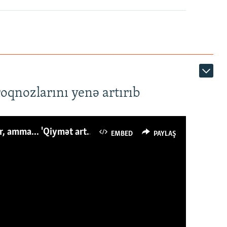
roqnozlarını yenə artırıb
Azərbaycanlı avropalıdan iki dəfə az ət yeyir, amma... 'Qiymət artımı qaçılmazdır'
EMBED
PAYLAŞ