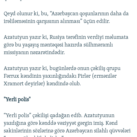
Qeyd olunur ki, bu, “Azərbaycan qoşunlarının daha da
irəliləməsinin qarşısının alınması” üçün edilir.
Azatutyun yazır ki, Rusiya tərəfinin verdiyi məlumata
görə bu yaşayış məntəqəsi hazırda sülhməramlı
missiyanın nəzarətindədir.
Azatutyun yazır ki, bugünlərdə onun çəkiliş qrupu
Fərrux kəndinin yaxınlığındakı Pirlər (ermənilər
Xramort deyirlər) kəndində olub.
"Yerli polis"
“Yerli polis” çəkilişi qadağan edib. Azatutyunun
yazdığına görə kənddə vəziyyət gərgin imiş. Kənd
sakinlərinin sözlərinə görə Azərbaycan silahlı qüvvələri