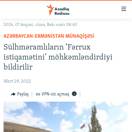
Keçid
linkləri
Əsas
2026, 07 Avqust, cümə, Bakı vaxtı 08:40
məzmuna
GÜNDƏM
AZƏRBAYCAN-ERMƏNISTAN MÜNAQIŞƏSI
qayıt
#İZAHLA
Əsas
Sülhməramlıların ‘Fərrux
KORRUPSIOMETR
naviqasiyaya
istiqamətini’ möhkəmləndirdiyi
qayıt
#ƏSLINDƏ
bildirilir
Axtarışa
FƏRQƏ BAX
keç
Mart 29, 2022
QANUNI DOĞRU
Paylaş
VPN-siz açmaq
ARAŞDIRMA
MULTIMEDIA
RADIO ARXIV
VIDEO
HAQQIMIZDA
FOTOQALEREYA
OXU ZALI