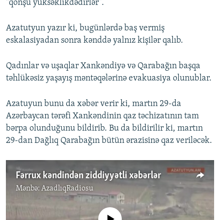
“qonşu yüksəklikdədirlər”.
Azatutyun yazır ki, bugünlərdə baş vermiş
eskalasiyadan sonra kənddə yalnız kişilər qalıb.
Qadınlar və uşaqlar Xankəndiyə və Qarabağın başqa
təhlükəsiz yaşayış məntəqələrinə evakuasiya olunublar.
Azatuyun bunu da xəbər verir ki, martın 29-da
Azərbaycan tərəfi Xankəndinin qaz təchizatının tam
bərpa olunduğunu bildirib. Bu da bildirilir ki, martın
29-dan Dağlıq Qarabağın bütün ərazisinə qaz veriləcək.
Fərrux kəndindən ziddiyyətli xəbərlər
Mənbə:
AzadlıqRadiosu
No media source currently available