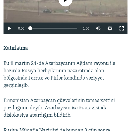
Auto
0:00
1:30
240p
Xatırlatma
360p
Auto
240p
360p
480p
480p
Bu il martın 24-də Azərbaycanın Ağdam rayonu ilə
720p
hazırda Rusiya hərbçilərinin nəzarətində olan
720p
1080p
bölgəsində Fərrux və Pirlər kəndində vəziyyət
1080p
gərginləşib.
Ermənistan Azərbaycan qüvvələrinin təmas xəttini
pozduğunu deyib. Azərbaycan isə öz ərazisində
dislokasiya apardığını bildirib.
Rusiya Müdafiə Nazirliyi də bundan 3 gün sonra,