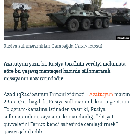
İNFOQRAFIKA
AZƏRBAYCAN ƏDƏBIYYATI KITABXANASI
MISSIYAMIZ
BIZI IZLƏ
KARIKATURA
İSLAM VƏ DEMOKRATIYA
PEŞƏ ETIKASI VƏ JURNALISTIKA STANDARTLARIMIZ
İZ - MƏDƏNIYYƏT PROQRAMI
MATERIALLARIMIZDAN ISTIFADƏ
AZADLIQRADIOSU MOBIL TELEFONUNUZDA
RFE/RL-in bütün saytları
Rusiya sülhməramlıları Qarabağda (Arxiv fotosu)
BIZIMLƏ ƏLAQƏ
XƏBƏR BÜLLETENLƏRIMIZ
Azatutyun yazır ki, Rusiya tərəfinin verdiyi məlumata
görə bu yaşayış məntəqəsi hazırda sülhməramlı
missiyanın nəzarətindədir
AzadlıqRadiosunun Erməni xidməti -
Azatutyun
martın
29-da Qarabağdakı Rusiya sülhməramlı kontingentinin
Telegram-kanalına istinadən yazır ki, Rusiya
sülhməramlı missiyasının komandanlığı “ehtiyat
qüvvələrini Fərrux kəndi sahəsində cəmləşdirmək”
qərarı qəbul edib.