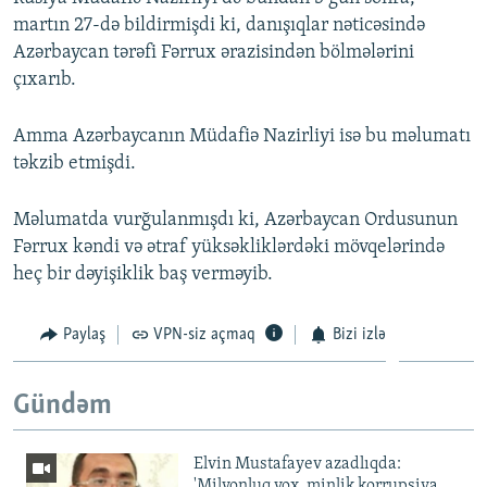
martın 27-də bildirmişdi ki, danışıqlar nəticəsində
Azərbaycan tərəfi Fərrux ərazisindən bölmələrini
çıxarıb.
Amma Azərbaycanın Müdafiə Nazirliyi isə bu məlumatı
təkzib etmişdi.
Məlumatda vurğulanmışdı ki, Azərbaycan Ordusunun
Fərrux kəndi və ətraf yüksəkliklərdəki mövqelərində
heç bir dəyişiklik baş verməyib.
Paylaş
VPN-siz açmaq
Bizi izlə
Gündəm
Elvin Mustafayev azadlıqda:
'Milyonluq yox, minlik korrupsiya