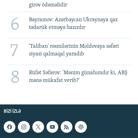
girov ödəməlidir
6
Bayramov: Azərbaycan Ukraynaya qaz
tədarük etməyə hazırdır
7
'Taliban' rəsmilərinin Moldovaya səfəri
siyasi qalmaqal yaradıb
8
Rüfət Səfərov: 'Mənim günahımdır ki, ABŞ
mənə mükafat verib?'
BIZI IZLƏ