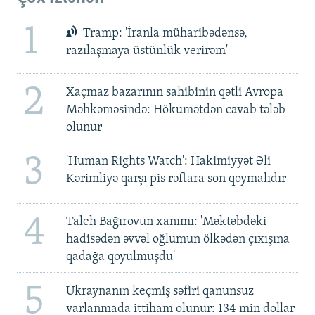
1
Tramp: 'İranla müharibədənsə,
razılaşmaya üstünlük verirəm'
2
Xaçmaz bazarının sahibinin qətli Avropa
Məhkəməsində: Hökumətdən cavab tələb
olunur
3
'Human Rights Watch': Hakimiyyət Əli
Kərimliyə qarşı pis rəftara son qoymalıdır
4
Taleh Bağırovun xanımı: 'Məktəbdəki
hadisədən əvvəl oğlumun ölkədən çıxışına
qadağa qoyulmuşdu'
5
Ukraynanın keçmiş səfiri qanunsuz
varlanmada ittiham olunur: 134 min dollar