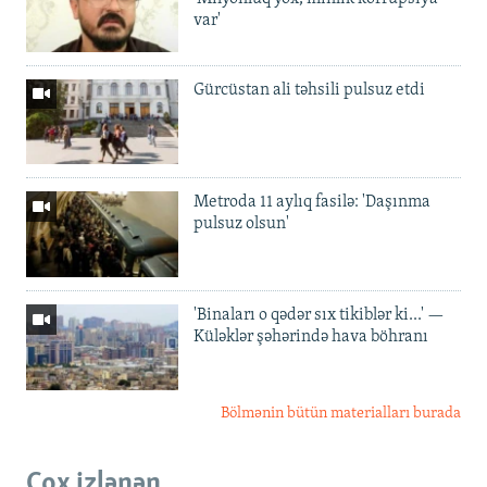
var'
Gürcüstan ali təhsili pulsuz etdi
Metroda 11 aylıq fasilə: 'Daşınma
pulsuz olsun'
'Binaları o qədər sıx tikiblər ki...' —
Küləklər şəhərində hava böhranı
Bölmənin bütün materialları burada
Çox izlənən