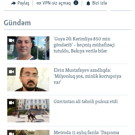
Paylaş
VPN-siz açmaq
Bizi izlə
Gündəm
'Guya Əli Kərimliyə 850 min
göndərib' – keçmiş mühafizəçi
tutuldu, Bakıya verilə bilər
Elvin Mustafayev azadlıqda:
'Milyonluq yox, minlik korrupsiya
var'
Gürcüstan ali təhsili pulsuz etdi
Metroda 11 aylıq fasilə: 'Daşınma