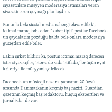
siyasətçilərə müəyyən moderasiya istisnaları verən
siyasətinə son qoymağı planlaşdırır.
Bununla belə siosial media nəhəngi əlavə edib ki,
ictimai maraq kəbs edən “xəbər tipli” postlar Facebook-
un qaydalarını pozduğu halda belə onlara moderasiya
güzəştləri edilə bilər.
Lakin şirkət bildirir ki, postun ictimai maraq dərəcəsi
istər siyasətçilər, istərsə də sadə istifadəçilər üçün eyni
kriteriya ilə müəyyənləşdiriləcək.
Facebook-un müstəqil nəzarət şurasının 20 üzvü
arasında Danımarkanın keçmiş baş naziri, Guardian
qəzetinin keçmiş baş redaktoru, hüquq ekspertləri və
jurnalistlər də var.