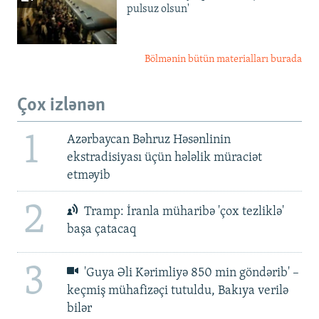
pulsuz olsun'
Bölmənin bütün materialları burada
Çox izlənən
1
Azərbaycan Bəhruz Həsənlinin
ekstradisiyası üçün hələlik müraciət
etməyib
2
Tramp: İranla müharibə 'çox tezliklə'
başa çatacaq
3
'Guya Əli Kərimliyə 850 min göndərib' –
keçmiş mühafizəçi tutuldu, Bakıya verilə
bilər