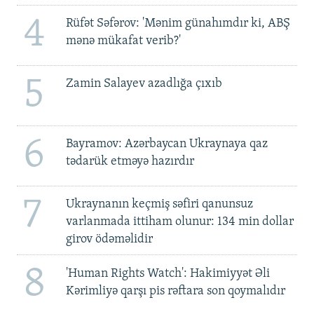
4
Rüfət Səfərov: 'Mənim günahımdır ki, ABŞ
mənə mükafat verib?'
5
Zamin Salayev azadlığa çıxıb
6
Bayramov: Azərbaycan Ukraynaya qaz
tədarük etməyə hazırdır
7
Ukraynanın keçmiş səfiri qanunsuz
varlanmada ittiham olunur: 134 min dollar
girov ödəməlidir
8
'Human Rights Watch': Hakimiyyət Əli
Kərimliyə qarşı pis rəftara son qoymalıdır