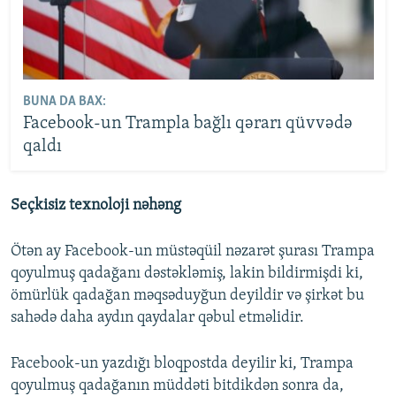
BUNA DA BAX:
Facebook-un Trampla bağlı qərarı qüvvədə
qaldı
Seçkisiz texnoloji nəhəng
Ötən ay Facebook-un müstəqüil nəzarət şurası Trampa
qoyulmuş qadağanı dəstəkləmiş, lakin bildirmişdi ki,
ömürlük qadağan məqsəduyğun deyildir və şirkət bu
sahədə daha aydın qaydalar qəbul etməlidir.
Facebook-un yazdığı bloqpostda deyilir ki, Trampa
qoyulmuş qadağanın müddəti bitdikdən sonra da,