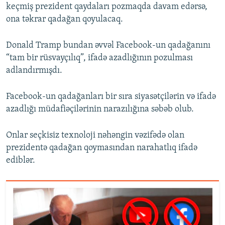
keçmiş prezident qaydaları pozmaqda davam edərsə,
ona təkrar qadağan qoyulacaq.
Donald Tramp bundan əvvəl Facebook-un qadağanını
“tam bir rüsvayçılıq”, ifadə azadlığının pozulması
adlandırmışdı.
Facebook-un qadağanları bir sıra siyasətçilərin və ifadə
azadlığı müdafiəçilərinin narazılığına səbəb olub.
Onlar seçkisiz texnoloji nəhəngin vəzifədə olan
prezidentə qadağan qoymasından narahatlıq ifadə
ediblər.