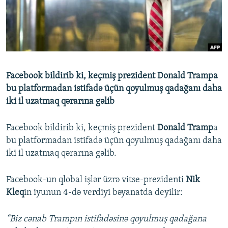
İNFOQRAFIKA
AZƏRBAYCAN ƏDƏBIYYATI KITABXANASI
MISSIYAMIZ
BIZI IZLƏ
KARIKATURA
İSLAM VƏ DEMOKRATIYA
PEŞƏ ETIKASI VƏ JURNALISTIKA STANDARTLARIMIZ
İZ - MƏDƏNIYYƏT PROQRAMI
MATERIALLARIMIZDAN ISTIFADƏ
AZADLIQRADIOSU MOBIL TELEFONUNUZDA
RFE/RL-in bütün saytları
Facebook bildirib ki, keçmiş prezident Donald Trampa
BIZIMLƏ ƏLAQƏ
bu platformadan istifadə üçün qoyulmuş qadağanı daha
iki il uzatmaq qərarına gəlib
XƏBƏR BÜLLETENLƏRIMIZ
Facebook bildirib ki, keçmiş prezident
Donald Tramp
a
bu platformadan istifadə üçün qoyulmuş qadağanı daha
iki il uzatmaq qərarına gəlib.
Facebook-un qlobal işlər üzrə vitse-prezidenti
Nik
Kleq
in iyunun 4-də verdiyi bəyanatda deyilir:
“Biz cənab Trampın istifadəsinə qoyulmuş qadağana