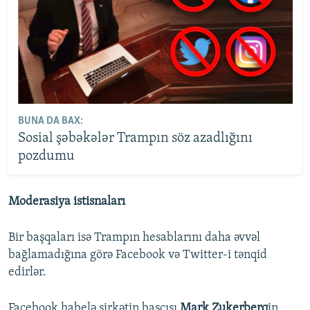
BUNA DA BAX:
Sosial şəbəkələr Trampın söz azadlığını
pozdumu
Moderasiya istisnaları
Bir başqaları isə Trampın hesablarını daha əvvəl
bağlamadığına görə Facebook və Twitter-i tənqid
edirlər.
Facebook habelə şirkətin başçısı
Mark Zukerberq
in