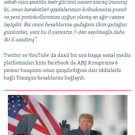
səbəb olan şəraitin təsir gücünü nəzərə alaraq inanırıq
ki, onun hərəkətləri qaydalarımızı kobudcasına pozub
və yeni protokollarımıza uyğun olaraq ən ağır cəzaya
layiqdir. Biz onun hesablarına qadağanı ilkin qadağan
günündən, yəni bu il yanvarın 7-dən sayılmaqla daha
iki il uzadırıq”.
Twitter və YouTube da daxil bir sıra başqa sosial media
platformaları kimi Facebook da ABŞ Konqresinə 6
yanvar basqınını onun qızışdırdığına dair iddialarla
bağlı Trampın hesablarını bağlayıb.