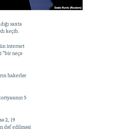
adığı saxta
dı keçib.
ün internet
i “bir neçə
rın hakerlər
toriyasının 5
sə 2, 19
n dəf edilməsi