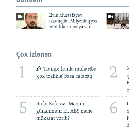
Gündəm
Elvin Mustafayev
azadlıqda: 'Milyonluq yox,
minlik korrupsiya var'
Çox izlənən
1
2
X
Tramp: İranla müharibə
'çox tezliklə' başa çatacaq
5
6
Rüfət Səfərov: 'Mənim
U
günahımdır ki, ABŞ mənə
mükafat verib?'
i
d