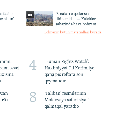
q fasilə:
'Binaları o qədər sıx
z olsun'
tikiblər ki...' — Küləklər
şəhərində hava böhranı
Bölmənin bütün materialları burada
4
anımı:
'Human Rights Watch':
ədən əvvəl
Hakimiyyət Əli Kərimliyə
ıxışına
qarşı pis rəftara son
u'
qoymalıdır
8
ycan
'Taliban' rəsmilərinin
darük
Moldovaya səfəri siyasi
qalmaqal yaradıb