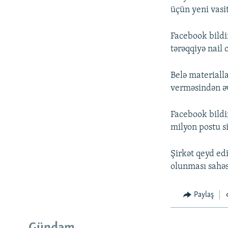
üçün yeni vasit
Facebook bildir
tərəqqiyə nail 
Belə materialla
verməsindən əvv
Facebook bildir
milyon postu si
Şirkət qeyd edi
olunması sahəs
Paylaş