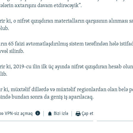
ələrin axtarışını davam etdirəcəyik”.
ir ki, o nifrət qızışdıran materialların qarşısının alınması 
olub.
rın 65 faizi avtomatlaşdırılmış sistem tərəfindən hələ istifa
əl silinib.
ir ki, 2019-cu ilin ilk üç ayında nifrət qızışdıran hesab olu
lib.
r ki, müxtəlif dillərdə və müxtəlif regionlardan olan belə p
ində bundan sonra da geniş iş aparılacaq.
VPN-siz açmaq
Bizi izlə
Çap et