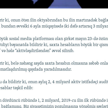
rir ki, onun ötən ilin oktyabrından bu ilin martınadək bağl
ı bundan əvvəlki 6 ayla müqayisədə iki dəfə artaraq 3 milyar
yük sosial media platforması olan şirkət mayın 23-də özün
tdiyi bəyanatda bildirir ki, saxta hesabların böyük bir qism
 və hələ “aktivləşdiriləndən” əvvəl silinib.
rir ki, belə nəhəng sayda saxta hesabın olmasına səbəb onla
omatlaşdırılmış qaydada yaradılmasıdır.
da bildirir ki, onun aylıq 2, 4 milyard aktiv istifadəçi audi
esablar təşkil edib:
in dördüncü rübündə 1, 2 milyard, 2019-cu ilin ilk rübündə i
 bağlamışıq. Biz siyasətimizin pozulmasına yönəlmiş səyləri