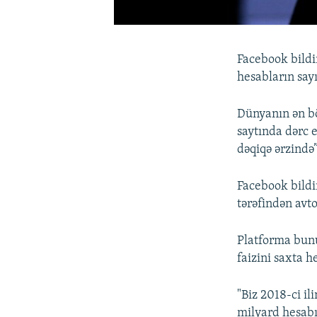
Facebook bildi
hesabların say
Dünyanın ən bö
saytında dərc e
dəqiqə ərzində”
Facebook bildi
tərəfindən avt
Platforma bunu 
faizini saxta h
"Biz 2018-ci il
milyard hesabı