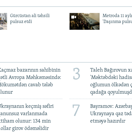
Gürcüstan ali təhsili
Metroda 11 aylı
pulsuz etdi
'Daşınma pulsu
3
açmaz bazarının sahibinin
Taleh Bağırovun x
qətli Avropa Məhkəməsində:
'Məktəbdəki hadis
Hökumətdən cavab tələb
oğlumun ölkədən ç
olunur
qadağa qoyulmuşd
7
kraynanın keçmiş səfiri
Bayramov: Azərba
qanunsuz varlanmada
Ukraynaya qaz tə
ttiham olunur: 134 min
etməyə hazırdır
ollar girov ödəməlidir