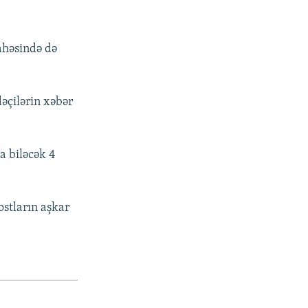
sahəsində də
dəçilərin xəbər
na biləcək 4
ostların aşkar