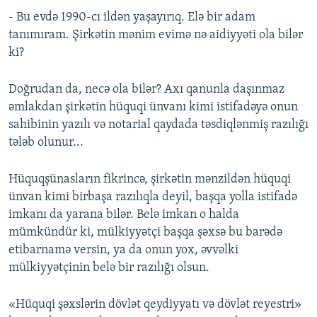
- Bu evdə 1990-cı ildən yaşayırıq. Elə bir adam
tanımıram. Şirkətin mənim evimə nə aidiyyəti ola bilər
ki?
Doğrudan da, necə ola bilər? Axı qanunla daşınmaz
əmlakdan şirkətin hüquqi ünvanı kimi istifadəyə onun
sahibinin yazılı və notarial qaydada təsdiqlənmiş razılığı
tələb olunur...
Hüquqşünasların fikrincə, şirkətin mənzildən hüquqi
ünvan kimi birbaşa razılıqla deyil, başqa yolla istifadə
imkanı da yarana bilər. Belə imkan o halda
mümkündür ki, mülkiyyətçi başqa şəxsə bu barədə
etibarnamə versin, ya da onun yox, əvvəlki
mülkiyyətçinin belə bir razılığı olsun.
«Hüquqi şəxslərin dövlət qeydiyyatı və dövlət reyestri»