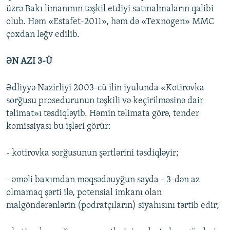
üzrə Bakı limanının təşkil etdiyi satınalmaların qalibi
olub. Həm «Estafet-2011», həm də «Texnogen» MMC
çoxdan ləğv edilib.
ƏN AZI 3-Ü
Ədliyyə Nazirliyi 2003-cü ilin iyulunda «Kotirovka
sorğusu prosedurunun təşkili və keçirilməsinə dair
təlimat»ı təsdiqləyib. Həmin təlimata görə, tender
komissiyası bu işləri görür:
- kotirovka sorğusunun şərtlərini təsdiqləyir;
- əməli baxımdan məqsədəuyğun sayda - 3-dən az
olmamaq şərti ilə, potensial imkanı olan
malgöndərənlərin (podratçıların) siyahısını tərtib edir;