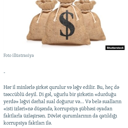
İNFOQRAFIKA
AZƏRBAYCAN ƏDƏBIYYATI KITABXANASI
MISSIYAMIZ
BIZI IZLƏ
KARIKATURA
İSLAM VƏ DEMOKRATIYA
PEŞƏ ETIKASI VƏ JURNALISTIKA STANDARTLARIMIZ
İZ - MƏDƏNIYYƏT PROQRAMI
MATERIALLARIMIZDAN ISTIFADƏ
AZADLIQRADIOSU MOBIL TELEFONUNUZDA
RFE/RL-in bütün saytları
BIZIMLƏ ƏLAQƏ
Foto illüstrasiya
XƏBƏR BÜLLETENLƏRIMIZ
-
Hər il minlərlə şirkət qurulur və ləğv edilir. Bu, heç də
təəccüblü deyil. Di gəl, uğurlu bir şirkətin «durduğu
yerdə» ləğvi dərhal sual doğurur və... Və belə sualların
«isti izləri»nə düşəndə, korrupsiya şübhəsi oyadan
faktlarla üzləşirsən. Dövlət qurumlarının da qatıldığı
korrupsiya faktları ilə.