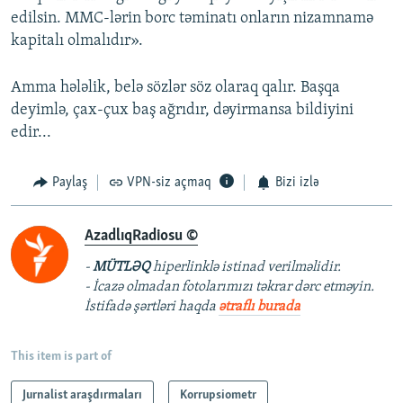
edilsin. MMC-lərin borc təminatı onların nizamnamə
kapitalı olmalıdır».
Amma hələlik, belə sözlər söz olaraq qalır. Başqa
deyimlə, çax-çux baş ağrıdır, dəyirmansa bildiyini
edir...
Paylaş
VPN-siz açmaq
Bizi izlə
AzadlıqRadiosu ©
-
MÜTLƏQ
hiperlinklə istinad verilməlidir.
- İcazə olmadan fotolarımızı təkrar dərc etməyin.
İstifadə şərtləri haqda
ətraflı burada
This item is part of
Jurnalist araşdırmaları
Korrupsiometr