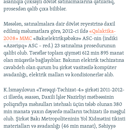
asanlıqla çoxsaylı dövlət satınalmalarına qatılaraq,
prosesdən qalib çıxa biliblər.
Məsələn, satınalmalara dair dövlət reyestrinə daxil
edilmiş məlumatlara görə, 2012-ci ildə
«Qalaktika-
2008» MMC
«Bakıelektrikşəbəkə» ASC-nin (indiki
«Azərişıq» ASC – red.) 23 satınalma prosedurunun
qalibi olub. Tərəflər toplam qiyməti 612 min 895 manat
olan müqavilə bağlayıblar. Bakının elektrik təchizatına
cavabdeh olan qurum bu şirkət vasitəsilə kompüter
avadanlığı, elektrik malları və kondisionerlər alıb.
K.İsmayılovun «Tərəqqi-Təchizat-4» şirkəti 2011-2012-
ci illərdə, əsasən, Daxili İşlər Nazirliyi mətbəəsinin
poliqrafiya məhsulları istehsalı üçün tələb olunan 380
min manata yaxın dəyərdə malların təchizatı ilə məşğul
olub. Şirkət Bakı Metropoliteninin Yol Xidmətini tikinti
materialları və avadanlığı (46 min manat), Səhiyyə