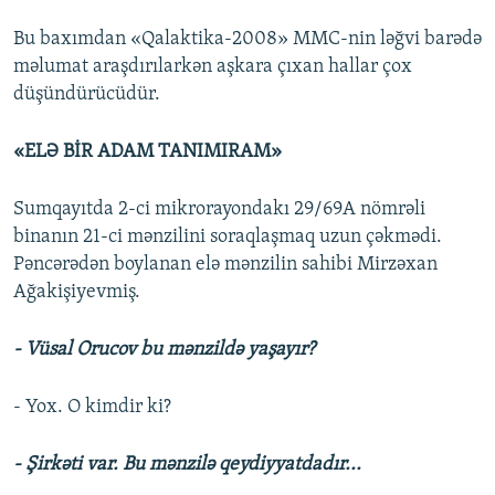
Bu baxımdan «Qalaktika-2008» MMC-nin ləğvi barədə
məlumat araşdırılarkən aşkara çıxan hallar çox
düşündürücüdür.
«ELƏ BİR ADAM TANIMIRAM»
Sumqayıtda 2-ci mikrorayondakı 29/69A nömrəli
binanın 21-ci mənzilini soraqlaşmaq uzun çəkmədi.
Pəncərədən boylanan elə mənzilin sahibi Mirzəxan
Ağakişiyevmiş.
- Vüsal Orucov bu mənzildə yaşayır?
- Yox. O kimdir ki?
- Şirkəti var. Bu mənzilə qeydiyyatdadır...