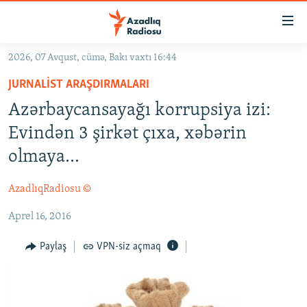
Keçid
linkləri
Əsas
2026, 07 Avqust, cümə, Bakı vaxtı 16:44
məzmuna
GÜNDƏM
JURNALIST ARAŞDIRMALARI
qayıt
#İZAHLA
Əsas
Azərbaycansayağı korrupsiya izi:
KORRUPSIOMETR
naviqasiyaya
Evindən 3 şirkət çıxa, xəbərin
qayıt
#ƏSLINDƏ
olmaya...
Axtarışa
FƏRQƏ BAX
keç
AzadlıqRadiosu ©
QANUNI DOĞRU
Aprel 16, 2016
ARAŞDIRMA
MULTIMEDIA
Paylaş
VPN-siz açmaq
RADIO ARXIV
VIDEO
HAQQIMIZDA
FOTOQALEREYA
OXU ZALI