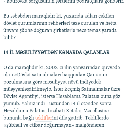
- kotirovka sorğusunun şərtlərini podratçılara göndərir.
Bu səbəbdən maraqlıdır ki, yuxarıda adları çəkilən
dövlət qurumlarının rəhbərləri təzə qurulan və hətta
ünvanı şübhə doğuran şirkətlərlə necə təmas yarada
bilib?
14 İL MƏSULİYYƏTDƏN KƏNARDA QALANLAR
O da maraqlıdır ki, 2002-ci ilin yanvarından qüvvədə
olan «Dövlət satınalmaları haqqında» Qanunun
pozulmasına görə məsuliyyət növü indiyədək
müəyyənləşdirilməyib. İstər keçmiş Satınalmalar üzrə
Dövlət Agentliyi, istərsə Hesablama Palatası buna göz
yumub. Yalnız indi - üstündən 14 il ötəndən sonra
Hesablama Palatası İnzibati Xətalar Məcəlləsinə
bununla bağlı
təkliflər
ini dilə gətirib. Təkliflərdə
«şübhəli və etibar doğurmayan» malgöndərən