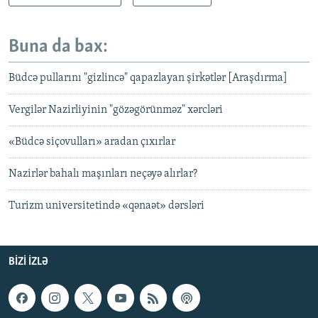
Buna da bax:
Büdcə pullarını "gizlincə" qapazlayan şirkətlər [Araşdırma]
Vergilər Nazirliyinin "gözəgörünməz" xərcləri
«Büdcə siçovulları» aradan çıxırlar
Nazirlər bahalı maşınları neçəyə alırlar?
Turizm universitetində «qənaət» dərsləri
BIZI IZLƏ