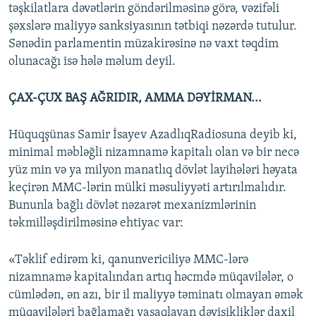
təşkilatlara dəvətlərin göndərilməsinə görə, vəzifəli
şəxslərə maliyyə sanksiyasının tətbiqi nəzərdə tutulur.
Sənədin parlamentin müzakirəsinə nə vaxt təqdim
olunacağı isə hələ məlum deyil.
ÇAX-ÇUX BAŞ AĞRIDIR, AMMA DƏYİRMAN...
Hüquqşünas Samir İsayev AzadlıqRadiosuna deyib ki,
minimal məbləğli nizamnamə kapitalı olan və bir necə
yüz min və ya milyon manatlıq dövlət layihələri həyata
keçirən MMC-lərin mülki məsuliyyəti artırılmalıdır.
Bununla bağlı dövlət nəzarət mexanizmlərinin
təkmilləşdirilməsinə ehtiyac var:
«Təklif edirəm ki, qanunvericiliyə MMC-lərə
nizamnamə kapitalından artıq həcmdə müqavilələr, o
cümlədən, ən azı, bir il maliyyə təminatı olmayan əmək
müqavilələri bağlamağı yasaqlayan dəyişikliklər daxil