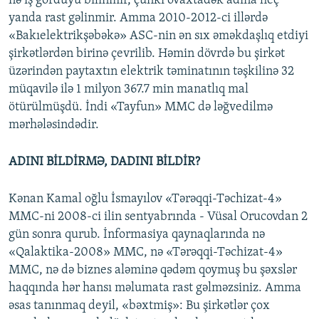
nə iş gördüyü bilinmir, çünki ovaxtadək adına heç
yanda rast gəlinmir. Amma 2010-2012-ci illərdə
«Bakıelektrikşəbəkə» ASC-nin ən sıx əməkdaşlıq etdiyi
şirkətlərdən birinə çevrilib. Həmin dövrdə bu şirkət
üzərindən paytaxtın elektrik təminatının təşkilinə 32
müqavilə ilə 1 milyon 367.7 min manatlıq mal
ötürülmüşdü. İndi «Tayfun» MMC də ləğvedilmə
mərhələsindədir.
ADINI BİLDİRMƏ, DADINI BİLDİR?
Kənan Kamal oğlu İsmayılov «Tərəqqi-Təchizat-4»
MMC-ni 2008-ci ilin sentyabrında - Vüsal Orucovdan 2
gün sonra qurub. İnformasiya qaynaqlarında nə
«Qalaktika-2008» MMC, nə «Tərəqqi-Təchizat-4»
MMC, nə də biznes aləminə qədəm qoymuş bu şəxslər
haqqında hər hansı məlumata rast gəlməzsiniz. Amma
əsas tanınmaq deyil, «bəxtmiş»: Bu şirkətlər çox