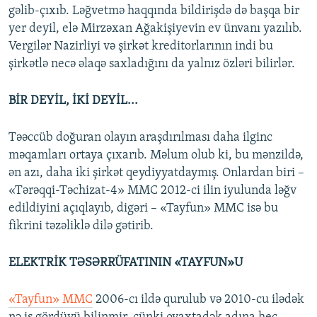
gəlib-çıxıb. Ləğvetmə haqqında bildirişdə də başqa bir
yer deyil, elə Mirzəxan Ağakişiyevin ev ünvanı yazılıb.
Vergilər Nazirliyi və şirkət kreditorlarının indi bu
şirkətlə necə əlaqə saxladığını da yalnız özləri bilirlər.
BİR DEYİL, İKİ DEYİL...
Təəccüb doğuran olayın araşdırılması daha ilginc
məqamları ortaya çıxarıb. Məlum olub ki, bu mənzildə,
ən azı, daha iki şirkət qeydiyyatdaymış. Onlardan biri –
«Tərəqqi-Təchizat-4» MMC 2012-ci ilin iyulunda ləğv
edildiyini açıqlayıb, digəri – «Tayfun» MMC isə bu
fikrini təzəliklə dilə gətirib.
ELEKTRİK TƏSƏRRÜFATININ «TAYFUN»U
«Tayfun» MMC
2006-cı ildə qurulub və 2010-cu ilədək