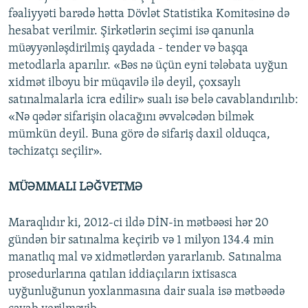
fəaliyyəti barədə hətta Dövlət Statistika Komitəsinə də
hesabat verilmir. Şirkətlərin seçimi isə qanunla
müəyyənləşdirilmiş qaydada - tender və başqa
metodlarla aparılır. «Bəs nə üçün eyni tələbata uyğun
xidmət ilboyu bir müqavilə ilə deyil, çoxsaylı
satınalmalarla icra edilir» sualı isə belə cavablandırılıb:
«Nə qədər sifarişin olacağını əvvəlcədən bilmək
mümkün deyil. Buna görə də sifariş daxil olduqca,
təchizatçı seçilir».
MÜƏMMALI LƏĞVETMƏ
Maraqlıdır ki, 2012-ci ildə DİN-in mətbəəsi hər 20
gündən bir satınalma keçirib və 1 milyon 134.4 min
manatlıq mal və xidmətlərdən yararlanıb. Satınalma
prosedurlarına qatılan iddiaçıların ixtisasca
uyğunluğunun yoxlanmasına dair suala isə mətbəədə