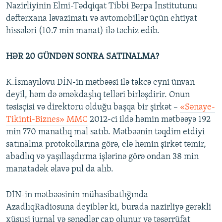
Nazirliyinin Elmi-Tədqiqat Tibbi Bərpa İnstitutunu
dəftərxana ləvazimatı və avtomobillər üçün ehtiyat
hissələri (10.7 min manat) ilə təchiz edib.
HƏR 20 GÜNDƏN SONRA SATINALMA?
K.İsmayılovu DİN-in mətbəəsi ilə təkcə eyni ünvan
deyil, həm də əməkdaşlıq telləri birləşdirir. Onun
təsisçisi və direktoru olduğu başqa bir şirkət –
«Sənaye-
Tikinti-Biznes» MMC
2012-ci ildə həmin mətbəəyə 192
min 770 manatlıq mal satıb. Mətbəənin təqdim etdiyi
satınalma protokollarına görə, elə həmin şirkət təmir,
abadlıq və yaşıllaşdırma işlərinə görə ondan 38 min
manatadək əlavə pul da alıb.
DİN-in mətbəəsinin mühasibatlığında
AzadlıqRadiosuna deyiblər ki, burada nazirliyə gərəkli
xüsusi jurnal və sənədlər çap olunur və təsərrüfat