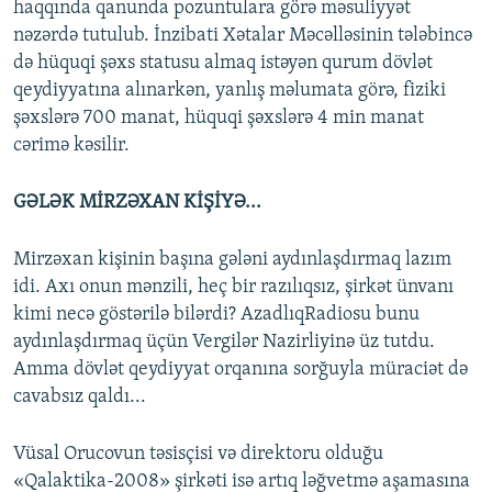
haqqında qanunda pozuntulara görə məsuliyyət
nəzərdə tutulub. İnzibati Xətalar Məcəlləsinin tələbincə
də hüquqi şəxs statusu almaq istəyən qurum dövlət
qeydiyyatına alınarkən, yanlış məlumata görə, fiziki
şəxslərə 700 manat, hüquqi şəxslərə 4 min manat
cərimə kəsilir.
GƏLƏK MİRZƏXAN KİŞİYƏ...
Mirzəxan kişinin başına gələni aydınlaşdırmaq lazım
idi. Axı onun mənzili, heç bir razılıqsız, şirkət ünvanı
kimi necə göstərilə bilərdi? AzadlıqRadiosu bunu
aydınlaşdırmaq üçün Vergilər Nazirliyinə üz tutdu.
Amma dövlət qeydiyyat orqanına sorğuyla müraciət də
cavabsız qaldı...
Vüsal Orucovun təsisçisi və direktoru olduğu
«Qalaktika-2008» şirkəti isə artıq ləğvetmə aşamasına