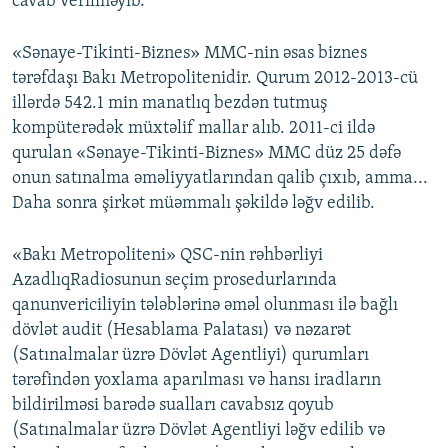
cavab verilməyib.
«Sənaye-Tikinti-Biznes» MMC-nin əsas biznes
tərəfdaşı Bakı Metropolitenidir. Qurum 2012-2013-cü
illərdə 542.1 min manatlıq bezdən tutmuş
kompüterədək müxtəlif mallar alıb. 2011-ci ildə
qurulan «Sənaye-Tikinti-Biznes» MMC düz 25 dəfə
onun satınalma əməliyyatlarından qalib çıxıb, amma...
Daha sonra şirkət müəmmalı şəkildə ləğv edilib.
«Bakı Metropoliteni» QSC-nin rəhbərliyi
AzadlıqRadiosunun seçim prosedurlarında
qanunvericiliyin tələblərinə əməl olunması ilə bağlı
dövlət audit (Hesablama Palatası) və nəzarət
(Satınalmalar üzrə Dövlət Agentliyi) qurumları
tərəfindən yoxlama aparılması və hansı iradların
bildirilməsi barədə sualları cavabsız qoyub
(Satınalmalar üzrə Dövlət Agentliyi ləğv edilib və