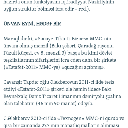
hazırda onun funksiyasını İqtisadiyyat Nazirliyinin
uyğun struktur bölməsi icra edir – red.).
ÜNVAN EYNİ, HƏDƏF BİR
Maraqlıdır ki, «Sənaye-Tikinti-Biznes» MMC-nin
ünvanı olmuş mənzil (Bakı şəhəri, Qaradağ rayonu,
Füzuli küçəsi, ev 8, mənzil 3) başqa bu kimi dövlət
təşkilatlarının sifarişlərini icra edən daha bir şirkətə
(«Estafet-2011» MMC-yə) «qucağını açıbmış».
Cavanşir Tapdıq oğlu Ələkbərovun 2011-ci ildə təsis
etdiyi «Estafet-2011» şirkəti elə həmin ildəcə Bakı
Beynəlxalq Dəniz Ticarət Limanının dəmiryolu şpalına
olan tələbatını (46 min 90 manat) ödəyib.
C.Ələkbərov 2012-ci ildə «Texnogen» MMC-ni qurub və
qısa bir zamanda 27.7 min manatlıq malların alınması