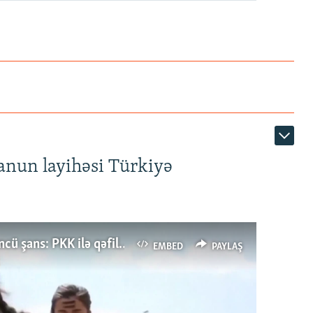
anun layihəsi Türkiyə
Türkiyənin dönüş nöqtəsi, ya Ərdoğana üçüncü şans: PKK ilə qəfil barışıq nə deməkdir?
EMBED
PAYLAŞ