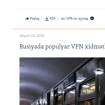
Auto
240p
720p
Paylaş
PDF
VPN-siz açmaq
Avqust 05, 2026
Rusiyada populyar VPN xidmətl