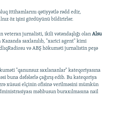
uq ittihamlarını qətiyyətlə rədd edir,
nız öz işini gördüyünü bildirirlər.
veteran jurnalisti, ikili vətəndaşlığı olan
Alsu
 Kazanda saxlanılıb, "xarici agent" kimi
lıqRadiosu və ABŞ hökuməti jurnalistin peşə
kuməti "qanunsuz saxlananlar" kateqoriyasına
əsi buna dəfələrlə çağırış edib. Bu kateqoriya
zrə xüsusi elçinin ofisinə verilməsini mümkün
Ş administrasiyası məhbusun buraxılmasına nail