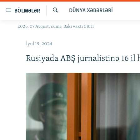
Keçid
DÜNYA XƏBƏRLƏRI
BÖLMƏLƏR
linkləri
Axtar
Əsas
2026, 07 Avqust, cümə, Bakı vaxtı 08:11
GÜNDƏM
məzmuna
#İZAHLA
qayıt
İyul 19, 2024
Əsas
KORRUPSIOMETR
naviqasiyaya
Rusiyada ABŞ jurnalistinə 16 il 
#ƏSLINDƏ
qayıt
Axtarışa
FƏRQƏ BAX
keç
QANUNI DOĞRU
ARAŞDIRMA
MULTIMEDIA
RADIO ARXIV
VIDEO
HAQQIMIZDA
FOTOQALEREYA
OXU ZALI