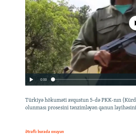
No media source 
0:00
Türkiyə hökuməti avqustun 5-də PKK-nın (Kürdüs
olunması prosesini tənzimləyən qanun layihəsin
Ətraflı burada oxuyun