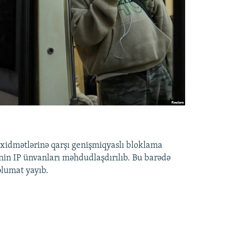
idmətlərinə qarşı genişmiqyaslı bloklama
nin IP ünvanları məhdudlaşdırılıb. Bu barədə
əlumat yayıb.