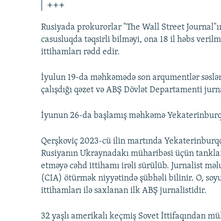
+++
Rusiyada prokurorlar "The Wall Street Journal"ın
casusluqda təqsirli bilməyi, ona 18 il həbs veril
ittihamları rədd edir.
İyulun 19-da məhkəmədə son arqumentlər səslənd
çalışdığı qəzet və ABŞ Dövlət Departamenti jurn
İyunun 26-da başlamış məhkəmə Yekaterinburq ş
Qerşkoviç 2023-cü ilin martında Yekaterinburqd
Rusiyanın Ukraynadakı müharibəsi üçün tanklar
etməyə cəhd ittihamı irəli sürülüb. Jurnalist m
(CIA) ötürmək niyyətində şübhəli bilinir. O, s
ittihamları ilə saxlanan ilk ABŞ jurnalistidir.
32 yaşlı amerikalı keçmiş Sovet İttifaqından müh