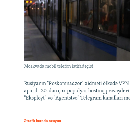
Moskvada mobil telefon istifadəçisi
Rusiyanın "Roskomnadzor" xidməti ölkədə VPN x
aparıb. 20-dən çox populyar hostinq provayderi
"Eksployt" və "Agentstvo" Telegram kanalları m
Ətraflı burada oxuyun