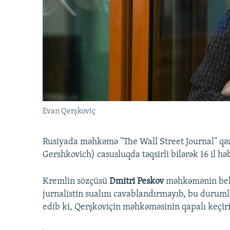
İNFOQRAFIKA
AZƏRBAYCAN ƏDƏBIYYATI KITABXANASI
MISSIYAMIZ
KARIKATURA
İSLAM VƏ DEMOKRATIYA
PEŞƏ ETIKASI VƏ JURNALISTIKA
STANDARTLARIMIZ
İZ - MƏDƏNIYYƏT PROQRAMI
MATERIALLARIMIZDAN ISTIFADƏ
AZADLIQRADIOSU MOBIL TELEFONUNUZDA
BIZIMLƏ ƏLAQƏ
XƏBƏR BÜLLETENLƏRIMIZ
Evan Qerşkoviç
Rusiyada məhkəmə "The Wall Street Journal" qə
Gershkovich) casusluqda təqsirli bilərək 16 il 
Kremlin sözçüsü
Dmitri Peskov
məhkəmənin belə 
jurnalistin sualını cavablandırmayıb, bu durumla
edib ki, Qerşkoviçin məhkəməsinin qapalı keçirilm