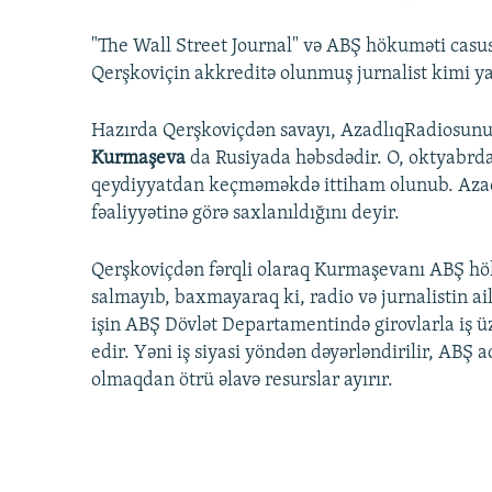
"The Wall Street Journal" və ABŞ hökuməti casusl
Qerşkoviçin akkreditə olunmuş jurnalist kimi yal
Hazırda Qerşkoviçdən savayı, AzadlıqRadiosunun 
Kurmaşeva
da Rusiyada həbsdədir. O, oktyabrda
qeydiyyatdan keçməməkdə ittiham olunub. Azad
fəaliyyətinə görə saxlanıldığını deyir.
Qerşkoviçdən fərqli olaraq Kurmaşevanı ABŞ hö
salmayıb, baxmayaraq ki, radio və jurnalistin ail
işin ABŞ Dövlət Departamentində girovlarla iş ü
edir. Yəni iş siyasi yöndən dəyərləndirilir, AB
olmaqdan ötrü əlavə resurslar ayırır.