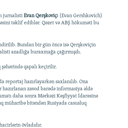
 jurnalisti
Evan Qerşkoviç
i (Evan Gershkovich)
məsini təklif ediblər. Qəzet və ABŞ hökuməti bu
irilib. Bundan bir gün öncə isə Qerşkoviçin
alisti azadlığa buraxmağa çağırmışdı.
əhərində qapalı keçirilir.
a reportaj hazırlayarkən saxlanılıb. Ona
 hazırlanan zavod barədə informasiya əldə
əlumatı daha sonra Mərkəzi Kəşfiyyat İdarəsinə
oyuq müharibə bitəndən Rusiyada casusluq
acirlərin övladıdır.