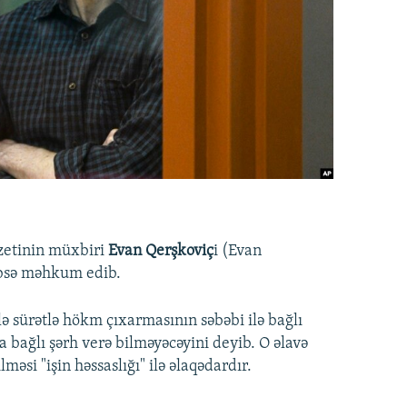
zetinin müxbiri
Evan Qerşkoviç
i (Evan
həbsə məhkum edib.
sürətlə hökm çıxarmasının səbəbi ilə bağlı
 bağlı şərh verə bilməyəcəyini deyib. O əlavə
əsi "işin həssaslığı" ilə əlaqədardır.