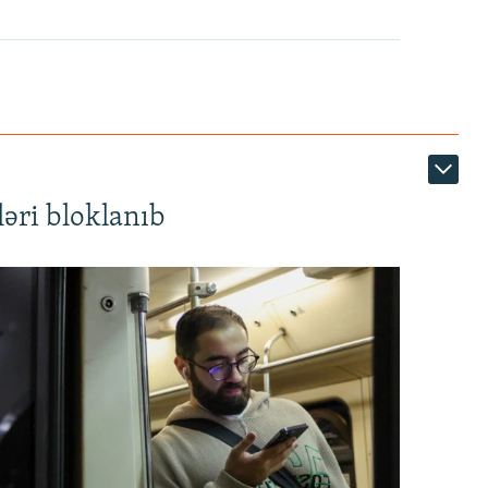
360p
480p
1080p
əri bloklanıb