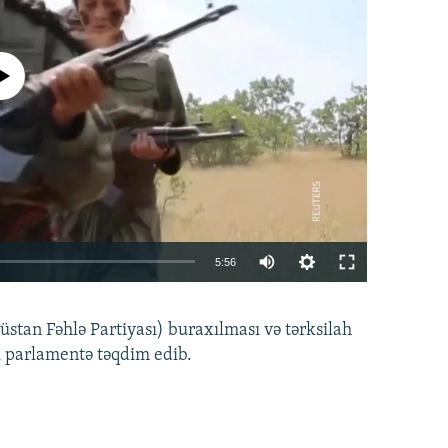
currently available
Auto
5:56
240p
EMBED
PAYLAŞ
tan Fəhlə Partiyası) buraxılması və tərksilah
360p
i parlamentə təqdim edib.
480p
720p
1080p