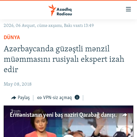
Keçid
linkləri
Əsas
2026, 06 Avqust, cümə axşamı, Bakı vaxtı 13:49
məzmuna
GÜNDƏM
DÜNYA
qayıt
#İZAHLA
Əsas
Azərbaycanda güzəştli mənzil
KORRUPSIOMETR
naviqasiyaya
müəmmasını rusiyalı ekspert izah
qayıt
#ƏSLINDƏ
edir
Axtarışa
FƏRQƏ BAX
keç
May 08, 2018
QANUNI DOĞRU
Paylaş
VPN-siz açmaq
ARAŞDIRMA
MULTIMEDIA
Ermənistanın yeni baş naziri Qarabağ danışıqlarında nəyi dəyişir
RADIO ARXIV
VIDEO
HAQQIMIZDA
FOTOQALEREYA
OXU ZALI