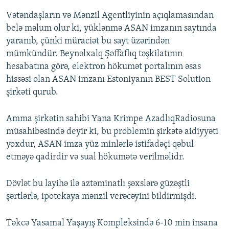
Vətəndaşların və Mənzil Agentliyinin açıqlamasından
belə məlum olur ki, yüklənmə ASAN imzanın saytında
yaranıb, çünki müraciət bu sayt üzərindən
mümkündür. Beynəlxalq Şəffaflıq təşkilatının
hesabatına görə, elektron hökumət portalının əsas
hissəsi olan ASAN imzanı Estoniyanın BEST Solution
şirkəti qurub.
Amma şirkətin sahibi Yana Krimpe AzadlıqRadiosuna
müsahibəsində deyir ki, bu problemin şirkətə aidiyyəti
yoxdur, ASAN imza yüz minlərlə istifadəçi qəbul
etməyə qadirdir və sual hökumətə verilməlidr.
Dövlət bu layihə ilə aztəminatlı şəxslərə güzəştli
şərtlərlə, ipotekaya mənzil verəcəyini bildirmişdi.
Təkcə Yasamal Yaşayış Kompleksində 6-10 min insana