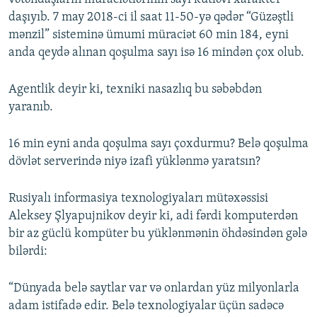
daşıyıb. 7 may 2018-ci il saat 11-50-yə qədər “Güzəştli
mənzil” sisteminə ümumi müraciət 60 min 184, eyni
anda qeydə alınan qoşulma sayı isə 16 mindən çox olub.
Agentlik deyir ki, texniki nasazlıq bu səbəbdən
yaranıb.
16 min eyni anda qoşulma sayı çoxdurmu? Belə qoşulma
dövlət serverində niyə izafi yüklənmə yaratsın?
Rusiyalı informasiya texnologiyaları mütəxəssisi
Aleksey Şlyapujnikov deyir ki, adi fərdi komputerdən
bir az güclü kompüter bu yüklənmənin öhdəsindən gələ
bilərdi:
“Dünyada belə saytlar var və onlardan yüz milyonlarla
adam istifadə edir. Belə texnologiyalar üçün sadəcə