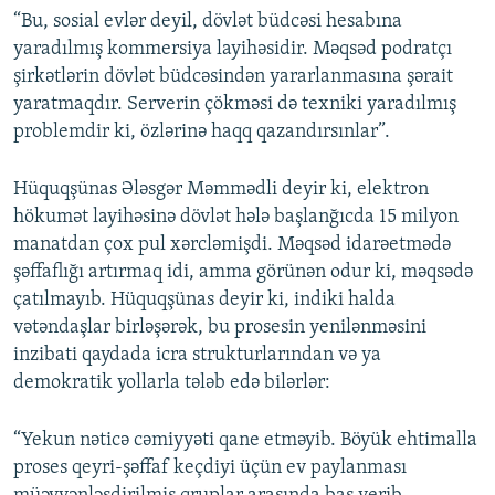
“Bu, sosial evlər deyil, dövlət büdcəsi hesabına
yaradılmış kommersiya layihəsidir. Məqsəd podratçı
şirkətlərin dövlət büdcəsindən yararlanmasına şərait
yaratmaqdır. Serverin çökməsi də texniki yaradılmış
problemdir ki, özlərinə haqq qazandırsınlar”.
Hüquqşünas Ələsgər Məmmədli deyir ki, elektron
hökumət layihəsinə dövlət hələ başlanğıcda 15 milyon
manatdan çox pul xərcləmişdi. Məqsəd idarəetmədə
şəffaflığı artırmaq idi, amma görünən odur ki, məqsədə
çatılmayıb. Hüquqşünas deyir ki, indiki halda
vətəndaşlar birləşərək, bu prosesin yenilənməsini
inzibati qaydada icra strukturlarından və ya
demokratik yollarla tələb edə bilərlər:
“Yekun nəticə cəmiyyəti qane etməyib. Böyük ehtimalla
proses qeyri-şəffaf keçdiyi üçün ev paylanması