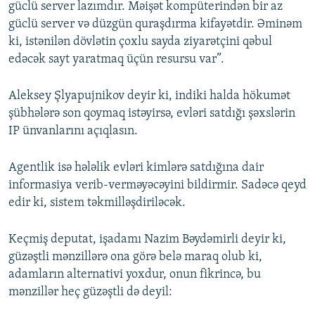
güclü server lazımdır. Məişət kompüterindən bir az
güclü server və düzgün quraşdırma kifayətdir. Əminəm
ki, istənilən dövlətin çoxlu sayda ziyarətçini qəbul
edəcək sayt yaratmaq üçün resursu var”.
Aleksey Şlyapujnikov deyir ki, indiki halda hökumət
şübhələrə son qoymaq istəyirsə, evləri satdığı şəxslərin
IP ünvanlarını açıqlasın.
Agentlik isə hələlik evləri kimlərə satdığına dair
informasiya verib-verməyəcəyini bildirmir. Sadəcə qeyd
edir ki, sistem təkmilləşdiriləcək.
Keçmiş deputat, işadamı Nazim Bəydəmirli deyir ki,
güzəştli mənzillərə ona görə belə maraq olub ki,
adamların alternativi yoxdur, onun fikrincə, bu
mənzillər heç güzəştli də deyil: