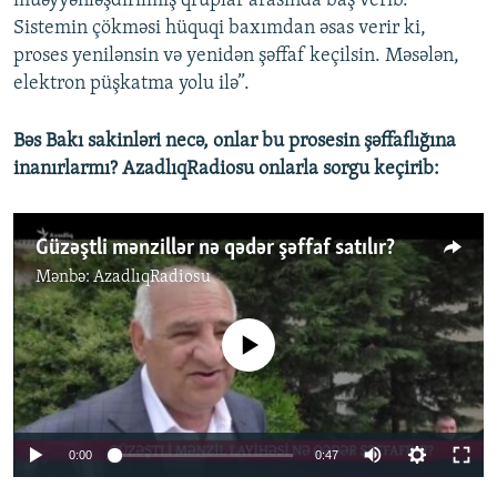
müəyyənləşdirilmiş qruplar arasında baş verib.
Sistemin çökməsi hüquqi baxımdan əsas verir ki,
proses yenilənsin və yenidən şəffaf keçilsin. Məsələn,
elektron püşkatma yolu ilə”.
Bəs Bakı sakinləri necə, onlar bu prosesin şəffaflığına
inanırlarmı? AzadlıqRadiosu onlarla sorgu keçirib:
Güzəştli mənzillər nə qədər şəffaf satılır?
Mənbə:
AzadlıqRadiosu
No media source currently available
0:00
0:47