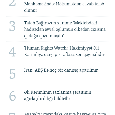
2
Məhkəməsində: Hökumətdən cavab tələb
olunur
3
Taleh Bağırovun xanımı: 'Məktəbdəki
hadisədən əvvəl oğlumun ölkədən çıxışına
qadağa qoyulmuşdu'
4
'Human Rights Watch': Hakimiyyət Əli
Kərimliyə qarşı pis rəftara son qoymalıdır
5
İran: ABŞ ilə heç bir danışıq aparılmır
6
Əli Kərimlinin saxlanma şəraitinin
ağırlaşdırıldığı bildirilir
Ayaqaltı üzərindəki Rusiya bayrağına görə