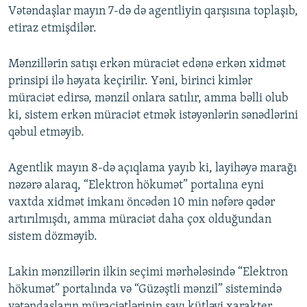
Vətəndaşlar mayın 7-də də agentliyin qarşısına toplaşıb,
etiraz etmişdilər.
Mənzillərin satışı erkən müraciət edənə erkən xidmət
prinsipi ilə həyata keçirilir. Yəni, birinci kimlər
müraciət edirsə, mənzil onlara satılır, amma bəlli olub
ki, sistem erkən müraciət etmək istəyənlərin sənədlərini
qəbul etməyib.
Agentlik mayın 8-də açıqlama yayıb ki, layihəyə marağı
nəzərə alaraq, “Elektron hökumət” portalına eyni
vaxtda xidmət imkanı öncədən 10 min nəfərə qədər
artırılmışdı, amma müraciət daha çox olduğundan
sistem dözməyib.
Lakin mənzillərin ilkin seçimi mərhələsində “Elektron
hökumət” portalında və “Güzəştli mənzil” sistemində
vətəndaşların müraciətlərinin sayı kütləvi xarakter