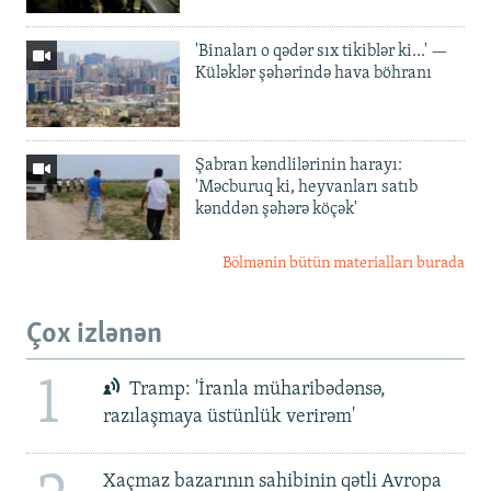
'Binaları o qədər sıx tikiblər ki...' —
Küləklər şəhərində hava böhranı
Şabran kəndlilərinin harayı:
'Məcburuq ki, heyvanları satıb
kənddən şəhərə köçək'
Bölmənin bütün materialları burada
Çox izlənən
1
Tramp: 'İranla müharibədənsə,
razılaşmaya üstünlük verirəm'
Xaçmaz bazarının sahibinin qətli Avropa