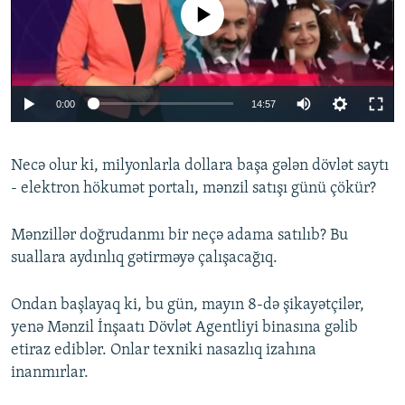
No media source currently available
İNFOQRAFIKA
AZƏRBAYCAN ƏDƏBIYYATI KITABXANASI
MISSIYAMIZ
BIZI IZLƏ
KARIKATURA
İSLAM VƏ DEMOKRATIYA
PEŞƏ ETIKASI VƏ JURNALISTIKA STANDARTLARIMIZ
İZ - MƏDƏNIYYƏT PROQRAMI
MATERIALLARIMIZDAN ISTIFADƏ
0:00
14:57
AZADLIQRADIOSU MOBIL TELEFONUNUZDA
RFE/RL-in bütün saytları
BIZIMLƏ ƏLAQƏ
Necə olur ki, milyonlarla dollara başa gələn dövlət saytı
XƏBƏR BÜLLETENLƏRIMIZ
- elektron hökumət portalı, mənzil satışı günü çökür?
Mənzillər doğrudanmı bir neçə adama satılıb? Bu
suallara aydınlıq gətirməyə çalışacağıq.
Ondan başlayaq ki, bu gün, mayın 8-də şikayətçilər,
yenə Mənzil İnşaatı Dövlət Agentliyi binasına gəlib
etiraz ediblər. Onlar texniki nasazlıq izahına
inanmırlar.