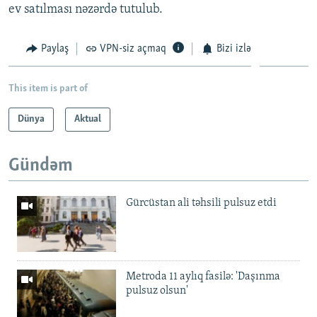
ev satılması nəzərdə tutulub.
Paylaş
VPN-siz açmaq
Bizi izlə
This item is part of
Dünya
Aktual
Gündəm
Gürcüstan ali təhsili pulsuz etdi
Metroda 11 aylıq fasilə: 'Daşınma
pulsuz olsun'