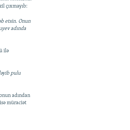
zil çıxmayıb:
ləb etsin. Onun
luyev adında
 ilə
ləyib pulu
r onun adından
isə müraciət