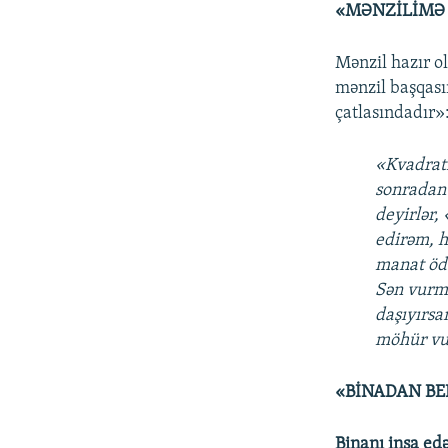
«MƏNZİLİMƏ 
Mənzil hazır o
mənzil başqasın
çatlasındadır»
«Kvadrat
sonradan 
deyirlər,
edirəm, h
manat öd
Sən vurma
daşıyırsan
möhür vur
«BİNADAN BE
Binanı inşa edə