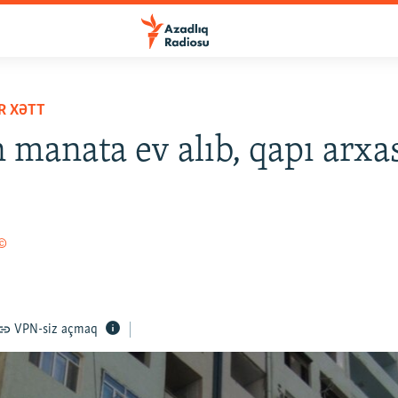
R XƏTT
 manata ev alıb, qapı arxa
 ©
VPN-siz açmaq