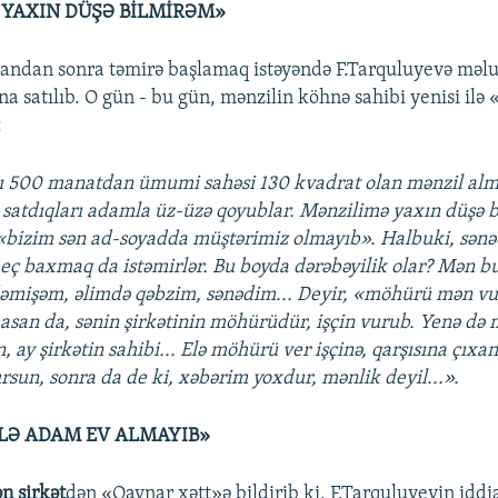
YAXIN DÜŞƏ BİLMİRƏM»
landan sonra təmirə başlamaq istəyəndə F.Tarquluyevə məlu
a satılıb. O gün - bu gün, mənzilin köhnə sahibi yenisi ilə 
:
ı 500 manatdan ümumi sahəsi 130 kvadrat olan mənzil alm
satdıqları adamla üz-üzə qoyublar. Mənzilimə yaxın düşə 
 «bizim sən ad-soyadda müştərimiz olmayıb». Halbuki, sənə
eç baxmaq da istəmirlər. Bu boyda dərəbəyilik olar? Mən b
əmişəm, əlimdə qəbzim, sənədim... Deyir, «möhürü mən 
san da, sənin şirkətinin möhürüdür, işçin vurub. Yenə də m
, ay şirkətin sahibi... Elə möhürü ver işçinə, qarşısına çıxa
sun, sonra da de ki, xəbərim yoxdur, mənlik deyil...».
LƏ ADAM EV ALMAYIB»
n şirkət
dən «Qaynar xətt»ə bildirib ki, F.Tarquluyevin iddia