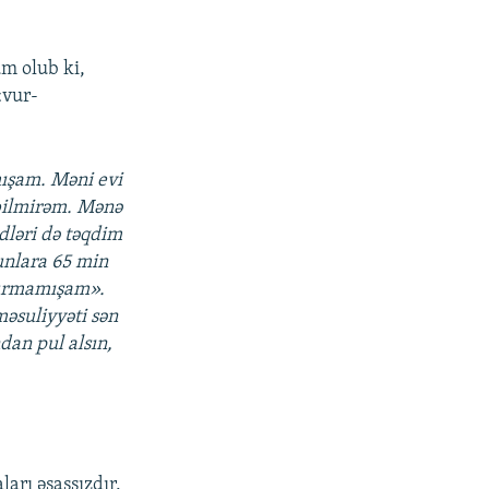
m olub ki,
«vur-
ışam. Məni evi
bilmirəm. Mənə
dləri də təqdim
unlara 65 min
vurmamışam».
əsuliyyəti sən
ndan pul alsın,
ları əsassızdır.