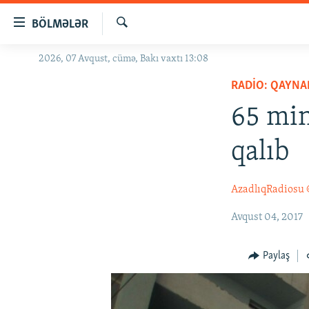
Keçid
BÖLMƏLƏR
linkləri
Axtar
Əsas
2026, 07 Avqust, cümə, Bakı vaxtı 13:08
GÜNDƏM
məzmuna
RADIO: QAYNA
#İZAHLA
qayıt
Əsas
65 min
KORRUPSIOMETR
naviqasiyaya
#ƏSLINDƏ
qayıt
qalıb
Axtarışa
FƏRQƏ BAX
keç
QANUNI DOĞRU
AzadlıqRadiosu
ARAŞDIRMA
Avqust 04, 2017
MULTIMEDIA
Paylaş
RADIO ARXIV
VIDEO
HAQQIMIZDA
FOTOQALEREYA
OXU ZALI