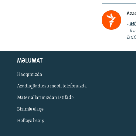
Aza
-
MÜ
- İc
İsti
MƏLUMAT
Haqqımızda
AzadlıqRadiosu mobil telefonuzda
Materiallarımızdan istifadə
BIZI IZLƏ
Bizimlə əlaqə
Həftəyə baxış
RFE/RL-in bütün saytları