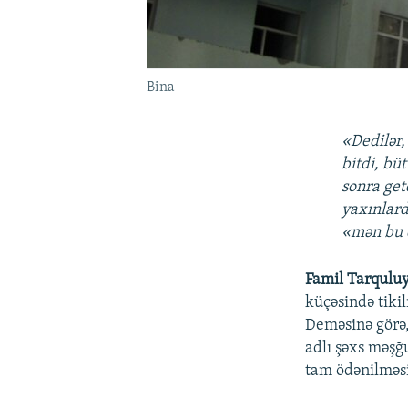
Bina
«Dedilər,
bitdi, bü
sonra get
yaxınlard
«mən bu e
Famil Tarqulu
küçəsində tiki
Deməsinə görə,
adlı şəxs məşğ
tam ödənilməsi