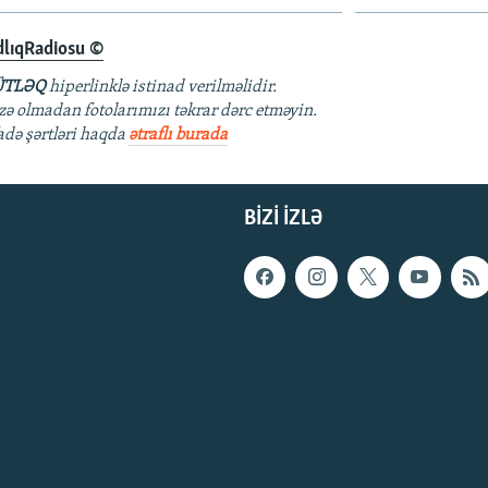
dlıqRadiosu ©
TLƏQ
hiperlinklə istinad verilməlidir.
azə olmadan fotolarımızı təkrar dərc etməyin.
fadə şərtləri haqda
ətraflı burada
BIZI IZLƏ