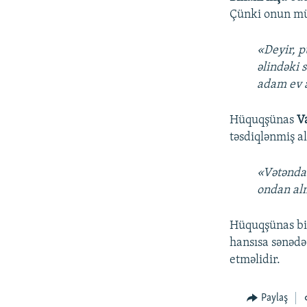
Çünki onun mür
«Deyir, pu
əlindəki 
adam ev 
Hüquqşünas
V
təsdiqlənmiş al
«Vətəndaş
ondan almı
Hüquqşünas bil
hansısa sənədə
etməlidir.
Paylaş