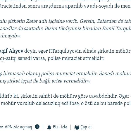
aciətindən sonra araşdırma aparılıb və adı-soyadı ilə mən
lu şirkətin Zəfər adlı işçisinə verib. Getsin, Zəfərdən də tə
sənədlər də saxtadır. Bizim tikdiyimiz binadan Famil Tarqu
almayıb».
aqif Alıyev
deyir, əgər F.Tarquluyevin əlində şirkətin möhürü
qı-satqı sənədi varsa, polisə müraciət etməlidir:
 birmənalı olaraq polisə müraciət etməlidir. Sənədi möhür
ş şirkət işçisi ilə bağlı ərizə verməlidir».
dirib ki, şirkətin sahibi də möhürə görə cavabdehdir. Əgə
 möhür vurulub dələduzluq edilibsə, o özü də bu barədə pol
VPN-siz açmaq
Bizi izlə
Çap et