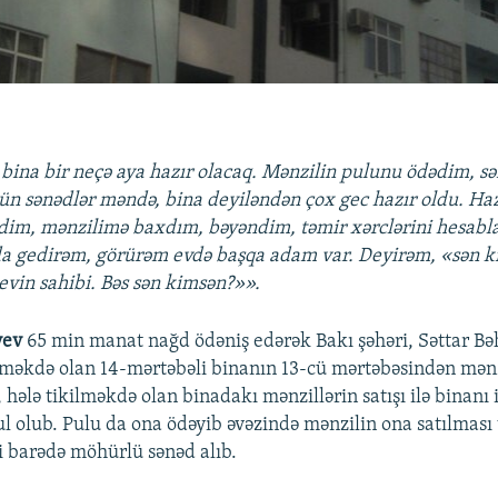
 bina bir neçə aya hazır olacaq. Mənzilin pulunu ödədim, s
tün sənədlər məndə, bina deyiləndən çox gec hazır oldu. Ha
dim, mənzilimə baxdım, bəyəndim, təmir xərclərini hesabl
a gedirəm, görürəm evdə başqa adam var. Deyirəm, «sən k
vin sahibi. Bəs sən kimsən?»».
yev
65 min manat nağd ödəniş edərək Bakı şəhəri, Səttar Bə
lməkdə olan 14-mərtəbəli binanın 13-cü mərtəbəsindən mənzi
 hələ tikilməkdə olan binadakı mənzillərin satışı ilə binanı
ul olub. Pulu da ona ödəyib əvəzində mənzilin ona satılması
 barədə möhürlü sənəd alıb.