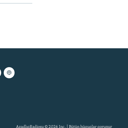
AzadlıqRadiosu © 2026 Inc. | Bütün hüquqlar qorunur