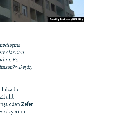
ənədləşmə
zır olandan
adım. Bu
imsən?» Deyir,
hlulzadə
l alıb.
 inşa edən
Zəfər
 və dəyərinin