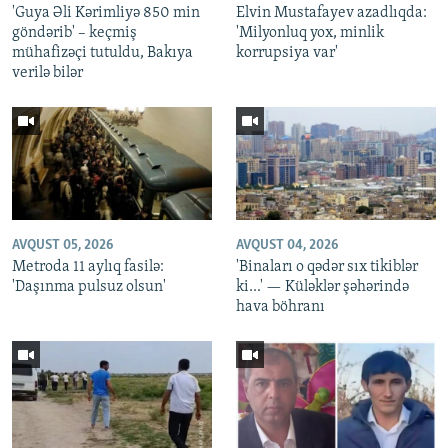
'Guya Əli Kərimliyə 850 min
Elvin Mustafayev azadlıqda:
göndərib' – keçmiş
'Milyonluq yox, minlik
mühafizəçi tutuldu, Bakıya
korrupsiya var'
verilə bilər
AVQUST 05, 2026
AVQUST 04, 2026
Metroda 11 aylıq fasilə:
'Binaları o qədər sıx tikiblər
'Daşınma pulsuz olsun'
ki...' — Küləklər şəhərində
hava böhranı