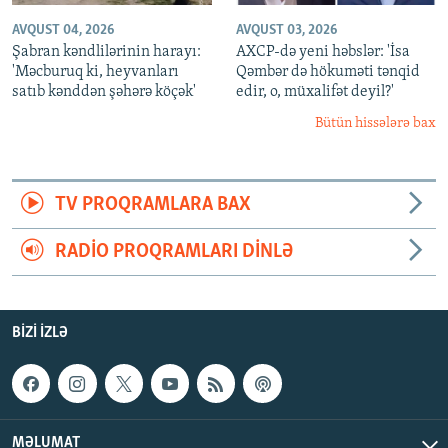
AVQUST 04, 2026
AVQUST 03, 2026
Şabran kəndlilərinin harayı:
AXCP-də yeni həbslər: 'İsa
'Məcburuq ki, heyvanları
Qəmbər də hökuməti tənqid
satıb kənddən şəhərə köçək'
edir, o, müxalifət deyil?'
Bütün hissələrə bax
TV PROQRAMLARA BAX
RADIO PROQRAMLARI DINLƏ
BIZI IZLƏ
MƏLUMAT