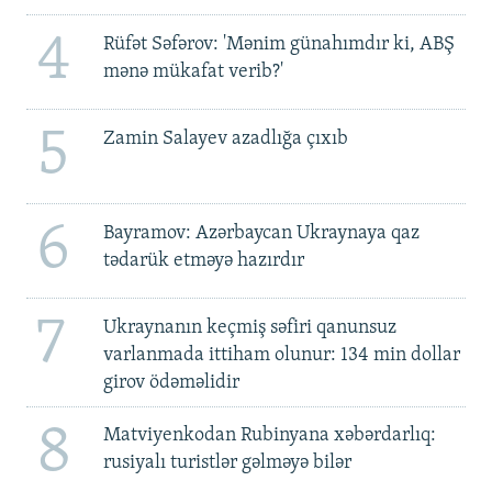
4
Rüfət Səfərov: 'Mənim günahımdır ki, ABŞ
mənə mükafat verib?'
5
Zamin Salayev azadlığa çıxıb
6
Bayramov: Azərbaycan Ukraynaya qaz
tədarük etməyə hazırdır
7
Ukraynanın keçmiş səfiri qanunsuz
varlanmada ittiham olunur: 134 min dollar
girov ödəməlidir
8
Matviyenkodan Rubinyana xəbərdarlıq:
rusiyalı turistlər gəlməyə bilər