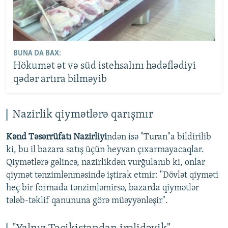
BUNA DA BAX:
Hökumət ət və süd istehsalını hədəflədiyi
qədər artıra bilməyib
Nazirlik qiymətlərə qarışmır
Kənd Təsərrüfatı Nazirliyi
ndən isə "Turan"a bildirilib
ki, bu il bazara satış üçün heyvan çıxarmayacaqlar.
Qiymətlərə gəlincə, nazirlikdən vurğulanıb ki, onlar
qiymət tənzimlənməsində iştirak etmir: "Dövlət qiyməti
heç bir formada tənzimləmirsə, bazarda qiymətlər
tələb-təklif qanununa görə müəyyənləşir".