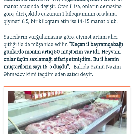
manat arasında dəyişir. Ötən il isə, onların deməsinə
görə, diri çəkidə quzunun 1 kiloqramının ortalama
qiyməti 6.5, bir kiloqram ətin isə 14-15 manat olub.
Satıcıların vurğulamasına görə, qiymət artımı alıcı
qıtlığı ilə də müşahidə edilir.
"Keçən il bayramqabağı
günlərdə mənim artıq 50 müştərim var idi. Heyvanı
onlar üçün saxlamağı sifariş etmişdim. Bu il həmin
müştərilərin sayı 15-ə düşdü"
, -Bakıda özünü Nazim
Əhmədov kimi təqdim edən satıcı deyir.