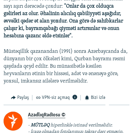
sayı aşırı dərəcədə çoxdur:
"Onlar da çox olduqca
gəlirləri az olur. Əhalinin alıcılıq qabiliyyəti aşağıdır,
əvvəlki qədər ət alan yoxdur. Ona görə də sahibkarlar
çalışır ki, bayramqabağı qiyməti artırsınlar və onun
hesabına qazanc əldə etsinlər".
Müstəqillik qazanandan (1991) sonra Azərbaycanda da,
dünyanın bir çox ölkələri kimi, Qurban bayramı rəsmi
qaydada qeyd edilir. Bu münasibətlə kəsilən
heyvanların ətinin bir hissəsi, adət və ənənəyə görə,
yoxsul, imkansız ailələrə verilməlidir.
Paylaş
VPN-siz açmaq
Bizi izlə
AzadlıqRadiosu ©
-
MÜTLƏQ
hiperlinklə istinad verilməlidir.
- İcazə olmadan fotolarımızı təkrar dərc etməyin.