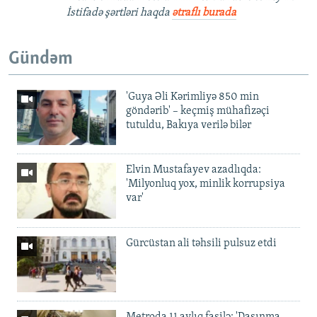
İstifadə şərtləri haqda
ətraflı burada
Gündəm
'Guya Əli Kərimliyə 850 min
göndərib' – keçmiş mühafizəçi
tutuldu, Bakıya verilə bilər
Elvin Mustafayev azadlıqda:
'Milyonluq yox, minlik korrupsiya
var'
Gürcüstan ali təhsili pulsuz etdi
Metroda 11 aylıq fasilə: 'Daşınma