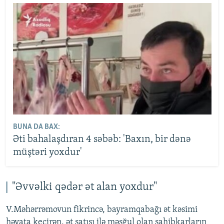
BUNA DA BAX:
Əti bahalaşdıran 4 səbəb: 'Baxın, bir dənə
müştəri yoxdur'
"Əvvəlki qədər ət alan yoxdur"
V.Məhərrəmovun fikrincə, bayramqabağı ət kəsimi
həyata keçirən, ət satışı ilə məşğul olan sahibkarların