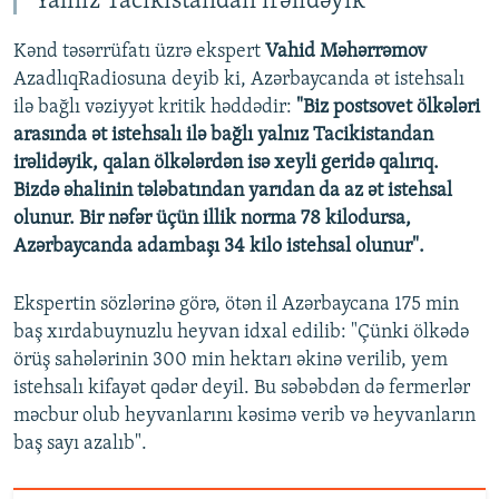
"Yalnız Tacikistandan irəlidəyik"
Kənd təsərrüfatı üzrə ekspert
Vahid Məhərrəmov
AzadlıqRadiosuna deyib ki, Azərbaycanda ət istehsalı
ilə bağlı vəziyyət kritik həddədir:
"Biz postsovet ölkələri
arasında ət istehsalı ilə bağlı yalnız Tacikistandan
irəlidəyik, qalan ölkələrdən isə xeyli geridə qalırıq.
Bizdə əhalinin tələbatından yarıdan da az ət istehsal
olunur. Bir nəfər üçün illik norma 78 kilodursa,
Azərbaycanda adambaşı 34 kilo istehsal olunur".
Ekspertin sözlərinə görə, ötən il Azərbaycana 175 min
baş xırdabuynuzlu heyvan idxal edilib: "Çünki ölkədə
örüş sahələrinin 300 min hektarı əkinə verilib, yem
istehsalı kifayət qədər deyil. Bu səbəbdən də fermerlər
məcbur olub heyvanlarını kəsimə verib və heyvanların
baş sayı azalıb".