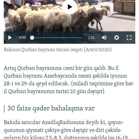
İNFOQRAFIKA
AZƏRBAYCAN ƏDƏBIYYATI KITABXANASI
MISSIYAMIZ
No media source currently available
BIZI IZLƏ
KARIKATURA
İSLAM VƏ DEMOKRATIYA
PEŞƏ ETIKASI VƏ JURNALISTIKA STANDARTLARIMIZ
İZ - MƏDƏNIYYƏT PROQRAMI
MATERIALLARIMIZDAN ISTIFADƏ
Auto
0:00
2:51
AZADLIQRADIOSU MOBIL TELEFONUNUZDA
RFE/RL-in bütün saytları
240p
Bakının Qurban bayramı öncəsi ovqatı (Arxiv/2020)
BIZIMLƏ ƏLAQƏ
360p
XƏBƏR BÜLLETENLƏRIMIZ
Artıq Qurban bayramına cəmi bir gün qalıb. Bu il
480p
Auto
240p
360p
480p
Qurban bayramı Azərbaycanda rəsmi şəkildə iyunun
720p
28-i və 29-da qeyd ediləcək. (miladi təqviminə görə hər
720p
1080p
1080p
il Qurban bayramının tarixi 10 gün dəyişir)
30 faizə qədər bahalaşma var
Bakıda satıcılar AzadlıqRadiosuna deyib ki, qoyun-
quzunun qiyməti çəkiyə görə dəyişir və diri çəkidə
onların bir kilosu 7.5-8.5, doğranmış şəkildə isə 16-19