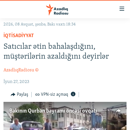
Keçid
linkləri
Əsas
2026, 08 Avqust, şənbə, Bakı vaxtı 18:34
məzmuna
GÜNDƏM
İQTISADIYYAT
qayıt
#İZAHLA
Əsas
Satıcılar ətin bahalaşdığını,
KORRUPSIOMETR
naviqasiyaya
müştərilərin azaldığını deyirlər
qayıt
#ƏSLINDƏ
Axtarışa
AzadlıqRadiosu ©
FƏRQƏ BAX
keç
İyun 27, 2023
QANUNI DOĞRU
ARAŞDIRMA
Paylaş
VPN-siz açmaq
MULTIMEDIA
Bakının Qurban bayramı öncəsi ovqatı
RADIO ARXIV
VIDEO
HAQQIMIZDA
FOTOQALEREYA
OXU ZALI