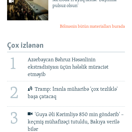
pulsuz olsun'
Bölmənin bütün materialları burada
Çox izlənən
1
Azərbaycan Bəhruz Həsənlinin
ekstradisiyası üçün hələlik müraciət
etməyib
2
Tramp: İranla müharibə 'çox tezliklə'
başa çatacaq
3
'Guya Əli Kərimliyə 850 min göndərib' –
keçmiş mühafizəçi tutuldu, Bakıya verilə
bilər