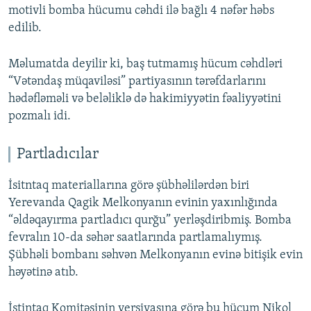
motivli bomba hücumu cəhdi ilə bağlı 4 nəfər həbs
edilib.
Məlumatda deyilir ki, baş tutmamış hücum cəhdləri
“Vətəndaş müqaviləsi” partiyasının tərəfdarlarını
hədəfləməli və beləliklə də hakimiyyətin fəaliyyətini
pozmalı idi.
Partladıcılar
İsitntaq materiallarına görə şübhəlilərdən biri
Yerevanda Qagik Melkonyanın evinin yaxınlığında
“əldəqayırma partladıcı qurğu” yerləşdiribmiş. Bomba
fevralın 10-da səhər saatlarında partlamalıymış.
Şübhəli bombanı səhvən Melkonyanın evinə bitişik evin
həyətinə atıb.
İstintaq Komitəsinin versiyasına görə bu hücum Nikol