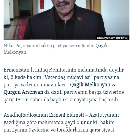
İNFOQRAFIKA
AZƏRBAYCAN ƏDƏBIYYATI KITABXANASI
MISSIYAMIZ
BIZI IZLƏ
KARIKATURA
İSLAM VƏ DEMOKRATIYA
PEŞƏ ETIKASI VƏ JURNALISTIKA STANDARTLARIMIZ
İZ - MƏDƏNIYYƏT PROQRAMI
MATERIALLARIMIZDAN ISTIFADƏ
AZADLIQRADIOSU MOBIL TELEFONUNUZDA
RFE/RL-in bütün saytları
Nikol Paşinyanın hakim partiya üzrə müavini Qagik
BIZIMLƏ ƏLAQƏ
Melkonyan
XƏBƏR BÜLLETENLƏRIMIZ
Ermənistan İstintaq Komitəsinin məlumatında deyilir
ki, ölkədə hakim “Vətəndaş müqaviləsi” partiyasına,
partiya sədrinin müavinləri –
Qagik Melkonyan
və
Qurgen Arsenyan
da daxil partiyanın başqa üzvlərinə
qarşı terror cəhdi ilə bağlı iki cinayət işinə başlanıb.
AzadlıqRadiosunun Erməni xidməti – Azatutyunun
yazdığına görə məlumatda qeyd olunur ki, hakim
partiyanın üzvlərinə və tərəfdarlarına qarşı siyasi