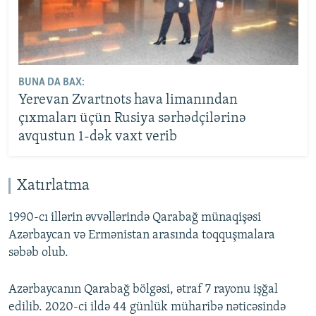
BUNA DA BAX:
Yerevan Zvartnots hava limanından
çıxmaları üçün Rusiya sərhədçilərinə
avqustun 1-dək vaxt verib
Xatırlatma
1990-cı illərin əvvəllərində Qarabağ münaqişəsi
Azərbaycan və Ermənistan arasında toqquşmalara
səbəb olub.
Azərbaycanın Qarabağ bölgəsi, ətraf 7 rayonu işğal
edilib. 2020-ci ildə 44 günlük müharibə nəticəsində