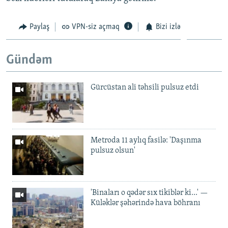
Paylaş
VPN-siz açmaq
Bizi izlə
Gündəm
Gürcüstan ali təhsili pulsuz etdi
Metroda 11 aylıq fasilə: 'Daşınma
pulsuz olsun'
'Binaları o qədər sıx tikiblər ki...' —
Küləklər şəhərində hava böhranı