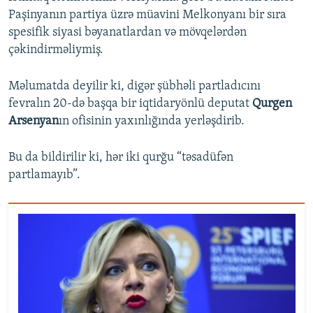
Paşinyanın partiya üzrə müavini Melkonyanı bir sıra
spesifik siyasi bəyanatlardan və mövqelərdən
çəkindirməliymiş.
Məlumatda deyilir ki, digər şübhəli partladıcını
fevralın 20-də başqa bir iqtidaryönlü deputat
Qurgen
Arsenyan
ın ofisinin yaxınlığında yerləşdirib.
Bu da bildirilir ki, hər iki qurğu “təsadüfən
partlamayıb”.