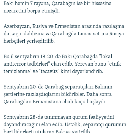
Bakı həmin 7 rayona, Qarabağın isə bir hissəsinə
nəzarətini bərpa etmişdi.
Azərbaycan, Rusiya və Ermənistan arasında razılaşma
ilə Laçın dəhlizinə və Qarabağda təmas xəttinə Rusiya
hərbçiləri yerləşdirilib.
Bu il sentyabrın 19-20-də Bakı Qarabağda "lokal
antiterror tədbirləri" elan edib. Yerevan bunu "etnik
təmizlənmə" və "təcavüz" kimi dəyərləndirib.
Sentyabrın 20-də Qarabağ separatçıları Bakının
şərtlərinə razılaşdıqlarını bildiriblər. Daha sonra
Qarabağdan Ermənistana əhali köçü başlayıb.
Sentyabrın 28-də tanınmayan qurum fəaliyyətini
dayandıracağını elan edib. Üstəlik, separatçı qurumun
bəzi liderləri tutularaq Bakıya gətirilib.