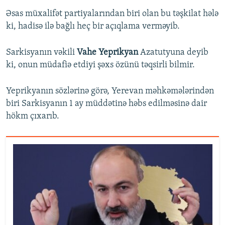
Əsas müxalifət partiyalarından biri olan bu təşkilat hələ
ki, hadisə ilə bağlı heç bir açıqlama verməyib.
Sarkisyanın vəkili
Vahe Yeprikyan
Azatutyuna deyib
ki, onun müdafiə etdiyi şəxs özünü təqsirli bilmir.
Yeprikyanın sözlərinə görə, Yerevan məhkəmələrindən
biri Sarkisyanın 1 ay müddətinə həbs edilməsinə dair
hökm çıxarıb.