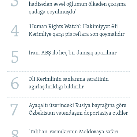
3
hadisədən əvvəl oğlumun ölkədən çıxışına
qadağa qoyulmuşdu'
4
'Human Rights Watch': Hakimiyyət Əli
Kərimliyə qarşı pis rəftara son qoymalıdır
5
İran: ABŞ ilə heç bir danışıq aparılmır
6
Əli Kərimlinin saxlanma şəraitinin
ağırlaşdırıldığı bildirilir
7
Ayaqaltı üzərindəki Rusiya bayrağına görə
Özbəkistan vətəndaşını deportasiya etdilər
8
'Taliban' rəsmilərinin Moldovaya səfəri