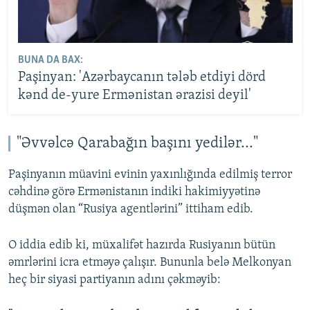
BUNA DA BAX:
Paşinyan: 'Azərbaycanın tələb etdiyi dörd
kənd de-yure Ermənistan ərazisi deyil'
"Əvvəlcə Qarabağın başını yedilər..."
Paşinyanın müavini evinin yaxınlığında edilmiş terror
cəhdinə görə Ermənistanın indiki hakimiyyətinə
düşmən olan “Rusiya agentlərini” ittiham edib.
O iddia edib ki, müxalifət hazırda Rusiyanın bütün
əmrlərini icra etməyə çalışır. Bununla belə Melkonyan
heç bir siyasi partiyanın adını çəkməyib: