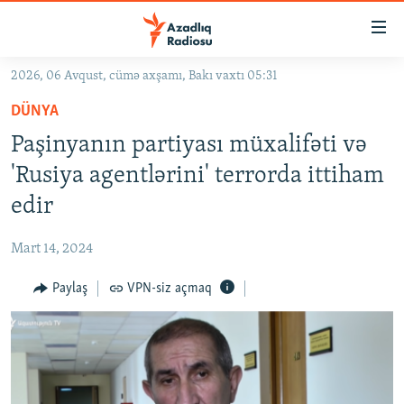
Keçid
linkləri
Əsas
2026, 06 Avqust, cümə axşamı, Bakı vaxtı 05:31
məzmuna
GÜNDƏM
DÜNYA
qayıt
#İZAHLA
Əsas
Paşinyanın partiyası müxalifəti və
KORRUPSIOMETR
naviqasiyaya
'Rusiya agentlərini' terrorda ittiham
qayıt
#ƏSLINDƏ
edir
Axtarışa
FƏRQƏ BAX
keç
Mart 14, 2024
QANUNI DOĞRU
Paylaş
VPN-siz açmaq
ARAŞDIRMA
MULTIMEDIA
RADIO ARXIV
VIDEO
HAQQIMIZDA
FOTOQALEREYA
OXU ZALI