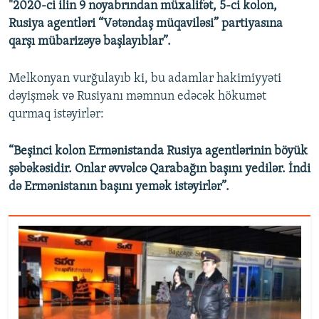
"2020-ci ilin 9 noyabrından müxalifət, 5-ci kolon,
Rusiya agentləri “Vətəndaş müqaviləsi” partiyasına
qarşı mübarizəyə başlayıblar”.
Melkonyan vurğulayıb ki, bu adamlar hakimiyyəti
dəyişmək və Rusiyanı məmnun edəcək hökumət
qurmaq istəyirlər:
“Beşinci kolon Ermənistanda Rusiya agentlərinin böyük
şəbəkəsidir. Onlar əvvəlcə Qarabağın başını yedilər. İndi
də Ermənistanın başını yemək istəyirlər”.