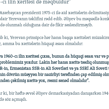
-cı ilin xəritəsi də məqbuldur”
zərbaycan prezidenti 1975-ci ilə aid xəritələrin delimitasi
dair Yerevanın təklifini rədd edib. Əliyev bu məqsədlə kon
adə olunmalı olduğuna dair də fikir səsləndirməyib.
ib ki, Yerevan prinsipcə hər hansı başqa xəritələri müzaki
, amma bu xəritələrin hüquqi əsası olmalıdır:
a 1960-cı ilin xəritəsi çıxsa, bunun da hüquqi əsası var və p
problemimiz yoxdur. Lakin hər hansı xəritə təsdiq olunmuş 
-in, Ermənistan SSR-in Ali Sovetləri və ya SSRİ Ali Soveti 
min dövrün müəyyən bir nazirliyi tərəfindən çap edilmiş olm
findən çəkilmiş xəritə yox, rəsmi sənəd olmalıdır”.
r ki, bir həftə əvvəl Əliyev demarkasiyadan danışarkən 1940
də söz açmışdı.