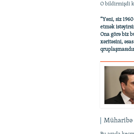
O bildirmişdi 
“Yəni, siz 1960
etmək istəyirsi
Ona görə biz bu
xəritəsini, əs
qruplaşmasıdır 
Müharibə 