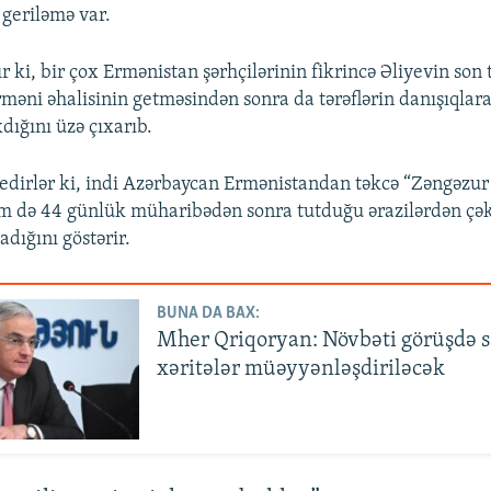
 geriləmə var.
 ki, bir çox Ermənistan şərhçilərinin fikrincə Əliyevin son t
əni əhalisinin getməsindən sonra da tərəflərin danışıqlar
dığını üzə çıxarıb.
 edirlər ki, indi Azərbaycan Ermənistandan təkcə “Zəngəzur 
əm də 44 günlük müharibədən sonra tutduğu ərazilərdən çə
dığını göstərir.
BUNA DA BAX:
Mher Qriqoryan: Növbəti görüşdə s
xəritələr müəyyənləşdiriləcək