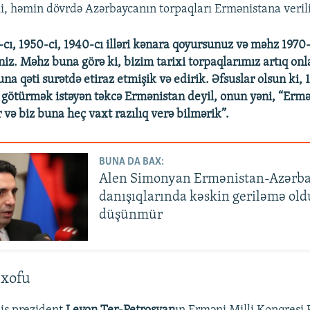
ki, həmin dövrdə Azərbaycanın torpaqları Ermənistana veril
-cı, 1950-ci, 1940-cı illəri kənara qoyursunuz və məhz 1970-c
niz. Məhz buna görə ki, bizim tarixi torpaqlarımız artıq onl
na qəti surətdə etiraz etmişik və edirik. Əfsuslar olsun ki, 1
as götürmək istəyən təkcə Ermənistan deyil, onun yəni, “Erm
və biz buna heç vaxt razılıq verə bilmərik”.
BUNA DA BAX:
Alen Simonyan Ermənistan-Azərb
danışıqlarında kəskin geriləmə ol
düşünmür
xofu