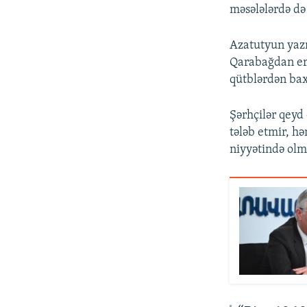
məsələlərdə də
Azatutyun yazır
Qarabağdan erm
qütblərdən bax
Şərhçilər qeyd
tələb etmir, h
niyyətində olma