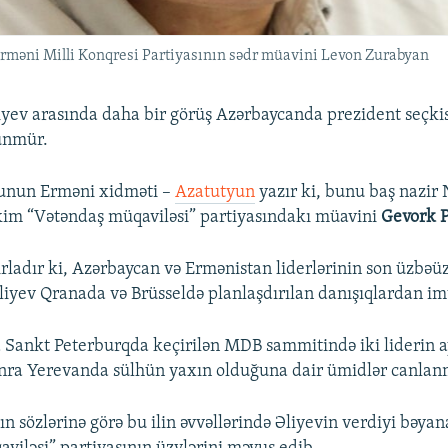
rməni Milli Konqresi Partiyasının sədr müavini Levon Zurabyan
iyev arasında daha bir görüş Azərbaycanda prezident seçki
ünmür.
unun Erməni xidməti –
Azatutyun
yazır ki, bunu baş nazir 
kim “Vətəndaş müqaviləsi” partiyasındakı müavini
Gevork 
rladır ki, Azərbaycan və Ermənistan liderlərinin son üzbə
liyev Qranada və Brüsseldə planlaşdırılan danışıqlardan im
Sankt Peterburqda keçirilən MDB sammitində iki liderin 
nra Yerevanda sülhün yaxın olduğuna dair ümidlər canlan
n sözlərinə görə bu ilin əvvəllərində Əliyevin verdiyi bəya