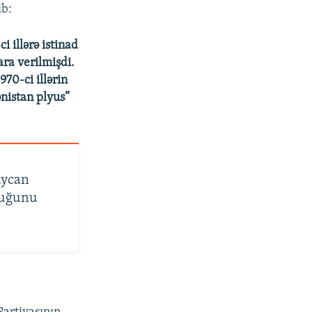
ib:
i illərə istinad
ara verilmişdi.
970-ci illərin
ənistan plyus”
aycan
duğunu