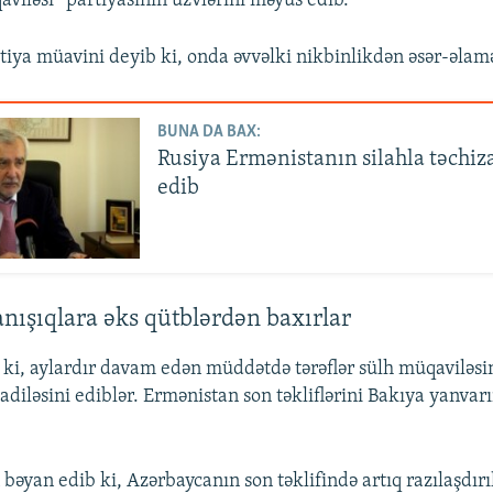
viləsi” partiyasının üzvlərini məyus edib.
tiya müavini deyib ki, onda əvvəlki nikbinlikdən əsər-əlam
BUNA DA BAX:
Rusiya Ermənistanın silahla təchiz
edib
anışıqlara əks qütblərdən baxırlar
ki, aylardır davam edən müddətdə tərəflər sülh müqaviləsi
adiləsini ediblər. Ermənistan son təkliflərini Bakıya yanva
bəyan edib ki, Azərbaycanın son təklifində artıq razılaşdırı