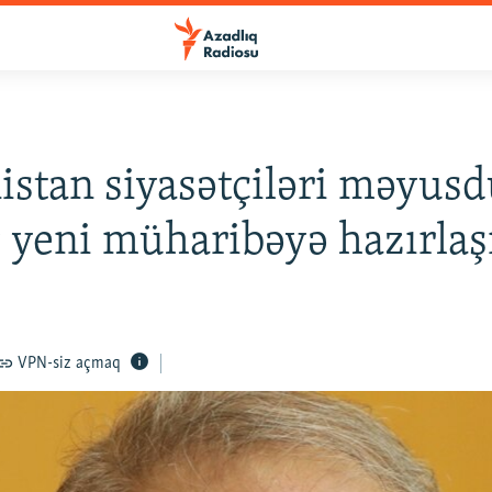
stan siyasətçiləri məyusd
v yeni müharibəyə hazırlaşı
VPN-siz açmaq