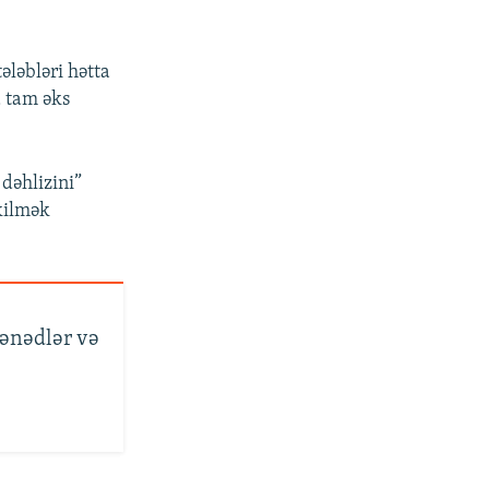
ələbləri hətta
a tam əks
dəhlizini”
kilmək
ənədlər və