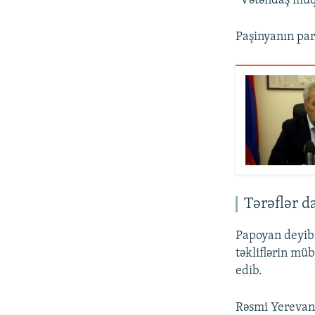
“Vətəndaş müqa
Paşinyanın par
Tərəflər d
Papoyan deyib 
təkliflərin müb
edib.
Rəsmi Yerevan 