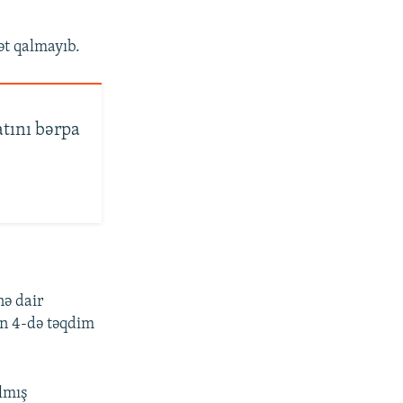
ət qalmayıb.
atını bərpa
nə dair
rın 4-də təqdim
lmış