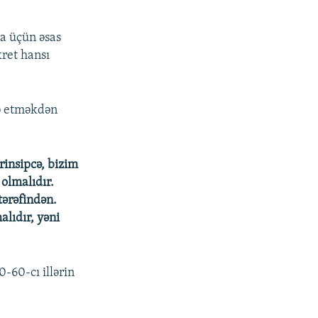
ya üçün əsas
kret hansı
rə etməkdən
rinsipcə, bizim
olmalıdır.
tərəfindən.
alıdır, yəni
-60-cı illərin