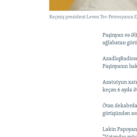
Keçmiş prezident Levon Ter-Petrosyanın E
Paşinyan və Əl
ağlabatan gör
AzadlıqRadios
Paşinyanın ha
Azatutyun xatı
keçən 6 ayda Ə
Ötən dekabrda 
görüşündən so
Lakin Papoyanı