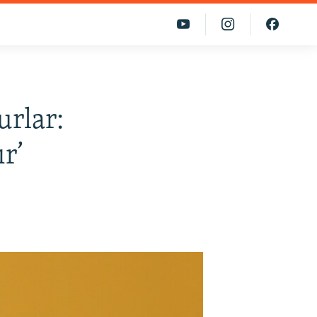
urlar:
r’