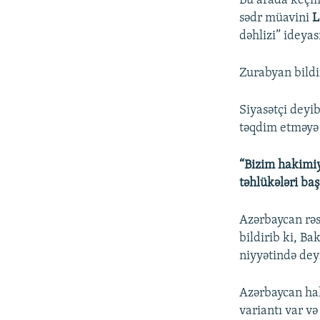
Bu arada keçm
sədr müavini
L
dəhlizi” ideya
Zurabyan bildir
Siyasətçi deyib
təqdim etməyə 
“Bizim hakimiy
təhlükələri ba
Azərbaycan rəs
bildirib ki, B
niyyətində deyi
Azərbaycan hak
variantı var və 