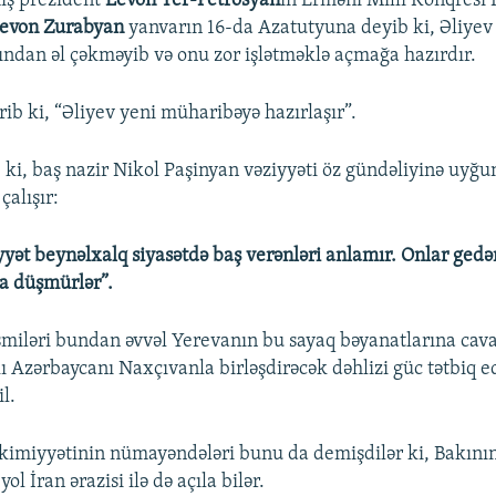
iş prezident
Levon Ter-Petrosyan
ın Erməni Milli Konqresi 
evon Zurabyan
yanvarın 16-da Azatutyuna deyib ki, Əliyev
sından əl çəkməyib və onu zor işlətməklə açmağa hazırdır.
ib ki, “Əliyev yeni müharibəyə hazırlaşır”.
 ki, baş nazir Nikol Paşinyan vəziyyəti öz gündəliyinə uyğu
çalışır:
yət beynəlxalq siyasətdə baş verənləri anlamır. Onlar gedən
şa düşmürlər”.
miləri bundan əvvəl Yerevanın bu sayaq bəyanatlarına cav
akı Azərbaycanı Naxçıvanla birləşdirəcək dəhlizi güc tətbiq
l.
imiyyətinin nümayəndələri bunu da demişdilər ki, Bakının
yol İran ərazisi ilə də açıla bilər.