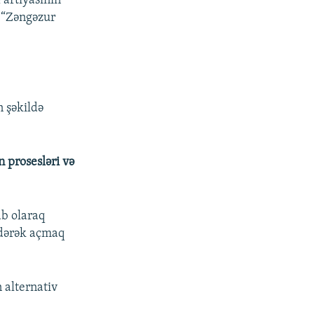
Partiyasının
 “Zəngəzur
n şəkildə
 prosesləri və
ab olaraq
 edərək açmaq
 alternativ