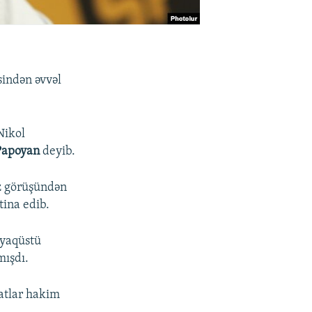
sindən əvvəl
Nikol
Papoyan
deyib.
üz görüşündən
tina edib.
ayaqüstü
mışdı.
natlar hakim