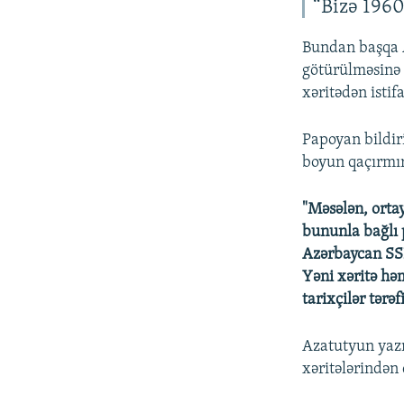
“Bizə 1960
Bundan başqa A
götürülməsinə 
xəritədən istif
Papoyan bildir
boyun qaçırmır
"Məsələn, ortay
bununla bağlı 
Azərbaycan SSR
Yəni xəritə hə
tarixçilər tərə
Azatutyun yazı
xəritələrindən 