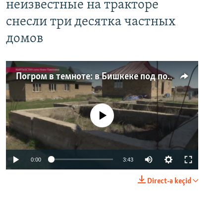
неизвестные на тракторе
снесли три десятка частных
домов
Погром в темноте: в Бишкеке под покровом ночи неизвестные на тракторе снесли три десятка частных домов
No media source currently available
0:00
3:43
Direct-ə keçid