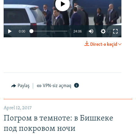
No media source currently available
0:00
24:06
Direct-ə keçid
Paylaş
VPN-siz açmaq
Aprel 12, 2017
Погром в темноте: в Бишкеке
под покровом ночи