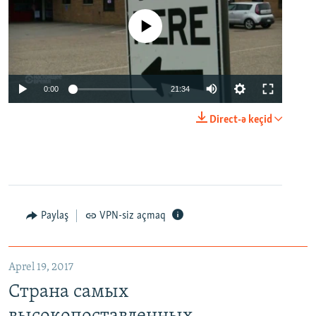
No media source currently available
0:00
21:34
Direct-ə keçid
Paylaş
VPN-siz açmaq
Aprel 19, 2017
Страна самых