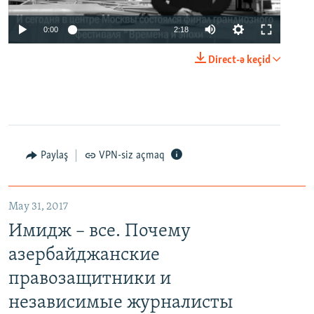
0:00
2:18
Direct-ə keçid
Paylaş
VPN-siz açmaq
May 31, 2017
Имидж – все. Почему
азербайджанские
правозащитники и
независимые журналисты