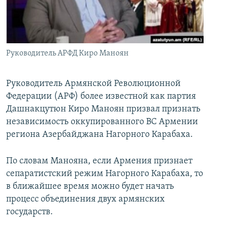
İNFOQRAFIKA
AZƏRBAYCAN ƏDƏBIYYATI KITABXANASI
MISSIYAMIZ
BIZI IZLƏ
KARIKATURA
İSLAM VƏ DEMOKRATIYA
PEŞƏ ETIKASI VƏ JURNALISTIKA STANDARTLARIMIZ
İZ - MƏDƏNIYYƏT PROQRAMI
MATERIALLARIMIZDAN ISTIFADƏ
Руководитель АРФД Киро Маноян
AZADLIQRADIOSU MOBIL TELEFONUNUZDA
RFE/RL-in bütün saytları
BIZIMLƏ ƏLAQƏ
Руководитель Армянской Революционной
Федерации (АРФ) более известной как партия
XƏBƏR BÜLLETENLƏRIMIZ
Дашнакцутюн Киро Маноян призвал признать
независимость оккупированного ВС Армении
региона Азербайджана Нагорного Карабаха.
По словам Манояна, если Армения признает
сепаратистский режим Нагорного Карабаха, то
в ближайшее время можно будет начать
процесс объединения двух армянских
государств.