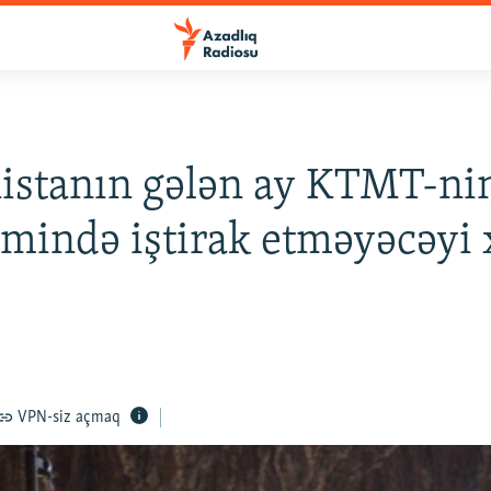
istanın gələn ay KTMT-ni
limində iştirak etməyəcəyi
VPN-siz açmaq