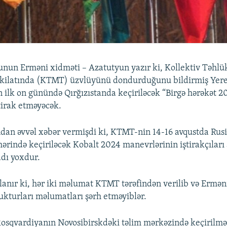
nun Erməni xidməti – Azatutyun yazır ki, Kollektiv Təhlük
şkilatında (KTMT) üzvlüyünü dondurduğunu bildirmiş Yerev
n ilk on günündə Qırğızıstanda keçiriləcək “Birgə hərəkət 2
ştirak etməyəcək.
an əvvəl xəbər vermişdi ki, KTMT-nin 14-16 avqustda Rus
hərində keçiriləcək Kobalt 2024 manevrlərinin iştirakçıları
dı yoxdur.
anır ki, hər iki məlumat KTMT tərəfindən verilib və Ermən
rukturları məlumatları şərh etməyiblər.
 Rosqvardiyanın Novosibirskdəki təlim mərkəzində keçirilməl