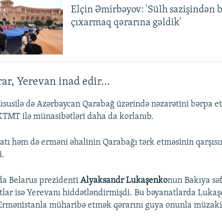
Elçin Əmirbəyov: 'Sülh sazişindən b
çıxarmaq qərarına gəldik'
ar, Yerevan inad edir...
üsusilə də Azərbaycan Qarabağ üzərində nəzarətini bərpa e
TMT ilə münasibətləri daha da korlanıb.
latı həm də erməni əhalinin Qarabağı tərk etməsinin qarşı
i.
da Belarus prezidenti
Alyaksandr Lukaşenko
nun Bakıya sə
tlar isə Yerevanı hiddətləndirmişdi. Bu bəyanatlarda Luka
Ermənistanla müharibə etmək qərarını guya onunla müzakir