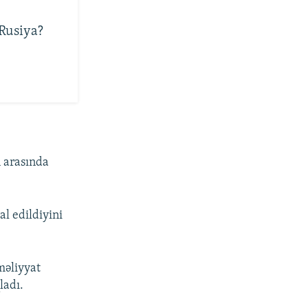
 Rusiya?
n arasında
al edildiyini
məliyyat
ladı.