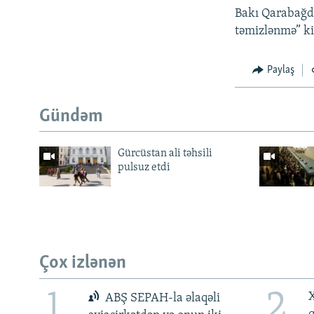
Bakı Qarabağda 
təmizlənmə” ki
Paylaş
Gündəm
Gürcüstan ali təhsili
pulsuz etdi
Çox izlənən
1
2
X
ABŞ SEPAH-la əlaqəli