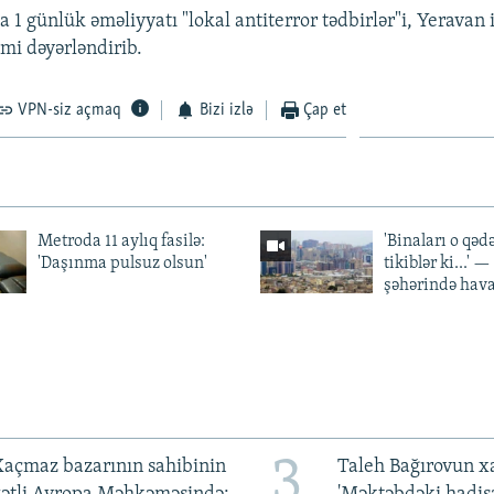
1 günlük əməliyyatı "lokal antiterror tədbirlər"i, Yeravan i
mi dəyərləndirib.
VPN-siz açmaq
Bizi izlə
Çap et
Metroda 11 aylıq fasilə:
'Binaları o qədə
'Daşınma pulsuz olsun'
tikiblər ki...' 
şəhərində hav
3
açmaz bazarının sahibinin
Taleh Bağırovun x