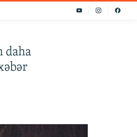
n daha
 xəbər