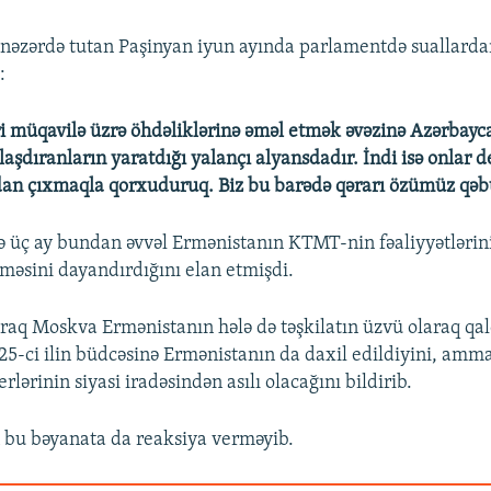
əzərdə tutan Paşinyan iyun ayında parlamentdə suallarda
:
i müqavilə üzrə öhdəliklərinə əməl etmək əvəzinə Azərbayca
şdıranların yaratdığı yalançı alyansdadır. İndi isə onlar de
tdan çıxmaqla qorxuduruq. Biz bu barədə qərarı özümüz qəb
 üç ay bundan əvvəl Ermənistanın KTMT-nin fəaliyyətlərin
lməsini dayandırdığını elan etmişdi.
q Moskva Ermənistanın hələ də təşkilatın üzvü olaraq qal
5-ci ilin büdcəsinə Ermənistanın da daxil edildiyini, amma
rlərinin siyasi iradəsindən asılı olacağını bildirib.
 bu bəyanata da reaksiya verməyib.