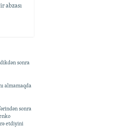
ir abzası
tdikdən sonra
sını almamaqda
fərindən sonra
şenko
ə etdiyini