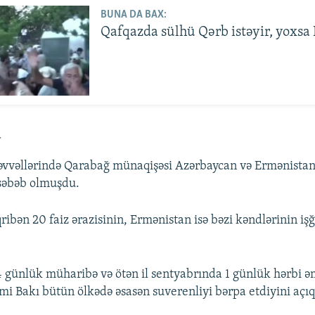
BUNA DA BAX:
Qafqazda sülhü Qərb istəyir, yoxsa
a
n əvvəllərində Qarabağ münaqişəsi Azərbaycan və Ermənista
səbəb olmuşdu.
ibən 20 faiz ərazisinin, Ermənistan isə bəzi kəndlərinin işğ
4 günlük müharibə və ötən il sentyabrında 1 günlük hərbi ə
smi Bakı bütün ölkədə əsasən suverenliyi bərpa etdiyini açıq