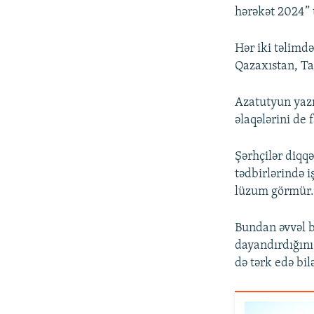
hərəkət 2024” t
Hər iki təlimdə
Qazaxıstan, Tac
Azatutyun yazır
əlaqələrini de 
Şərhçilər diqq
tədbirlərində 
lüzum görmür
Bundan əvvəl 
dayandırdığını 
də tərk edə bilə