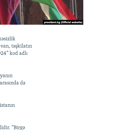
əsizlik
an, təşkilatın
024” kod adlı
iyanın
 arasında da
istanın
idir. “Birgə