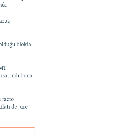
cək.
arus,
 olduğu blokla
TMT
ısa, indi buna
 facto
ilatı de jure