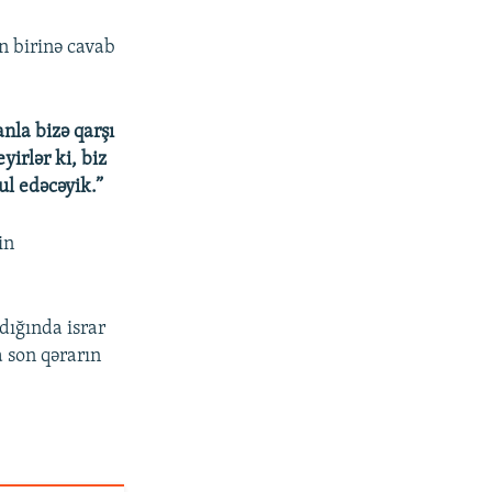
n birinə cavab
nla bizə qarşı
yirlər ki, biz
ul edəcəyik.”
in
dığında israr
 son qərarın