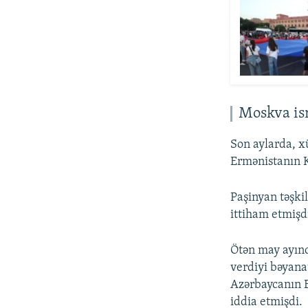
Moskva isr
Son aylarda, x
Ermənistanın K
Paşinyan təşki
ittiham etmişd
Ötən may ayın
verdiyi bəyana
Azərbaycanın 
iddia etmişdi.