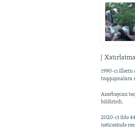
Xatırlatm
1990-cı illəri
toqquşmalara 
Azərbaycan təqr
bildirirdi.
2020-ci ildə 4
nəticəsində rə