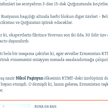
əlimləri isə sentyabrın 3-dən 15-dək Qırğızıstanda keçirilə
 Rusiyanın başçılığı altında hərbi blokun digər üzvləri – Bel
ikistan və Qırğızıstan iştirak edəcəklər.
 ki, ekspertlərin fikrincə Yerevan son iki ildə, 30 ildir üzv
facto dayandırıb.
əti belə bir məqama çəkirlər ki, əgər əvvəllər Ermənistan K
iştirak etməməsini müəyyən mənada əsaslandırmağa çalışırd
.
baş nazir
Nikol Paşinyan
ölkəsinin KTMT-dəki üzvlüyünü de
bəyan etmişdi. O demişdi ki, lazım gələrsə, Ermənistan təşk
r.
BUNA DA BAX: