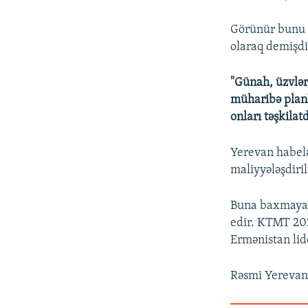
Görünür bunu n
olaraq demişdi
"Günah, üzvlər
müharibə planla
onları təşkila
Yerevan habelə
maliyyələşdiri
Buna baxmayara
edir. KTMT 202
Ermənistan lide
Rəsmi Yerevan