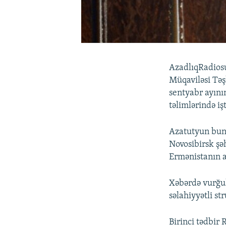
AzadlıqRadiosu
Müqaviləsi Tə
sentyabr ayını
təlimlərində i
Azatutyun bund
Novosibirsk şə
Ermənistanın a
Xəbərdə vurğul
səlahiyyətli st
Birinci tədbir