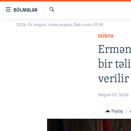
Keçid
BÖLMƏLƏR
linkləri
Axtar
Əsas
2026, 06 Avqust, cümə axşamı, Bakı vaxtı 07:38
GÜNDƏM
məzmuna
DÜNYA
#İZAHLA
qayıt
Əsas
Ermən
KORRUPSIOMETR
naviqasiyaya
#ƏSLINDƏ
qayıt
bir tə
Axtarışa
FƏRQƏ BAX
keç
verilir
QANUNI DOĞRU
ARAŞDIRMA
Avqust 07, 2024
MULTIMEDIA
RADIO ARXIV
VIDEO
Paylaş
HAQQIMIZDA
FOTOQALEREYA
OXU ZALI