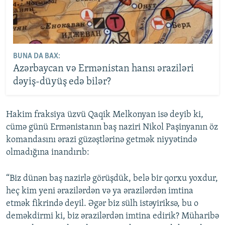
BUNA DA BAX:
Azərbaycan və Ermənistan hansı əraziləri
dəyiş-düyüş edə bilər?
Hakim fraksiya üzvü Qaqik Melkonyan isə deyib ki,
cümə günü Ermənistanın baş naziri Nikol Paşinyanın öz
komandasını ərazi güzəştlərinə getmək niyyətində
olmadığına inandırıb:
“Biz dünən baş nazirlə görüşdük, belə bir qorxu yoxdur,
heç kim yeni ərazilərdən və ya ərazilərdən imtina
etmək fikrində deyil. Əgər biz sülh istəyiriksə, bu o
deməkdirmi ki, biz ərazilərdən imtina edirik? Müharibə