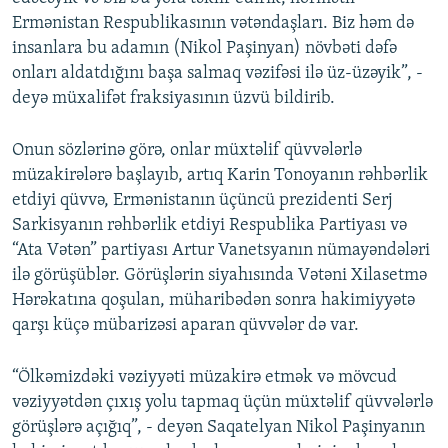
Ermənistan Respublikasının vətəndaşları. Biz həm də
insanlara bu adamın (Nikol Paşinyan) növbəti dəfə
onları aldatdığını başa salmaq vəzifəsi ilə üz-üzəyik”, -
deyə müxalifət fraksiyasının üzvü bildirib.
Onun sözlərinə görə, onlar müxtəlif qüvvələrlə
müzakirələrə başlayıb, artıq Karin Tonoyanın rəhbərlik
etdiyi qüvvə, Ermənistanın üçüncü prezidenti Serj
Sarkisyanın rəhbərlik etdiyi Respublika Partiyası və
“Ata Vətən” partiyası Artur Vanetsyanın nümayəndələri
ilə görüşüblər. Görüşlərin siyahısında Vətəni Xilasetmə
Hərəkatına qoşulan, müharibədən sonra hakimiyyətə
qarşı küçə mübarizəsi aparan qüvvələr də var.
“Ölkəmizdəki vəziyyəti müzakirə etmək və mövcud
vəziyyətdən çıxış yolu tapmaq üçün müxtəlif qüvvələrlə
görüşlərə açığıq”, - deyən Saqatelyan Nikol Paşinyanın