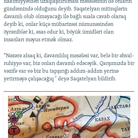
hakimiyyətdən uzaqlaşdırılması məsələsinin də onların
gündəmində olduğunu deyib. Saqatelyan mitinqlərin
davamlı olub olmayacağı ilə bağlı suala cavab olaraq
deyib ki, onlar küçə mübarizəsi nümunəsindən
öyrəniblər ki, əsas odur ki, böyük ümidləri olan
insanları məyus etmək olmaz.
“Nəzərə alsaq ki, davamlılıq məsələsi var, belə bir əhval-
ruhiyyə var, biz onları davamlı edəcəyik. Qarşımızda bir
vəzifə var və biz bu tapşırığı addım-addım yerinə
yetirməyə çalışacağıq " deyə Saqatelyan bildirib.