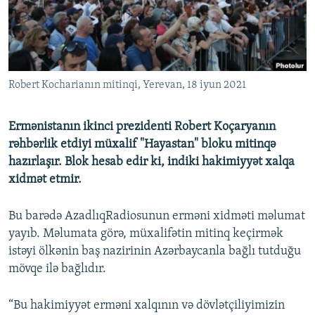
İNFOQRAFIKA
AZƏRBAYCAN ƏDƏBIYYATI KITABXANASI
MISSIYAMIZ
BIZI IZLƏ
KARIKATURA
İSLAM VƏ DEMOKRATIYA
PEŞƏ ETIKASI VƏ JURNALISTIKA STANDARTLARIMIZ
İZ - MƏDƏNIYYƏT PROQRAMI
MATERIALLARIMIZDAN ISTIFADƏ
Robert Kocharianın mitinqi, Yerevan, 18 iyun 2021
AZADLIQRADIOSU MOBIL TELEFONUNUZDA
RFE/RL-in bütün saytları
BIZIMLƏ ƏLAQƏ
Ermənistanın ikinci prezidenti Robert Koçaryanın
XƏBƏR BÜLLETENLƏRIMIZ
rəhbərlik etdiyi müxalif "Hayastan" bloku mitinqə
hazırlaşır. Blok hesab edir ki, indiki hakimiyyət xalqa
xidmət etmir.
Bu barədə AzadlıqRadiosunun erməni xidməti məlumat
yayıb. Məlumata görə, müxalifətin mitinq keçirmək
istəyi ölkənin baş nazirinin Azərbaycanla bağlı tutduğu
mövqe ilə bağlıdır.
“Bu hakimiyyət erməni xalqının və dövlətçiliyimizin