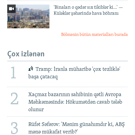
'Binaları o qədər sıx tikiblər ki...' —
Küləklər şəhərində hava böhranı
Bölmənin bütün materialları burada
Çox izlənən
1
Tramp: İranla müharibə 'çox tezliklə'
başa çatacaq
2
Xaçmaz bazarının sahibinin qətli Avropa
Məhkəməsində: Hökumətdən cavab tələb
olunur
3
Rüfət Səfərov: 'Mənim günahımdır ki, ABŞ
mənə mükafat verib?'