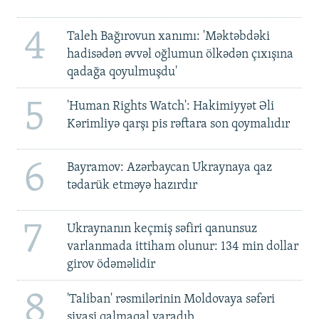
4
Taleh Bağırovun xanımı: 'Məktəbdəki
hadisədən əvvəl oğlumun ölkədən çıxışına
qadağa qoyulmuşdu'
5
'Human Rights Watch': Hakimiyyət Əli
Kərimliyə qarşı pis rəftara son qoymalıdır
6
Bayramov: Azərbaycan Ukraynaya qaz
tədarük etməyə hazırdır
7
Ukraynanın keçmiş səfiri qanunsuz
varlanmada ittiham olunur: 134 min dollar
girov ödəməlidir
8
'Taliban' rəsmilərinin Moldovaya səfəri
siyasi qalmaqal yaradıb