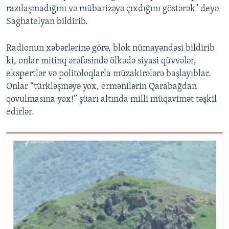
razılaşmadığını və mübarizəyə çıxdığını göstərək" deyə
Saghatelyan bildirib.
Radionun xəbərlərinə görə, blok nümayəndəsi bildirib
ki, onlar mitinq ərəfəsində ölkədə siyasi qüvvələr,
ekspertlər və politoloqlarla müzakirələrə başlayıblar.
Onlar “türkləşməyə yox, ermənilərin Qarabağdan
qovulmasına yox!” şüarı altında milli müqavimət təşkil
edirlər.