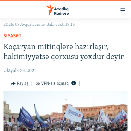
Keçid
linkləri
Əsas
2026, 07 Avqust, cümə, Bakı vaxtı 19:16
məzmuna
GÜNDƏM
SIYASƏT
qayıt
#İZAHLA
Əsas
Koçaryan mitinqlərə hazırlaşır,
KORRUPSIOMETR
naviqasiyaya
hakimiyyətsə qorxusu yoxdur deyir
qayıt
#ƏSLINDƏ
Axtarışa
Oktyabr 23, 2021
FƏRQƏ BAX
keç
QANUNI DOĞRU
Paylaş
VPN-siz açmaq
ARAŞDIRMA
MULTIMEDIA
RADIO ARXIV
VIDEO
HAQQIMIZDA
FOTOQALEREYA
OXU ZALI