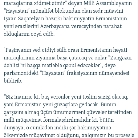
maraqlarına xidmət etmir” deyən Milli Assambleyanın
“Hayastan” müxalifət blokundan olan sədr müavini
İşxan Saqatelyan hazırkı hakimiyyətin Ermənistanın
yeni ərazilərini Azərbaycana verəcəyindən narahat
olduqlarını qeyd edib.
"Paşinyanın vəd etdiyi sülh erası Ermənistanın həyati
maraqlarının ziyanına başa çatacaq və onlar “Zəngəzur
dəhlizi”ni başqa mətləblə qəbul edəcəklər", deyə
parlamentdəki “Hayastan” fraksiyasının nümayəndəsi
bildirib.
“Biz inanırıq ki, baş verənlər yeni təslim sazişi olacaq,
yəni Ermənistan yeni güzəştlərə gedəcək. Bunun
qarşısını almaq üçün ümumerməni qüvvələr tərəfindən
milli müqavimət formalaşdırılmalıdır ki, bütün
dünyaya, o cümlədən indiki şər hakimiyyətinə
ölkəmizdə müqavimət olduğunu, xalqımızın bu proseslə