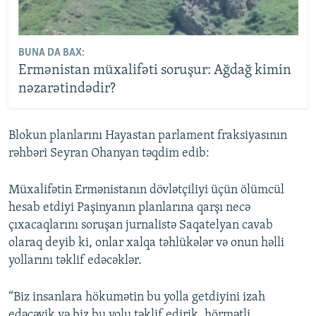
BUNA DA BAX:
Ermənistan müxalifəti soruşur: Ağdağ kimin
nəzarətindədir?
Blokun planlarını Hayastan parlament fraksiyasının
rəhbəri Seyran Ohanyan təqdim edib:
Müxalifətin Ermənistanın dövlətçiliyi üçün ölümcül
hesab etdiyi Paşinyanın planlarına qarşı necə
çıxacaqlarını soruşan jurnalistə Saqatelyan cavab
olaraq deyib ki, onlar xalqa təhlükələr və onun həlli
yollarını təklif edəcəklər.
“Biz insanlara hökumətin bu yolla getdiyini izah
edəcəyik və biz bu yolu təklif edirik, hörmətli