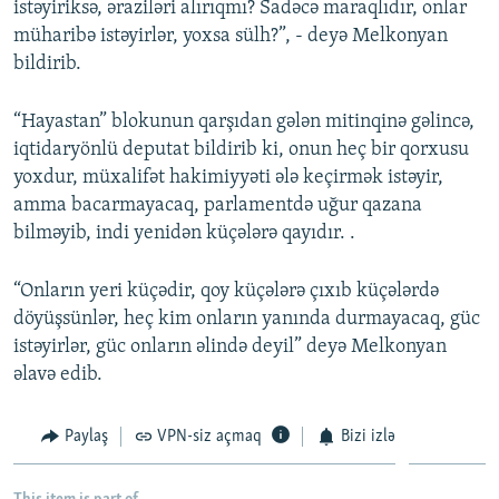
istəyiriksə, əraziləri alırıqmı? Sadəcə maraqlıdır, onlar
müharibə istəyirlər, yoxsa sülh?”, - deyə Melkonyan
bildirib.
“Hayastan” blokunun qarşıdan gələn mitinqinə gəlincə,
iqtidaryönlü deputat bildirib ki, onun heç bir qorxusu
yoxdur, müxalifət hakimiyyəti ələ keçirmək istəyir,
amma bacarmayacaq, parlamentdə uğur qazana
bilməyib, indi yenidən küçələrə qayıdır. .
“Onların yeri küçədir, qoy küçələrə çıxıb küçələrdə
döyüşsünlər, heç kim onların yanında durmayacaq, güc
istəyirlər, güc onların əlində deyil” deyə Melkonyan
əlavə edib.
Paylaş
VPN-siz açmaq
Bizi izlə