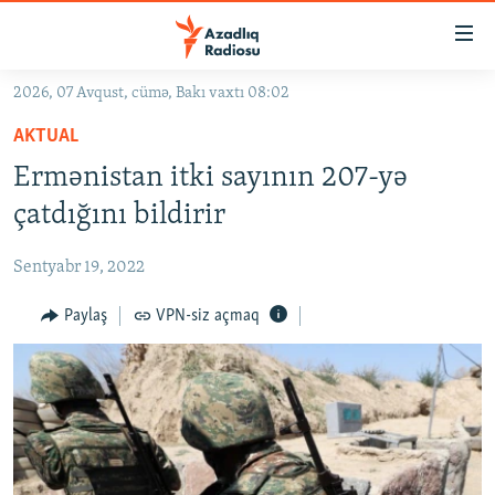
Keçid
linkləri
Əsas
2026, 07 Avqust, cümə, Bakı vaxtı 08:02
məzmuna
GÜNDƏM
AKTUAL
qayıt
#İZAHLA
Əsas
Ermənistan itki sayının 207-yə
KORRUPSIOMETR
naviqasiyaya
çatdığını bildirir
qayıt
#ƏSLINDƏ
Axtarışa
Sentyabr 19, 2022
FƏRQƏ BAX
keç
QANUNI DOĞRU
Paylaş
VPN-siz açmaq
ARAŞDIRMA
MULTIMEDIA
RADIO ARXIV
VIDEO
HAQQIMIZDA
FOTOQALEREYA
OXU ZALI