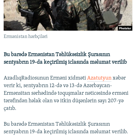
İNFOQRAFIKA
AZƏRBAYCAN ƏDƏBIYYATI KITABXANASI
MISSIYAMIZ
BIZI IZLƏ
KARIKATURA
İSLAM VƏ DEMOKRATIYA
PEŞƏ ETIKASI VƏ JURNALISTIKA STANDARTLARIMIZ
İZ - MƏDƏNIYYƏT PROQRAMI
MATERIALLARIMIZDAN ISTIFADƏ
Ermənistan hərbçiləri
AZADLIQRADIOSU MOBIL TELEFONUNUZDA
RFE/RL-in bütün saytları
BIZIMLƏ ƏLAQƏ
Bu barədə Ermənistan Təhlükəsizlik Şurasının
XƏBƏR BÜLLETENLƏRIMIZ
sentyabrın 19-da keçirilmiş iclasında məlumat verilib
AzadlıqRadiosunun Erməni xidməti
Azatutyun
xəbər
verir ki, sentyabrın 12-də və 13-də Azərbaycan-
Ermənsitan sərhədində toquşmalar nəticəsində erməni
tərəfindən həlak olan və itkin düşənlərin sayı 207-yə
çatıb.
Bu barədə Ermənistan Təhlükəsizlik Şurasının
sentyabrın 19-da keçirilmiş iclasında məlumat verilib.