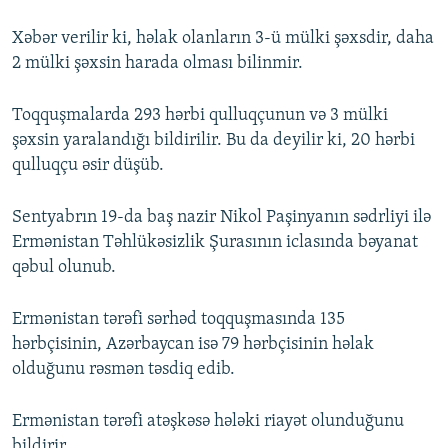
Xəbər verilir ki, həlak olanların 3-ü mülki şəxsdir, daha
2 mülki şəxsin harada olması bilinmir.
Toqquşmalarda 293 hərbi qulluqçunun və 3 mülki
şəxsin yaralandığı bildirilir. Bu da deyilir ki, 20 hərbi
qulluqçu əsir düşüb.
Sentyabrın 19-da baş nazir Nikol Paşinyanın sədrliyi ilə
Ermənistan Təhlükəsizlik Şurasının iclasında bəyanat
qəbul olunub.
Ermənistan tərəfi sərhəd toqquşmasında 135
hərbçisinin, Azərbaycan isə 79 hərbçisinin həlak
olduğunu rəsmən təsdiq edib.
Ermənistan tərəfi atəşkəsə hələki riayət olunduğunu
bildirir.