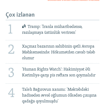
Çox izlənən
1
Tramp: 'İranla müharibədənsə,
razılaşmaya üstünlük verirəm'
2
Xaçmaz bazarının sahibinin qətli Avropa
Məhkəməsində: Hökumətdən cavab tələb
olunur
3
'Human Rights Watch': Hakimiyyət Əli
Kərimliyə qarşı pis rəftara son qoymalıdır
4
Taleh Bağırovun xanımı: 'Məktəbdəki
hadisədən əvvəl oğlumun ölkədən çıxışına
qadağa qoyulmuşdu'