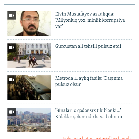
Elvin Mustafayev azadlıqda:
'Milyonluq yox, minlik korrupsiya
var'
Gürcüstan ali təhsili pulsuz etdi
Metroda 11 aylıq fasilə: 'Daşınma
pulsuz olsun'
'Binaları o qədər sıx tikiblər ki...' —
Küləklər şəhərində hava böhranı
Bölmənin bütün materialları burada