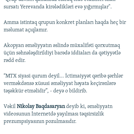
sursatı Yerevanda kirələdikləri evə yığırmışlar".
Amma istintaq qrupun konkret planları haqda heç bir
məlumat açıqlamır.
Akopyan əməliyyatın əslində müxalifəti qorxutmaq
üçün səhnələşdirildiyi barədə iddiaları da qətiyyətlə
rədd edir.
“MTX siyasi qurum deyil... İctimaiyyət qəribə şərhlər
verməkdənsə xüsusi əməliyyat həyata keçirənlərə
təşəkkür etməlidir”, - deyə o bildirib.
Vəkil
Nikolay Baqdasaryan
deyib ki, əməliyyatn
videosunun İnternetdə yayılması təqsirsizlik
prezumpsiyasının pozulmasıdır.