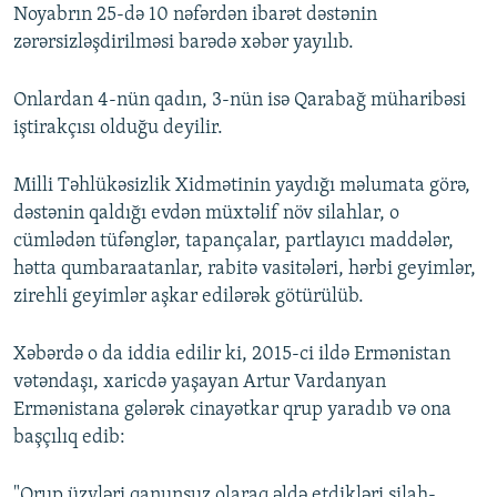
Noyabrın 25-də 10 nəfərdən ibarət dəstənin
zərərsizləşdirilməsi barədə xəbər yayılıb.
Onlardan 4-nün qadın, 3-nün isə Qarabağ müharibəsi
iştirakçısı olduğu deyilir.
Milli Təhlükəsizlik Xidmətinin yaydığı məlumata görə,
dəstənin qaldığı evdən müxtəlif növ silahlar, o
cümlədən tüfənglər, tapançalar, partlayıcı maddələr,
hətta qumbaraatanlar, rabitə vasitələri, hərbi geyimlər,
zirehli geyimlər aşkar edilərək götürülüb.
Xəbərdə o da iddia edilir ki, 2015-ci ildə Ermənistan
vətəndaşı, xaricdə yaşayan Artur Vardanyan
Ermənistana gələrək cinayətkar qrup yaradıb və ona
başçılıq edib:
"Qrup üzvləri qanunsuz olaraq əldə etdikləri silah-