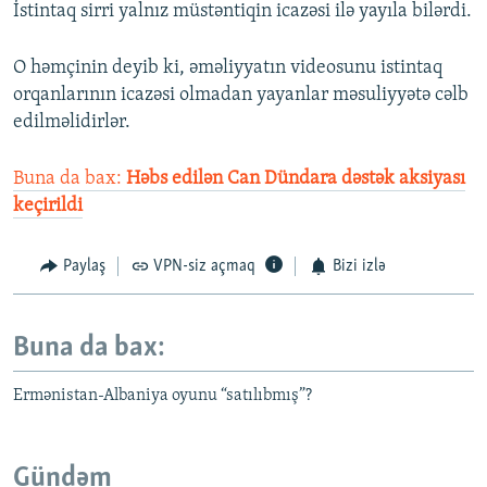
İstintaq sirri yalnız müstəntiqin icazəsi ilə yayıla bilərdi.
O həmçinin deyib ki, əməliyyatın videosunu istintaq
orqanlarının icazəsi olmadan yayanlar məsuliyyətə cəlb
edilməlidirlər.
Buna da bax:
Həbs edilən Can Dündara dəstək aksiyası
keçirildi
Paylaş
VPN-siz açmaq
Bizi izlə
Buna da bax:
Ermənistan-Albaniya oyunu “satılıbmış”?
Gündəm