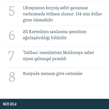
5
Ukraynanın keçmiş səfiri qanunsuz
varlanmada ittiham olunur: 134 min dollar
girov ödəməlidir
6
Əli Kərimlinin saxlanma şəraitinin
ağırlaşdırıldığı bildirilir
7
'Taliban' rəsmilərinin Moldovaya səfəri
siyasi qalmaqal yaradıb
8
Rusiyada namaza görə cərimələr
BIZI IZLƏ