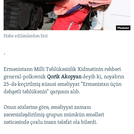
İNFOQRAFIKA
AZƏRBAYCAN ƏDƏBIYYATI KITABXANASI
MISSIYAMIZ
BIZI IZLƏ
KARIKATURA
İSLAM VƏ DEMOKRATIYA
PEŞƏ ETIKASI VƏ JURNALISTIKA STANDARTLARIMIZ
İZ - MƏDƏNIYYƏT PROQRAMI
MATERIALLARIMIZDAN ISTIFADƏ
Həbs edilənlərdən biri
AZADLIQRADIOSU MOBIL TELEFONUNUZDA
RFE/RL-in bütün saytları
BIZIMLƏ ƏLAQƏ
-
XƏBƏR BÜLLETENLƏRIMIZ
Ermənistann Milli Təhlükəsizlik Xidmətinin rəhbəri
general-polkovnik
Qorik Akopyan
deyib ki, noyabrın
25-də keçirilmiş xüsusi əməliyyat “Ermənistan üçün
dəhşətli təhlükənin” qarşısını alıb.
Onun sözlərinə görə, əməliyyat zamanı
zərərsizləşdirilmiş qrupun mümkün əməlləri
nəticəsində çoxlu insan tələfat ola bilərdi.