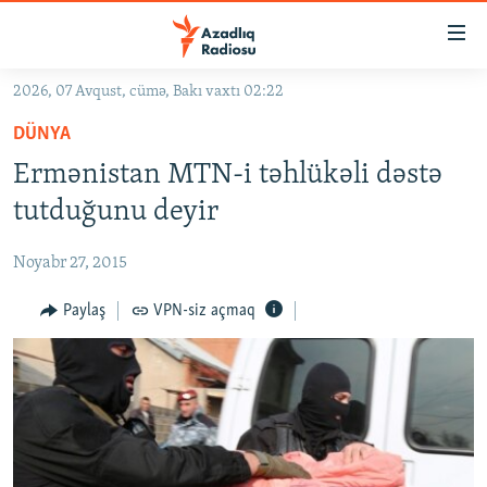
Keçid
linkləri
Əsas
2026, 07 Avqust, cümə, Bakı vaxtı 02:22
məzmuna
GÜNDƏM
DÜNYA
qayıt
#İZAHLA
Əsas
Ermənistan MTN-i təhlükəli dəstə
KORRUPSIOMETR
naviqasiyaya
tutduğunu deyir
qayıt
#ƏSLINDƏ
Axtarışa
Noyabr 27, 2015
FƏRQƏ BAX
keç
QANUNI DOĞRU
Paylaş
VPN-siz açmaq
ARAŞDIRMA
MULTIMEDIA
RADIO ARXIV
VIDEO
HAQQIMIZDA
FOTOQALEREYA
OXU ZALI