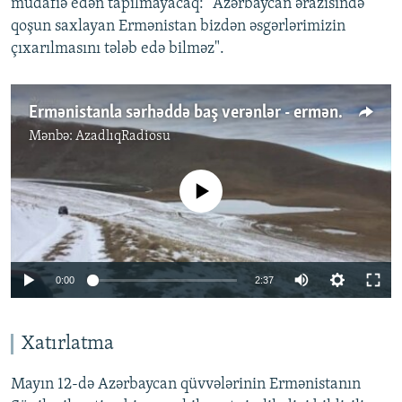
müdafiə edən tapılmayacaq: "Azərbaycan ərazisində
qoşun saxlayan Ermənistan bizdən əsgərlərimizin
çıxarılmasını tələb edə bilməz".
Ermənistanla sərhəddə baş verənlər - erməni tərəfinin çəkdiyi kadrlar
Mənbə:
AzadlıqRadiosu
No media source currently available
Auto
0:00
2:37
240p
360p
Xatırlatma
Auto
240p
360p
480p
480p
Mayın 12-də Azərbaycan qüvvələrinin Ermənistanın
720p