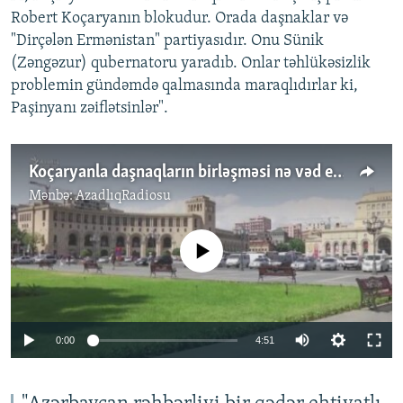
Robert Koçaryanın blokudur. Orada daşnaklar və
"Dirçələn Ermənistan" partiyasıdır. Onu Sünik
(Zəngəzur) qubernatoru yaradıb. Onlar təhlükəsizlik
problemin gündəmdə qalmasında maraqlıdırlar ki,
Paşinyanı zəiflətsinlər".
Koçaryanla daşnaqların birləşməsi nə vəd edir?
Mənbə:
AzadlıqRadiosu
No media source currently available
Auto
0:00
4:51
240p
360p