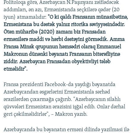
Politoloqa görə, Azərbaycan N.Paşınyanı zəiflədəcək
addımları, ən azı, Ermənistanda seçkilərə qədər (20
iyun) atmamalıdır:
"O ki qaldı Fransanın münasibətinə,
Ermənistana bu dəstək yalnız ritorika səviyyəsindədir.
Ötən müharibə (2020) zamanı biz Fransadan
ermənilərə maddi və hərbi dəstəyini görmədik. Amma
Fransa Minsk qrupunun həmsədri olaraq Emmanuel
Makronun dünənki bəyanatı Fransanın bitərəfliyinə
ziddir. Azərbaycan Fransadan obyektivliyi tələb
etməlidir".
Fransa prezidenti Facebook-da yaydığı bəyanatda
Azərbaycandan əsgərlərini Ermənistanla sərhəd
ərazilərdən çıxarmağa çağırıb. "Azərbaycanın silahlı
qüvvələri Ermənistan ərazisini işğal edib. Onlar dərhal
geri çəkilməlidirlər", – Makron yazıb.
Azərbaycanda bu bəyanatın erməni dilində yazilmasi ilə