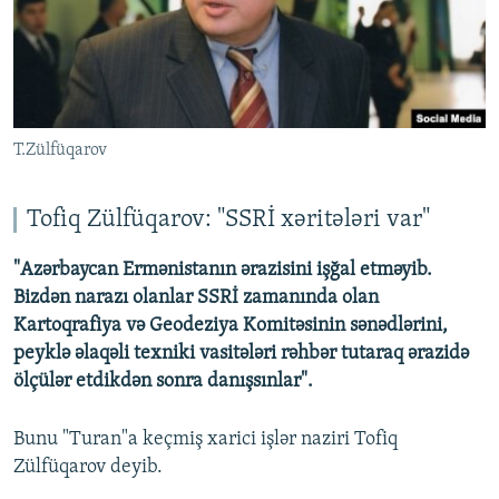
T.Zülfüqarov
Tofiq Zülfüqarov: "SSRİ xəritələri var"
"Azərbaycan Ermənistanın ərazisini işğal etməyib.
Bizdən narazı olanlar SSRİ zamanında olan
Kartoqrafiya və Geodeziya Komitəsinin sənədlərini,
peyklə əlaqəli texniki vasitələri rəhbər tutaraq ərazidə
ölçülər etdikdən sonra danışsınlar".
Bunu "Turan"a keçmiş xarici işlər naziri Tofiq
Zülfüqarov deyib.