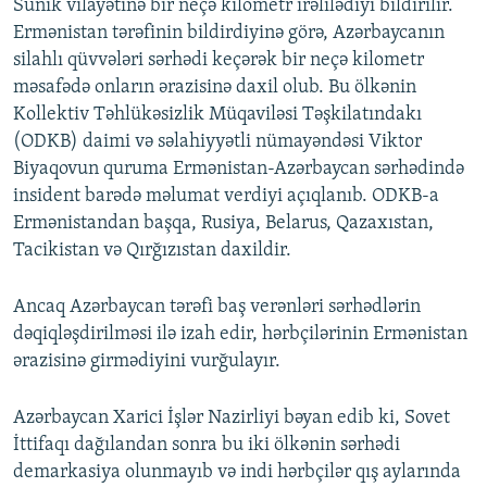
Sünik vilayətinə bir neçə kilometr irəlilədiyi bildirilir.
720p
1080p
Ermənistan tərəfinin bildirdiyinə görə, Azərbaycanın
1080p
silahlı qüvvələri sərhədi keçərək bir neçə kilometr
məsafədə onların ərazisinə daxil olub. Bu ölkənin
Kollektiv Təhlükəsizlik Müqaviləsi Təşkilatındakı
(ODKB) daimi və səlahiyyətli nümayəndəsi Viktor
Biyaqovun quruma Ermənistan-Azərbaycan sərhədində
insident barədə məlumat verdiyi açıqlanıb. ODKB-a
Ermənistandan başqa, Rusiya, Belarus, Qazaxıstan,
Tacikistan və Qırğızıstan daxildir.
Ancaq Azərbaycan tərəfi baş verənləri sərhədlərin
dəqiqləşdirilməsi ilə izah edir, hərbçilərinin Ermənistan
ərazisinə girmədiyini vurğulayır.
Azərbaycan Xarici İşlər Nazirliyi bəyan edib ki, Sovet
İttifaqı dağılandan sonra bu iki ölkənin sərhədi
demarkasiya olunmayıb və indi hərbçilər qış aylarında