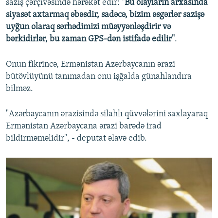
saziş çərçivəsində hərəkət edir:
"Bu olayların arxasında
siyasət axtarmaq əbəsdir, sadəcə, bizim əsgərlər sazişə
uyğun olaraq sərhədimizi müəyyənləşdirir və
bərkidirlər, bu zaman GPS-dən istifadə edilir"
.
Onun fikrincə, Ermənistan Azərbaycanın ərazi
bütövlüyünü tanımadan onu işğalda günahlandıra
bilməz.
"Azərbaycanın ərazisində silahlı qüvvələrini saxlayaraq
Ermənistan Azərbaycana ərazi barədə irad
bildirməməlidir", - deputat əlavə edib.