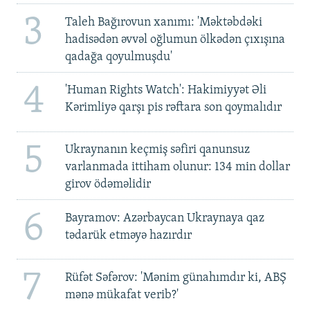
3
Taleh Bağırovun xanımı: 'Məktəbdəki
hadisədən əvvəl oğlumun ölkədən çıxışına
qadağa qoyulmuşdu'
4
'Human Rights Watch': Hakimiyyət Əli
Kərimliyə qarşı pis rəftara son qoymalıdır
5
Ukraynanın keçmiş səfiri qanunsuz
varlanmada ittiham olunur: 134 min dollar
girov ödəməlidir
6
Bayramov: Azərbaycan Ukraynaya qaz
tədarük etməyə hazırdır
7
Rüfət Səfərov: 'Mənim günahımdır ki, ABŞ
mənə mükafat verib?'