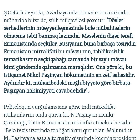
Ş.Cəfərli deyir ki, Azərbaycanla Ermənistan arasında
müharibə bitsə də, sülh müqaviləsi yoxdur:
"Dövlət
sərhədlərinin müəyyənləşməsində belə mübahisələrin
olmasına təbii baxmaq lazımdır. Məsələnin digər tərəfi
Ermənistanda seçkilər, Rusiyanın buna birbaşa təsiridir.
Ermənistan müxalifəti bu mövzunun, təhlükəsizlik
tematikasının seçkiqabağı zamanda bir saylı mövzu
kimi gündəmdə qalmasına maraqlıdır. Ona görə ki, bu
istiqamət Nikol Paşinyan hökumətinin ən zəif sahəsidir.
Aydındır ki, müharibədəki məğlubiyyətə görə birbaşa
Paşınyan hakimiyyəti cavabdehdir".
Politoloqun vurğulamasına görə, indi müxalifət
ittihamlarını onda qurur ki, N.Paşinyan nəinki
Qarabağı, hətta Ermənistanı müdafiə etməkdə acizdir:
"Belə tezis üzərində təbliğatlarını qurublar. Məlumdur
ki, Paşinyana əsas alternativ qismində keçmiş prezident