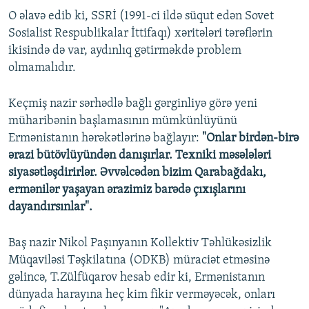
O əlavə edib ki, SSRİ (1991-ci ildə süqut edən Sovet
Sosialist Respublikalar İttifaqı) xəritələri tərəflərin
ikisində də var, aydınlıq gətirməkdə problem
olmamalıdır.
Keçmiş nazir sərhədlə bağlı gərginliyə görə yeni
müharibənin başlamasının mümkünlüyünü
Ermənistanın hərəkətlərinə bağlayır:
"Onlar birdən-birə
ərazi bütövlüyündən danışırlar. Texniki məsələləri
siyasətləşdirirlər. Əvvəlcədən bizim Qarabağdakı,
ermənilər yaşayan ərazimiz barədə çıxışlarını
dayandırsınlar".
Baş nazir Nikol Paşınyanın Kollektiv Təhlükəsizlik
Müqaviləsi Təşkilatına (ODKB) müraciət etməsinə
gəlincə, T.Zülfüqarov hesab edir ki, Ermənistanın
dünyada harayına heç kim fikir verməyəcək, onları