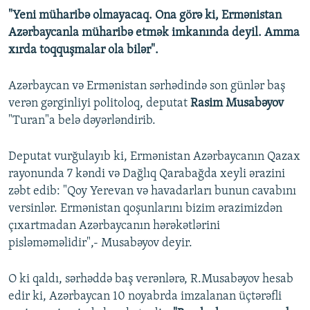
"Yeni müharibə olmayacaq. Ona görə ki, Ermənistan
Azərbaycanla müharibə etmək imkanında deyil. Amma
xırda toqquşmalar ola bilər".
Azərbaycan və Ermənistan sərhədində son günlər baş
verən gərginliyi politoloq, deputat
Rasim Musabəyov
"Turan"a belə dəyərləndirib.
Deputat vurğulayıb ki, Ermənistan Azərbaycanın Qazax
rayonunda 7 kəndi və Dağlıq Qarabağda xeyli ərazini
zəbt edib: "Qoy Yerevan və havadarları bunun cavabını
versinlər. Ermənistan qoşunlarını bizim ərazimizdən
çıxartmadan Azərbaycanın hərəkətlərini
pisləməməlidir",- Musabəyov deyir.
O ki qaldı, sərhəddə baş verənlərə, R.Musabəyov hesab
edir ki, Azərbaycan 10 noyabrda imzalanan üçtərəfli