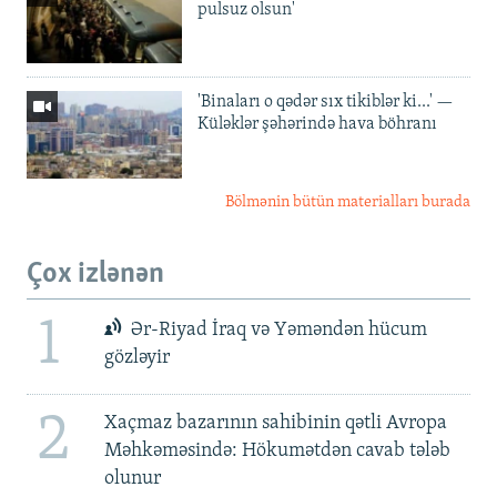
pulsuz olsun'
'Binaları o qədər sıx tikiblər ki...' —
Küləklər şəhərində hava böhranı
Bölmənin bütün materialları burada
Çox izlənən
1
Ər-Riyad İraq və Yəməndən hücum
gözləyir
2
Xaçmaz bazarının sahibinin qətli Avropa
Məhkəməsində: Hökumətdən cavab tələb
olunur