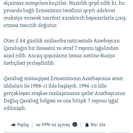
əlçatmaz mövqelərə keçirlər. Nazirlik qeyd edib ki, bu
proseslə bağlı Ermənistan tərəfinin qeyri-adekvat
reaksiya verərək təxribat xarakterli bəyanatlarla çıxış
etməsi təəccüb doğurur.
Ötən il 44 günlük müharibə nəticəsində Azərbaycan
Qarabağın bir hissəsini və ətraf 7 rayonu işğalından
azad edib. Ancaq qoşunların təmas xəttinə Rusiya
hərbçiləri yerləşdirilib.
Qarabağ münaqişəsi Ermənistanın Azərbaycana ərazi
iddiaları ilə 1988-ci ildə başlayıb. 1994-cü ildə
gerçəkləşən atəşkəs razılaşmasına qədər Azərbaycanın
Dağlıq Qarabağ bölgəsi və ona bitişik 7 rayonu işğal
edilmişdi.
Paylaş
VPN-siz açmaq
Bizi izlə