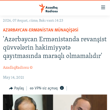
Keçid
linkləri
Əsas
2026, 07 Avqust, cümə, Bakı vaxtı 14:23
məzmuna
GÜNDƏM
AZƏRBAYCAN-ERMƏNISTAN MÜNAQIŞƏSI
qayıt
#İZAHLA
Əsas
'Azərbaycan Ermənistanda revanşist
KORRUPSIOMETR
naviqasiyaya
qüvvələrin hakimiyyətə
qayıt
#ƏSLINDƏ
qayıtmasında maraqlı olmamalıdır'
Axtarışa
FƏRQƏ BAX
keç
AzadlıqRadiosu ©
QANUNI DOĞRU
May 14, 2021
ARAŞDIRMA
MULTIMEDIA
Paylaş
VPN-siz açmaq
RADIO ARXIV
VIDEO
HAQQIMIZDA
FOTOQALEREYA
OXU ZALI