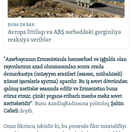
BUNA DA BAX:
Avropa İttifaqı və ABŞ sərhəddəki gərginliyə
reaksiya veriblər
"Azərbaycanın Ermənistanla həmsərhəd və işğalda olan
rayonlarının azad olunmasından sonra orada
demarkasiya (müəyyən əraziləri (əsasən, mübahisəli)
xüsusi işarələrlə ayırma) aparılır. Bu iş sovet dövründən
qalmış xəritələr əsasında edilir və Ermənistan buna
etiraz etmir, çünki yeganə etibarlı mənbə məhz sovet
xəritələridir"
. Bunu AzadlıqRadiosuna politoloq
Şahin
Cəfərli
deyib.
Onun fikrincə, təbiidir ki, bu prosesdə fikir müxtəlifliyi