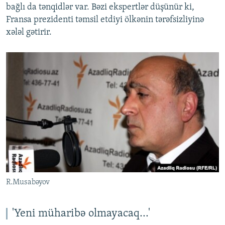
bağlı da tənqidlər var. Bəzi ekspertlər düşünür ki,
Fransa prezidenti təmsil etdiyi ölkənin tərəfsizliyinə
xələl gətirir.
R.Musabəyov
'Yeni müharibə olmayacaq...'