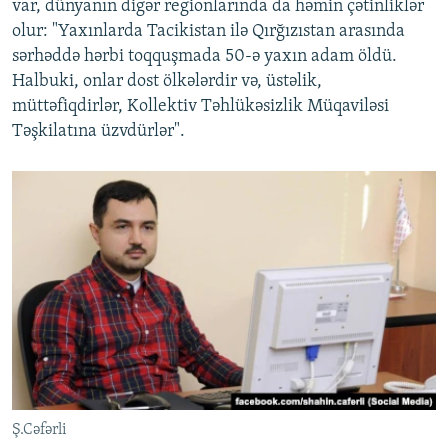
var, dünyanın digər regionlarında da həmin çətinliklər
olur: "Yaxınlarda Tacikistan ilə Qırğızıstan arasında
sərhəddə hərbi toqquşmada 50-ə yaxın adam öldü.
Halbuki, onlar dost ölkələrdir və, üstəlik,
müttəfiqdirlər, Kollektiv Təhlükəsizlik Müqaviləsi
Təşkilatına üzvdürlər".
Ş.Cəfərli