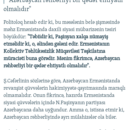
"Azərbaycan rəhbərliyi bir qədər ehtiyatlı
olmalıdır"
Auto
240p
360p
480p
480p
720p
Politoloq hesab edir ki, bu məsələnin belə şişməsində
720p
1080p
məhz Ermənistanda daxili siyasi mübarizənin təsiri
1080p
böyükdür:
"Təbiidir ki, Paşinyan xalqa nümayiş
etməlidir ki, o, əlindən gələni edir. Ermənistanın
Kollektiv Təhlükəsizlik Müqaviləsi Təşkilatına
müraciəti buna görədir. Mənim fikrimcə, Azərbaycan
rəhbərliyi bir qədər ehtiyatlı olmalıdır".
Ş.Cəfərlinin sözlərinə görə, Azərbaycan Ermənistanda
revanşist qüvvələrin hakimiyyətə qayıtmasında maraqlı
olmamalıdır. Onun fikrincə, hazırda Ermənistanda
siyasi qüvvələrin içində N.Paşinyanın partiyası
Azərbaycana daha uyğundur. Amma o, istisna etmir ki,
Azərbaycan rəhbərliyində ayrı mülahizələr ola bilər.