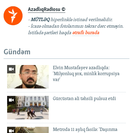
AzadlıqRadiosu ©
-
MÜTLƏQ
hiperlinklə istinad verilməlidir.
- İcazə olmadan fotolarımızı təkrar dərc etməyin.
İstifadə şərtləri haqda
ətraflı burada
Gündəm
Elvin Mustafayev azadlıqda:
'Milyonluq yox, minlik korrupsiya
var'
Gürcüstan ali təhsili pulsuz etdi
Metroda 11 aylıq fasilə: 'Daşınma