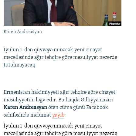
İNFOQRAFIKA
AZƏRBAYCAN ƏDƏBIYYATI KITABXANASI
MISSIYAMIZ
BIZI IZLƏ
KARIKATURA
İSLAM VƏ DEMOKRATIYA
PEŞƏ ETIKASI VƏ JURNALISTIKA STANDARTLARIMIZ
İZ - MƏDƏNIYYƏT PROQRAMI
MATERIALLARIMIZDAN ISTIFADƏ
Karen Andreasyan
AZADLIQRADIOSU MOBIL TELEFONUNUZDA
RFE/RL-in bütün saytları
BIZIMLƏ ƏLAQƏ
İyulun 1-dən qüvvəyə minəcək yeni cinayət
məcəlləsində ağır təhqirə görə məsuliyyət nəzərdə
XƏBƏR BÜLLETENLƏRIMIZ
tutulmayacaq
Ermənistan hakimiyyəti ağır təhqirə görə cinayət
məsuliyyətini ləğv edir. Bu haqda Ədliyyə naziri
Karen Andreasyan
ötən cümə günü Facebook
səhifəsində məlumat
yayıb
.
İyulun 1-dən qüvvəyə minəcək yeni cinayət
məcəlləsində ağır təhqirə görə məsuliyyət nəzərdə