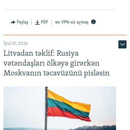
Paylaş
PDF
VPN-siz açmaq
İyul 27, 2026
Litvadan təklif: Rusiya
vətəndaşları ölkəyə girərkən
Moskvanın təcavüzünü pisləsin