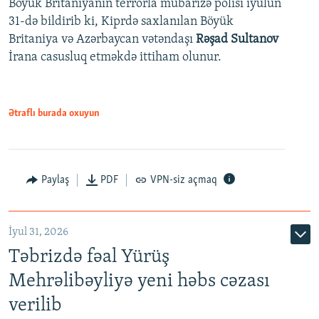
Böyük Britaniyanın terrorla mübarizə polisi iyulun
31-də bildirib ki, Kiprdə saxlanılan Böyük
Britaniya və Azərbaycan vətəndaşı
Rəşad Sultanov
İrana casusluq etməkdə ittiham olunur.
Ətraflı burada oxuyun
Paylaş
PDF
VPN-siz açmaq
İyul 31, 2026
Təbrizdə fəal Yürüş
Mehrəlibəyliyə yeni həbs cəzası
verilib