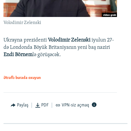
Volodimir Zelenski
Ukrayna prezidenti
Volodimir Zelenski
iyulun 27-
də Londonda Böyük Britaniyanın yeni baş naziri
Endi Börnem
lə görüşəcək.
Ətraflı burada oxuyun
Paylaş
PDF
VPN-siz açmaq