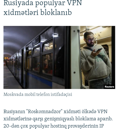
Rusiyada populyar VPN
xidmətləri bloklanıb
Moskvada mobil telefon istifadəçisi
Rusiyanın "Roskomnadzor" xidməti ölkədə VPN
xidmətlərinə qarşı genişmiqyaslı bloklama aparıb.
20-dən çox populyar hostinq provayderinin IP