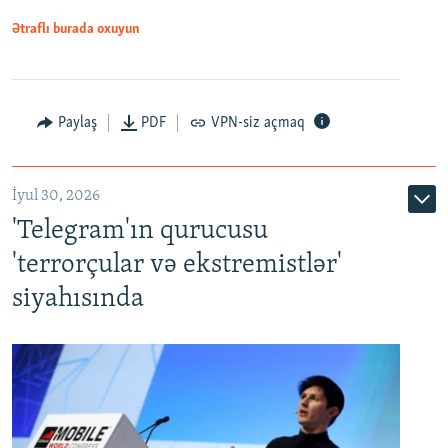
Ətraflı burada oxuyun
Paylaş
PDF
VPN-siz açmaq
İyul 30, 2026
'Telegram'ın qurucusu
'terrorçular və ekstremistlər'
siyahısında