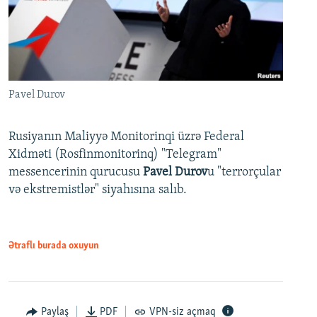
Pavel Durov
Rusiyanın Maliyyə Monitorinqi üzrə Federal
Xidməti (Rosfinmonitorinq) "Telegram"
messencerinin qurucusu
Pavel Durov
u "terrorçular
və ekstremistlər" siyahısına salıb.
Ətraflı burada oxuyun
Paylaş
PDF
VPN-siz açmaq