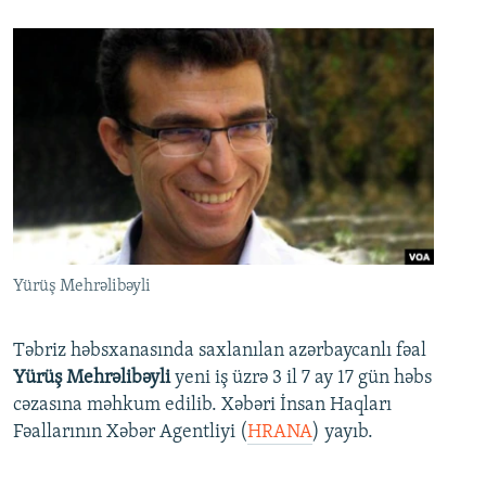
Yürüş Mehrəlibəyli
Təbriz həbsxanasında saxlanılan azərbaycanlı fəal
Yürüş Mehrəlibəyli
yeni iş üzrə 3 il 7 ay 17 gün həbs
cəzasına məhkum edilib. Xəbəri İnsan Haqları
Fəallarının Xəbər Agentliyi (
HRANA
) yayıb.