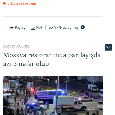
Ətraflı burada oxuyun
Paylaş
PDF
VPN-siz açmaq
Avqust 03, 2026
Moskva restoranında partlayışda
azı 3 nəfər ölüb