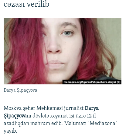
cəzası verilib
Darya Şipaçyova
Moskva şəhər Məhkəməsi jurnalist
Darya
Şipaçyova
nı dövlətə xəyanət işi üzrə 12 il
azadlıqdan məhrum edib. Məlumatı "Mediazona"
yayıb.