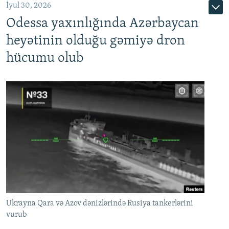
İyul 30, 2026
Odessa yaxınlığında Azərbaycan
heyətinin olduğu gəmiyə dron
hücumu olub
Ukrayna Qara və Azov dənizlərində Rusiya tankerlərini
vurub