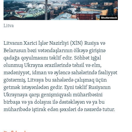
Litva
Litvanın Xarici İşlər Nazirliyi (XİN) Rusiya və
Belarusun bəzi vətəndaşlarının ölkəyə girişinə
qadağa qoyulmasını təklif edir. Söhbət işğal
olunmuş Ukrayna ərazilərində təhsil və elm,
mədəniyyət, idman və əyləncə sahələrində fəaliyyət
göstərmiş, Litvaya bu sahələrdə çalışmaq üçün
getmək istəyənlədən gedir. Eyni təklif Rusiyanın
Ukraynaya qarşı genişmiqyaslı müharibəsini
birbaşa və ya dolayısı ilə dəstəkləyən və ya bu
müharibədə iştirak edən şəxsləri də nəzərdə tutur.