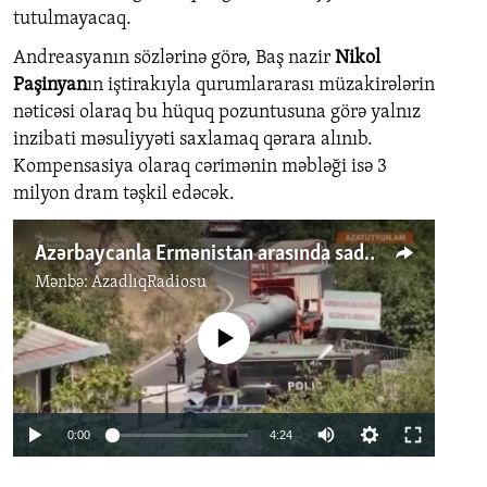
tutulmayacaq.
Andreasyanın sözlərinə görə, Baş nazir
Nikol
Paşinyan
ın iştirakıyla qurumlararası müzakirələrin
nəticəsi olaraq bu hüquq pozuntusuna görə yalnız
inzibati məsuliyyəti saxlamaq qərara alınıb.
Kompensasiya olaraq cərimənin məbləği isə 3
milyon dram təşkil edəcək.
Azərbaycanla Ermənistan arasında sadələşdirilmiş rejim nəyi nəzərdə tutur?
Mənbə:
AzadlıqRadiosu
No media source currently available
Auto
0:00
4:24
240p