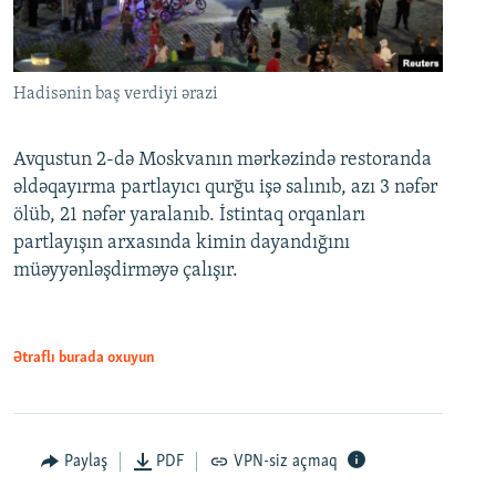
Hadisənin baş verdiyi ərazi
Avqustun 2-də Moskvanın mərkəzində restoranda
əldəqayırma partlayıcı qurğu işə salınıb, azı 3 nəfər
ölüb, 21 nəfər yaralanıb. İstintaq orqanları
partlayışın arxasında kimin dayandığını
müəyyənləşdirməyə çalışır.
Ətraflı burada oxuyun
Paylaş
PDF
VPN-siz açmaq