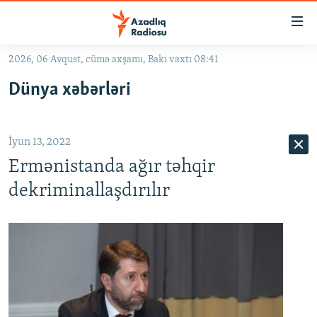
Keçid
linkləri
Əsas
2026, 06 Avqust, cümə axşamı, Bakı vaxtı 08:41
məzmuna
GÜNDƏM
Dünya xəbərləri
qayıt
#İZAHLA
Əsas
KORRUPSIOMETR
naviqasiyaya
İyun 13, 2022
qayıt
#ƏSLINDƏ
Axtarışa
Ermənistanda ağır təhqir
FƏRQƏ BAX
keç
dekriminallaşdırılır
QANUNI DOĞRU
ARAŞDIRMA
MULTIMEDIA
RADIO ARXIV
VIDEO
HAQQIMIZDA
FOTOQALEREYA
OXU ZALI