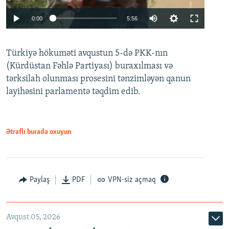
Auto
0:00
5:56
240p
Türkiyə hökuməti avqustun 5-də PKK-nın
360p
(Kürdüstan Fəhlə Partiyası) buraxılması və
480p
Auto
240p
360p
480p
tərksilah olunması prosesini tənzimləyən qanun
720p
layihəsini parlamentə təqdim edib.
720p
1080p
1080p
Ətraflı burada oxuyun
Paylaş
PDF
VPN-siz açmaq
Avqust 05, 2026