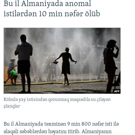
Bu il Almaniyada anomal
istilərdən 10 min nəfər ölüb
Kölndə yay istisindən qorunmaq məqsədilə su çiləyən
şlanqlar
Bu il Almaniyada təxminən 9 min 800 nəfər isti ilə
əlaqəli səbəblərdən həyatını itirib. Almaniyanın