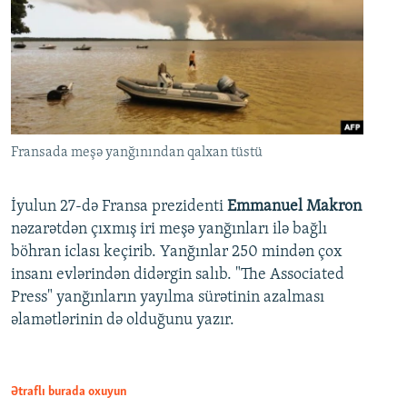
Fransada meşə yanğınından qalxan tüstü
İyulun 27-də Fransa prezidenti
Emmanuel Makron
nəzarətdən çıxmış iri meşə yanğınları ilə bağlı
böhran iclası keçirib. Yanğınlar 250 mindən çox
insanı evlərindən didərgin salıb. "The Associated
Press" yanğınların yayılma sürətinin azalması
əlamətlərinin də olduğunu yazır.
Ətraflı burada oxuyun