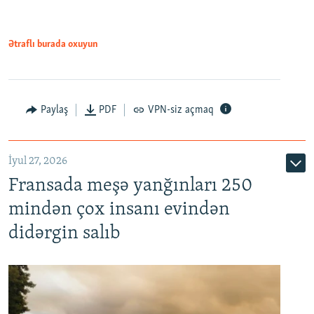
Ətraflı burada oxuyun
Paylaş
PDF
VPN-siz açmaq
İyul 27, 2026
Fransada meşə yanğınları 250
mindən çox insanı evindən
didərgin salıb