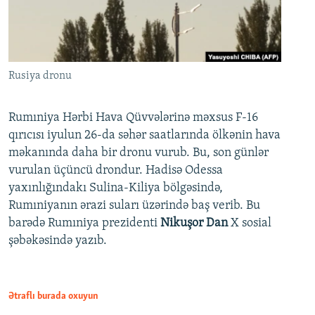
Rusiya dronu
Rumıniya Hərbi Hava Qüvvələrinə məxsus F-16
qırıcısı iyulun 26-da səhər saatlarında ölkənin hava
məkanında daha bir dronu vurub. Bu, son günlər
vurulan üçüncü drondur. Hadisə Odessa
yaxınlığındakı Sulina-Kiliya bölgəsində,
Rumıniyanın ərazi suları üzərində baş verib. Bu
barədə Rumıniya prezidenti
Nikuşor Dan
X sosial
şəbəkəsində yazıb.
Ətraflı burada oxuyun