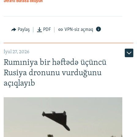
Ətraflı burada oxuyun
Paylaş
PDF
VPN-siz açmaq
İyul 27, 2026
Rumıniya bir həftədə üçüncü
Rusiya dronunu vurduğunu
açıqlayıb