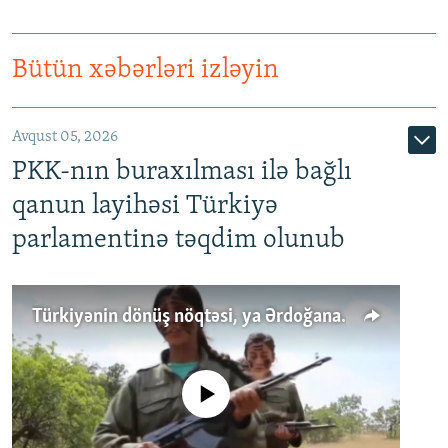
Bütün xəbərləri izləyin
Avqust 05, 2026
PKK-nın buraxılması ilə bağlı
qanun layihəsi Türkiyə
parlamentinə təqdim olunub
Türkiyənin dönüş nöqtəsi, ya Ərdoğana üçüncü şans: PKK ilə qəfil barışıq nə deməkdir?
No media source currently available