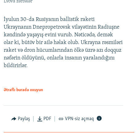
Lvova zərbələr
İyulun 30-da Rusiyanın ballistik raketi
Ukraynanın Dnepropetrovsk vilayətinin Radiuşne
kəndində yaşayış evini vurub. Nəticədə, demək
olar ki, bütöv bir ailə həlak olub. Ukrayna rəsmiləri
raket və dron hücumlarından ölkə üzrə azı doqquz
nəfərin öldüyünü, onlarla insanın yaralandığını
bildirirlər.
Ətraflı burada oxuyun
Paylaş
PDF
VPN-siz açmaq