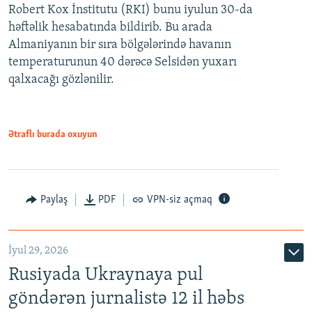
Robert Kox İnstitutu (RKI) bunu iyulun 30-da
həftəlik hesabatında bildirib. Bu arada
Almaniyanın bir sıra bölgələrində havanın
temperaturunun 40 dərəcə Selsidən yuxarı
qalxacağı gözlənilir.
Ətraflı burada oxuyun
Paylaş
PDF
VPN-siz açmaq
İyul 29, 2026
Rusiyada Ukraynaya pul
göndərən jurnalistə 12 il həbs