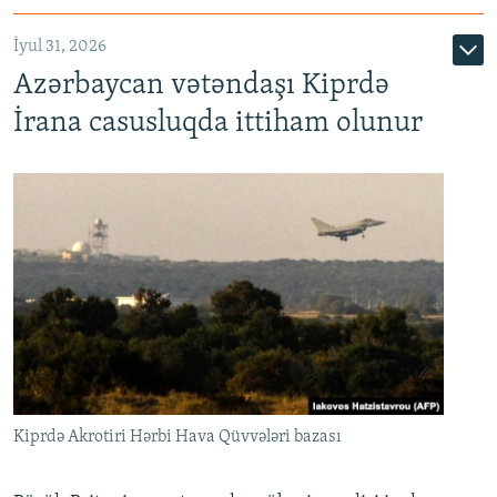
İyul 31, 2026
Azərbaycan vətəndaşı Kiprdə
İrana casusluqda ittiham olunur
Kiprdə Akrotiri Hərbi Hava Qüvvələri bazası