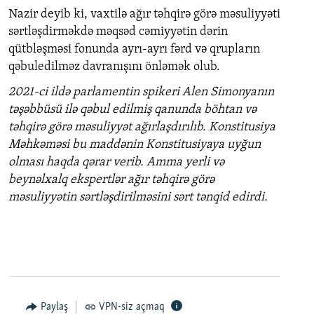
Nazir deyib ki, vaxtilə ağır təhqirə görə məsuliyyəti
360p
Auto
240p
360p
480p
sərtləşdirməkdə məqsəd cəmiyyətin dərin
480p
qütbləşməsi fonunda ayrı-ayrı fərd və qrupların
720p
720p
1080p
qəbuledilməz davranışını önləmək olub.
1080p
2021-ci ildə parlamentin spikeri Alen Simonyanın
təşəbbüsü ilə qəbul edilmiş qanunda böhtan və
təhqirə görə məsuliyyət ağırlaşdırılıb. Konstitusiya
Məhkəməsi bu maddənin Konstitusiyaya uyğun
olması haqda qərar verib. Amma yerli və
beynəlxalq ekspertlər ağır təhqirə görə
məsuliyyətin sərtləşdirilməsini sərt tənqid edirdi.
Paylaş
VPN-siz açmaq