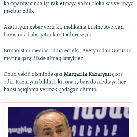
kampaniyasında iştirak etməyə və bu bloka səs verməyə
məcbur edib.
Azatutyun xəbər verir ki, məhkəmə Lusine Avetyan
barəsində həbs qətimkan tədbiri seçib.
Ermənistan mediası iddia edir ki, Avetyandan Gorusun
merinə qarşı ifadə almaq istəyirlər.
Onun vəkili qismində qızı
Marqarita Kazaryan
çıxış
edir. Kazaryan bildirib ki, ona iş barədə mediaya hər
hansı açıqlama vermək qadağan olunub.