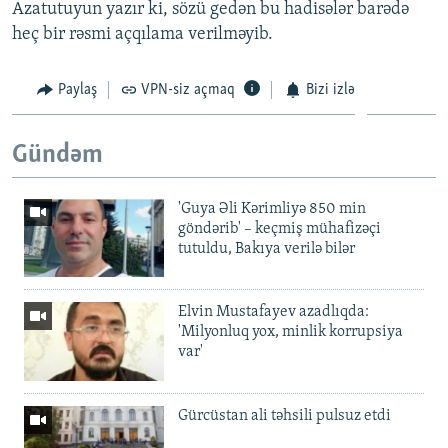
Azatutuyun yazır ki, sözü gedən bu hadisələr barədə
heç bir rəsmi açqılama verilməyib.
Paylaş
VPN-siz açmaq
Bizi izlə
Gündəm
'Guya Əli Kərimliyə 850 min
göndərib' – keçmiş mühafizəçi
tutuldu, Bakıya verilə bilər
Elvin Mustafayev azadlıqda:
'Milyonluq yox, minlik korrupsiya
var'
Gürcüstan ali təhsili pulsuz etdi