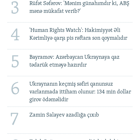
3
Rüfət Səfərov: 'Mənim günahımdır ki, ABŞ
mənə mükafat verib?'
4
'Human Rights Watch': Hakimiyyət Əli
Kərimliyə qarşı pis rəftara son qoymalıdır
5
Bayramov: Azərbaycan Ukraynaya qaz
tədarük etməyə hazırdır
6
Ukraynanın keçmiş səfiri qanunsuz
varlanmada ittiham olunur: 134 min dollar
girov ödəməlidir
7
Zamin Salayev azadlığa çıxıb