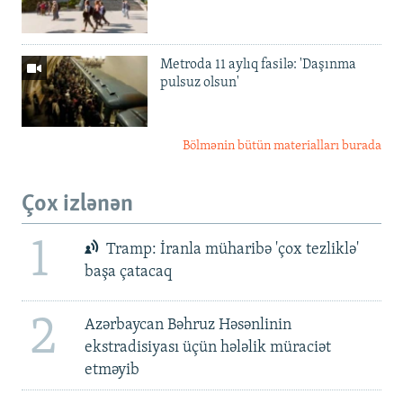
Metroda 11 aylıq fasilə: 'Daşınma
pulsuz olsun'
Bölmənin bütün materialları burada
Çox izlənən
1
Tramp: İranla müharibə 'çox tezliklə'
başa çatacaq
2
Azərbaycan Bəhruz Həsənlinin
ekstradisiyası üçün hələlik müraciət
etməyib