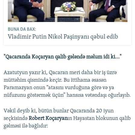
BUNA DA BAX:
Vladimir Putin Nikol Paşinyanı qəbul edib
"Qacaranda Koçaryan qalib gələndə məlum idi ki..."
Azatutyun yazır ki, Qacaran meri daha bir iş üzrə
müttəhim qismində keçir. Bu ittihama əsasən
Paramazyan onun “atasını vurduğuna görə və ya
nüfuzunu göstərmək üçün” hansısa vətəndaşı oğurlayıb.
Vəkil deyib ki, bütün bunlar Qacaranda 20 iyun
seçkisində
Robert Koçaryan
ın Hayastan blokunun qalib
gəlməsi ilə bağlıdır: