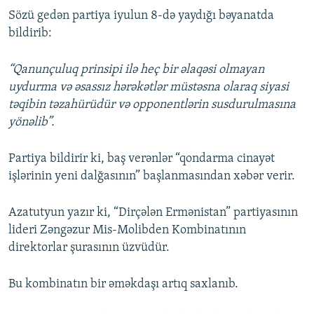
Sözü gedən partiya iyulun 8-də yaydığı bəyanatda
bildirib:
“Qanunçuluq prinsipi ilə heç bir əlaqəsi olmayan
uydurma və əsassız hərəkətlər müstəsna olaraq siyasi
təqibin təzahürüdür və opponentlərin susdurulmasına
yönəlib”.
Partiya bildirir ki, baş verənlər “qondarma cinayət
işlərinin yeni dalğasının” başlanmasından xəbər verir.
Azatutyun yazır ki, “Dirçələn Ermənistan” partiyasının
lideri Zəngəzur Mis-Molibden Kombinatının
direktorlar şurasının üzvüdür.
Bu kombinatın bir əməkdaşı artıq saxlanıb.