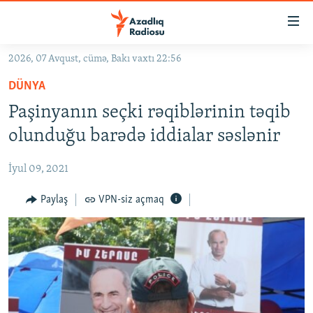
Keçid
linkləri
Əsas
2026, 07 Avqust, cümə, Bakı vaxtı 22:56
məzmuna
GÜNDƏM
DÜNYA
qayıt
#İZAHLA
Əsas
Paşinyanın seçki rəqiblərinin təqib
KORRUPSIOMETR
naviqasiyaya
olunduğu barədə iddialar səslənir
qayıt
#ƏSLINDƏ
Axtarışa
İyul 09, 2021
FƏRQƏ BAX
keç
QANUNI DOĞRU
Paylaş
VPN-siz açmaq
ARAŞDIRMA
MULTIMEDIA
RADIO ARXIV
VIDEO
HAQQIMIZDA
FOTOQALEREYA
OXU ZALI