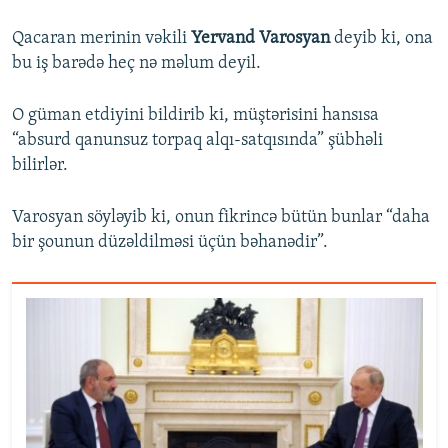
Qacaran merinin vəkili
Yervand Varosyan
deyib ki, ona
bu iş barədə heç nə məlum deyil.
O güman etdiyini bildirib ki, müştərisini hansısa
“absurd qanunsuz torpaq alqı-satqısında” şübhəli
bilirlər.
Varosyan söyləyib ki, onun fikrincə bütün bunlar “daha
bir şounun düzəldilməsi üçün bəhanədir”.