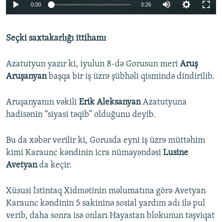
Auto
0:00
3:26
240p
Seçki saxtakarlığı ittihamı
360p
Auto
240p
360p
480p
480p
Azatutyun yazır ki, iyulun 8-də Gorusun meri
Aruş
720p
Aruşanyan
başqa bir iş üzrə şübhəli qismində dindirilib.
720p
1080p
1080p
Aruşanyanın vəkili
Erik Aleksanyan
Azatutyuna
hadisənin “siyasi təqib” olduğunu deyib.
Bu da xəbər verilir ki, Gorusda eyni iş üzrə müttəhim
kimi Karaunc kəndinin icra nümayəndəsi
Lusine
Avetyan
da keçir.
Xüsusi İstintaq Xidmətinin məlumatına görə Avetyan
Karaunc kəndinin 5 sakininə sosial yardım adı ilə pul
verib, daha sonra isə onları Hayastan blokunun təşviqat