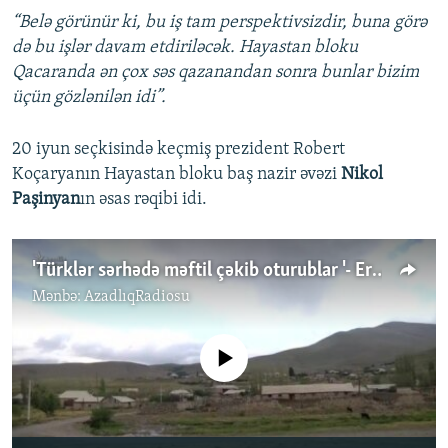
“Belə görünür ki, bu iş tam perspektivsizdir, buna görə
də bu işlər davam etdiriləcək. Hayastan bloku
Qacaranda ən çox səs qazanandan sonra bunlar bizim
üçün gözlənilən idi”.
20 iyun seçkisində keçmiş prezident Robert
Koçaryanın Hayastan bloku baş nazir əvəzi
Nikol
Paşinyan
ın əsas rəqibi idi.
'Türklər sərhədə məftil çəkib oturublar '- Erməni kəndlilər
Mənbə:
AzadlıqRadiosu
No media source currently available