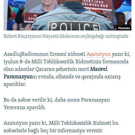
İNFOQRAFIKA
AZƏRBAYCAN ƏDƏBIYYATI KITABXANASI
MISSIYAMIZ
BIZI IZLƏ
KARIKATURA
İSLAM VƏ DEMOKRATIYA
PEŞƏ ETIKASI VƏ JURNALISTIKA STANDARTLARIMIZ
İZ - MƏDƏNIYYƏT PROQRAMI
MATERIALLARIMIZDAN ISTIFADƏ
Robert Koçaryanın Haysatn blokunun seçkiqabağı mitinqində
AZADLIQRADIOSU MOBIL TELEFONUNUZDA
RFE/RL-in bütün saytları
BIZIMLƏ ƏLAQƏ
AzadlıqRadiosunun Erməni xidməti
Azatutyun
yazır ki,
XƏBƏR BÜLLETENLƏRIMIZ
iyulun 8-də Milli Təhlükəszilik Xidmətinin formasında
olan adamlar Qacaran şəhərinin meri
Manvel
Paramazyan
ın evində, ofisində və qarajında axtarış
aparıblar.
Bu da xəbər verilir ki, daha sonra Paramazyan
Yerevana aparılıb.
Azatutyun yazır ki, Milli Təhlükəsizlik Xidməti bu
xəbərlərlə bağlı heç bir informasiya vermir.