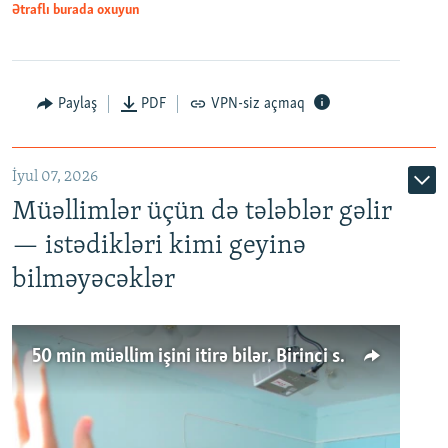
Ətraflı burada oxuyun
Paylaş
PDF
VPN-siz açmaq
İyul 07, 2026
Müəllimlər üçün də tələblər gəlir
— istədikləri kimi geyinə
bilməyəcəklər
50 min müəllim işini itirə bilər. Birinci sinfə gedənlər azalır