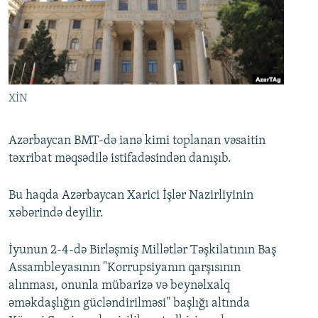
İNFOQRAFIKA
AZƏRBAYCAN ƏDƏBIYYATI KITABXANASI
MISSIYAMIZ
BIZI IZLƏ
KARIKATURA
İSLAM VƏ DEMOKRATIYA
PEŞƏ ETIKASI VƏ JURNALISTIKA STANDARTLARIMIZ
İZ - MƏDƏNIYYƏT PROQRAMI
MATERIALLARIMIZDAN ISTIFADƏ
AZADLIQRADIOSU MOBIL TELEFONUNUZDA
RFE/RL-in bütün saytları
XİN
BIZIMLƏ ƏLAQƏ
Azərbaycan BMT-də ianə kimi toplanan vəsaitin
XƏBƏR BÜLLETENLƏRIMIZ
təxribat məqsədilə istifadəsindən danışıb.
Bu haqda Azərbaycan Xarici İşlər Nazirliyinin
xəbərində deyilir.
İyunun 2-4-də Birləşmiş Millətlər Təşkilatının Baş
Assambleyasının "Korrupsiyanın qarşısının
alınması, onunla mübarizə və beynəlxalq
əməkdaşlığın gücləndirilməsi" başlığı altında