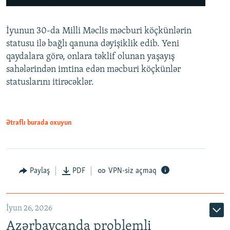
240p
İyunun 30-da Milli Məclis məcburi köçkünlərin
360p
statusu ilə bağlı qanuna dəyişiklik edib. Yeni
480p
qaydalara görə, onlara təklif olunan yaşayış
720p
sahələrindən imtina edən məcburi köçkünlər
statuslarını itirəcəklər.
1080p
Ətraflı burada oxuyun
Auto
240p
360p
480p
Paylaş
PDF
VPN-siz açmaq
720p
1080p
İyun 26, 2026
Azərbaycanda problemli