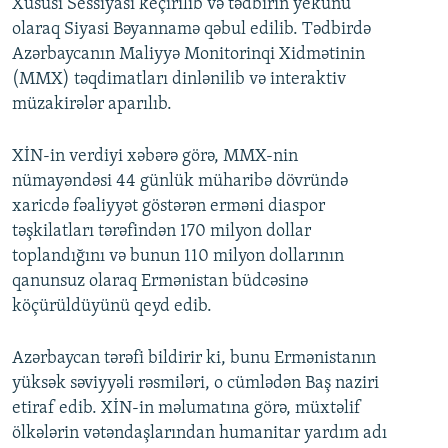
Xüsusi Sessiyası keçirilib və tədbirin yekunu
olaraq Siyasi Bəyannamə qəbul edilib. Tədbirdə
Azərbaycanın Maliyyə Monitorinqi Xidmətinin
(MMX) təqdimatları dinlənilib və interaktiv
müzakirələr aparılıb.
XİN-in verdiyi xəbərə görə, MMX-nin
nümayəndəsi 44 günlük müharibə dövründə
xaricdə fəaliyyət göstərən erməni diaspor
təşkilatları tərəfindən 170 milyon dollar
toplandığını və bunun 110 milyon dollarının
qanunsuz olaraq Ermənistan büdcəsinə
köçürüldüyünü qeyd edib.
Azərbaycan tərəfi bildirir ki, bunu Ermənistanın
yüksək səviyyəli rəsmiləri, o cümlədən Baş naziri
etiraf edib. XİN-in məlumatına görə, müxtəlif
ölkələrin vətəndaşlarından humanitar yardım adı