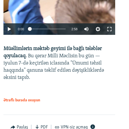
Auto
0:00
2:58
240p
Müəllimlərin məktəb geyimi ilə bağlı tələblər
360p
qoyulacaq.
Bu qərar Milli Məclisin bu gün —
480p
iyulun 7-də keçirilən iclasında "Ümumi təhsil
720p
haqqında" qanuna təklif edilən dəyişikliklərdə
əksini tapıb.
1080p
Ətraflı burada oxuyun
Auto
240p
360p
480p
Paylaş
PDF
VPN-siz açmaq