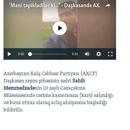
'Məni təpiklədilər ki...' - Daşkəsəndə AXCP fəalının yaxınları onun həbsinə etiraz edirlər
No media source currently available
Auto
0:00
6:51
240p
Azərbaycan Xalq Cəbhəsi Partiyası (AXCP)
360p
Daşkəsən rayon şöbəsinin sədri
Sahib
480p
Auto
240p
360p
480p
Məmmədzadə
nin 10 saylı Cəzaçəkmə
720p
Müəssisəsində cərimə kamerasına (kars) salındığı
720p
1080p
və buna etiraz olaraq aclıq aksiyasına başladığı
1080p
bildirilir.