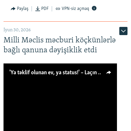
Paylaş
PDF
VPN-siz açmaq
İyun 30, 2026
Milli Məclis məcburi köçkünlərlə
bağlı qanuna dəyişiklik etdi
'Ya təklif olunan ev, ya status!' – Laçın köçkünü: 'Laçından başqa heç hara!'