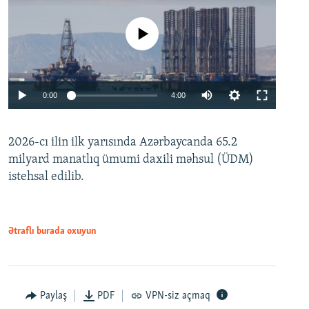
No media source currently available
Auto
0:00
4:00
240p
2026-cı ilin ilk yarısında Azərbaycanda 65.2
360p
milyard manatlıq ümumi daxili məhsul (ÜDM)
480p
Auto
240p
360p
480p
istehsal edilib.
720p
720p
1080p
1080p
Ətraflı burada oxuyun
Paylaş
PDF
VPN-siz açmaq