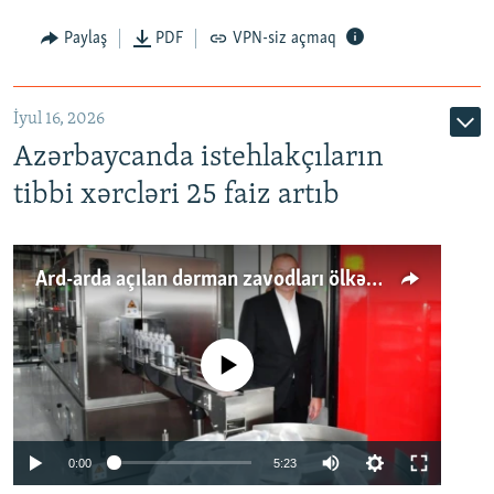
Paylaş
PDF
VPN-siz açmaq
İyul 16, 2026
Azərbaycanda istehlakçıların
tibbi xərcləri 25 faiz artıb
Ard-arda açılan dərman zavodları ölkənin tələbatını ödəyirmi?
No media source currently available
Auto
0:00
5:23