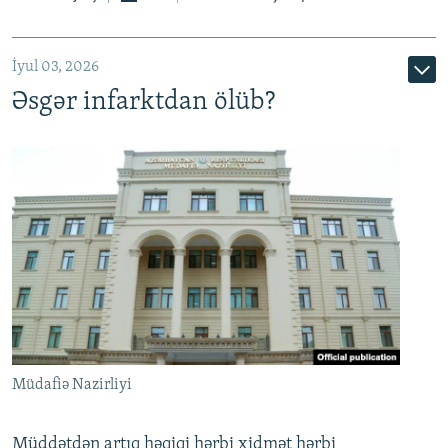
720p
1080p
İyul 03, 2026
Əsgər infarktdan ölüb?
Müdafiə Nazirliyi
Müddətdən artıq həqiqi hərbi xidmət hərbi