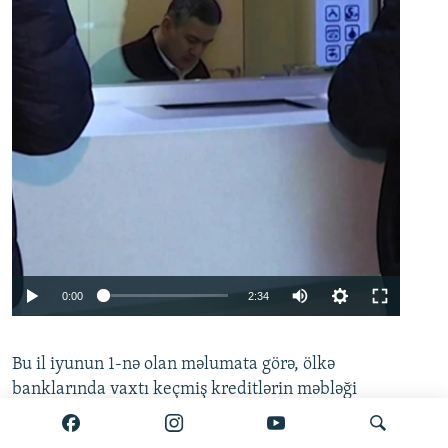
Auto
0:00
2:34
240p
Bu il iyunun 1-nə olan məlumata görə, ölkə
360p
banklarında vaxtı keçmiş kreditlərin məbləği
480p
635.4 milyon manata çatıb. Mərkəzi Bankın
720p
hesabatına əsasən, bu göstərici
mayın 1-i ilə