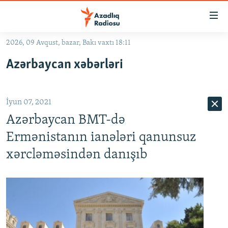
Keçid
linkləri
Əsas
2026, 09 Avqust, bazar, Bakı vaxtı 18:11
məzmuna
GÜNDƏM
Azərbaycan xəbərləri
qayıt
#İZAHLA
Əsas
KORRUPSIOMETR
naviqasiyaya
İyun 07, 2021
qayıt
#ƏSLINDƏ
Axtarışa
Azərbaycan BMT-də
FƏRQƏ BAX
keç
Ermənistanın ianələri qanunsuz
QANUNI DOĞRU
xərcləməsindən danışıb
ARAŞDIRMA
MULTIMEDIA
RADIO ARXIV
VIDEO
HAQQIMIZDA
FOTOQALEREYA
OXU ZALI