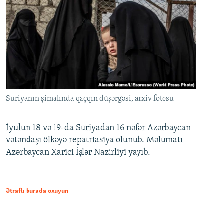
Suriyanın şimalında qaçqın düşərgəsi, arxiv fotosu
İyulun 18 və 19-da Suriyadan 16 nəfər Azərbaycan
vətəndaşı ölkəyə repatriasiya olunub. Məlumatı
Azərbaycan Xarici İşlər Nazirliyi yayıb.
Ətraflı burada oxuyun