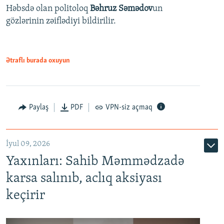
Həbsdə olan politoloq
Bəhruz Səmədov
un
gözlərinin zəiflədiyi bildirilir.
Ətraflı burada oxuyun
Paylaş
PDF
VPN-siz açmaq
İyul 09, 2026
Yaxınları: Sahib Məmmədzadə
karsa salınıb, aclıq aksiyası
keçirir