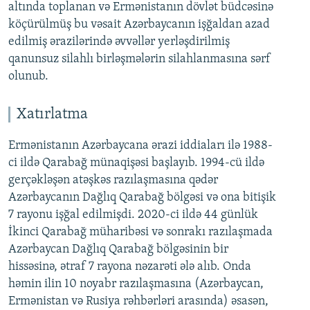
altında toplanan və Ermənistanın dövlət büdcəsinə
köçürülmüş bu vəsait Azərbaycanın işğaldan azad
edilmiş ərazilərində əvvəllər yerləşdirilmiş
qanunsuz silahlı birləşmələrin silahlanmasına sərf
olunub.
Xatırlatma
Ermənistanın Azərbaycana ərazi iddiaları ilə 1988-
ci ildə Qarabağ münaqişəsi başlayıb. 1994-cü ildə
gerçəkləşən atəşkəs razılaşmasına qədər
Azərbaycanın Dağlıq Qarabağ bölgəsi və ona bitişik
7 rayonu işğal edilmişdi. 2020-ci ildə 44 günlük
İkinci Qarabağ müharibəsi və sonrakı razılaşmada
Azərbaycan Dağlıq Qarabağ bölgəsinin bir
hissəsinə, ətraf 7 rayona nəzarəti ələ alıb. Onda
həmin ilin 10 noyabr razılaşmasına (Azərbaycan,
Ermənistan və Rusiya rəhbərləri arasında) əsasən,