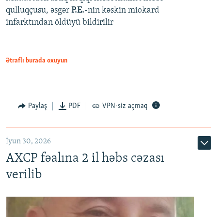
qulluqçusu, əsgər
P.E.
-nin kəskin miokard
infarktından öldüyü bildirilir
Ətraflı burada oxuyun
Paylaş
PDF
VPN-siz açmaq
İyun 30, 2026
AXCP fəalına 2 il həbs cəzası
verilib