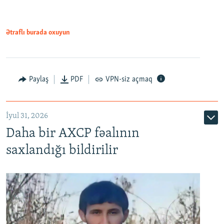
Ətraflı burada oxuyun
Paylaş
PDF
VPN-siz açmaq
İyul 31, 2026
Daha bir AXCP fəalının
saxlandığı bildirilir