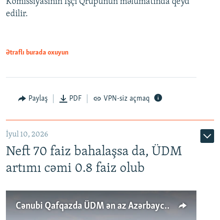
Komissiyasının İşçi Qrupunun məlumatında qeyd
edilir.
Ətraflı burada oxuyun
Paylaş
PDF
VPN-siz açmaq
İyul 10, 2026
Neft 70 faiz bahalaşsa da, ÜDM
artımı cəmi 0.8 faiz olub
Cənubi Qafqazda ÜDM ən az Azərbaycanda artır: Qonşuları niyə Bakını qabaqlaya bilir?