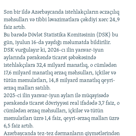
240p
Son bir ildə Azərbaycanda istehlakçıların
360p
əczaçılıq
məhsulları və tibbi ləvazimatlara çəkdiyi xərc 24,9
480p
Auto
240p
360p
480p
faiz artıb.
720p
Bu barədə Dövlət Statistika Komitəsinin (DSK) bu
720p
1080p
gün, iyulun 16-da yaydığı məlumatda bildirilir.
1080p
DSK vurğulayır ki, 2026-cı ilin yanvar-iyun
aylarında pərakəndə ticarət şəbəkəsində
istehlakçılara 32,4 milyard manatlıq, o cümlədən
17,6 milyard manatlıq ərzaq məhsulları, içkilər və
tütün məmulatları, 14,8 milyard manatlıq qeyri-
ərzaq malları satılıb.
2025-ci ilin yanvar-iyun ayları ilə müqayisədə
pərakəndə ticarət dövriyyəsi real ifadədə 3,7 faiz, o
cümlədən ərzaq məhsulları, içkilər və tütün
məmulatları üzrə 1,4 faiz, qeyri-ərzaq malları üzrə
6,5 faiz artıb.
Azərbaycanda tez-tez dərmanların qiymətlərindən