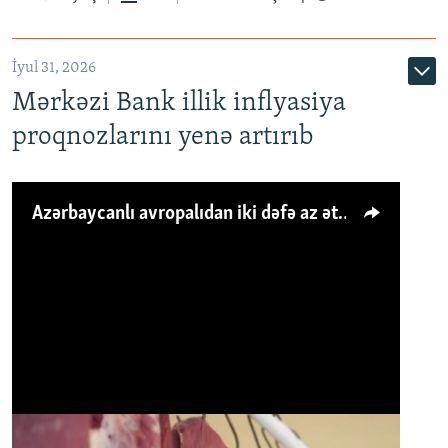
İyul 31, 2026
Mərkəzi Bank illik inflyasiya
proqnozlarını yenə artırıb
Azərbaycanlı avropalıdan iki dəfə az ət yeyir, amma... 'Qiymət artımı qaçılmazdır'