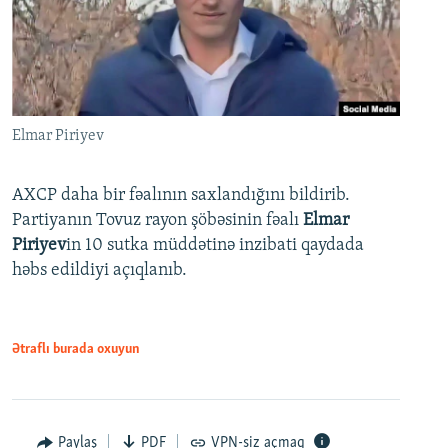
Elmar Piriyev
AXCP daha bir fəalının saxlandığını bildirib.
Partiyanın Tovuz rayon şöbəsinin fəalı
Elmar
Piriyev
in 10 sutka müddətinə inzibati qaydada
həbs edildiyi açıqlanıb.
Ətraflı burada oxuyun
Paylaş
PDF
VPN-siz açmaq