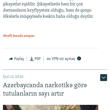
şikayətlər eşidilir. Şikayətlərdə həm bir çox
dərmanların keyfiyyətsiz olduğu, həm də qonşu
ölkələrlə müqayisədə kəskin baha olduğu deyilir.
Ətraflı burada oxuyun
Paylaş
PDF
VPN-siz açmaq
İyul 13, 2026
Azərbaycanda narkotikə görə
tutulanların sayı artır