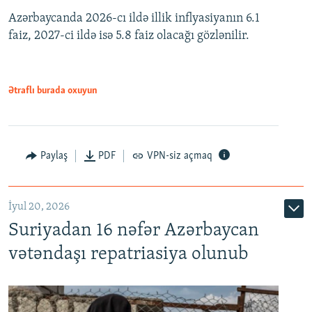
Azərbaycanda 2026-cı ildə illik inflyasiyanın 6.1
360p
faiz, 2027-ci ildə isə 5.8 faiz olacağı gözlənilir.
480p
720p
1080p
Ətraflı burada oxuyun
Paylaş
PDF
VPN-siz açmaq
İyul 20, 2026
Auto
240p
360p
480p
Suriyadan 16 nəfər Azərbaycan
720p
1080p
vətəndaşı repatriasiya olunub