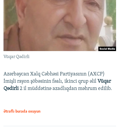
Vüqar Qədirli
Azərbaycan Xalq Cəbhəsi Partiyasının (AXCP)
İmişli rayon şöbəsinin fəalı, ikinci qrup əlil
Vüqar
Qədirli
2 il müddətinə azadlıqdan məhrum edilib.
Ətraflı burada oxuyun