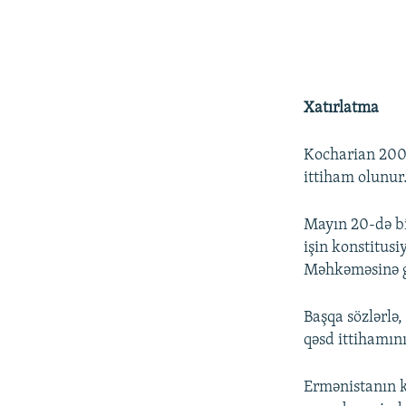
Xatırlatma
Kocharian 2008
ittiham olunur
Mayın 20-də bi
işin konstitus
Məhkəməsinə 
Başqa sözlərlə
qəsd ittihamını
Ermənistanın 