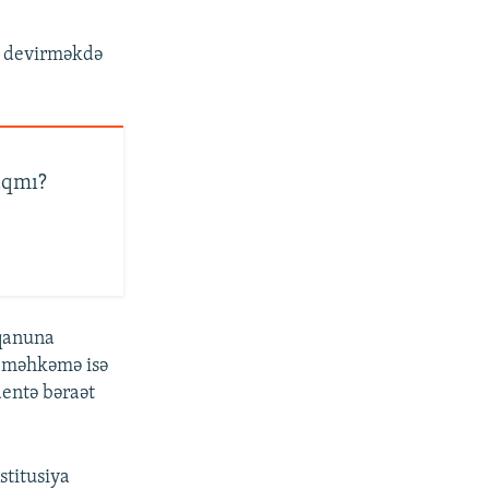
u devirməkdə
aqmı?
 qanuna
, məhkəmə isə
dentə bəraət
titusiya