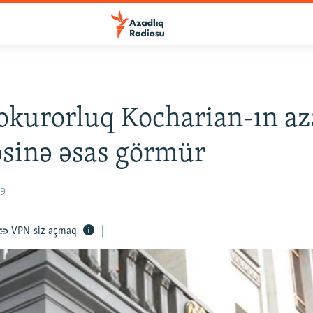
okurorluq Kocharian-ın a
sinə əsas görmür
19
VPN-siz açmaq