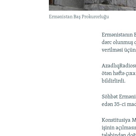
Ermənistan Baş Prokurorluğu
Ermənistanın 
dərc olunmuş q
verilməsi üçün 
AzadlıqRadio
ötən həftə çıxa
bildirlirdi.
Söhbət Ermənis
edən 35-ci mad
Konstitusiya M
işinin açılmas
tələbindən do