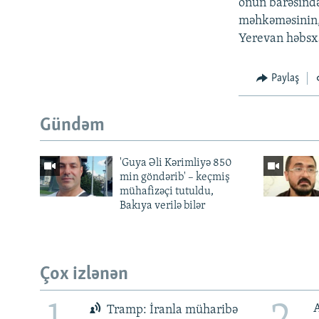
onun barəsində
məhkəməsinin, 
Yerevan həbsxa
Paylaş
Gündəm
'Guya Əli Kərimliyə 850
min göndərib' – keçmiş
mühafizəçi tutuldu,
Bakıya verilə bilər
Çox izlənən
Tramp: İranla müharibə