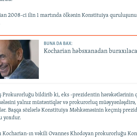
an 2008-ci ilin 1 martında ölkənin Konstituiya quruluşun
.
BUNA DA BAX:
Kocharian həbsxanadan buraxılac
 Prokurorluğu bildirib ki, eks -prezidentin hərəkətlərinin
ləsini yalnız müstəntiqlər və prokurorluq müəyyənləşdirə
ilər. Başqa sözlərlə Konstituiya Məhkəməsinin keçmiş prezi
 yoxdur.
ı Kocharian-ın vəkili Ovannes Khodoyan prokurorluğu Kons