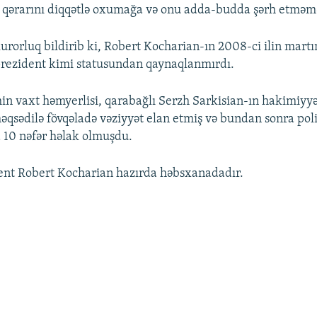
qərarını diqqətlə oxumağa və onu adda-budda şərh etməmə
urorluq bildirib ki, Robert Kocharian-ın 2008-ci ilin martı
prezident kimi statusundan qaynaqlanmırdı.
n vaxt həmyerlisi, qarabağlı Serzh Sarkisian-ın hakimiyyə
qsədilə fövqəladə vəziyyət elan etmiş və bundan sonra poli
 10 nəfər həlak olmuşdu.
ent Robert Kocharian hazırda həbsxanadadır.