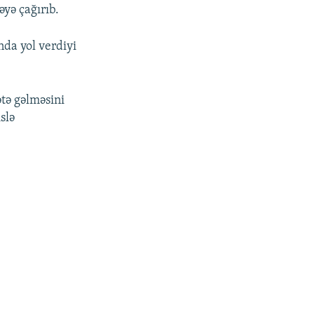
yə çağırıb.
nda yol verdiyi
tə gəlməsini
slə