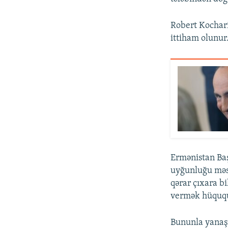
Robert Kochari
ittiham olunur
Ermənistan Baş
uyğunluğu məsə
qərar çıxara b
vermək hüququ
Bununla yanaş