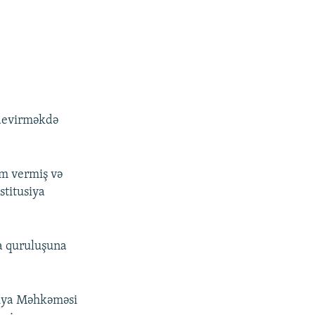
 devirməkdə
am vermiş və
stitusiya
ya quruluşuna
siya Məhkəməsi