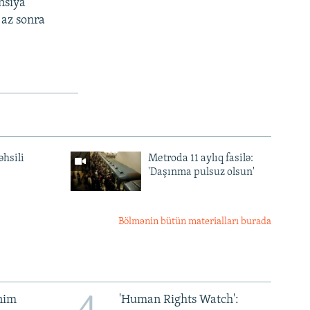
nsiya
 az sonra
əhsili
Metroda 11 aylıq fasilə:
'Daşınma pulsuz olsun'
Bölmənin bütün materialları burada
ənim
'Human Rights Watch':