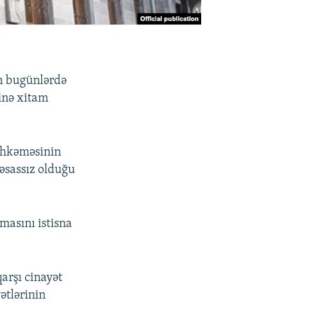
n bugünlərdə
inə xitam
əhkəməsinin
 əsassız olduğu
masını istisna
arşı cinayət
ətlərinin