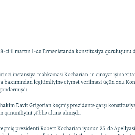
-ci il martın 1-də Ermənistanda konstitusiya quruluşunu
.
rinci instansiya məhkəməsi Kocharian-ın cinayət işinə xit
iya baxımından legitimliyinə qiymət verilməsi üçün onu Kon
göndərmişdi.
, hakim Davit Grigorian keçmiş prezidentə qarşı konstitusi
n qanuniliyini şübhə altına almışdı.
keçmiş prezidenti Robert Kocharian iyunun 25-də Apellya