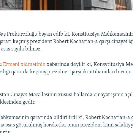
Baş Prokurorluğu bəyan edib ki, Konstitusiya Məhkəməsini
ərarı keçmiş prezident Robert Kocharian-a qarşı cinayət iş
əsas sayıla bilməz.
su
Erməni xidmətinin
xəbərində deyilir ki, Konsytitusiya M
rdığı qərarda keçmiş prezidnet qarşı iki ittihamdan birinin
tan Cinayət Məcəlləsinin xüsusi hallarda cinayət işinin açıl
dəsindən gedir.
əhkəməsinin qərarında bildirilirdi ki, Robert Kocharian-a q
ına əsas götürülmüş hərəkətlər onun prezident kimi səlahiyy
ğurdu.