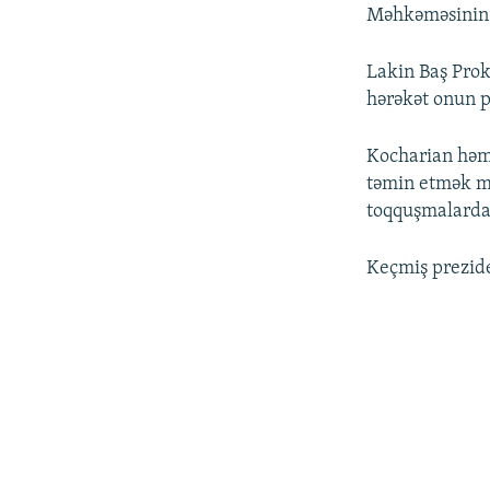
Məhkəməsinin 
Lakin Baş Prok
hərəkət onun 
Kocharian həmi
təmin etmək mə
toqquşmalarda
Keçmiş prezid