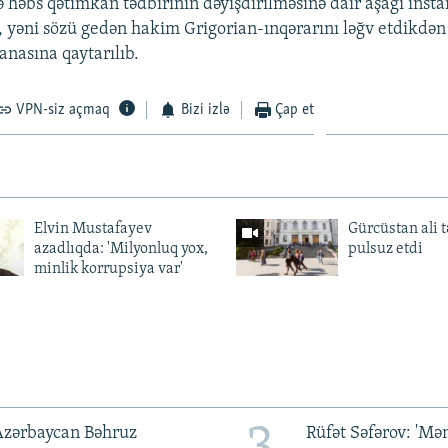
 həbs qətimkan tədbirinin dəyişdirilməsinə dair aşağı insta
yəni sözü gedən hakim Grigorian-ınqərarını ləğv etdikdən
nasına qaytarılıb.
VPN-siz açmaq
Bizi izlə
Çap et
Elvin Mustafayev
Gürcüstan ali t
azadlıqda: 'Milyonluq yox,
pulsuz etdi
minlik korrupsiya var'
Azərbaycan Bəhruz
Rüfət Səfərov: 'M