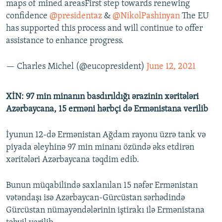
maps of mined areasFirst step towards renewing
confidence
@presidentaz
&
@NikolPashinyan
The EU
has supported this process and will continue to offer
assistance to enhance progress.
— Charles Michel (@eucopresident)
June 12, 2021
XİN: 97 min minanın basdırıldığı ərazinin xəritələri
Azərbaycana, 15 erməni hərbçi də Ermənistana verilib
İyunun 12-də Ermənistan Ağdam rayonu üzrə tank və
piyada əleyhinə 97 min minanı özündə əks etdirən
xəritələri Azərbaycana təqdim edib.
Bunun müqabilində saxlanılan 15 nəfər Ermənistan
vətəndaşı isə Azərbaycan-Gürcüstan sərhədində
Gürcüstan nümayəndələrinin iştirakı ilə Ermənistana