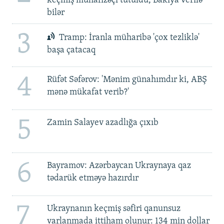
keçmiş mühafizəçi tutuldu, Bakıya verilə
bilər
3
Tramp: İranla müharibə 'çox tezliklə'
başa çatacaq
4
Rüfət Səfərov: 'Mənim günahımdır ki, ABŞ
mənə mükafat verib?'
5
Zamin Salayev azadlığa çıxıb
6
Bayramov: Azərbaycan Ukraynaya qaz
tədarük etməyə hazırdır
7
Ukraynanın keçmiş səfiri qanunsuz
varlanmada ittiham olunur: 134 min dollar