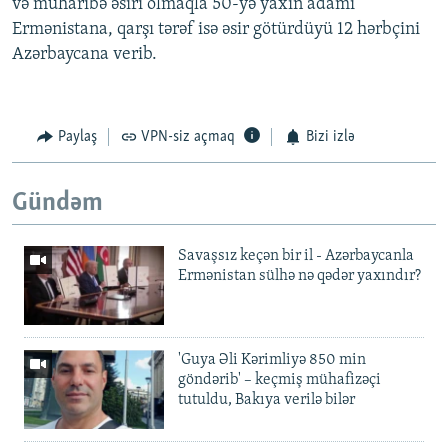
və müharibə əsiri olmaqla 50-yə yaxın adamı
Ermənistana, qarşı tərəf isə əsir götürdüyü 12 hərbçini
Azərbaycana verib.
Paylaş
VPN-siz açmaq
Bizi izlə
Gündəm
Savaşsız keçən bir il - Azərbaycanla
Ermənistan sülhə nə qədər yaxındır?
'Guya Əli Kərimliyə 850 min
göndərib' – keçmiş mühafizəçi
tutuldu, Bakıya verilə bilər