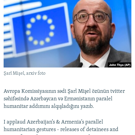
Şarl Mişel, arxiv foto
Avropa Komissiyasının sədi Şarl Mişel özünün tvitter
səhifəsində Azərbaycan və Ermənistanın paralel
humanitar addımını alqışladığını yazıb.
I applaud Azerbaijan’s & Armenia’s parallel
humanitarian gestures - releases of detainees and