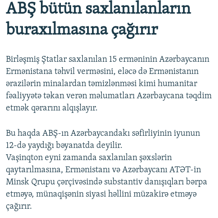
ABŞ bütün saxlanılanların
buraxılmasına çağırır
Birləşmiş Ştatlar saxlanılan 15 erməninin Azərbaycanın
Ermənistana təhvil verməsini, eləcə də Ermənistanın
ərazilərin minalardan təmizlənməsi kimi humanitar
fəaliyyətə təkan verən məlumatları Azərbaycana təqdim
etmək qərarını alqışlayır.
Bu haqda ABŞ-ın Azərbaycandakı səfirliyinin iyunun
12-də yaydığı bəyanatda deyilir.
Vaşinqton eyni zamanda saxlanılan şəxslərin
qaytarılmasına, Ermənistanı və Azərbaycanı ATƏT-in
Minsk Qrupu çərçivəsində substantiv danışıqları bərpa
etməyə, münaqişənin siyasi həllini müzakirə etməyə
çağırır.