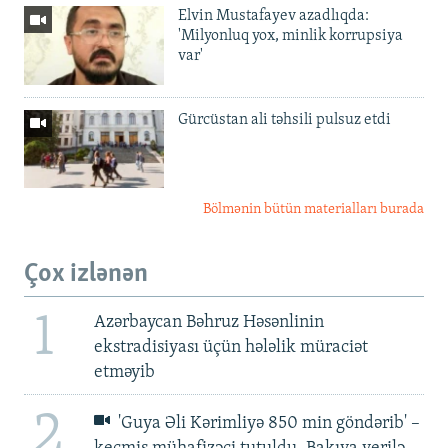
Elvin Mustafayev azadlıqda:
'Milyonluq yox, minlik korrupsiya
var'
Gürcüstan ali təhsili pulsuz etdi
Bölmənin bütün materialları burada
Çox izlənən
1
Azərbaycan Bəhruz Həsənlinin
ekstradisiyası üçün hələlik müraciət
etməyib
2
'Guya Əli Kərimliyə 850 min göndərib' –