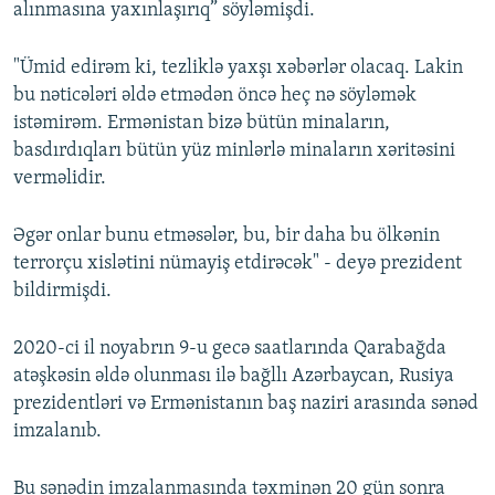
alınmasına yaxınlaşırıq” söyləmişdi.
"Ümid edirəm ki, tezliklə yaxşı xəbərlər olacaq. Lakin
bu nəticələri əldə etmədən öncə heç nə söyləmək
istəmirəm. Ermənistan bizə bütün minaların,
basdırdıqları bütün yüz minlərlə minaların xəritəsini
verməlidir.
Əgər onlar bunu etməsələr, bu, bir daha bu ölkənin
terrorçu xislətini nümayiş etdirəcək" - deyə prezident
bildirmişdi.
2020-ci il noyabrın 9-u gecə saatlarında Qarabağda
atəşkəsin əldə olunması ilə bağllı Azərbaycan, Rusiya
prezidentləri və Ermənistanın baş naziri arasında sənəd
imzalanıb.
Bu sənədin imzalanmasında təxminən 20 gün sonra