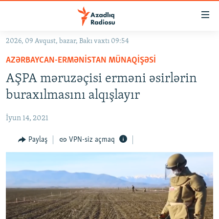
Keçid
linkləri
Əsas
2026, 09 Avqust, bazar, Bakı vaxtı 09:54
məzmuna
GÜNDƏM
AZƏRBAYCAN-ERMƏNISTAN MÜNAQIŞƏSI
qayıt
#İZAHLA
Əsas
AŞPA məruzəçisi erməni əsirlərin
KORRUPSIOMETR
naviqasiyaya
buraxılmasını alqışlayır
qayıt
#ƏSLINDƏ
Axtarışa
İyun 14, 2021
FƏRQƏ BAX
keç
QANUNI DOĞRU
Paylaş
VPN-siz açmaq
ARAŞDIRMA
MULTIMEDIA
RADIO ARXIV
VIDEO
HAQQIMIZDA
FOTOQALEREYA
OXU ZALI