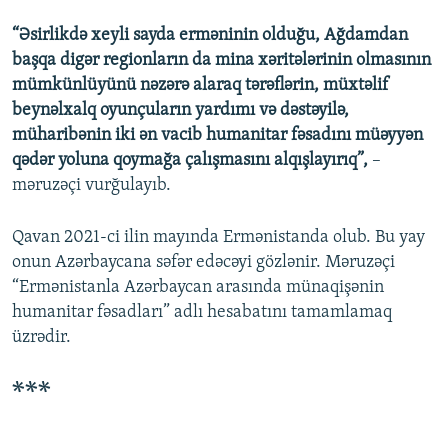
“Əsirlikdə xeyli sayda erməninin olduğu, Ağdamdan
başqa digər regionların da mina xəritələrinin olmasının
mümkünlüyünü nəzərə alaraq tərəflərin, müxtəlif
beynəlxalq oyunçuların yardımı və dəstəyilə,
müharibənin iki ən vacib humanitar fəsadını müəyyən
qədər yoluna qoymağa çalışmasını alqışlayırıq”,
–
məruzəçi vurğulayıb.
Qavan 2021-ci ilin mayında Ermənistanda olub. Bu yay
onun Azərbaycana səfər edəcəyi gözlənir. Məruzəçi
“Ermənistanla Azərbaycan arasında münaqişənin
humanitar fəsadları” adlı hesabatını tamamlamaq
üzrədir.
***