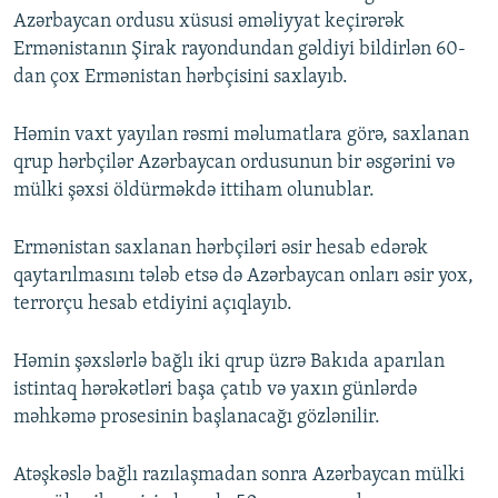
Azərbaycan ordusu xüsusi əməliyyat keçirərək
Ermənistanın Şirak rayondundan gəldiyi bildirlən 60-
dan çox Ermənistan hərbçisini saxlayıb.
Həmin vaxt yayılan rəsmi məlumatlara görə, saxlanan
qrup hərbçilər Azərbaycan ordusunun bir əsgərini və
mülki şəxsi öldürməkdə ittiham olunublar.
Ermənistan saxlanan hərbçiləri əsir hesab edərək
qaytarılmasını tələb etsə də Azərbaycan onları əsir yox,
terrorçu hesab etdiyini açıqlayıb.
Həmin şəxslərlə bağlı iki qrup üzrə Bakıda aparılan
istintaq hərəkətləri başa çatıb və yaxın günlərdə
məhkəmə prosesinin başlanacağı gözlənilir.
Atəşkəslə bağlı razılaşmadan sonra Azərbaycan mülki