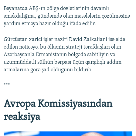
Bəyanatda ABŞ-ın bölgə dövlətlərinin davamlı
əməkdalığına, gündəmdə olan məsələlərin çözülməsinə
yardım etməyə hazır olduğu ifadə edilir.
Gürcüstan xarici işlər naziri David Zalkaliani isə əldə
edilən nəticəyə, bu ölkənin strateji tərəfdaşları olan
Azərbaycanla Ermənistanın bölgədə sabitliyin və
uzunmüddətli sülhün bərpası üçün qarşılıqlı addım
atmalarına görə şad olduğunu bildirib.
***
Avropa Komissiyasından
reaksiya