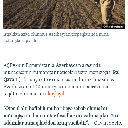
İNFOQRAFIKA
AZƏRBAYCAN ƏDƏBIYYATI KITABXANASI
MISSIYAMIZ
BIZI IZLƏ
KARIKATURA
İSLAM VƏ DEMOKRATIYA
PEŞƏ ETIKASI VƏ JURNALISTIKA STANDARTLARIMIZ
İZ - MƏDƏNIYYƏT PROQRAMI
MATERIALLARIMIZDAN ISTIFADƏ
İşğaldan azad olunmuş Azərbaycan torpaqlarında mina
AZADLIQRADIOSU MOBIL TELEFONUNUZDA
RFE/RL-in bütün saytları
axtarışlarıaparılır
BIZIMLƏ ƏLAQƏ
XƏBƏR BÜLLETENLƏRIMIZ
AŞPA-nın Ermənistanla Azərbaycan arasında
münaqişənin humanitar nəticələri üzrə məruzəçisi
Pol
Qavan
(İrlandiya) 15 erməni əsirin buraxılmasını və
Azərbaycana 100 minə yaxın minanın xəritəsinin
təqdim olunmasını
alqışlayıb
.
“Ötən il altı həftəlik müharibəyə səbəb olmuş bu
münaqişənin humanitar fəsadlarını azaltmaqdan ötrü
addımlar atmaq həddən artıq vacibdir”,
– Qavan deyib.