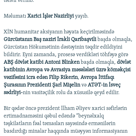
təhvil verilib.
Məlumatı
Xarici İşlər Nazirliyi
yayıb.
XİN humanitar aksiyanın həyata keçirilməsində
Gürcüstanın Baş naziri İrakli Qaribaşvili
başda olmaqla,
Gürcüstan Hökumətinin dəstəyinin təqdir edildiyini
bildirir. Eyni zamanda, prosesə verdikləri töhfəyə görə
ABŞ dövlət katibi Antoni Blinken
başda olmaqla,
dövlət
katibinin Avropa və Avrasiya məsələləri üzrə köməkçisi
vəzifəsini icra edən Filip Rikerin
,
Avropa İttifaqı
Şurasının Prezidenti Şarl Mişelin
və
ATƏT-in İsveç
sədrliyi-
nin vasitəçilik rolu da xüsusilə qeyd edilir.
Bir qədər öncə prezident İlham Əliyev xarici səfirlərin
ertimadnaməsini qəbul edəndə “beynəlxalq
təşkilatların fəal təmasları sayəsində ermənilərin
basdırdığı minalar haqqında müəyyən informasiyanın