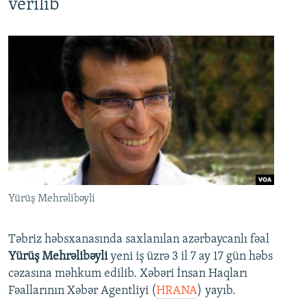
verilib
Yürüş Mehrəlibəyli
Təbriz həbsxanasında saxlanılan azərbaycanlı fəal
Yürüş Mehrəlibəyli
yeni iş üzrə 3 il 7 ay 17 gün həbs
cəzasına məhkum edilib. Xəbəri İnsan Haqları
Fəallarının Xəbər Agentliyi (
HRANA
) yayıb.