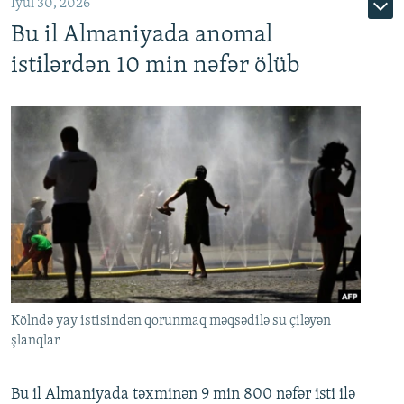
İyul 30, 2026
Bu il Almaniyada anomal
istilərdən 10 min nəfər ölüb
Kölndə yay istisindən qorunmaq məqsədilə su çiləyən
şlanqlar
Bu il Almaniyada təxminən 9 min 800 nəfər isti ilə