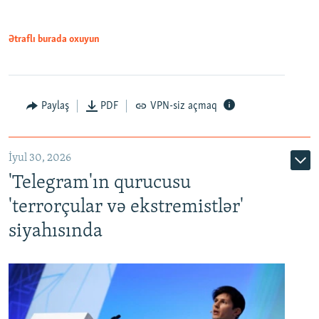
Ətraflı burada oxuyun
Paylaş
PDF
VPN-siz açmaq
İyul 30, 2026
'Telegram'ın qurucusu
'terrorçular və ekstremistlər'
siyahısında