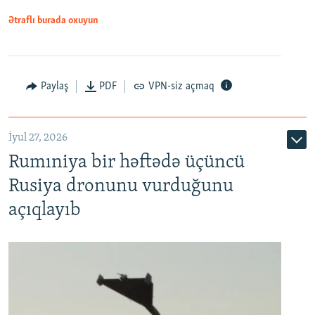
Ətraflı burada oxuyun
Paylaş
PDF
VPN-siz açmaq
İyul 27, 2026
Rumıniya bir həftədə üçüncü
Rusiya dronunu vurduğunu
açıqlayıb