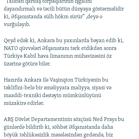
“Taliban qardaş torpaqlarının işğalını
dayandırmalı və təcili bütün dünyaya göstərməlidir
ki, Əfqanıstanda sülh hökm sürür” ,deyə o
vurğulayıb.
Qeyd edək ki, Ankara bu yaxınlarda bəyan edib ki,
NATO qüvvələri Əfqanıstanı tərk etdikdən sonra
Türkiyə Kabil hava limanının mühavizəsini öz
üzərinə götürə bilər.
Hazırda Ankara ilə Vaşinqton Türkiyənin bu
təklifini-belə bir əməliyyata maliyyə, siyasi və
maaddi-texniki dəstəyin mümkünlüyünü
müzakirə edirlər.
ABŞ Dövlət Departamentinin sözçüsü Ned Prays bu
günlərdə bildirib ki, söhbət Əfqanıstanda daha
böyük təhlükəsizlik məsələsindən gedəndə, biz