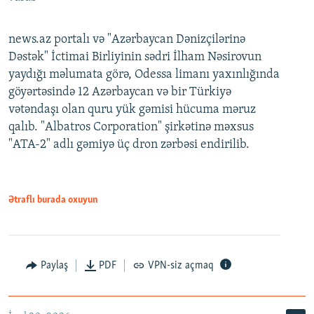
news.az portalı və "Azərbaycan Dənizçilərinə
Dəstək" İctimai Birliyinin sədri İlham Nəsirovun
yaydığı məlumata görə, Odessa limanı yaxınlığında
göyərtəsində 12 Azərbaycan və bir Türkiyə
vətəndaşı olan quru yük gəmisi hücuma məruz
qalıb. "Albatros Corporation" şirkətinə məxsus
"ATA-2" adlı gəmiyə üç dron zərbəsi endirilib.
Ətraflı burada oxuyun
Paylaş
PDF
VPN-siz açmaq