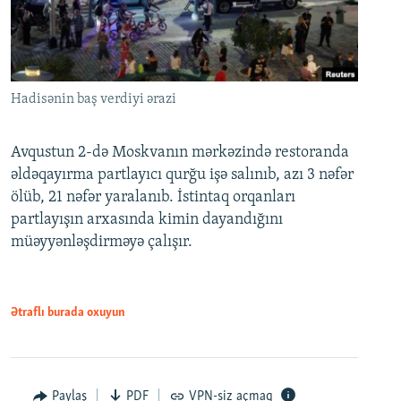
Hadisənin baş verdiyi ərazi
Avqustun 2-də Moskvanın mərkəzində restoranda
əldəqayırma partlayıcı qurğu işə salınıb, azı 3 nəfər
ölüb, 21 nəfər yaralanıb. İstintaq orqanları
partlayışın arxasında kimin dayandığını
müəyyənləşdirməyə çalışır.
Ətraflı burada oxuyun
Paylaş
PDF
VPN-siz açmaq