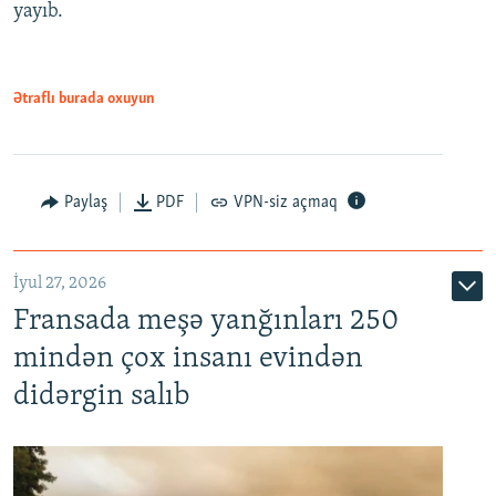
yayıb.
Ətraflı burada oxuyun
Paylaş
PDF
VPN-siz açmaq
İyul 27, 2026
Fransada meşə yanğınları 250
mindən çox insanı evindən
didərgin salıb