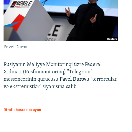
Pavel Durov
Rusiyanın Maliyyə Monitorinqi üzrə Federal
Xidməti (Rosfinmonitorinq) "Telegram"
messencerinin qurucusu
Pavel Durov
u "terrorçular
və ekstremistlər" siyahısına salıb.
Ətraflı burada oxuyun