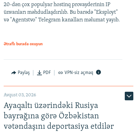
20-dən çox populyar hostinq provayderinin IP
ünvanları məhdudlaşdırılıb. Bu barədə "Eksployt"
və "Agentstvo" Telegram kanalları məlumat yayıb.
Ətraflı burada oxuyun
Paylaş
PDF
VPN-siz açmaq
Avqust 03, 2026
Ayaqaltı üzərindəki Rusiya
bayrağına görə Özbəkistan
vətəndaşını deportasiya etdilər