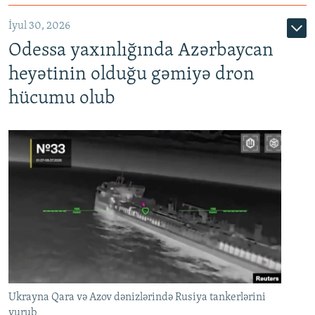
İyul 30, 2026
Odessa yaxınlığında Azərbaycan
heyətinin olduğu gəmiyə dron
hücumu olub
Ukrayna Qara və Azov dənizlərində Rusiya tankerlərini
vurub