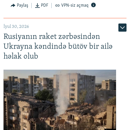
Paylaş
PDF
VPN-siz açmaq
İyul 30, 2026
Rusiyanın raket zərbəsindən
Ukrayna kəndində bütöv bir ailə
həlak olub