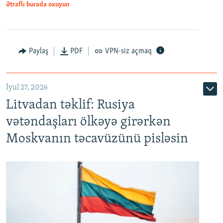
Ətraflı burada oxuyun
Paylaş
PDF
VPN-siz açmaq
İyul 27, 2026
Litvadan təklif: Rusiya
vətəndaşları ölkəyə girərkən
Moskvanın təcavüzünü pisləsin