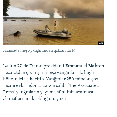
Fransada meşə yanğınından qalxan tüstü
İyulun 27-də Fransa prezidenti
Emmanuel Makron
nəzarətdən çıxmış iri meşə yanğınları ilə bağlı
böhran iclası keçirib. Yanğınlar 250 mindən çox
insanı evlərindən didərgin salıb. "The Associated
Press" yanğınların yayılma sürətinin azalması
əlamətlərinin də olduğunu yazır.