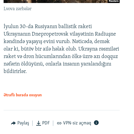
Lvova zərbələr
İyulun 30-da Rusiyanın ballistik raketi
Ukraynanın Dnepropetrovsk vilayətinin Radiuşne
kəndində yaşayış evini vurub. Nəticədə, demək
olar ki, bütöv bir ailə həlak olub. Ukrayna rəsmiləri
raket və dron hücumlarından ölkə üzrə azı doqquz
nəfərin öldüyünü, onlarla insanın yaralandığını
bildirirlər.
Ətraflı burada oxuyun
Paylaş
PDF
VPN-siz açmaq