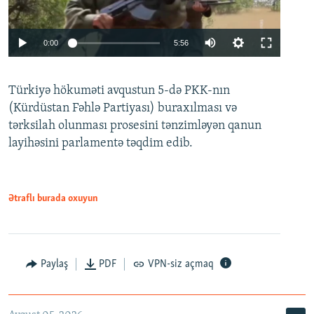
Auto
0:00
5:56
240p
Türkiyə hökuməti avqustun 5-də PKK-nın
360p
(Kürdüstan Fəhlə Partiyası) buraxılması və
480p
Auto
240p
360p
480p
tərksilah olunması prosesini tənzimləyən qanun
720p
layihəsini parlamentə təqdim edib.
720p
1080p
1080p
Ətraflı burada oxuyun
Paylaş
PDF
VPN-siz açmaq