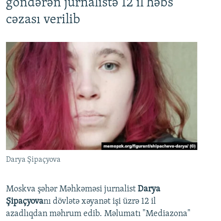
göndərən jurnalistə 12 il həbs
cəzası verilib
Darya Şipaçyova
Moskva şəhər Məhkəməsi jurnalist
Darya
Şipaçyova
nı dövlətə xəyanət işi üzrə 12 il
azadlıqdan məhrum edib. Məlumatı "Mediazona"