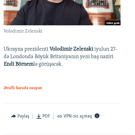
Volodimir Zelenski
Ukrayna prezidenti
Volodimir Zelenski
iyulun 27-
də Londonda Böyük Britaniyanın yeni baş naziri
Endi Börnem
lə görüşəcək.
Ətraflı burada oxuyun
Paylaş
PDF
VPN-siz açmaq