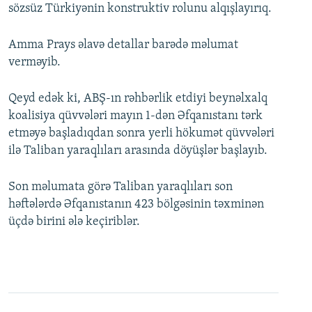
sözsüz Türkiyənin konstruktiv rolunu alqışlayırıq.
Amma Prays əlavə detallar barədə məlumat
verməyib.
Qeyd edək ki, ABŞ-ın rəhbərlik etdiyi beynəlxalq
koalisiya qüvvələri mayın 1-dən Əfqanıstanı tərk
etməyə başladıqdan sonra yerli hökumət qüvvələri
ilə Taliban yaraqlıları arasında döyüşlər başlayıb.
Son məlumata görə Taliban yaraqlıları son
həftələrdə Əfqanıstanın 423 bölgəsinin təxminən
üçdə birini ələ keçiriblər.