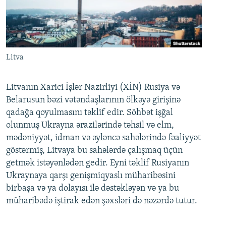
Litva
Litvanın Xarici İşlər Nazirliyi (XİN) Rusiya və
Belarusun bəzi vətəndaşlarının ölkəyə girişinə
qadağa qoyulmasını təklif edir. Söhbət işğal
olunmuş Ukrayna ərazilərində təhsil və elm,
mədəniyyət, idman və əyləncə sahələrində fəaliyyət
göstərmiş, Litvaya bu sahələrdə çalışmaq üçün
getmək istəyənlədən gedir. Eyni təklif Rusiyanın
Ukraynaya qarşı genişmiqyaslı müharibəsini
birbaşa və ya dolayısı ilə dəstəkləyən və ya bu
müharibədə iştirak edən şəxsləri də nəzərdə tutur.