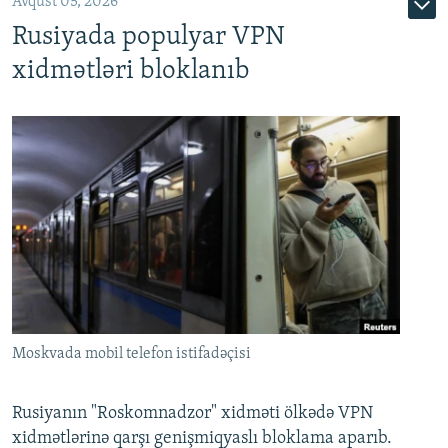
Avqust 05, 2026
Rusiyada populyar VPN
xidmətləri bloklanıb
Moskvada mobil telefon istifadəçisi
Rusiyanın "Roskomnadzor" xidməti ölkədə VPN
xidmətlərinə qarşı genişmiqyaslı bloklama aparıb.