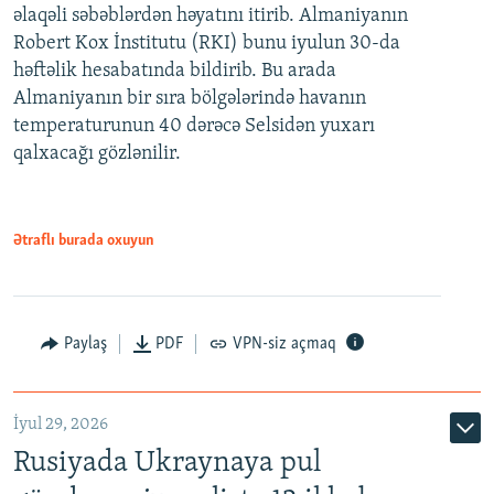
əlaqəli səbəblərdən həyatını itirib. Almaniyanın
Robert Kox İnstitutu (RKI) bunu iyulun 30-da
həftəlik hesabatında bildirib. Bu arada
Almaniyanın bir sıra bölgələrində havanın
temperaturunun 40 dərəcə Selsidən yuxarı
qalxacağı gözlənilir.
Ətraflı burada oxuyun
Paylaş
PDF
VPN-siz açmaq
İyul 29, 2026
Rusiyada Ukraynaya pul