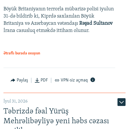
Böyük Britaniyanın terrorla mübarizə polisi iyulun
31-də bildirib ki, Kiprdə saxlanılan Böyük
Britaniya və Azərbaycan vətəndaşı
Rəşad Sultanov
İrana casusluq etməkdə ittiham olunur.
Ətraflı burada oxuyun
Paylaş
PDF
VPN-siz açmaq
İyul 31, 2026
Təbrizdə fəal Yürüş
Mehrəlibəyliyə yeni həbs cəzası