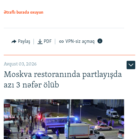
Ətraflı burada oxuyun
Paylaş
PDF
VPN-siz açmaq
Avqust 03, 2026
Moskva restoranında partlayışda
azı 3 nəfər ölüb