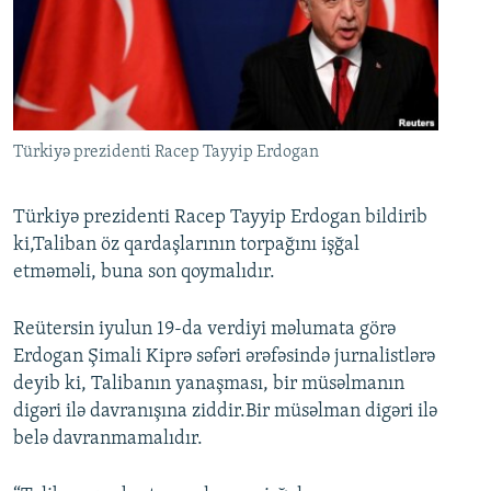
İNFOQRAFIKA
AZƏRBAYCAN ƏDƏBIYYATI KITABXANASI
MISSIYAMIZ
BIZI IZLƏ
KARIKATURA
İSLAM VƏ DEMOKRATIYA
PEŞƏ ETIKASI VƏ JURNALISTIKA STANDARTLARIMIZ
İZ - MƏDƏNIYYƏT PROQRAMI
MATERIALLARIMIZDAN ISTIFADƏ
AZADLIQRADIOSU MOBIL TELEFONUNUZDA
RFE/RL-in bütün saytları
Türkiyə prezidenti Racep Tayyip Erdogan
BIZIMLƏ ƏLAQƏ
Türkiyə prezidenti Racep Tayyip Erdogan bildirib
XƏBƏR BÜLLETENLƏRIMIZ
ki,Taliban öz qardaşlarının torpağını işğal
etməməli, buna son qoymalıdır.
Reütersin iyulun 19-da verdiyi məlumata görə
Erdogan Şimali Kiprə səfəri ərəfəsində jurnalistlərə
deyib ki, Talibanın yanaşması, bir müsəlmanın
digəri ilə davranışına ziddir.Bir müsəlman digəri ilə
belə davranmamalıdır.