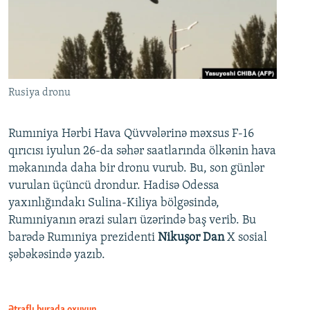
Rusiya dronu
Rumıniya Hərbi Hava Qüvvələrinə məxsus F-16
qırıcısı iyulun 26-da səhər saatlarında ölkənin hava
məkanında daha bir dronu vurub. Bu, son günlər
vurulan üçüncü drondur. Hadisə Odessa
yaxınlığındakı Sulina-Kiliya bölgəsində,
Rumıniyanın ərazi suları üzərində baş verib. Bu
barədə Rumıniya prezidenti
Nikuşor Dan
X sosial
şəbəkəsində yazıb.
Ətraflı burada oxuyun