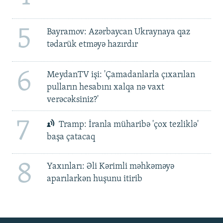
5
Bayramov: Azərbaycan Ukraynaya qaz
tədarük etməyə hazırdır
6
MeydanTV işi: 'Çamadanlarla çıxarılan
pulların hesabını xalqa nə vaxt
verəcəksiniz?'
7
Tramp: İranla müharibə 'çox tezliklə'
başa çatacaq
8
Yaxınları: Əli Kərimli məhkəməyə
aparılarkən huşunu itirib