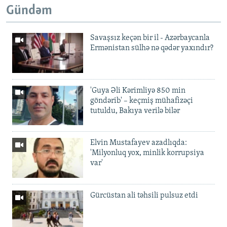
Gündəm
Savaşsız keçən bir il - Azərbaycanla
Ermənistan sülhə nə qədər yaxındır?
'Guya Əli Kərimliyə 850 min
göndərib' – keçmiş mühafizəçi
tutuldu, Bakıya verilə bilər
Elvin Mustafayev azadlıqda:
'Milyonluq yox, minlik korrupsiya
var'
Gürcüstan ali təhsili pulsuz etdi