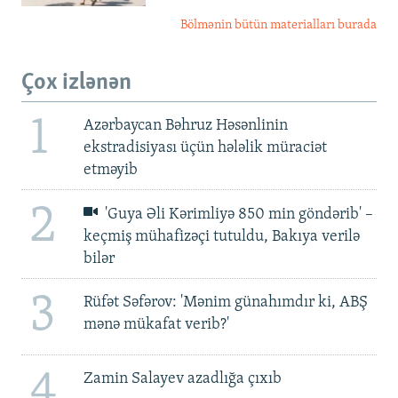
Bölmənin bütün materialları burada
Çox izlənən
1
Azərbaycan Bəhruz Həsənlinin
ekstradisiyası üçün hələlik müraciət
etməyib
2
'Guya Əli Kərimliyə 850 min göndərib' –
keçmiş mühafizəçi tutuldu, Bakıya verilə
bilər
3
Rüfət Səfərov: 'Mənim günahımdır ki, ABŞ
mənə mükafat verib?'
4
Zamin Salayev azadlığa çıxıb