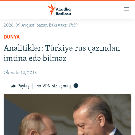
Keçid
linkləri
Əsas
2026, 09 Avqust, bazar, Bakı vaxtı 17:39
məzmuna
GÜNDƏM
DÜNYA
qayıt
#İZAHLA
Əsas
Analitiklər: Türkiyə rus qazından
KORRUPSIOMETR
naviqasiyaya
imtina edə bilməz
qayıt
#ƏSLINDƏ
Axtarışa
Oktyabr 12, 2015
FƏRQƏ BAX
keç
QANUNI DOĞRU
Paylaş
VPN-siz açmaq
ARAŞDIRMA
MULTIMEDIA
RADIO ARXIV
VIDEO
HAQQIMIZDA
FOTOQALEREYA
OXU ZALI