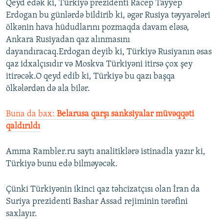
Qeyd edək ki, Türkiyə prezidenti Racep Tayyep
Erdogan bu günlərdə bildirib ki, əgər Rusiya təyyarələri
ölkənin hava hüdudlarını pozmaqda davam eləsə,
Ankara Rusiyadan qaz alınmasını
dayandıracaq.Erdogan deyib ki, Türkiyə Rusiyanın əsas
qaz idxalçısıdır və Moskva Türkiyəni itirsə çox şey
itirəcək.O qeyd edib ki, Türkiyə bu qazı başqa
ölkələrdən də ala bilər.
Buna da bax:
Belarusa qarşı sanksiyalar müvəqqəti
qaldırıldı
Amma Rambler.ru saytı analitiklərə istinadla yazır ki,
Türkiyə bunu edə bilməyəcək.
Çünki Türkiyənin ikinci qaz təhcizatçısı olan İran da
Suriya prezidenti Bashar Assad rejiminin tərəfini
saxlayır.