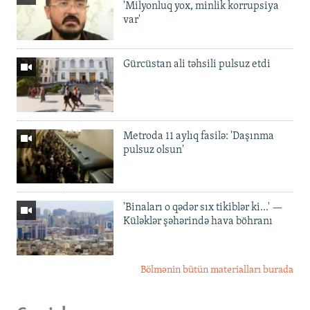
'Milyonluq yox, minlik korrupsiya
var'
Gürcüstan ali təhsili pulsuz etdi
Metroda 11 aylıq fasilə: 'Daşınma
pulsuz olsun'
'Binaları o qədər sıx tikiblər ki...' —
Küləklər şəhərində hava böhranı
Bölmənin bütün materialları burada