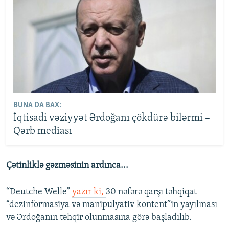
BUNA DA BAX:
İqtisadi vəziyyət Ərdoğanı çökdürə bilərmi –
Qərb mediası
Çətinliklə gəzməsinin ardınca...
“Deutche Welle”
yazır ki,
30 nəfərə qarşı təhqiqat
“dezinformasiya və manipulyativ kontent”in yayılması
və Ərdoğanın təhqir olunmasına görə başladılıb.