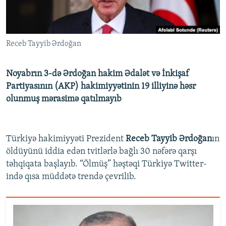
İNFOQRAFIKA
AZƏRBAYCAN ƏDƏBIYYATI KITABXANASI
MISSIYAMIZ
BIZI IZLƏ
KARIKATURA
İSLAM VƏ DEMOKRATIYA
PEŞƏ ETIKASI VƏ JURNALISTIKA STANDARTLARIMIZ
Receb Tayyib Ərdoğan
İZ - MƏDƏNIYYƏT PROQRAMI
MATERIALLARIMIZDAN ISTIFADƏ
AZADLIQRADIOSU MOBIL TELEFONUNUZDA
RFE/RL-in bütün saytları
Noyabrın 3-də Ərdoğan hakim Ədalət və İnkişaf
BIZIMLƏ ƏLAQƏ
Partiyasının (AKP) hakimiyyətinin 19 illiyinə həsr
olunmuş mərasimə qatılmayıb
XƏBƏR BÜLLETENLƏRIMIZ
Türkiyə hakimiyyəti Prezident
Receb Tayyib Ərdoğan
ın
öldüyünü iddia edən tvitlərlə bağlı 30 nəfərə qarşı
təhqiqata başlayıb. “Ölmüş” həştəqi Türkiyə Twitter-
ində qısa müddətə trendə çevrilib.