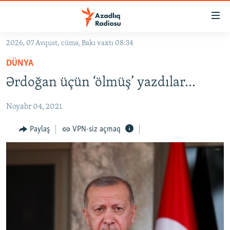
Keçid
linkləri
Əsas
2026, 07 Avqust, cümə, Bakı vaxtı 08:34
məzmuna
GÜNDƏM
DÜNYA
qayıt
#İZAHLA
Əsas
Ərdoğan üçün ‘ölmüş’ yazdılar…
KORRUPSIOMETR
naviqasiyaya
qayıt
Noyabr 04, 2021
#ƏSLINDƏ
Axtarışa
FƏRQƏ BAX
Paylaş
VPN-siz açmaq
keç
QANUNI DOĞRU
ARAŞDIRMA
MULTIMEDIA
RADIO ARXIV
VIDEO
HAQQIMIZDA
FOTOQALEREYA
OXU ZALI