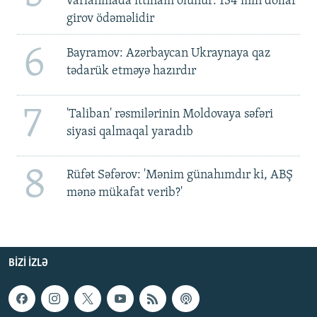
varlanmada ittiham olunur: 134 min dollar
girov ödəməlidir
6
Bayramov: Azərbaycan Ukraynaya qaz
tədarük etməyə hazırdır
7
'Taliban' rəsmilərinin Moldovaya səfəri
siyasi qalmaqal yaradıb
8
Rüfət Səfərov: 'Mənim günahımdır ki, ABŞ
mənə mükafat verib?'
BIZI IZLƏ