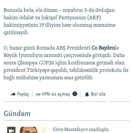
Bununla belə, elə dünən – noyabrın 3-də Ərdoğan
hakim Ədalət və İnkişaf Partiyasının (AKP)
hakimiyyətinin 19 illiyinə həsr olunmuş mərasimə
qatılmayıb.
O, bazar günü Romada ABŞ Prezidenti
Co Bayden
lə
Böyük İyirmiliyin sammiti çərçivəsində görüşüb. Daha
sonra Qlazqoya COP26 iqlim konfransına getməli olan
prezident Türkiyəyə qayıdıb, təhlükəsizlik protokolu ilə
bağlı mübahisə yaranması əsas gətirilib.
Paylaş
VPN-siz açmaq
Bizi izlə
Gündəm
Elvin Mustafayev azadlıqda: