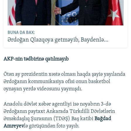
BUNA DA BAX:
Ərdoğan Qlazqoya getməyib, Baydenlə…
AKP-nin tədbirinə qatılmayıb
Ötən ay prezidentin xəstə olması haqda şayiə yayılanda
Ərdoğanın kommunikasiya ofisi onun basketbol
oynayan yerdə videosunu yaymışdı.
Anadolu dövlət xəbər agentliyi isə noyabrın 3-də
Ərdoğanın paytaxt Ankarada Türkdilli Dövlətlərin
Əməkdaşlıq Şurasının (TDƏŞ) Baş katibi
Bağdad
Amreyev
lə görüşündən foto yayıb.