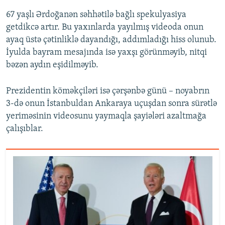
67 yaşlı Ərdoğanən səhhətilə bağlı spekulyasiya
getdikcə artır. Bu yaxınlarda yayılmış videoda onun
ayaq üstə çətinliklə dayandığı, addımladığı hiss olunub.
İyulda bayram mesajında isə yaxşı görünməyib, nitqi
bəzən aydın eşidilməyib.
Prezidentin köməkçiləri isə çərşənbə günü – noyabrın
3-də onun İstanbuldan Ankaraya uçuşdan sonra sürətlə
yeriməsinin videosunu yaymaqla şayiələri azaltmağa
çalışıblar.