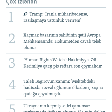
Çox izlənən
1
Tramp: 'İranla müharibədənsə,
razılaşmaya üstünlük verirəm'
2
Xaçmaz bazarının sahibinin qətli Avropa
Məhkəməsində: Hökumətdən cavab tələb
olunur
3
'Human Rights Watch': Hakimiyyət Əli
Kərimliyə qarşı pis rəftara son qoymalıdır
4
Taleh Bağırovun xanımı: 'Məktəbdəki
hadisədən əvvəl oğlumun ölkədən çıxışına
qadağa qoyulmuşdu'
5
Ukraynanın keçmiş səfiri qanunsuz