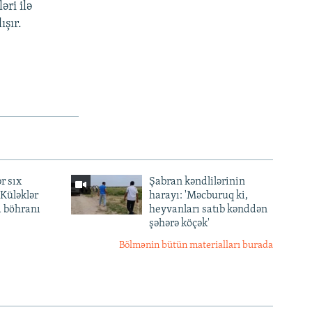
əri ilə
ışır.
r sıx
Şabran kəndlilərinin
— Küləklər
harayı: 'Məcburuq ki,
a böhranı
heyvanları satıb kənddən
şəhərə köçək'
Bölmənin bütün materialları burada