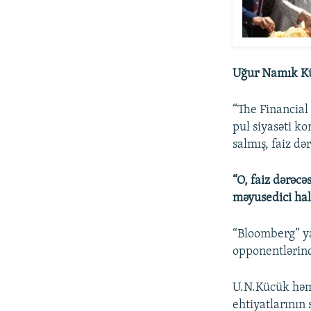
Uğur Namık K
“The Financia
pul siyasəti ko
salmış, faiz də
“O, faiz dərəcə
məyusedici hal
“Bloomberg” ya
opponentlərind
U.N.Kücük həm 
ehtiyatlarının 