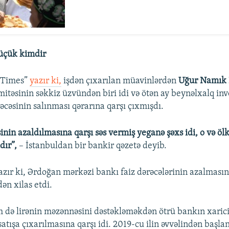
üçük kimdir
l Times”
yazır ki,
işdən çıxarılan müavinlərdən
Uğur Namık
mitəsinin səkkiz üzvündən biri idi və ötən ay beynəlxalq inv
rəcəsinin salınması qərarına qarşı çıxmışdı.
sinin azaldılmasına qarşı səs vermiş yeganə şəxs idi, o və öl
dır”,
– İstanbuldan bir bankir qəzetə deyib.
zır ki, Ərdoğan mərkəzi bankı faiz dərəcələrinin azalmasın
ən xilas etdi.
də lirənin məzənnəsini dəstəkləməkdən ötrü bankın xarici
satışa çıxarılmasına qarşı idi. 2019-cu ilin əvvəlindən başla