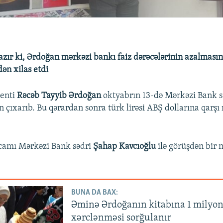
zır ki, Ərdoğan mərkəzi bankı faiz dərəcələrinin azalmasın
ən xilas etdi
denti
Rəcəb Tayyib Ərdoğan
oktyabrın 13-də Mərkəzi Bank sə
n çıxarıb. Bu qərardan sonra türk lirəsi ABŞ dollarına qarş
camı Mərkəzi Bank sədri
Şahap Kavcıoğlu
ilə görüşdən bir 
BUNA DA BAX:
Əminə Ərdoğanın kitabına 1 milyon 
xərclənməsi sorğulanır