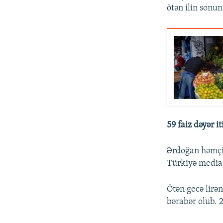
ötən ilin sonu
59 faiz dəyər it
Ərdoğan həmçin
Türkiyə medias
Ötən gecə lirən
bərabər olub. 20