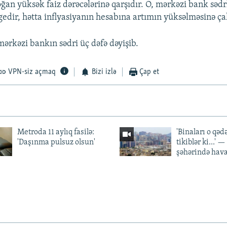
an yüksək faiz dərəcələrinə qarşıdır. O, mərkəzi bank sədrl
edir, hətta inflyasiyanın hesabına artımın yüksəlməsinə çal
mərkəzi bankın sədri üç dəfə dəyişib.
VPN-siz açmaq
Bizi izlə
Çap et
Metroda 11 aylıq fasilə:
'Binaları o qədə
'Daşınma pulsuz olsun'
tikiblər ki...' 
şəhərində hav