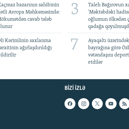
3
açmaz bazarının sahibinin
Taleh Bağırovun x
qətli Avropa Məhkəməsində:
'Məktəbdəki hadis
Hökumətdən cavab tələb
oğlumun ölkədən ç
olunur
qadağa qoyulmuşd
7
li Kərimlinin saxlanma
Ayaqaltı üzərindək
əraitinin ağırlaşdırıldığı
bayrağına görə Öz
ildirilir
vətəndaşını deport
etdilər
BIZI IZLƏ