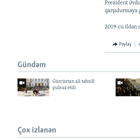
Prezident Ərdoğ
qarşıdurmaya g
2019-cu ildən 
Paylaş
Gündəm
Gürcüstan ali təhsili
pulsuz etdi
Çox izlənən