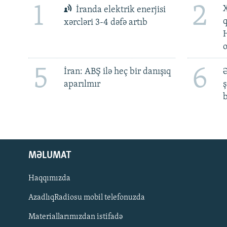
1
2
X
İranda elektrik enerjisi
xərcləri 3-4 dəfə artıb
5
6
İran: ABŞ ilə heç bir danışıq
Ə
aparılmır
ş
b
MƏLUMAT
Haqqımızda
AzadlıqRadiosu mobil telefonuzda
Materiallarımızdan istifadə
BIZI IZLƏ