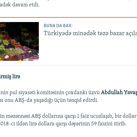
nadək davam etdi.
BUNA DA BAX:
Türkiyədə minədək təzə bazar açıl
irmiş lirə
in pul siyasəti komitəsinin çoxdankı üzvü
Abdullah Yava
ı onu ABŞ-da yaşadığı üçün tənqid edirdi.
in məzənnəsi ABŞ dollarına qarşı 1 faiz ucuzlaşıb, bir dollar 
18-ci ildən lirə dollara qarşı dəyərinin 59 faizini itirib.