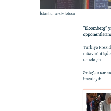
İstanbul, arxiv fotosu
“Bloomberg” ya
opponentlərind
Türkiyə Prezi
müavinini işdə
ucuzlaşıb.
Ərdoğan sərən
imzalayıb.