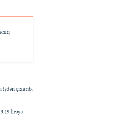
acaq
ş
ı işdən çıxarıb.
9.19 lirəyə