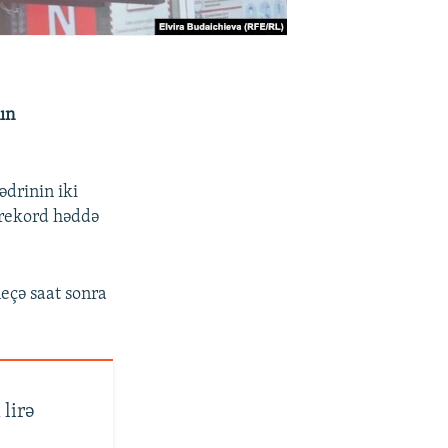
ın
drinin iki
ı rekord həddə
neçə saat sonra
lirə