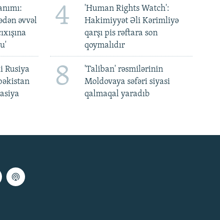
4
anımı:
'Human Rights Watch':
ədən əvvəl
Hakimiyyət Əli Kərimliyə
ıxışına
qarşı pis rəftara son
u'
qoymalıdır
8
i Rusiya
'Taliban' rəsmilərinin
bəkistan
Moldovaya səfəri siyasi
asiya
qalmaqal yaradıb