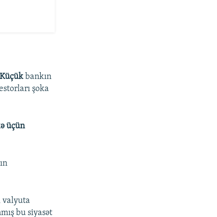
 Küçük
bankın
estorları şoka
kə üçün
ın
 valyuta
nmış bu siyasət