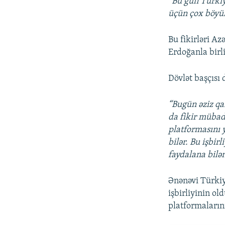
“Bu gün Türkiy
üçün çox böyük
Bu fikirləri A
Erdoğanla birl
Dövlət başçısı 
“Bugün əziz qa
da fikir mübadi
platformasını y
bilər. Bu işbir
faydalana bilər
Ənənəvi Türki
işbirliyinin ol
platformaları