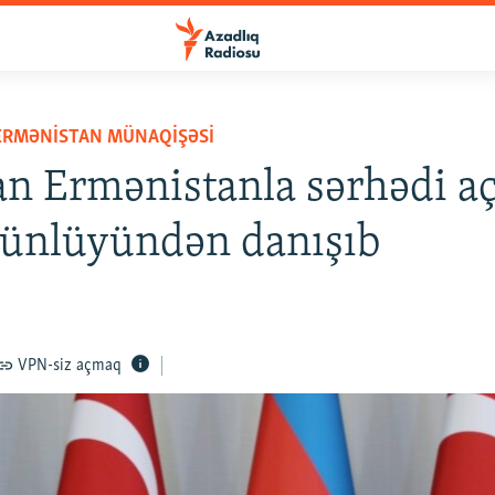
ERMƏNISTAN MÜNAQIŞƏSI
n Ermənistanla sərhədi a
nlüyündən danışıb
VPN-siz açmaq