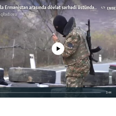
Azərbaycanla Ermənistan arasında dövlət sərhədi üstündə mübahisələr başlayır?
EMBE
ıqRadiosu
No media source currently available
3:44
EMBED