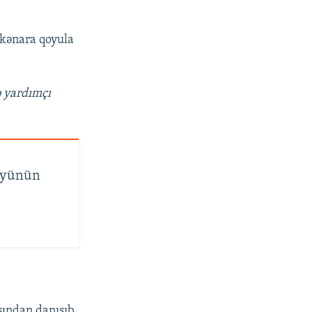
 kənara qoyula
 yardımçı
lüyünün
sından danışıb.