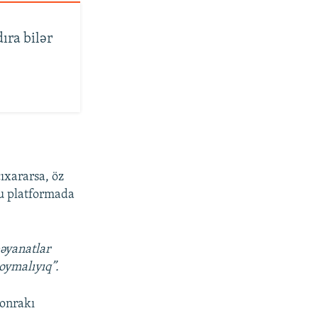
ıra bilər
ıxararsa, öz
bu platformada
əyanatlar
oymalıyıq”.
sonrakı