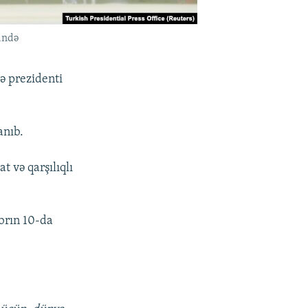
ində
ə prezidenti
anıb.
t və qarşılıqlı
brın 10-da