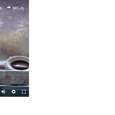
D
PAYLAŞ
Auto
240p
PAYLAŞ
360p