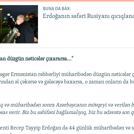
BUNA DA BAX:
Erdoğanın səfəri Rusiyanı qıcıqland
an düzgün nəticələr çıxararsa..."
 əgər Ermənistan rəhbərliyi müharibədən düzgün nəticələr ç
arından əl çəkərsə və gələcəyə baxarsa, o zaman onların da 
ıq və müharibədən sonra Azərbaycanın mövqeyi və verilən b
as verir. Biz bu səhifəni bağlamalıyıq, biz bu ədavətə son q
denti Recep Tayyip Erdoğan da 44 günlük müharibədən və 