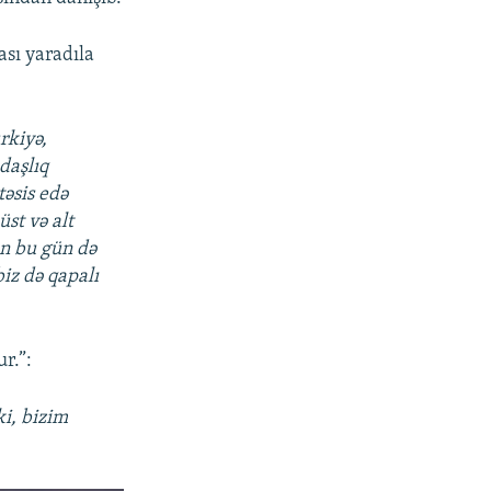
ası yaradıla
rkiyə,
daşlıq
təsis edə
üst və alt
Mən bu gün də
iz də qapalı
r.”:
ki, bizim