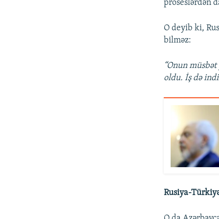
proseslərdən d
O deyib ki, Ru
bilməz:
“Onun müsbət 
oldu. İş də ind
Rusiya-Türkiy
O da Azərbayca