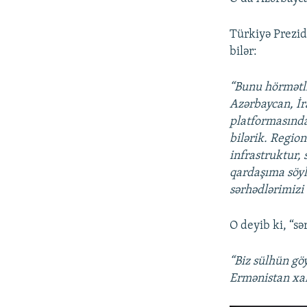
Türkiyə Prezide
bilər:
“Bunu hörmətli
Azərbaycan, İr
platformasında 
bilərik. Region
infrastruktur, 
qardaşıma söyl
sərhədlərimizi 
O deyib ki, “s
“Biz sülhün göy
Ermənistan xal