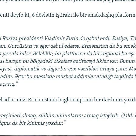
nti deyib ki, 6 dövlətin iştirakı ilə bir əməkdaşlıq platform
 Rusiya prezidenti Vladimir Putin də qəbul etdi. Rusiya, Tü
an, Gürcüstan və əgər qəbul edərsə, Ermənistan da bu əmək
yer ala bilər. Beləliklə, bu platforma ilə bir regional barışı 
al barışın bu bölgədəki ölkələrə gətirəcəyi ilklər var. Bunun 
siyasi, diplomatik və digər bir çox vəzifələri ortaya çıxır. 
ədim. Əgər bu məsələdə müsbət addımlar atıldığı təqdirdə b
açarıq.”
ərhədlərimizi Ermənistana bağlamaq kimi bir dərdimiz yoxdu
ərçinləri olmaq, sülhün addımlarını atmaq istəyirik. Qaldı 
qına da bir kinimiz yoxdur.”