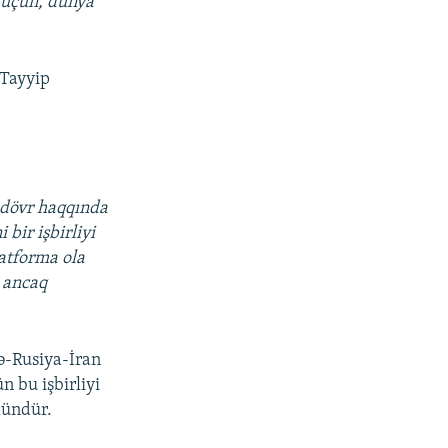
ə üçün, dünya
 Tayyip
 dövr haqqında
 bir işbirliyi
latforma ola
n ancaq
ə-Rusiya-İran
n bu işbirliyi
kündür.