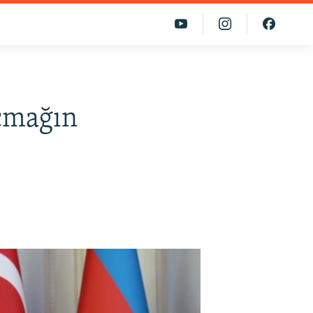
çmağın