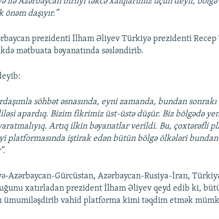
ə ilə Azərbaycan birliyi təkcə xalqlarımız üçün deyil, bölg
 önəm daşıyır.”
zərbaycan prezidenti İlham Əliyev Türkiyə prezidenti Recep
ikdə mətbuata bəyanatında səsləndirib.
deyib:
rdaşımla söhbət əsnasında, eyni zamanda, bundan sonrakı
ləsi apardıq. Bizim fikrimiz üst-üstə düşür. Biz bölgədə yeni
aratmalıyıq. Artıq ilkin bəyanatlar verildi. Bu, çoxtərəfli p
liyi platformasında iştirak edən bütün bölgə ölkələri bunda
”.
yə-Azərbaycan-Gürcüstan, Azərbaycan-Rusiya-İran, Türkiy
duğunu xatırladan prezident İlham Əliyev qeyd edib ki, bütü
nı ümumiləşdirib vahid platforma kimi təqdim etmək müm