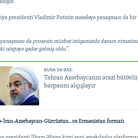
anışıb.
siya prezidenti Vladimir Putinin məsələyə yanaşması da bir
yanaşması da prosesin müsbət istiqamətdə davam etməsinə
iki nöqtəyə qədər gəlmiş oldu”.
BUNA DA BAX:
Tehran Azərbaycanın ərazi bütöv
bərpasını alqışlayır
ə-İran-Azərbaycan-Gürcüstan…və Ermənistan formatı
n prezidenti İlham Əliyev kimi yeni əməkdaşlıq platforma