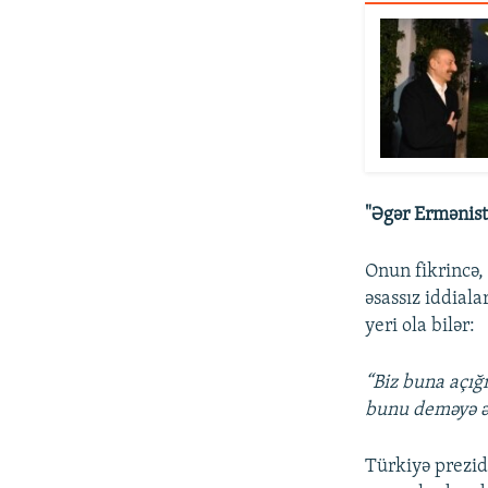
"Əgər Ermənist
Onun fikrincə,
əsassız iddial
yeri ola bilər:
“Biz buna açığ
bunu deməyə əs
Türkiyə prezi