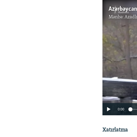
Mənbə:
Azadl
0:00
Xatırlatma