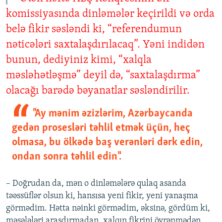
komissiyasında dinləmələr keçirildi və orda
belə fikir səsləndi ki, “referendumun
nəticələri saxtalaşdırılacaq”. Yəni indidən
bunun, dediyiniz kimi, “xalqla
məsləhətləşmə” deyil də, “saxtalaşdırma”
olacağı barədə bəyanatlar səsləndirilir.
"Ay mənim əzizlərim, Azərbaycanda
gedən prosesləri təhlil etmək üçün, heç
olmasa, bu ölkədə baş verənləri dərk edin,
ondan sonra təhlil edin".
– Doğrudan da, mən o dinləmələrə qulaq asanda
təəssüflər olsun ki, hansısa yeni fikir, yeni yanaşma
görmədim. Hətta nəinki görmədim, əksinə, gördüm ki,
məsələləri araşdırmadan, xalqın fikrini öyrənmədən