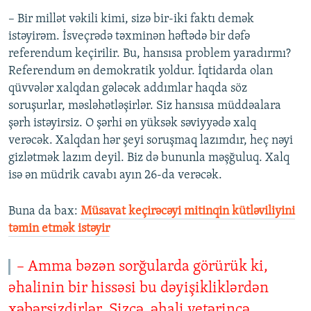
– Bir millət vəkili kimi, sizə bir-iki faktı demək
istəyirəm. İsveçrədə təxminən həftədə bir dəfə
referendum keçirilir. Bu, hansısa problem yaradırmı?
Referendum ən demokratik yoldur. İqtidarda olan
qüvvələr xalqdan gələcək addımlar haqda söz
soruşurlar, məsləhətləşirlər. Siz hansısa müddəalara
şərh istəyirsiz. O şərhi ən yüksək səviyyədə xalq
verəcək. Xalqdan hər şeyi soruşmaq lazımdır, heç nəyi
gizlətmək lazım deyil. Biz də bununla məşğuluq. Xalq
isə ən müdrik cavabı ayın 26-da verəcək.
Buna da bax:​
Müsavat keçirəcəyi mitinqin kütləviliyini
təmin etmək istəyir
– Amma bəzən sorğularda görürük ki,
əhalinin bir hissəsi bu dəyişikliklərdən
xəbərsizdirlər. Sizcə, əhali yetərincə