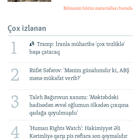
Bölmənin bütün materialları burada
Çox izlənən
1
Tramp: İranla müharibə 'çox tezliklə'
başa çatacaq
2
Rüfət Səfərov: 'Mənim günahımdır ki, ABŞ
mənə mükafat verib?'
3
Taleh Bağırovun xanımı: 'Məktəbdəki
hadisədən əvvəl oğlumun ölkədən çıxışına
qadağa qoyulmuşdu'
4
'Human Rights Watch': Hakimiyyət Əli
Kərimliyə qarşı pis rəftara son qoymalıdır