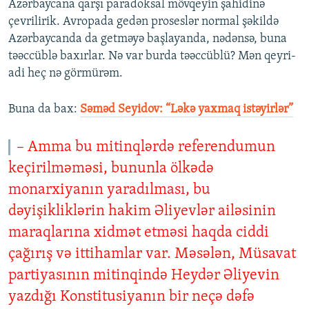
Azərbaycana qarşı paradoksal mövqeyin şahidinə
çevrilirik. Avropada gedən proseslər normal şəkildə
Azərbaycanda da getməyə başlayanda, nədənsə, buna
təəccüblə baxırlar. Nə var burda təəccüblü? Mən qeyri-
adi heç nə görmürəm.
Buna da bax:​
Səməd Seyidov: “Ləkə yaxmaq istəyirlər”
– Amma bu mitinqlərdə referendumun
keçirilməməsi, bununla ölkədə
monarxiyanın yaradılması, bu
dəyişikliklərin hakim Əliyevlər ailəsinin
maraqlarına xidmət etməsi haqda ciddi
çağırış və ittihamlar var. Məsələn, Müsavat
partiyasının mitinqində Heydər Əliyevin
yazdığı Konstitusiyanın bir neçə dəfə