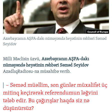
İNFOQRAFIKA
AZƏRBAYCAN ƏDƏBIYYATI KITABXANASI
MISSIYAMIZ
BIZI IZLƏ
KARIKATURA
İSLAM VƏ DEMOKRATIYA
PEŞƏ ETIKASI VƏ JURNALISTIKA STANDARTLARIMIZ
İZ - MƏDƏNIYYƏT PROQRAMI
MATERIALLARIMIZDAN ISTIFADƏ
AZADLIQRADIOSU MOBIL TELEFONUNUZDA
RFE/RL-in bütün saytları
Azərbaycanın AŞPA-dakı nümayəndə heyətinin rəhbəri Səməd
BIZIMLƏ ƏLAQƏ
Seyidov
XƏBƏR BÜLLETENLƏRIMIZ
Milli Məclisin üzvü,
Azərbaycanın AŞPA-dakı
nümayəndə heyətinin rəhbəri Səməd Seyidov
AzadlıqRadiosu-na müsahibə verib.
– Səməd müəllim, son günlər müxalifət üç
mitinq keçirərək referendumun ləğvini
tələb edir. Bu çağırışlar haqda siz nə
düşünürsüz?