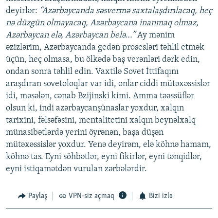
deyirlər:
“Azərbaycanda səsvermə saxtalaşdırılacaq, heç
nə düzgün olmayacaq, Azərbaycana inanmaq olmaz,
Azərbaycan elə, Azərbaycan belə...”
Ay mənim
əzizlərim, Azərbaycanda gedən prosesləri təhlil etmək
üçün, heç olmasa, bu ölkədə baş verənləri dərk edin,
ondan sonra təhlil edin. Vaxtilə Sovet İttifaqını
araşdıran sovetoloqlar var idi, onlar ciddi mütəxəssislər
idi, məsələn, cənab Bzijinski kimi. Amma təəssüflər
olsun ki, indi azərbaycanşünaslar yoxdur, xalqın
tarixini, fəlsəfəsini, mentalitetini xalqın beynəlxalq
münasibətlərdə yerini öyrənən, başa düşən
mütəxəssislər yoxdur. Yenə deyirəm, elə köhnə hamam,
köhnə tas. Eyni söhbətlər, eyni fikirlər, eyni tənqidlər,
eyni istiqamətdən vurulan zərbələrdir.
Paylaş
VPN-siz açmaq
Bizi izlə