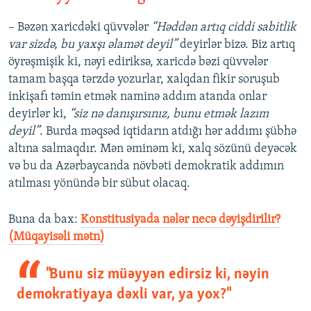
– Bəzən xaricdəki qüvvələr
“Həddən artıq ciddi sabitlik
var sizdə, bu yaxşı əlamət deyil”
deyirlər bizə. Biz artıq
öyrəşmişik ki, nəyi ediriksə, xaricdə bəzi qüvvələr
tamam başqa tərzdə yozurlar, xalqdan fikir soruşub
inkişafı təmin etmək naminə addım atanda onlar
deyirlər ki,
“siz nə danışırsınız, bunu etmək lazım
deyil”
. Burda məqsəd iqtidarın atdığı hər addımı şübhə
altına salmaqdır. Mən əminəm ki, xalq sözünü deyəcək
və bu da Azərbaycanda növbəti demokratik addımın
atılması yönündə bir sübut olacaq.
Buna da bax:
Konstitusiyada nələr necə dəyişdirilir?
(Müqayisəli mətn)
"Bunu siz müəyyən edirsiz ki, nəyin
demokratiyaya dəxli var, ya yox?"