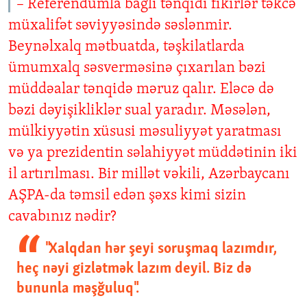
– Referendumla bağlı tənqidi fikirlər təkcə
müxalifət səviyyəsində səslənmir.
Beynəlxalq mətbuatda, təşkilatlarda
ümumxalq səsverməsinə çıxarılan bəzi
müddəalar tənqidə məruz qalır. Eləcə də
bəzi dəyişikliklər sual yaradır. Məsələn,
mülkiyyətin xüsusi məsuliyyət yaratması
və ya prezidentin səlahiyyət müddətinin iki
il artırılması. Bir millət vəkili, Azərbaycanı
AŞPA-da təmsil edən şəxs kimi sizin
cavabınız nədir?
"Xalqdan hər şeyi soruşmaq lazımdır,
heç nəyi gizlətmək lazım deyil. Biz də
bununla məşğuluq".