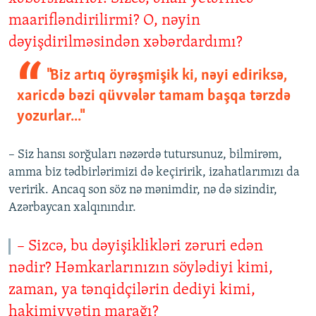
maarifləndirilirmi? O, nəyin
dəyişdirilməsindən xəbərdardımı?
"Biz artıq öyrəşmişik ki, nəyi ediriksə,
xaricdə bəzi qüvvələr tamam başqa tərzdə
yozurlar..."
– Siz hansı sorğuları nəzərdə tutursunuz, bilmirəm,
amma biz tədbirlərimizi də keçiririk, izahatlarımızı da
veririk. Ancaq son söz nə mənimdir, nə də sizindir,
Azərbaycan xalqınındır.
– Sizcə, bu dəyişiklikləri zəruri edən
nədir? Həmkarlarınızın söylədiyi kimi,
zaman, ya tənqidçilərin dediyi kimi,
hakimiyyətin marağı?