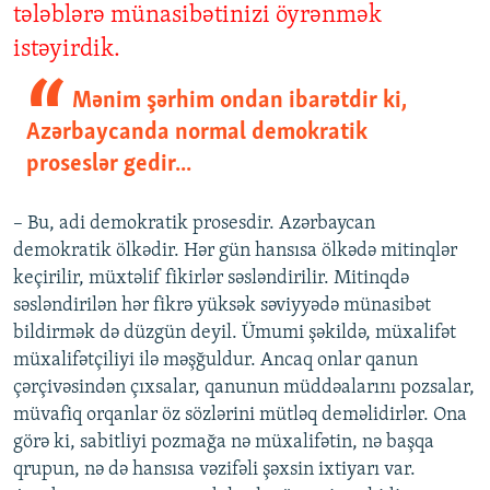
tələblərə münasibətinizi öyrənmək
istəyirdik.
Mənim şərhim ondan ibarətdir ki,
Azərbaycanda normal demokratik
proseslər gedir...
– Bu, adi demokratik prosesdir. Azərbaycan
demokratik ölkədir. Hər gün hansısa ölkədə mitinqlər
keçirilir, müxtəlif fikirlər səsləndirilir. Mitinqdə
səsləndirilən hər fikrə yüksək səviyyədə münasibət
bildirmək də düzgün deyil. Ümumi şəkildə, müxalifət
müxalifətçiliyi ilə məşğuldur. Ancaq onlar qanun
çərçivəsindən çıxsalar, qanunun müddəalarını pozsalar,
müvafiq orqanlar öz sözlərini mütləq deməlidirlər. Ona
görə ki, sabitliyi pozmağa nə müxalifətin, nə başqa
qrupun, nə də hansısa vəzifəli şəxsin ixtiyarı var.