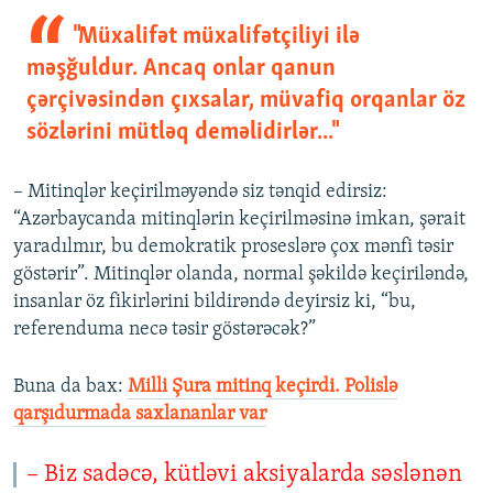
"Müxalifət müxalifətçiliyi ilə
məşğuldur. Ancaq onlar qanun
çərçivəsindən çıxsalar, müvafiq orqanlar öz
sözlərini mütləq deməlidirlər..."
– Mitinqlər keçirilməyəndə siz tənqid edirsiz:
“Azərbaycanda mitinqlərin keçirilməsinə imkan, şərait
yaradılmır, bu demokratik proseslərə çox mənfi təsir
göstərir”. Mitinqlər olanda, normal şəkildə keçiriləndə,
insanlar öz fikirlərini bildirəndə deyirsiz ki, “bu,
referenduma necə təsir göstərəcək?”
Buna da bax:​
Milli Şura mitinq keçirdi. Polislə
qarşıdurmada saxlananlar var
– Biz sadəcə, kütləvi aksiyalarda səslənən