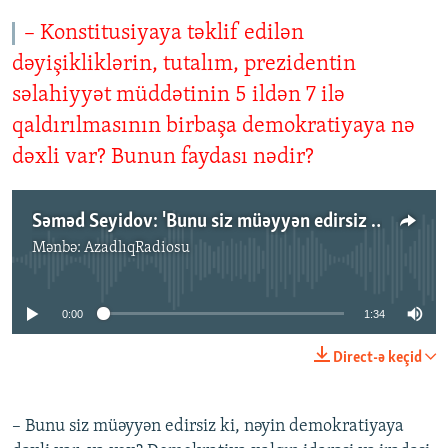
– Konstitusiyaya təklif edilən
dəyişikliklərin, tutalım, prezidentin
səlahiyyət müddətinin 5 ildən 7 ilə
qaldırılmasının birbaşa demokratiyaya nə
dəxli var? Bunun faydası nədir?
Səməd Seyidov: 'Bunu siz müəyyən edirsiz ki, nəyin demokratiyaya dəxli var, ya yox?'
Mənbə:
AzadlıqRadiosu
No media source currently available
0:00
1:34
Direct-ə keçid
– Bunu siz müəyyən edirsiz ki, nəyin demokratiyaya