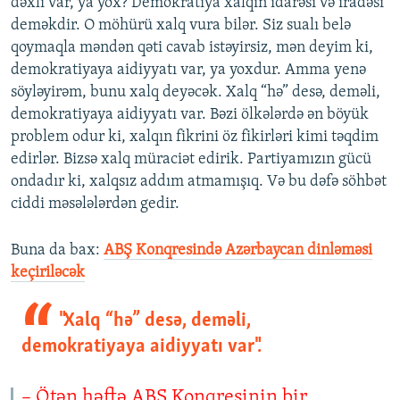
dəxli var, ya yox? Demokratiya xalqın idarəsi və iradəsi
deməkdir. O möhürü xalq vura bilər. Siz sualı belə
qoymaqla məndən qəti cavab istəyirsiz, mən deyim ki,
demokratiyaya aidiyyatı var, ya yoxdur. Amma yenə
söyləyirəm, bunu xalq deyəcək. Xalq “hə” desə, deməli,
demokratiyaya aidiyyatı var. Bəzi ölkələrdə ən böyük
problem odur ki, xalqın fikrini öz fikirləri kimi təqdim
edirlər. Bizsə xalq müraciət edirik. Partiyamızın gücü
ondadır ki, xalqsız addım atmamışıq. Və bu dəfə söhbət
ciddi məsələlərdən gedir.
Buna da bax:​
ABŞ Konqresində Azərbaycan dinləməsi
keçiriləcək
"Xalq “hə” desə, deməli,
demokratiyaya aidiyyatı var".
– Ötən həftə ABŞ Konqresinin bir