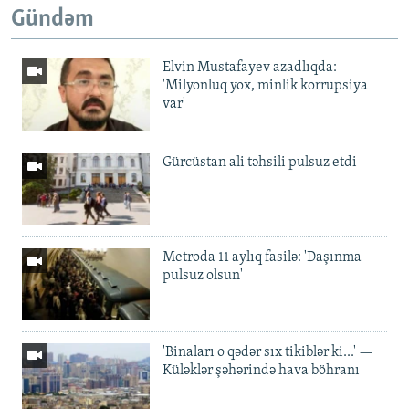
Gündəm
Elvin Mustafayev azadlıqda:
'Milyonluq yox, minlik korrupsiya
var'
Gürcüstan ali təhsili pulsuz etdi
Metroda 11 aylıq fasilə: 'Daşınma
pulsuz olsun'
'Binaları o qədər sıx tikiblər ki...' —
Küləklər şəhərində hava böhranı