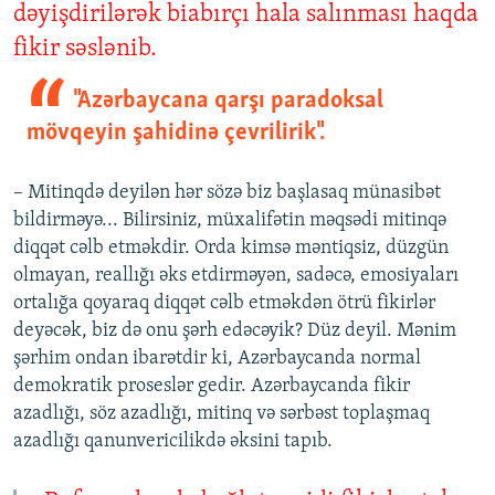
dəyişdirilərək biabırçı hala salınması haqda
fikir səslənib.
"Azərbaycana qarşı paradoksal
mövqeyin şahidinə çevrilirik".
– Mitinqdə deyilən hər sözə biz başlasaq münasibət
bildirməyə... Bilirsiniz, müxalifətin məqsədi mitinqə
diqqət cəlb etməkdir. Orda kimsə məntiqsiz, düzgün
olmayan, reallığı əks etdirməyən, sadəcə, emosiyaları
ortalığa qoyaraq diqqət cəlb etməkdən ötrü fikirlər
deyəcək, biz də onu şərh edəcəyik? Düz deyil. Mənim
şərhim ondan ibarətdir ki, Azərbaycanda normal
demokratik proseslər gedir. Azərbaycanda fikir
azadlığı, söz azadlığı, mitinq və sərbəst toplaşmaq
azadlığı qanunvericilikdə əksini tapıb.