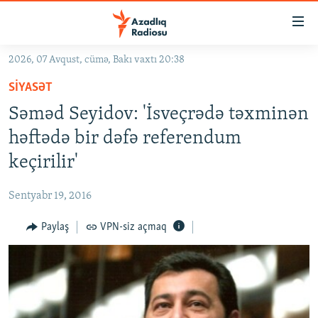
Keçid
linkləri
Əsas
2026, 07 Avqust, cümə, Bakı vaxtı 20:38
məzmuna
GÜNDƏM
SIYASƏT
qayıt
#İZAHLA
Əsas
Səməd Seyidov: 'İsveçrədə təxminən
KORRUPSIOMETR
naviqasiyaya
həftədə bir dəfə referendum
qayıt
#ƏSLINDƏ
keçirilir'
Axtarışa
FƏRQƏ BAX
keç
Sentyabr 19, 2016
QANUNI DOĞRU
Paylaş
VPN-siz açmaq
ARAŞDIRMA
MULTIMEDIA
RADIO ARXIV
VIDEO
HAQQIMIZDA
FOTOQALEREYA
OXU ZALI