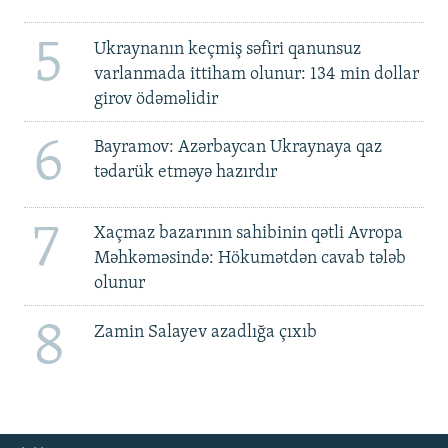
5
Ukraynanın keçmiş səfiri qanunsuz
varlanmada ittiham olunur: 134 min dollar
girov ödəməlidir
6
Bayramov: Azərbaycan Ukraynaya qaz
tədarük etməyə hazırdır
7
Xaçmaz bazarının sahibinin qətli Avropa
Məhkəməsində: Hökumətdən cavab tələb
olunur
8
Zamin Salayev azadlığa çıxıb