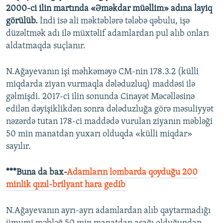
2000-ci ilin martında «Əməkdar müəllim» adına layiq
görülüb.
İndi isə ali məktəblərə tələbə qəbulu, işə
düzəltmək adı ilə müxtəlif adamlardan pul alıb onları
aldatmaqda suçlanır.
N.Ağayevanın işi məhkəməyə CM-nin 178.3.2 (külli
miqdarda ziyan vurmaqla dələduzluq) maddəsi ilə
gəlmişdi. 2017-ci ilin sonunda Cinayət Məcəlləsinə
edilən dəyişiklikdən sonra dələduzluğa görə məsuliyyət
nəzərdə tutan 178-ci maddədə vurulan ziyanın məbləği
50 min manatdan yuxarı olduqda «külli miqdar»
sayılır.
***Buna da bax-
Adamların lombarda qoyduğu 200
minlik qızıl-brilyant hara gedib
N.Ağayevanın ayrı-ayrı adamlardan alıb qaytarmadığı