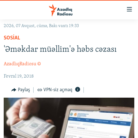
Keçid
linkləri
Əsas
2026, 07 Avqust, cümə, Bakı vaxtı 19:33
məzmuna
GÜNDƏM
SOSIAL
qayıt
#İZAHLA
Əsas
'Əməkdar müəllim'ə həbs cəzası
KORRUPSIOMETR
naviqasiyaya
qayıt
AzadlıqRadiosu ©
#ƏSLINDƏ
Axtarışa
Fevral 19, 2018
FƏRQƏ BAX
keç
QANUNI DOĞRU
Paylaş
VPN-siz açmaq
ARAŞDIRMA
MULTIMEDIA
RADIO ARXIV
VIDEO
HAQQIMIZDA
FOTOQALEREYA
OXU ZALI