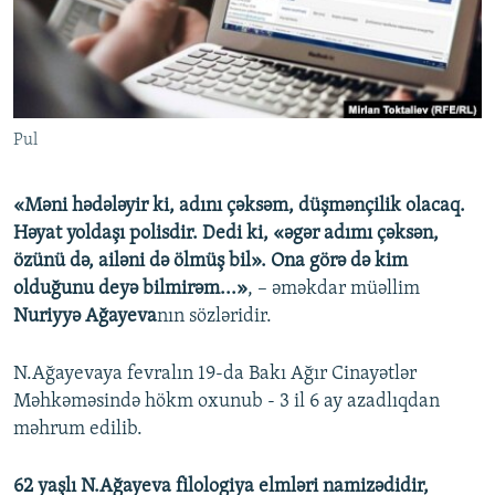
İNFOQRAFIKA
AZƏRBAYCAN ƏDƏBIYYATI KITABXANASI
MISSIYAMIZ
BIZI IZLƏ
KARIKATURA
İSLAM VƏ DEMOKRATIYA
PEŞƏ ETIKASI VƏ JURNALISTIKA STANDARTLARIMIZ
İZ - MƏDƏNIYYƏT PROQRAMI
MATERIALLARIMIZDAN ISTIFADƏ
AZADLIQRADIOSU MOBIL TELEFONUNUZDA
Pul
RFE/RL-in bütün saytları
BIZIMLƏ ƏLAQƏ
«Məni hədələyir ki, adını çəksəm, düşmənçilik olacaq.
XƏBƏR BÜLLETENLƏRIMIZ
Həyat yoldaşı polisdir. Dedi ki, «əgər adımı çəksən,
özünü də, ailəni də ölmüş bil». Ona görə də kim
olduğunu deyə bilmirəm...»
, – əməkdar müəllim
Nuriyyə Ağayeva
nın sözləridir.
N.Ağayevaya fevralın 19-da Bakı Ağır Cinayətlər
Məhkəməsində hökm oxunub - 3 il 6 ay azadlıqdan
məhrum edilib.
62 yaşlı N.Ağayeva filologiya elmləri namizədidir,