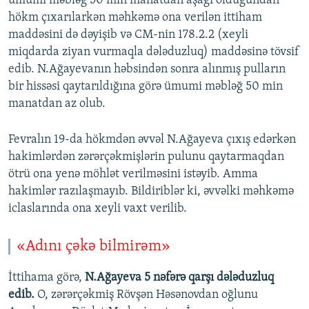
ümumi məbləğ 50 min manatdan aşağı olduğundan
hökm çıxarılarkən məhkəmə ona verilən ittiham
maddəsini də dəyişib və CM-nin 178.2.2 (xeyli
miqdarda ziyan vurmaqla dələduzluq) maddəsinə tövsif
edib. N.Ağayevanın həbsindən sonra alınmış pulların
bir hissəsi qaytarıldığına görə ümumi məbləğ 50 min
manatdan az olub.
Fevralın 19-da hökmdən əvvəl N.Ağayeva çıxış edərkən
hakimlərdən zərərçəkmişlərin pulunu qaytarmaqdan
ötrü ona yenə möhlət verilməsini istəyib. Amma
hakimlər razılaşmayıb. Bildiriblər ki, əvvəlki məhkəmə
iclaslarında ona xeyli vaxt verilib.
«Adını çəkə bilmirəm»
İttihama görə,
N.Ağayeva 5 nəfərə qarşı dələduzluq
edib.
O, zərərçəkmiş Rövşən Həsənovdan oğlunu