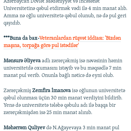
Azərbaycan Dövlət Mədəniyyət və İncəsənət
Universitetinə qəbul etdirmək vədi ilə 4 min manat alıb.
Amma nə oğlu universitetə qəbul olunub, nə də pul geri
qayıdıb.
***Buna da bax-
Veteranlardan rüşvət iddiası: 'Bizdən
maşına, torpağa görə pul istədilər'
Mənsurə Əliyeva
adlı zərərçəkmiş isə nəvəsinin həmin
universitetdə oxumasını istəyib və bu məqsədlə 7 min
manat pul verib. Onunla bağlı nəticə də eyni olub.
Zərərçəkmiş
Zemfira İmanova
isə oğlunun universitetə
qəbul olunması üçün 30 min manat verdiyini bildirib.
Yenə də universitetə tələbə qəbulu adı ilə başqa bir
zərərçəkmişdən isə 25 min manat alınıb.
Məhərrəm Quliyev
də N.Ağayevaya 3 min manat pul