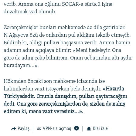
verib. Amma ona oğlunu SOCAR-a sürücü işinə
düzəltmək vəd olunub.
Zərərçəkmişlər bunları məhkəmədə də dilə gətiriblər.
N.Ağayeva özü də onlardan pul aldığını təkzib etməyib.
Bildirib ki, aldığı pulları başqasına verib. Amma həmin
adamın adını açıqlaya bilmir: «Məni hədələyir. Ona
görə də adını çəkə bilmirəm. Onun ucbatından altı aydır
buradayam...».
Hökmdən öncəki son məhkəmə iclasında isə
hakimlərdən vaxt istəyərkən belə demişdi:
«Hazırda
Türkiyədədir. Onunla danışdım, pulları qaytaracağını
dedi. Ona görə zərərçəkmişlərdən də, sizdən də xahiş
edirəm ki, mənə vaxt verəsiniz...».
Paylaş
VPN-siz açmaq
Bizi izlə