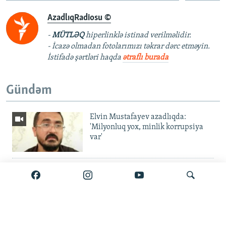
AzadlıqRadiosu ©
-
MÜTLƏQ
hiperlinklə istinad verilməlidir.
- İcazə olmadan fotolarımızı təkrar dərc etməyin.
İstifadə şərtləri haqda
ətraflı burada
Gündəm
Elvin Mustafayev azadlıqda:
'Milyonluq yox, minlik korrupsiya
var'
Gürcüstan ali təhsili pulsuz etdi
Metroda 11 aylıq fasilə: 'Daşınma