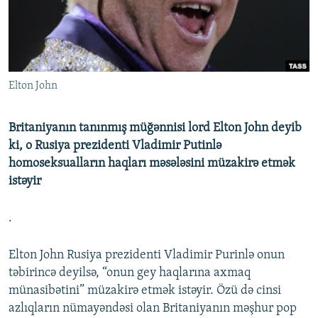
İNFOQRAFIKA
AZƏRBAYCAN ƏDƏBIYYATI KITABXANASI
MISSIYAMIZ
BIZI IZLƏ
KARIKATURA
İSLAM VƏ DEMOKRATIYA
PEŞƏ ETIKASI VƏ JURNALISTIKA STANDARTLARIMIZ
İZ - MƏDƏNIYYƏT PROQRAMI
MATERIALLARIMIZDAN ISTIFADƏ
Elton John
AZADLIQRADIOSU MOBIL TELEFONUNUZDA
RFE/RL-in bütün saytları
BIZIMLƏ ƏLAQƏ
Britaniyanın tanınmış müğənnisi lord Elton John deyib
XƏBƏR BÜLLETENLƏRIMIZ
ki, o Rusiya prezidenti Vladimir Putinlə
homoseksualların haqları məsələsini müzakirə etmək
istəyir
.
Elton John Rusiya prezidenti Vladimir Purinlə onun
təbirincə deyilsə, “onun gey haqlarına axmaq
münasibətini” müzakirə etmək istəyir. Özü də cinsi
azlıqların nümayəndəsi olan Britaniyanın məşhur pop