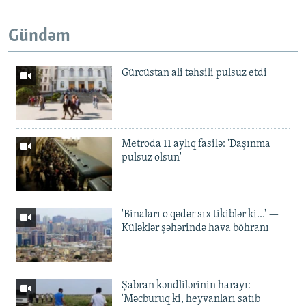
Gündəm
Gürcüstan ali təhsili pulsuz etdi
Metroda 11 aylıq fasilə: 'Daşınma
pulsuz olsun'
'Binaları o qədər sıx tikiblər ki...' —
Küləklər şəhərində hava böhranı
Şabran kəndlilərinin harayı:
'Məcburuq ki, heyvanları satıb