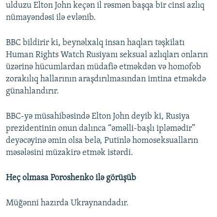
ulduzu Elton John keçən il rəsmən başqa bir cinsi azlıq
nümayəndəsi ilə evlənib.
BBC bildirir ki, beynəlxalq insan haqları təşkilatı
Human Rights Watch Rusiyanı seksual azlıqları onların
üzərinə hücumlardan müdafiə etməkdən və homofob
zorakılıq hallarının araşdırılmasından imtina etməkdə
günahlandırır.
BBC-yə müsahibəsində Elton John deyib ki, Rusiya
prezidentinin onun dalınca “əməlli-başlı ipləmədir”
deyəcəyinə əmin olsa belə, Putinlə homoseksualların
məsələsini müzakirə etmək istərdi.
Heç olmasa Poroshenko ilə görüşüb
Müğənni hazırda Ukraynandadır.