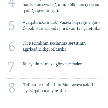
4
hadisədən əvvəl oğlumun ölkədən çıxışına
qadağa qoyulmuşdu'
5
Ayaqaltı üzərindəki Rusiya bayrağına görə
Özbəkistan vətəndaşını deportasiya etdilər
6
Əli Kərimlinin saxlanma şəraitinin
ağırlaşdırıldığı bildirilir
7
Rusiyada namaza görə cərimələr
8
'Taliban' rəsmilərinin Moldovaya səfəri
siyasi qalmaqal yaradıb