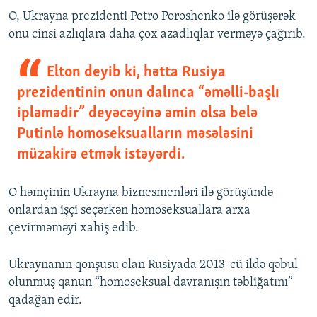
O, Ukrayna prezidenti Petro Poroshenko ilə görüşərək
onu cinsi azlıqlara daha çox azadlıqlar verməyə çağırıb.
Elton deyib ki, hətta Rusiya
prezidentinin onun dalınca “əməlli-başlı
ipləmədir” deyəcəyinə əmin olsa belə
Putinlə homoseksualların məsələsini
müzakirə etmək istəyərdi.
O həmçinin Ukrayna biznesmenləri ilə görüşündə
onlardan işçi seçərkən homoseksuallara arxa
çevirməməyi xahiş edib.
Ukraynanın qonşusu olan Rusiyada 2013-cü ildə qəbul
olunmuş qanun “homoseksual davranışın təbliğatını”
qadağan edir.