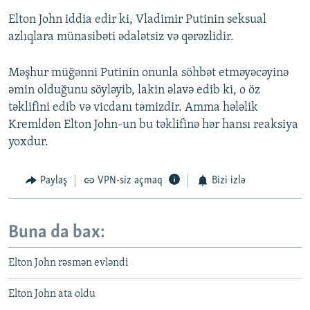
Elton John iddia edir ki, Vladimir Putinin seksual
azlıqlara münasibəti ədalətsiz və qərəzlidir.
Məşhur müğənni Putinin onunla söhbət etməyəcəyinə
əmin olduğunu söyləyib, lakin əlavə edib ki, o öz
təklifini edib və vicdanı təmizdir. Amma hələlik
Kremldən Elton John-un bu təklifinə hər hansı reaksiya
yoxdur.
Paylaş
VPN-siz açmaq
Bizi izlə
Buna da bax:
Elton John rəsmən evləndi
Elton John ata oldu