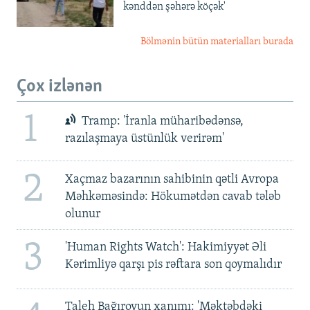
kənddən şəhərə köçək'
Bölmənin bütün materialları burada
Çox izlənən
1
Tramp: 'İranla müharibədənsə,
razılaşmaya üstünlük verirəm'
2
Xaçmaz bazarının sahibinin qətli Avropa
Məhkəməsində: Hökumətdən cavab tələb
olunur
3
'Human Rights Watch': Hakimiyyət Əli
Kərimliyə qarşı pis rəftara son qoymalıdır
Taleh Bağırovun xanımı: 'Məktəbdəki