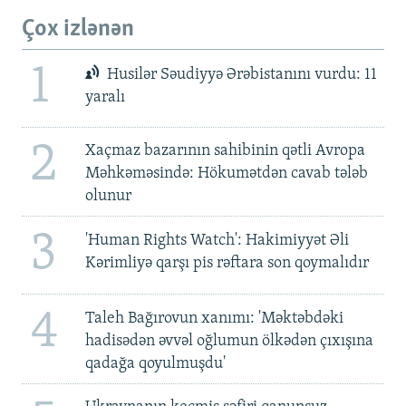
Çox izlənən
1
Husilər Səudiyyə Ərəbistanını vurdu: 11
yaralı
2
Xaçmaz bazarının sahibinin qətli Avropa
Məhkəməsində: Hökumətdən cavab tələb
olunur
3
'Human Rights Watch': Hakimiyyət Əli
Kərimliyə qarşı pis rəftara son qoymalıdır
4
Taleh Bağırovun xanımı: 'Məktəbdəki
hadisədən əvvəl oğlumun ölkədən çıxışına
qadağa qoyulmuşdu'