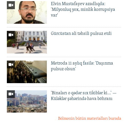
Elvin Mustafayev azadlıqda:
'Milyonluq yox, minlik korrupsiya
var'
Gürcüstan ali təhsili pulsuz etdi
Metroda 11 aylıq fasilə: 'Daşınma
pulsuz olsun'
'Binaları o qədər sıx tikiblər ki...' —
Küləklər şəhərində hava böhranı
Bölmənin bütün materialları burada