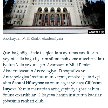
İNFOQRAFIKA
AZƏRBAYCAN ƏDƏBIYYATI KITABXANASI
MISSIYAMIZ
BIZI IZLƏ
KARIKATURA
İSLAM VƏ DEMOKRATIYA
PEŞƏ ETIKASI VƏ JURNALISTIKA STANDARTLARIMIZ
İZ - MƏDƏNIYYƏT PROQRAMI
MATERIALLARIMIZDAN ISTIFADƏ
AZADLIQRADIOSU MOBIL TELEFONUNUZDA
RFE/RL-in bütün saytları
Azərbaycan Milli Elmlər Akademiyası
BIZIMLƏ ƏLAQƏ
XƏBƏR BÜLLETENLƏRIMIZ
Qarabağ bölgəsində tədqiqatlara ayrılmış vəsaitlərin
yeyintisi ilə bağlı ilyarım sürən məhkəmə araşdırmaları
iyulun 3-də yekunlaşıb. Azərbaycan Milli Elmlər
Akademiyasının Arxeologiya, Etnoqrafiya və
Antropologiya İnstitutunun keçmiş əməkdaşı, tarixçi
alim
Səbuhi Hüseynov
və onun həyat yoldaşı
Gülüstan
İsayeva
92 min manatdan artıq yeyintiyə görə hakim
önünə çıxarılıblar. G.İsayeva həmin institutun kadrlar
şöbəsinin rəhbəri olub.