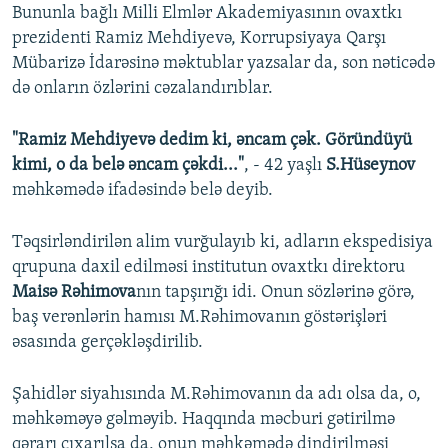
Bununla bağlı Milli Elmlər Akademiyasının ovaxtkı
prezidenti Ramiz Mehdiyevə, Korrupsiyaya Qarşı
Mübarizə İdarəsinə məktublar yazsalar da, son nəticədə
də onların özlərini cəzalandırıblar.
"Ramiz Mehdiyevə dedim ki, əncam çək. Göründüyü
kimi, o da belə əncam çəkdi..."
, - 42 yaşlı
S.Hüseynov
məhkəmədə ifadəsində belə deyib.
Təqsirləndirilən alim vurğulayıb ki, adların ekspedisiya
qrupuna daxil edilməsi institutun ovaxtkı direktoru
Maisə Rəhimova
nın tapşırığı idi. Onun sözlərinə görə,
baş verənlərin hamısı M.Rəhimovanın göstərişləri
əsasında gerçəkləşdirilib.
Şahidlər siyahısında M.Rəhimovanın da adı olsa da, o,
məhkəməyə gəlməyib. Haqqında məcburi gətirilmə
qərarı çıxarılsa da, onun məhkəmədə dindirilməsi