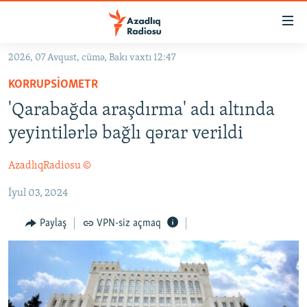
Keçid
linkləri
Əsas
2026, 07 Avqust, cümə, Bakı vaxtı 12:47
məzmuna
GÜNDƏM
KORRUPSIOMETR
qayıt
#İZAHLA
Əsas
'Qarabağda araşdırma' adı altında
KORRUPSIOMETR
naviqasiyaya
yeyintilərlə bağlı qərar verildi
qayıt
#ƏSLINDƏ
Axtarışa
AzadlıqRadiosu ©
FƏRQƏ BAX
keç
İyul 03, 2024
QANUNI DOĞRU
ARAŞDIRMA
Paylaş
VPN-siz açmaq
MULTIMEDIA
RADIO ARXIV
VIDEO
HAQQIMIZDA
FOTOQALEREYA
OXU ZALI