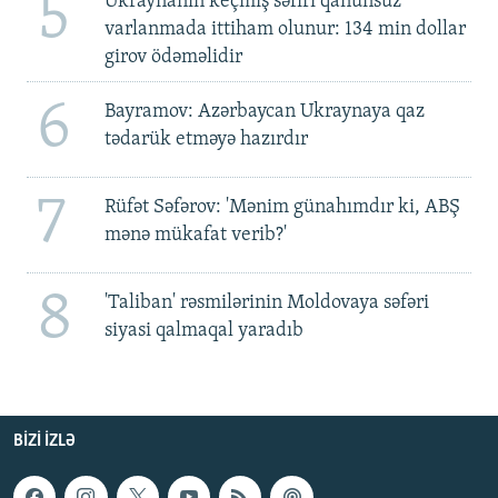
5
Ukraynanın keçmiş səfiri qanunsuz
varlanmada ittiham olunur: 134 min dollar
girov ödəməlidir
6
Bayramov: Azərbaycan Ukraynaya qaz
tədarük etməyə hazırdır
7
Rüfət Səfərov: 'Mənim günahımdır ki, ABŞ
mənə mükafat verib?'
8
'Taliban' rəsmilərinin Moldovaya səfəri
siyasi qalmaqal yaradıb
BIZI IZLƏ