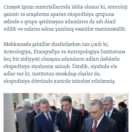
Cinayət işinin materiallarında iddia olunur ki, arxeoloji
qazıntı və araşdırma aparan ekspedisiya qrupuna
əslində o qrupa qatılmayan adamların da adı daxil
edilib və onların adına yazılmış vəsaitlər mənimsənilib.
Məhkəmədə şahidlər dindirilərkən üzə çıxıb ki,
Arxeologiya, Etnoqrafiya və Antropologiya İnstitutuna
heç bir aidiyyəti olmayan adamların adları dəfələrlə
ekspedisiya siyahısına salınıb. Üstəlik, siyahıda elə
adlar var ki, institutun əməkdaşı olsalar da,
ekspedisiya dövründə xaricdə istirahət edirlərmiş.