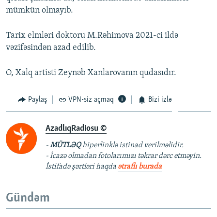
mümkün olmayıb.
Tarix elmləri doktoru M.Rəhimova 2021-ci ildə
vəzifəsindən azad edilib.
O, Xalq artisti Zeynəb Xanlarovanın qudasıdır.
Paylaş
VPN-siz açmaq
Bizi izlə
AzadlıqRadiosu ©
-
MÜTLƏQ
hiperlinklə istinad verilməlidir.
- İcazə olmadan fotolarımızı təkrar dərc etməyin.
İstifadə şərtləri haqda
ətraflı burada
Gündəm