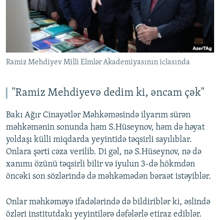
Ramiz Mehdiyev Milli Elmlər Akademiyasının iclasında
"Ramiz Mehdiyevə dedim ki, əncam çək"
Bakı Ağır Cinayətlər Məhkəməsində ilyarım sürən
məhkəmənin sonunda həm S.Hüseynov, həm də həyat
yoldaşı külli miqdarda yeyintidə təqsirli sayılıblar.
Onlara şərti cəza verilib. Di gəl, nə S.Hüseynov, nə də
xanımı özünü təqsirli bilir və iyulun 3-də hökmdən
öncəki son sözlərində də məhkəmədən bəraət istəyiblər.
Onlar məhkəməyə ifadələrində də bildiriblər ki, əslində
özləri institutdakı yeyintilərə dəfələrlə etiraz ediblər.