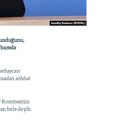
lunduğunu,
 barədə
zərbaycan
amədən söhbət
r Komitəsinin
ən belə deyib.