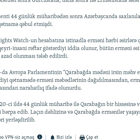
fərdən sonra Gürcüstana, daha sonra isə Ermənistana səfər
enti 44 günlük müharibədən sonra Azərbaycanda saxlanıl
 qətnamə qəbul etmişdi.
hts Watch-un hesabatına istinadla erməni hərbi əsirlərə q
yri-insani rəftar göstərdiyi iddia olunur, bütün erməni əsi
 azad olunması tələb edilirdi.
0-da Avropa Parlamentinin “Qarabağda mədəni irsin məhv ed
tdiyi qətnamədə erməni məbədlərinin dağıdılmasından, ermə
asından narahatlıq ifadə olunurdu.
0-ci ildə 44 günlük müharibə ilə Qarabağın bir hissəsinə və
i bərpa edib. Laçın dəhlizinə və Qarabağda ermənilər yaşaya
ri yerləşdirilib.
VPN-siz açmaq
Bizi izlə
Çap et