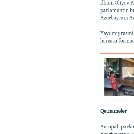
İlham Əliyev A
parlamentin b
Azərbaycanı A
Yayılmış rəsmi
hansısa forma
Qətnamələr
Avropalı parla