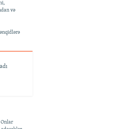
ni,
ndan və
ənqidlərə
adı
 Onlar