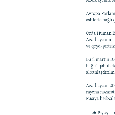
Azərbaycana sə
Avropa Parlam
əsirlərlə bağlı
Orda Human Rig
Azərbaycanın qe
və qeyd-şərtsiz
Bu il martın 1
bağlı” qəbul e
albanlaşdırılm
Azərbaycan 202
rayona nəzarət
Rusiya hərbçilə
Paylaş