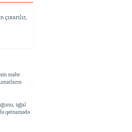
 çıxarılır,
rsin məhv
lumatların
ğunu, işğal
ədə qətnamədə