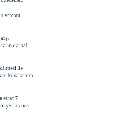
 edəcəklər.
an erməni
arşı
rlərin dərhal
ilməsi ilə
ni kilsələrinin
 ətraf 7
n yerlərə isə