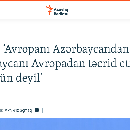
: ‘Avropanı Azərbaycandan
ycanı Avropadan təcrid e
n deyil’
VPN-siz açmaq