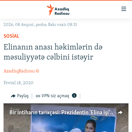
Keçid
linkləri
Əsas
2026, 08 Avqust, şənbə, Bakı vaxtı 08:31
məzmuna
GÜNDƏM
SOSIAL
qayıt
#İZAHLA
Əsas
Elinanın anası həkimlərin də
KORRUPSIOMETR
naviqasiyaya
məsuliyyətə cəlbini istəyir
qayıt
#ƏSLINDƏ
Axtarışa
AzadlıqRadiosu ©
FƏRQƏ BAX
keç
Fevral 18, 2020
QANUNI DOĞRU
ARAŞDIRMA
Paylaş
VPN-siz açmaq
MULTIMEDIA
Bir intiharın tarixçəsi: Prezidentin 'Elina işi'ni nəzarətə götürməsi və məhkəmənin hökmü
RADIO ARXIV
VIDEO
HAQQIMIZDA
FOTOQALEREYA
OXU ZALI