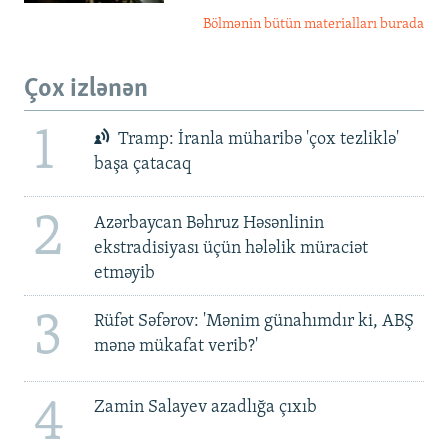
Bölmənin bütün materialları burada
Çox izlənən
1
Tramp: İranla müharibə 'çox tezliklə'
başa çatacaq
2
Azərbaycan Bəhruz Həsənlinin
ekstradisiyası üçün hələlik müraciət
etməyib
3
Rüfət Səfərov: 'Mənim günahımdır ki, ABŞ
mənə mükafat verib?'
4
Zamin Salayev azadlığa çıxıb