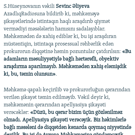
S.Hüseynovanın vəkili
Sevinc Əliyeva
AzadlıqRadiosuna bildirib ki, məhkəməyə
şikayətlərində istintaqın haqlı araşdırıb qiymət
vermədiyi məsələlərin hamısını sadalayıblar.
Məhkəmədən də xahiş ediblər ki, bu işi araşdıran
müstəntiqin, istintaqa prosessual rəhbərlik edən
prokurorun diqqətinə həmin pozuntular çatdırılsın:
«Bu
adamların məsuliyyətiylə bağlı hərtərəfli, obyektiv
araşdırma aparılmayıb. Məhkəmədən xahiş eləmişdik
ki, bu, təmin olunsun»
.
Məhkəmə qapalı keçirilib və prokurorluğun qərarından
verilən şikayət təmin edilməyib. Vəkil deyir ki,
məhkəmənin qərarından apellyasiya şikayəti
verəcəklər:
«Düzü, bu qərar bizim üçün gözlənilməz
olmadı. Apellyasiya şikayəti verəcəyik. Biz həkimlərlə
bağlı məsələni də diqqətdən kənarda qoymaq niyyətində