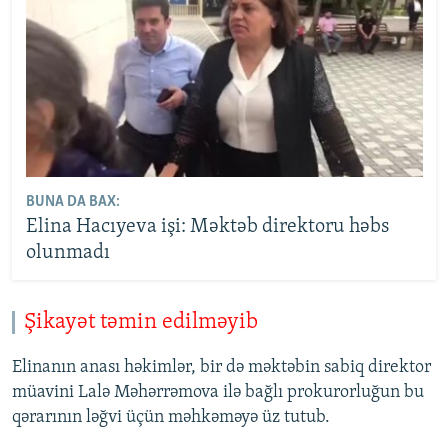
BUNA DA BAX:
Elina Hacıyeva işi: Məktəb direktoru həbs
olunmadı
Şikayət təmin edilməyib
Elinanın anası həkimlər, bir də məktəbin sabiq direktor
müavini Lalə Məhərrəmova ilə bağlı prokurorluğun bu
qərarının ləğvi üçün məhkəməyə üz tutub.