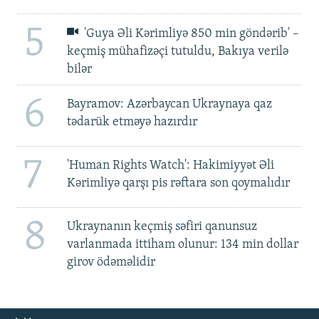
5
'Guya Əli Kərimliyə 850 min göndərib' –
keçmiş mühafizəçi tutuldu, Bakıya verilə
bilər
6
Bayramov: Azərbaycan Ukraynaya qaz
tədarük etməyə hazırdır
7
'Human Rights Watch': Hakimiyyət Əli
Kərimliyə qarşı pis rəftara son qoymalıdır
8
Ukraynanın keçmiş səfiri qanunsuz
varlanmada ittiham olunur: 134 min dollar
girov ödəməlidir