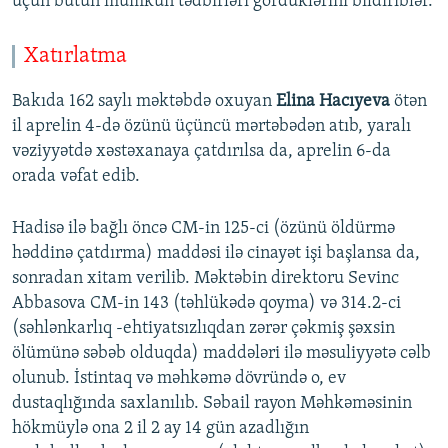
üçün bütün mümkün tədbirləri gördüklərini bildiriblər.
Xatırlatma
Bakıda 162 saylı məktəbdə oxuyan
Elina Hacıyeva
ötən
il aprelin 4-də özünü üçüncü mərtəbədən atıb, yaralı
vəziyyətdə xəstəxanaya çatdırılsa da, aprelin 6-da
orada vəfat edib.
Hadisə ilə bağlı öncə CM-in 125-ci (özünü öldürmə
həddinə çatdırma) maddəsi ilə cinayət işi başlansa da,
sonradan xitam verilib. Məktəbin direktoru Sevinc
Abbasova CM-in 143 (təhlükədə qoyma) və 314.2-ci
(səhlənkarlıq -ehtiyatsızlıqdan zərər çəkmiş şəxsin
ölümünə səbəb olduqda) maddələri ilə məsuliyyətə cəlb
olunub. İstintaq və məhkəmə dövründə o, ev
dustaqlığında saxlanılıb. Səbail rayon Məhkəməsinin
hökmüylə ona 2 il 2 ay 14 gün azadlığın