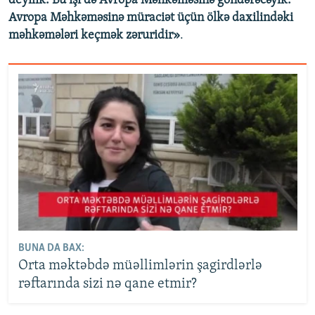
deyilik. Bu işi də Avropa Məhkəməsinə göndərəcəyik.
Avropa Məhkəməsinə müraciət üçün ölkə daxilindəki
məhkəmələri keçmək zəruridir»
.
BUNA DA BAX:
Orta məktəbdə müəllimlərin şagirdlərlə
rəftarında sizi nə qane etmir?