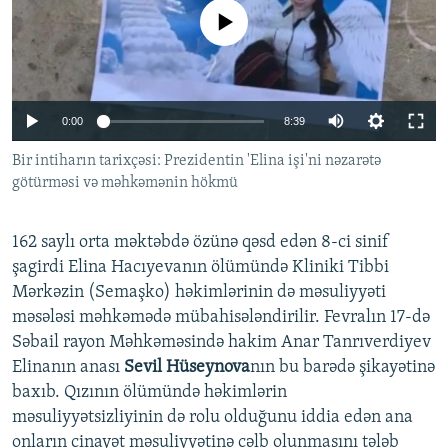
İNFOQRAFIKA
AZƏRBAYCAN ƏDƏBIYYATI KITABXANASI
MISSIYAMIZ
No media source currently available
BIZI IZLƏ
KARIKATURA
İSLAM VƏ DEMOKRATIYA
PEŞƏ ETIKASI VƏ JURNALISTIKA STANDARTLARIMIZ
İZ - MƏDƏNIYYƏT PROQRAMI
MATERIALLARIMIZDAN ISTIFADƏ
0:00
8:39
AZADLIQRADIOSU MOBIL TELEFONUNUZDA
RFE/RL-in bütün saytları
Bir intiharın tarixçəsi: Prezidentin 'Elina işi'ni nəzarətə
BIZIMLƏ ƏLAQƏ
götürməsi və məhkəmənin hökmü
XƏBƏR BÜLLETENLƏRIMIZ
162 saylı orta məktəbdə özünə qəsd edən 8-ci sinif
şagirdi Elina Hacıyevanın ölümündə Kliniki Tibbi
Mərkəzin (Semaşko) həkimlərinin də məsuliyyəti
məsələsi məhkəmədə mübahisələndirilir. Fevralın 17-də
Səbail rayon Məhkəməsində hakim Anar Tanrıverdiyev
Elinanın anası
Sevil Hüseynova
nın bu barədə şikayətinə
baxıb. Qızının ölümündə həkimlərin
məsuliyyətsizliyinin də rolu olduğunu iddia edən ana
onların cinayət məsuliyyətinə cəlb olunmasını tələb