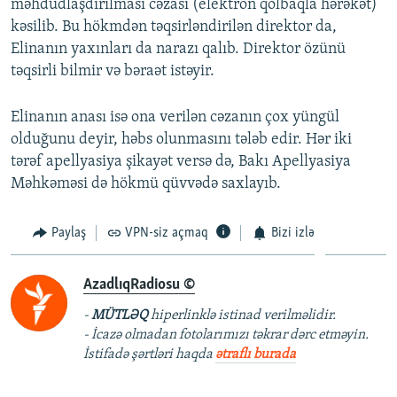
məhdudlaşdırılması cəzası (elektron qolbaqla hərəkət)
kəsilib. Bu hökmdən təqsirləndirilən direktor da,
Elinanın yaxınları da narazı qalıb. Direktor özünü
təqsirli bilmir və bəraət istəyir.
Elinanın anası isə ona verilən cəzanın çox yüngül
olduğunu deyir, həbs olunmasını tələb edir. Hər iki
tərəf apellyasiya şikayət versə də, Bakı Apellyasiya
Məhkəməsi də hökmü qüvvədə saxlayıb.
Paylaş
VPN-siz açmaq
Bizi izlə
AzadlıqRadiosu ©
-
MÜTLƏQ
hiperlinklə istinad verilməlidir.
- İcazə olmadan fotolarımızı təkrar dərc etməyin.
İstifadə şərtləri haqda
ətraflı burada