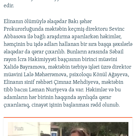
edir.
Elinanın ölümüylə əlaqədar Bakı şəhər
Prokurorluğunda məktəbin keçmiş direktoru Sevinc
Abbasova ilə bağlı araşdırma aparılarkən həkimlər,
həmçinin bu işdə adları hallanan bir sıra başqa şəxslərlə
əlaqədar da qərar çıxarılıb. Bunların arasında Səbail
rayon İcra Hakimiyyəti başçısının birinci müavini
Xalidə Bayramova, məktəbin tərbiyə işləri üzrə direktor
müavini Lalə Məhərrəmova, psixoloqu Könül Ağayeva,
Elinanın sinif rəhbəri Çimnaz Mehdiyeva, məktəbin
tibb bacısı Ləman Nuriyeva da var. Həkimlər və bu
adamların hər birinin haqqında ayrılıqda qərar
çıxarılaraq, cinayət işinin başlanması rədd olunub.