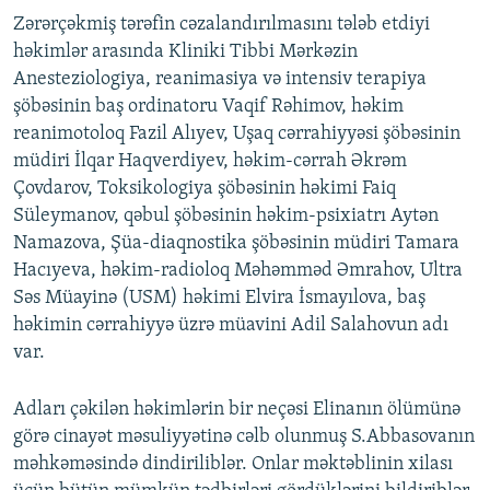
Zərərçəkmiş tərəfin cəzalandırılmasını tələb etdiyi
həkimlər arasında Kliniki Tibbi Mərkəzin
Anesteziologiya, reanimasiya və intensiv terapiya
şöbəsinin baş ordinatoru Vaqif Rəhimov, həkim
reanimotoloq Fazil Alıyev, Uşaq cərrahiyyəsi şöbəsinin
müdiri İlqar Haqverdiyev, həkim-cərrah Əkrəm
Çovdarov, Toksikologiya şöbəsinin həkimi Faiq
Süleymanov, qəbul şöbəsinin həkim-psixiatrı Aytən
Namazova, Şüa-diaqnostika şöbəsinin müdiri Tamara
Hacıyeva, həkim-radioloq Məhəmməd Əmrahov, Ultra
Səs Müayinə (USM) həkimi Elvira İsmayılova, baş
həkimin cərrahiyyə üzrə müavini Adil Salahovun adı
var.
Adları çəkilən həkimlərin bir neçəsi Elinanın ölümünə
görə cinayət məsuliyyətinə cəlb olunmuş S.Abbasovanın
məhkəməsində dindiriliblər. Onlar məktəblinin xilası