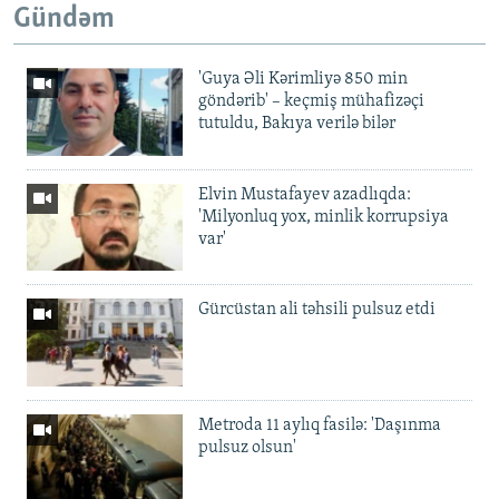
Gündəm
'Guya Əli Kərimliyə 850 min
göndərib' – keçmiş mühafizəçi
tutuldu, Bakıya verilə bilər
Elvin Mustafayev azadlıqda:
'Milyonluq yox, minlik korrupsiya
var'
Gürcüstan ali təhsili pulsuz etdi
Metroda 11 aylıq fasilə: 'Daşınma
pulsuz olsun'