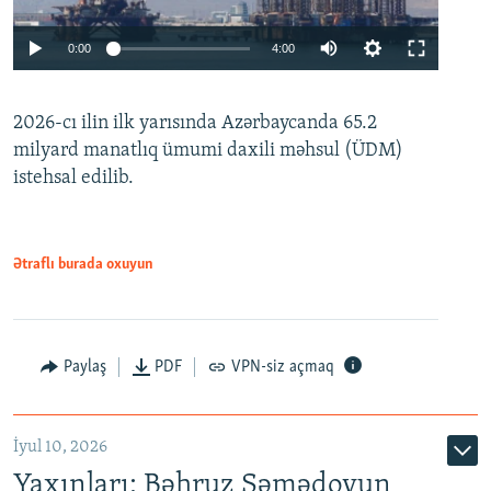
Auto
0:00
4:00
240p
2026-cı ilin ilk yarısında Azərbaycanda 65.2
360p
milyard manatlıq ümumi daxili məhsul (ÜDM)
480p
Auto
240p
360p
480p
istehsal edilib.
720p
720p
1080p
1080p
Ətraflı burada oxuyun
Paylaş
PDF
VPN-siz açmaq
İyul 10, 2026
Yaxınları: Bəhruz Səmədovun