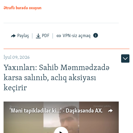
Ətraflı burada oxuyun
Paylaş
PDF
VPN-siz açmaq
İyul 09, 2026
Yaxınları: Sahib Məmmədzadə
karsa salınıb, aclıq aksiyası
keçirir
'Məni təpiklədilər ki...' - Daşkəsəndə AXCP fəalının yaxınları onun həbsinə etiraz edirlər