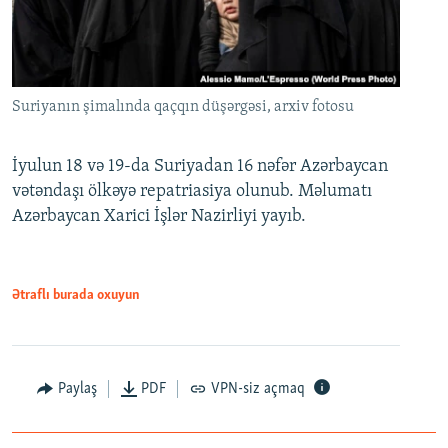
Suriyanın şimalında qaçqın düşərgəsi, arxiv fotosu
İyulun 18 və 19-da Suriyadan 16 nəfər Azərbaycan
vətəndaşı ölkəyə repatriasiya olunub. Məlumatı
Azərbaycan Xarici İşlər Nazirliyi yayıb.
Ətraflı burada oxuyun
Paylaş
PDF
VPN-siz açmaq