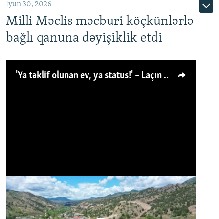
İyun 30, 2026
Milli Məclis məcburi köçkünlərlə
bağlı qanuna dəyişiklik etdi
'Ya təklif olunan ev, ya status!' – Laçın köçkünü: 'Laçından başqa heç hara!'