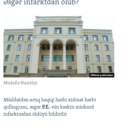
Əsgər infarktdan ölüb?
Müdafiə Nazirliyi
Müddətdən artıq həqiqi hərbi xidmət hərbi
qulluqçusu, əsgər
P.E.
-nin kəskin miokard
infarktından öldüyü bildirilir