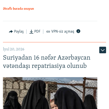
1080p
Ətraflı burada oxuyun
Paylaş
PDF
VPN-siz açmaq
İyul 20, 2026
Auto
240p
360p
480p
Suriyadan 16 nəfər Azərbaycan
720p
1080p
vətəndaşı repatriasiya olunub