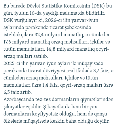
720p
Bu barədə Dövlət Statistika Komitəsinin (DSK) bu
720p
1080p
gün, iyulun 16-da yaydığı məlumatda bildirilir.
1080p
DSK vurğulayır ki, 2026-cı ilin yanvar-iyun
aylarında pərakəndə ticarət şəbəkəsində
istehlakçılara 32,4 milyard manatlıq, o cümlədən
17,6 milyard manatlıq ərzaq məhsulları, içkilər və
tütün məmulatları, 14,8 milyard manatlıq qeyri-
ərzaq malları satılıb.
2025-ci ilin yanvar-iyun ayları ilə müqayisədə
pərakəndə ticarət dövriyyəsi real ifadədə 3,7 faiz, o
cümlədən ərzaq məhsulları, içkilər və tütün
məmulatları üzrə 1,4 faiz, qeyri-ərzaq malları üzrə
6,5 faiz artıb.
Azərbaycanda tez-tez dərmanların qiymətlərindən
şikayətlər eşidilir. Şikayətlərdə həm bir çox
dərmanların keyfiyyətsiz olduğu, həm də qonşu
ölkələrlə müqayisədə kəskin baha olduğu deyilir.