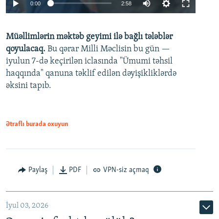
Auto
0:00
2:58
240p
Müəllimlərin məktəb geyimi ilə bağlı tələblər
360p
qoyulacaq.
Bu qərar Milli Məclisin bu gün —
480p
iyulun 7-də keçirilən iclasında "Ümumi təhsil
720p
haqqında" qanuna təklif edilən dəyişikliklərdə
əksini tapıb.
1080p
Ətraflı burada oxuyun
Auto
240p
360p
480p
Paylaş
PDF
VPN-siz açmaq
720p
1080p
İyul 03, 2026