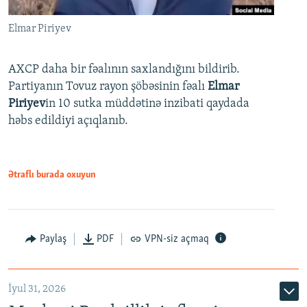
Elmar Piriyev
AXCP daha bir fəalının saxlandığını bildirib.
Partiyanın Tovuz rayon şöbəsinin fəalı
Elmar
Piriyev
in 10 sutka müddətinə inzibati qaydada
həbs edildiyi açıqlanıb.
Ətraflı burada oxuyun
Paylaş
PDF
VPN-siz açmaq
İyul 31, 2026