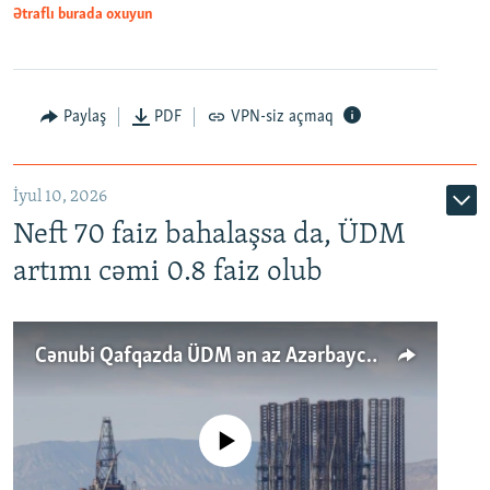
Ətraflı burada oxuyun
Paylaş
PDF
VPN-siz açmaq
İyul 10, 2026
Neft 70 faiz bahalaşsa da, ÜDM
artımı cəmi 0.8 faiz olub
Cənubi Qafqazda ÜDM ən az Azərbaycanda artır: Qonşuları niyə Bakını qabaqlaya bilir?
No media source currently available