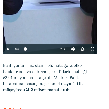
Auto
0:00
2:34
240p
Bu il iyunun 1-nə olan məlumata görə, ölkə
360p
banklarında vaxtı keçmiş kreditlərin məbləği
480p
635.4 milyon manata çatıb. Mərkəzi Bankın
720p
hesabatına əsasən, bu göstərici
mayın 1-i ilə
müqayisədə 21.2 milyon manat artıb.
1080p