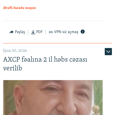
Ətraflı burada oxuyun
Paylaş
PDF
VPN-siz açmaq
İyun 30, 2026
AXCP fəalına 2 il həbs cəzası
verilib