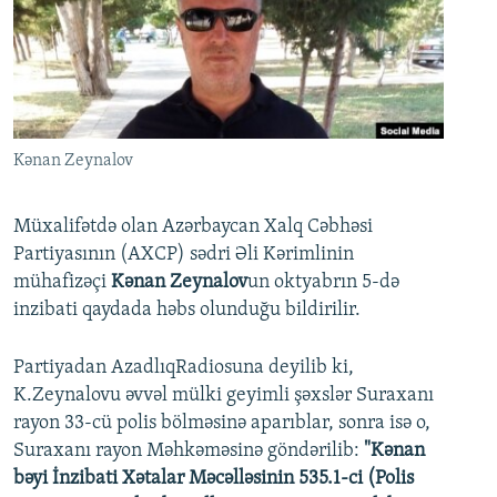
İNFOQRAFIKA
AZƏRBAYCAN ƏDƏBIYYATI KITABXANASI
MISSIYAMIZ
BIZI IZLƏ
KARIKATURA
İSLAM VƏ DEMOKRATIYA
PEŞƏ ETIKASI VƏ JURNALISTIKA STANDARTLARIMIZ
İZ - MƏDƏNIYYƏT PROQRAMI
MATERIALLARIMIZDAN ISTIFADƏ
AZADLIQRADIOSU MOBIL TELEFONUNUZDA
RFE/RL-in bütün saytları
Kənan Zeynalov
BIZIMLƏ ƏLAQƏ
XƏBƏR BÜLLETENLƏRIMIZ
Müxalifətdə olan Azərbaycan Xalq Cəbhəsi
Partiyasının (AXCP) sədri Əli Kərimlinin
mühafizəçi
Kənan Zeynalov
un oktyabrın 5-də
inzibati qaydada həbs olunduğu bildirilir.
Partiyadan AzadlıqRadiosuna deyilib ki,
K.Zeynalovu əvvəl mülki geyimli şəxslər Suraxanı
rayon 33-cü polis bölməsinə aparıblar, sonra isə o,
Suraxanı rayon Məhkəməsinə göndərilib:
"Kənan
bəyi İnzibati Xətalar Məcəlləsinin 535.1-ci (Polis