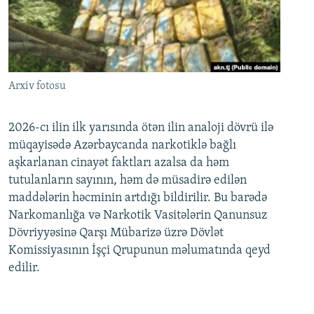
Arxiv fotosu
2026-cı ilin ilk yarısında ötən ilin analoji dövrü ilə
müqayisədə Azərbaycanda narkotiklə bağlı
aşkarlanan cinayət faktları azalsa da həm
tutulanların sayının, həm də müsadirə edilən
maddələrin həcminin artdığı bildirilir. Bu barədə
Narkomanlığa və Narkotik Vasitələrin Qanunsuz
Dövriyyəsinə Qarşı Mübarizə üzrə Dövlət
Komissiyasının İşçi Qrupunun məlumatında qeyd
edilir.