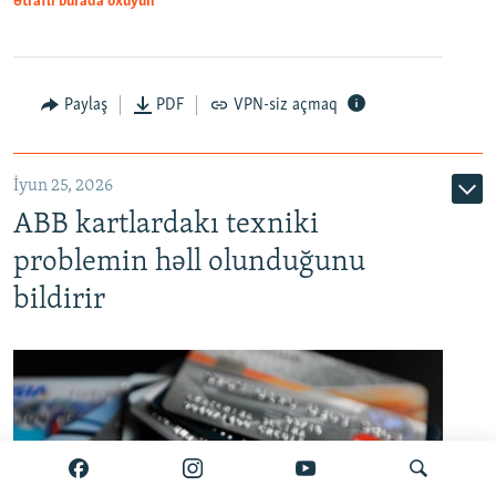
Ətraflı burada oxuyun
Auto
240p
360p
480p
Paylaş
PDF
VPN-siz açmaq
720p
1080p
İyun 25, 2026
ABB kartlardakı texniki
problemin həll olunduğunu
bildirir