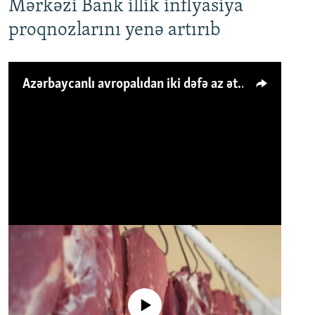
Mərkəzi Bank illik inflyasiya
proqnozlarını yenə artırıb
Azərbaycanlı avropalıdan iki dəfə az ət yeyir, amma... 'Qiymət artımı qaçılmazdır'
No media source currently available