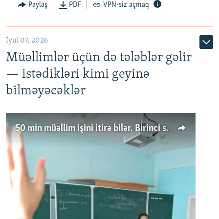
Paylaş
PDF
VPN-siz açmaq
İyul 07, 2026
Müəllimlər üçün də tələblər gəlir
— istədikləri kimi geyinə
bilməyəcəklər
50 min müəllim işini itirə bilər. Birinci sinfə gedənlər azalır