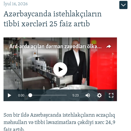
İyul 16, 2026
Azərbaycanda istehlakçıların
tibbi xərcləri 25 faiz artıb
Ard-arda açılan dərman zavodları ölkənin tələbatını ödəyirmi?
No media source currently available
Auto
0:00
5:23
240p
Son bir ildə Azərbaycanda istehlakçıların
360p
əczaçılıq
məhsulları və tibbi ləvazimatlara çəkdiyi xərc 24,9
480p
Auto
240p
360p
480p
faiz artıb.