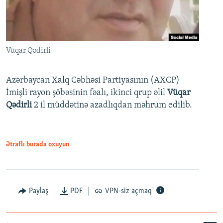
Vüqar Qədirli
Azərbaycan Xalq Cəbhəsi Partiyasının (AXCP)
İmişli rayon şöbəsinin fəalı, ikinci qrup əlil
Vüqar
Qədirli
2 il müddətinə azadlıqdan məhrum edilib.
Ətraflı burada oxuyun
Paylaş
PDF
VPN-siz açmaq