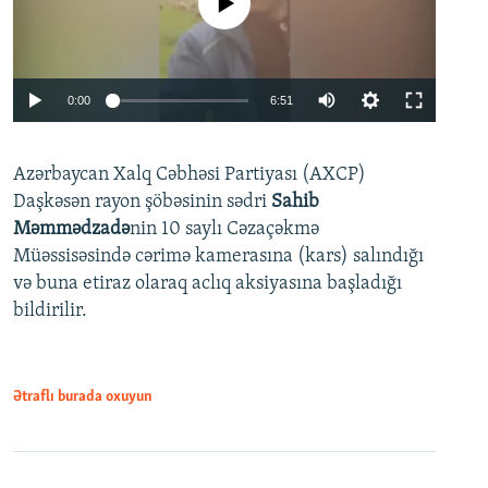
No media source currently available
Auto
0:00
6:51
240p
Azərbaycan Xalq Cəbhəsi Partiyası (AXCP)
360p
Daşkəsən rayon şöbəsinin sədri
Sahib
480p
Auto
240p
360p
480p
Məmmədzadə
nin 10 saylı Cəzaçəkmə
720p
Müəssisəsində cərimə kamerasına (kars) salındığı
720p
1080p
və buna etiraz olaraq aclıq aksiyasına başladığı
1080p
bildirilir.
Ətraflı burada oxuyun