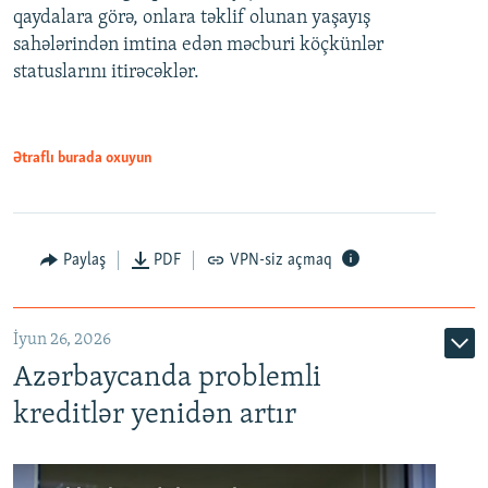
qaydalara görə, onlara təklif olunan yaşayış
720p
sahələrindən imtina edən məcburi köçkünlər
statuslarını itirəcəklər.
1080p
Ətraflı burada oxuyun
Auto
240p
360p
480p
Paylaş
PDF
VPN-siz açmaq
720p
1080p
İyun 26, 2026
Azərbaycanda problemli
kreditlər yenidən artır