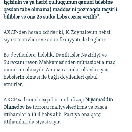
işçisinin və ya hərbi qulluqçunun qanuni tələbinə
qəsdən tabe olmama) maddəsini pozmaqda təqsirli
biliblər və ona 25 sutka həbs cəzası verilib".
AXCP-dən hesab edirlər ki, K.Zeynalovun həbsi
siyasi motivlidir və onun fəaliyyəti ilə bağlıdır.
Bu deyilənlərə, hələlik, Daxili İşlər Nazirliyi və
Suraxanı rayon Məhkəməsindən münasibət almaq
mümkün olmayıb. Amma rəsmilər ölkədə siyasi
həbslərin olması ilə bağlı deyilənləri qəbul
etmirlər.
AXCP sədrinin başqa bir mühafizəçi
Niyaməddin
Əhmədov
isə terroru maliyyələşdirmə və başqa
ittihamlarla 13 il həbs alıb. Partiya ona qarşı
ittihamları da siyasi sayır.