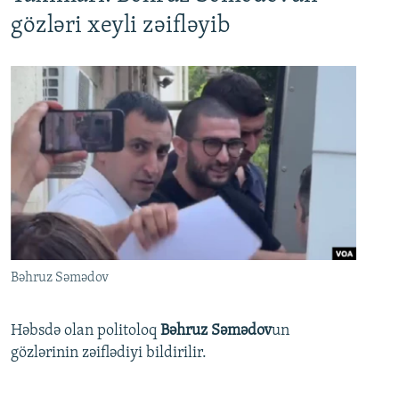
gözləri xeyli zəifləyib
Bəhruz Səmədov
Həbsdə olan politoloq
Bəhruz Səmədov
un
gözlərinin zəiflədiyi bildirilir.