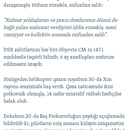
danışmaqda ittiham etməklə, nüfuzdan salıb:
“Xidmət yoldaşlarım və yaxın dostlarımın ölümü ilə
bağlı yalan məlumat verdiyimi iddia etməklə, məni
cəmiyyət və kollektiv arasında nüfuzdan salıb”.
DSX zabitlərinin hər biri Əliyevin CM-in 147.1
maddəsilə təqsirli bilinib, 6 ay azadlıqdan məhrum
edilməsini istəyib.
Sözügedən helikopter qəzası noyabrın 30-da Xızı
rayonu ərazisində baş verib. Qəza nəticəsində ikisi
polkovnik olmaqla, 14 nəfər müxtəlif rütbəli hərbçilər
həlak olub.
Dekabrın 20-də Baş Prokurorluğun yaydığı açıqlamada
bildirilib ki, pilotların eniş zamanı küləyin istiqamətini