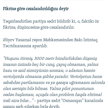
Fikrinə görə cəzalandırıldığını deyir
Təqsirləndirilən partiya sədri bildirib ki, o, faktiki öz
fikrinə, düşüncəsinə görə cəzalandırılır.
Əliyev Yasamal rayon Məhkəməsindən Bakı İstintaq
Təcridxanasına aparılıb.
“Huşunu itirmiş, 3000 metr hündürlükdən düşmüş
insanın üzündə heç bir cızıq, çapıq olmaması, yalnız
bazu və said sümüyünün sınması, o adamın həmin
vertolyotda olmasına şübhə yaradır. Vertolyotun hansı
səbəbdən partlamasını və ya qəzaya uğramasını salonda
olan sərnişin bilə bilməz. Yalnız pilot pozuntunun
nədən başlaması, uçuşda olan problem haqda ehtimal
irəli sürə bilər...”
– partiya sədri “Osmanqızı” kanalında
qəzanı şərh edərkən belə deyib.