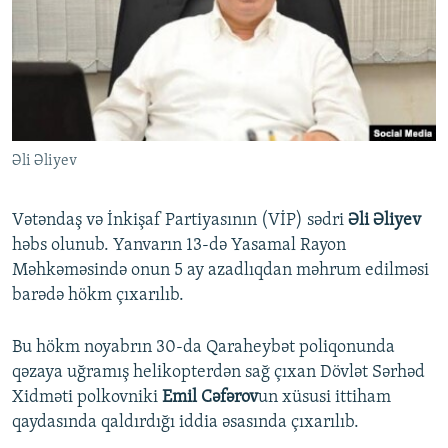
İNFOQRAFIKA
AZƏRBAYCAN ƏDƏBIYYATI KITABXANASI
MISSIYAMIZ
BIZI IZLƏ
KARIKATURA
İSLAM VƏ DEMOKRATIYA
PEŞƏ ETIKASI VƏ JURNALISTIKA STANDARTLARIMIZ
İZ - MƏDƏNIYYƏT PROQRAMI
MATERIALLARIMIZDAN ISTIFADƏ
AZADLIQRADIOSU MOBIL TELEFONUNUZDA
RFE/RL-in bütün saytları
Əli Əliyev
BIZIMLƏ ƏLAQƏ
XƏBƏR BÜLLETENLƏRIMIZ
Vətəndaş və İnkişaf Partiyasının (VİP) sədri
Əli Əliyev
həbs olunub. Yanvarın 13-də Yasamal Rayon
Məhkəməsində onun 5 ay azadlıqdan məhrum edilməsi
barədə hökm çıxarılıb.
Bu hökm noyabrın 30-da Qaraheybət poliqonunda
qəzaya uğramış helikopterdən sağ çıxan Dövlət Sərhəd
Xidməti polkovniki
Emil Cəfərov
un xüsusi ittiham
qaydasında qaldırdığı iddia əsasında çıxarılıb.