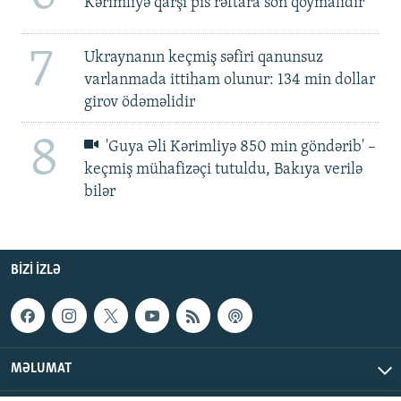
Kərimliyə qarşı pis rəftara son qoymalıdır
7
Ukraynanın keçmiş səfiri qanunsuz
varlanmada ittiham olunur: 134 min dollar
girov ödəməlidir
8
'Guya Əli Kərimliyə 850 min göndərib' –
keçmiş mühafizəçi tutuldu, Bakıya verilə
bilər
BIZI IZLƏ
MƏLUMAT