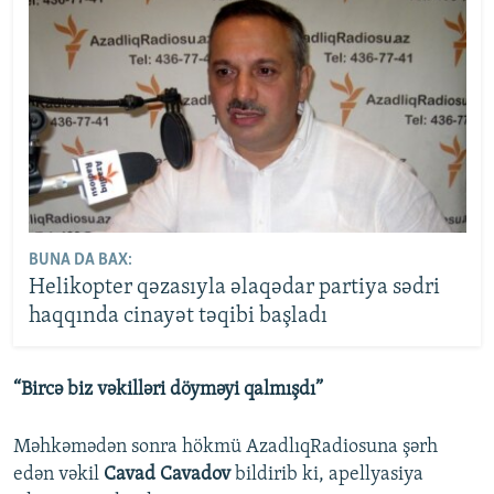
BUNA DA BAX:
Helikopter qəzasıyla əlaqədar partiya sədri
haqqında cinayət təqibi başladı
“Bircə biz vəkilləri döyməyi qalmışdı”
Məhkəmədən sonra hökmü AzadlıqRadiosuna şərh
edən vəkil
Cavad Cavadov
bildirib ki, apellyasiya