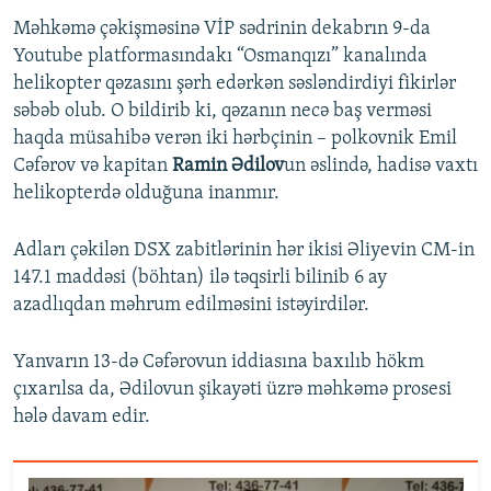
Məhkəmə çəkişməsinə VİP sədrinin dekabrın 9-da
Youtube platformasındakı “Osmanqızı” kanalında
helikopter qəzasını şərh edərkən səsləndirdiyi fikirlər
səbəb olub. O bildirib ki, qəzanın necə baş verməsi
haqda müsahibə verən iki hərbçinin – polkovnik Emil
Cəfərov və kapitan
Ramin Ədilov
un əslində, hadisə vaxtı
helikopterdə olduğuna inanmır.
Adları çəkilən DSX zabitlərinin hər ikisi Əliyevin CM-in
147.1 maddəsi (böhtan) ilə təqsirli bilinib 6 ay
azadlıqdan məhrum edilməsini istəyirdilər.
Yanvarın 13-də Cəfərovun iddiasına baxılıb hökm
çıxarılsa da, Ədilovun şikayəti üzrə məhkəmə prosesi
hələ davam edir.