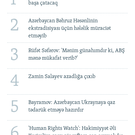
başa çatacaq
2
Azərbaycan Bəhruz Həsənlinin
ekstradisiyası üçün hələlik müraciət
etməyib
3
Rüfət Səfərov: 'Mənim günahımdır ki, ABŞ
mənə mükafat verib?'
4
Zamin Salayev azadlığa çıxıb
5
Bayramov: Azərbaycan Ukraynaya qaz
tədarük etməyə hazırdır
6
'Human Rights Watch': Hakimiyyət Əli