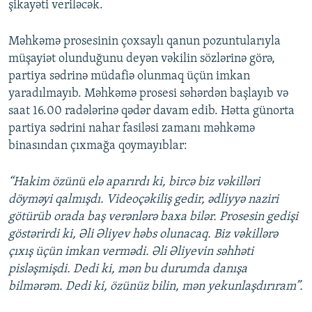
şikayəti veriləcək.
Məhkəmə prosesinin çoxsaylı qanun pozuntularıyla
müşayiət olunduğunu deyən vəkilin sözlərinə görə,
partiya sədrinə müdafiə olunmaq üçün imkan
yaradılmayıb. Məhkəmə prosesi səhərdən başlayıb və
saat 16.00 radələrinə qədər davam edib. Hətta günorta
partiya sədrini nahar fasiləsi zamanı məhkəmə
binasından çıxmağa qoymayıblar:
“Hakim özünü elə aparırdı ki, bircə biz vəkilləri
döyməyi qalmışdı. Videoçəkiliş gedir, ədliyyə naziri
götürüb orada baş verənlərə baxa bilər. Prosesin gedişi
göstərirdi ki, Əli Əliyev həbs olunacaq. Biz vəkillərə
çıxış üçün imkan vermədi. Əli Əliyevin səhhəti
pisləşmişdi. Dedi ki, mən bu durumda danışa
bilmərəm. Dedi ki, özünüz bilin, mən yekunlaşdırıram”.