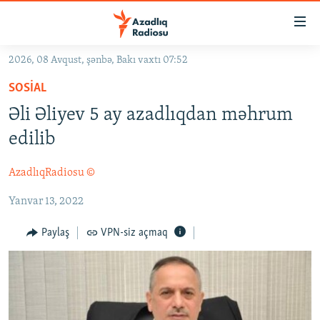
Keçid
linkləri
Əsas
2026, 08 Avqust, şənbə, Bakı vaxtı 07:52
məzmuna
GÜNDƏM
SOSIAL
qayıt
#İZAHLA
Əsas
Əli Əliyev 5 ay azadlıqdan məhrum
KORRUPSIOMETR
naviqasiyaya
edilib
qayıt
#ƏSLINDƏ
Axtarışa
AzadlıqRadiosu ©
FƏRQƏ BAX
keç
Yanvar 13, 2022
QANUNI DOĞRU
ARAŞDIRMA
Paylaş
VPN-siz açmaq
MULTIMEDIA
RADIO ARXIV
VIDEO
HAQQIMIZDA
FOTOQALEREYA
OXU ZALI