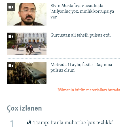
Elvin Mustafayev azadlıqda:
'Milyonluq yox, minlik korrupsiya
var'
Gürcüstan ali təhsili pulsuz etdi
Metroda 11 aylıq fasilə: 'Daşınma
pulsuz olsun'
Bölmənin bütün materialları burada
Çox izlənən
1
Tramp: İranla müharibə 'çox tezliklə'