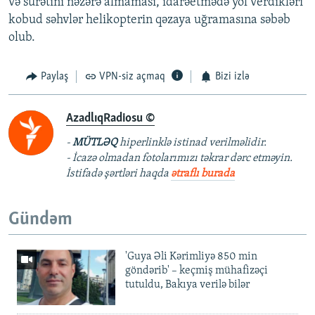
və sürətini nəzərə almaması, idarəetmədə yol verdikləri
kobud səhvlər helikopterin qəzaya uğramasına səbəb
olub.
Paylaş
VPN-siz açmaq
Bizi izlə
AzadlıqRadiosu ©
-
MÜTLƏQ
hiperlinklə istinad verilməlidir.
- İcazə olmadan fotolarımızı təkrar dərc etməyin.
İstifadə şərtləri haqda
ətraflı burada
Gündəm
'Guya Əli Kərimliyə 850 min
göndərib' – keçmiş mühafizəçi
tutuldu, Bakıya verilə bilər