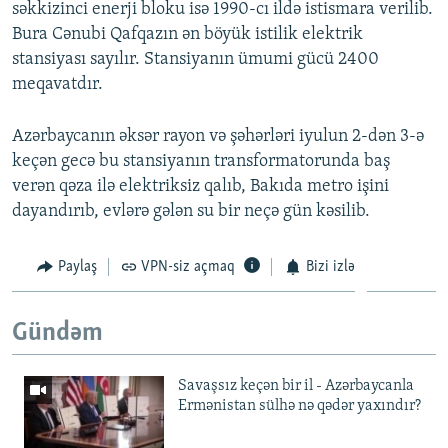
səkkizinci enerji bloku isə 1990-cı ildə istismara verilib.
Bura Cənubi Qafqazın ən böyük istilik elektrik
stansiyası sayılır. Stansiyanın ümumi gücü 2400
meqavatdır.
Azərbaycanın əksər rayon və şəhərləri iyulun 2-dən 3-ə
keçən gecə bu stansiyanın transformatorunda baş
verən qəza ilə elektriksiz qalıb, Bakıda metro işini
dayandırıb, evlərə gələn su bir neçə gün kəsilib.
Paylaş
VPN-siz açmaq
Bizi izlə
Gündəm
Savaşsız keçən bir il - Azərbaycanla
Ermənistan sülhə nə qədər yaxındır?