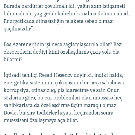
Burada bardürlər qoyulmalı idi, yağın axın istiqaməti
bilinməli idi, yağ gedib kabelin kanalına dolmamalı idi.
Energetikada etinasızlığın fəlakətə səbəb olması
qaçılmazdır”.
Bəs Azərenerjinin işi necə sağlamlaşdırıla bilər? Bəzi
ekspertlərin dediyi kimi özəlləşdirmə çıxış yolu ola
bilərmi?
İqtisadi təhlilçi Rəşad Həsənov deyir ki, indiki halda,
energetika sisteminin çökməsinin bir neçə səbəbi var-
korrupsiya, etinasızlıq, pis idarəetmə və sair. Onun
sözlərinə görə, bu cür problemləri olan müəssisə heç
sahibkarlara da özəlləşdirmə üçün maraqlı olmaz.
Dövlət bir sıra tədbirlər həyata keçirəndən sonra
müəssisəni özəlləşməyə aça bilər.