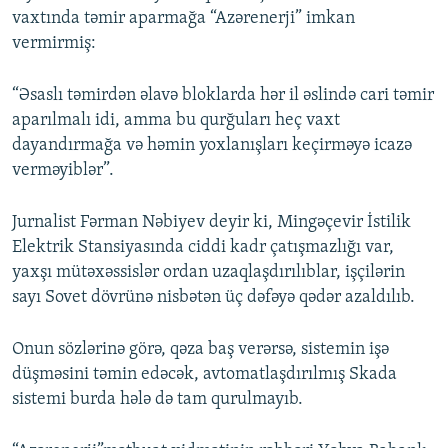
vaxtında təmir aparmağa “Azərenerji” imkan
vermirmiş:
“Əsaslı təmirdən əlavə bloklarda hər il əslində cari təmir
aparılmalı idi, amma bu qurğuları heç vaxt
dayandırmağa və həmin yoxlanışları keçirməyə icazə
verməyiblər”.
Jurnalist Fərman Nəbiyev deyir ki, Mingəçevir İstilik
Elektrik Stansiyasında ciddi kadr çatışmazlığı var,
yaxşı mütəxəssislər ordan uzaqlaşdırılıblar, işçilərin
sayı Sovet dövrünə nisbətən üç dəfəyə qədər azaldılıb.
Onun sözlərinə görə, qəza baş verərsə, sistemin işə
düşməsini təmin edəcək, avtomatlaşdırılmış Skada
sistemi burda hələ də tam qurulmayıb.