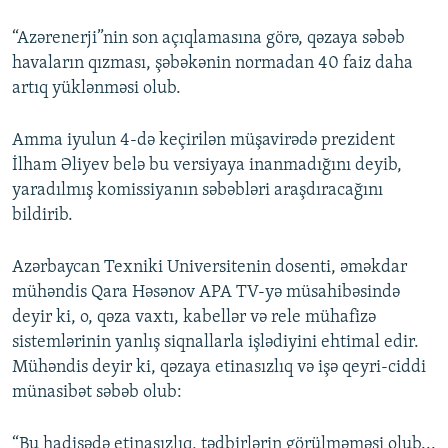
“Azərenerji”nin son açıqlamasına görə, qəzaya səbəb
havaların qızması, şəbəkənin normadan 40 faiz daha
artıq yüklənməsi olub.
Amma iyulun 4-də keçirilən müşavirədə prezident
İlham Əliyev belə bu versiyaya inanmadığını deyib,
yaradılmış komissiyanın səbəbləri araşdıracağını
bildirib.
Azərbaycan Texniki Universitenin dosenti, əməkdar
mühəndis Qara Həsənov APA TV-yə müsahibəsində
deyir ki, o, qəza vaxtı, kabellər və rele mühafizə
sistemlərinin yanlış siqnallarla işlədiyini ehtimal edir.
Mühəndis deyir ki, qəzaya etinasızlıq və işə qeyri-ciddi
münasibət səbəb olub:
“Bu hadisədə etinasızlıq, tədbirlərin görülməməsi olub...