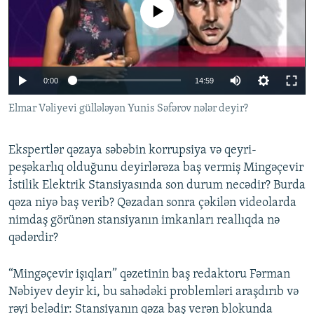
No media source currently available
İNFOQRAFIKA
AZƏRBAYCAN ƏDƏBIYYATI KITABXANASI
MISSIYAMIZ
BIZI IZLƏ
KARIKATURA
İSLAM VƏ DEMOKRATIYA
PEŞƏ ETIKASI VƏ JURNALISTIKA STANDARTLARIMIZ
İZ - MƏDƏNIYYƏT PROQRAMI
MATERIALLARIMIZDAN ISTIFADƏ
0:00
14:59
AZADLIQRADIOSU MOBIL TELEFONUNUZDA
RFE/RL-in bütün saytları
Elmar Vəliyevi güllələyən Yunis Səfərov nələr deyir?
BIZIMLƏ ƏLAQƏ
XƏBƏR BÜLLETENLƏRIMIZ
Ekspertlər qəzaya səbəbin korrupsiya və qeyri-
peşəkarlıq olduğunu deyirlərəza baş vermiş Mingəçevir
İstilik Elektrik Stansiyasında son durum necədir? Burda
qəza niyə baş verib? Qəzadan sonra çəkilən videolarda
nimdaş görünən stansiyanın imkanları reallıqda nə
qədərdir?
“Mingəçevir işıqları” qəzetinin baş redaktoru Fərman
Nəbiyev deyir ki, bu sahədəki problemləri araşdırıb və
rəyi belədir: Stansiyanın qəza baş verən blokunda