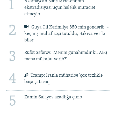
1
Azərbaycan Bəhruz Həsənlinin
ekstradisiyası üçün hələlik müraciət
etməyib
2
'Guya Əli Kərimliyə 850 min göndərib' –
keçmiş mühafizəçi tutuldu, Bakıya verilə
bilər
3
Rüfət Səfərov: 'Mənim günahımdır ki, ABŞ
mənə mükafat verib?'
4
Tramp: İranla müharibə 'çox tezliklə'
başa çatacaq
5
Zamin Salayev azadlığa çıxıb