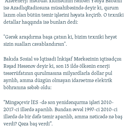
“Azərenerji”mətbuat xidmətinin rəhbəri Yəhya Babanlı
isə AzadlıqRadiosuna müsahibəsində deyir ki, qurum
lazım olan bütün təmir işlərini həyata keçirib. O texniki
detallar haqqında isə bunları dedi:
"Gərək araşdırma başa çatsın ki, bizim texniki heyət
sizin sualları cavablandırsın".
Bakıda Sosial və İqtisadi İnkişaf Mərkəzinin iqtisadçısı
Rəşad Həsənov deyir ki, son 15 ildə ölkənin enerji
təsərrüfatının qurulmasına milyardlarla dollar pul
ayrılıb, amma düzgün olmayan idarəetmə elektrik
böhranına səbəb oldu:
“Mingəçevir İES -də son yenidənqurma işləri 2010-
2017-ci illərdə aparılıb. Bundan əvvəl 1997-ci 2010-ci
illərdə də bir dəfə təmir aparılıb, amma nəticədə nə baş
verdi? Qəza baş verdi”.