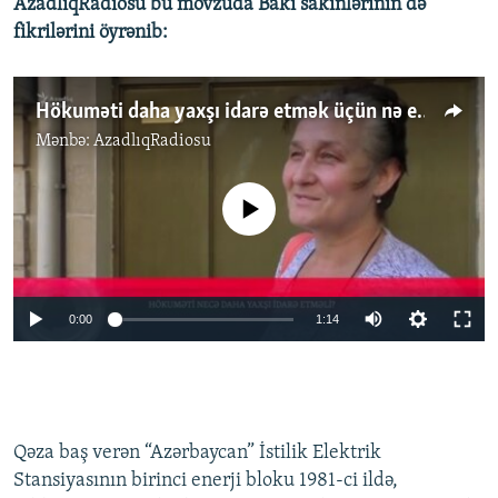
AzadlıqRadiosu bu mövzuda Bakı sakinlərinin də
fikrilərini öyrənib:
Hökuməti daha yaxşı idarə etmək üçün nə etmək lazımdır?
Mənbə:
AzadlıqRadiosu
No media source currently available
0:00
1:14
Qəza baş verən “Azərbaycan” İstilik Elektrik
Stansiyasının birinci enerji bloku 1981-ci ildə,