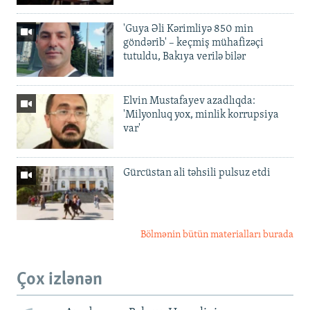
'Guya Əli Kərimliyə 850 min
göndərib' – keçmiş mühafizəçi
tutuldu, Bakıya verilə bilər
Elvin Mustafayev azadlıqda:
'Milyonluq yox, minlik korrupsiya
var'
Gürcüstan ali təhsili pulsuz etdi
Bölmənin bütün materialları burada
Çox izlənən