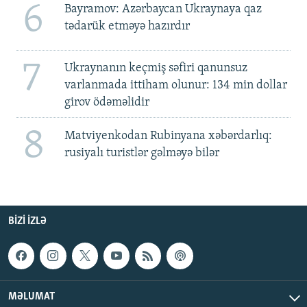
6
Bayramov: Azərbaycan Ukraynaya qaz
tədarük etməyə hazırdır
7
Ukraynanın keçmiş səfiri qanunsuz
varlanmada ittiham olunur: 134 min dollar
girov ödəməlidir
8
Matviyenkodan Rubinyana xəbərdarlıq:
rusiyalı turistlər gəlməyə bilər
BIZI IZLƏ
MƏLUMAT