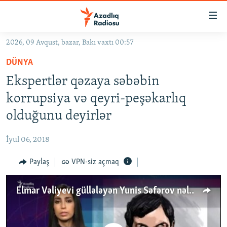
Keçid
linkləri
Əsas
2026, 09 Avqust, bazar, Bakı vaxtı 00:57
məzmuna
GÜNDƏM
DÜNYA
qayıt
#İZAHLA
Əsas
Ekspertlər qəzaya səbəbin
KORRUPSIOMETR
naviqasiyaya
korrupsiya və qeyri-peşəkarlıq
qayıt
#ƏSLINDƏ
olduğunu deyirlər
Axtarışa
FƏRQƏ BAX
keç
İyul 06, 2018
QANUNI DOĞRU
Paylaş
VPN-siz açmaq
ARAŞDIRMA
MULTIMEDIA
Elmar Vəliyevi güllələyən Yunis Səfərov nələr deyir?
RADIO ARXIV
VIDEO
HAQQIMIZDA
FOTOQALEREYA
OXU ZALI